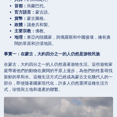
首都：
烏蘭巴托。
官方語言：
蒙古語。
貨幣：
蒙古圖格。
政體：
議會共和製。
主要宗教：
佛教。
地理：
東亞內陸國家，與俄羅斯和中國接壤，擁有廣
闊的草原和沙漠地區。
事實一：在蒙古，大約四分之一的人仍然是游牧民族
在蒙古，大約四分之一的人仍然過著遊牧生活。這些遊牧家
庭帶著他們的動物在廣闊的平原上漫步，為他們的牲畜尋找
新鮮的草和水。這種生活方式已經成為蒙古文化幾代人的一
部分，即使隨著國家現代化，許多人仍然選擇這種生活方
式，珍惜與土地和遺產的聯繫。