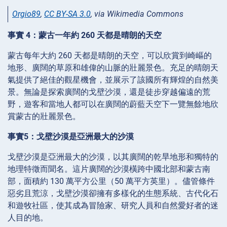
Orgio89
,
CC BY-SA 3.0
, via Wikimedia Commons
事實 4：蒙古一年約 260 天都是晴朗的天空
蒙古每年大約 260 天都是晴朗的天空，可以欣賞到崎嶇的
地形、廣闊的草原和雄偉的山脈的壯麗景色。充足的晴朗天
氣提供了絕佳的觀星機會，並展示了該國所有輝煌的自然美
景。無論是探索廣闊的戈壁沙漠，還是徒步穿越偏遠的荒
野，遊客和當地人都可以在廣闊的蔚藍天空下一覽無餘地欣
賞蒙古的壯麗景色。
事實5：戈壁沙漠是亞洲最大的沙漠
戈壁沙漠是亞洲最大的沙漠，以其廣闊的乾旱地形和獨特的
地理特徵而聞名。這片廣闊的沙漠橫跨中國北部和蒙古南
部，面積約 130 萬平方公里（50 萬平方英里）。儘管條件
惡劣且荒涼，戈壁沙漠卻擁有多樣化的生態系統、古代化石
和遊牧社區，使其成為冒險家、研究人員和自然愛好者的迷
人目的地。