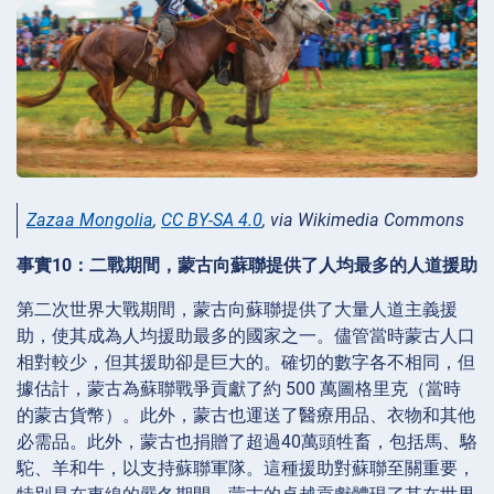
Zazaa Mongolia
,
CC BY-SA 4.0
, via Wikimedia Commons
事實10：二戰期間，蒙古向蘇聯提供了人均最多的人道援助
第二次世界大戰期間，蒙古向蘇聯提供了大量人道主義援
助，使其成為人均援助最多的國家之一。儘管當時蒙古人口
相對較少，但其援助卻是巨大的。確切的數字各不相同，但
據估計，蒙古為蘇聯戰爭貢獻了約 500 萬圖格里克（當時
的蒙古貨幣）。此外，蒙古也運送了醫療用品、衣物和其他
必需品。此外，蒙古也捐贈了超過40萬頭牲畜，包括馬、駱
駝、羊和牛，以支持蘇聯軍隊。這種援助對蘇聯至關重要，