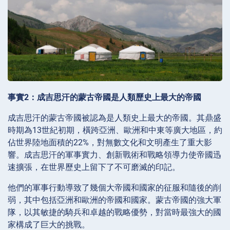
事實2：成吉思汗的蒙古帝國是人類歷史上最大的帝國
成吉思汗的蒙古帝國被認為是人類史上最大的帝國。其鼎盛
時期為13世紀初期，橫跨亞洲、歐洲和中東等廣大地區，約
佔世界陸地面積的22%，對無數文化和文明產生了重大影
響。成吉思汗的軍事實力、創新戰術和戰略領導力使帝國迅
速擴張，在世界歷史上留下了不可磨滅的印記。
他們的軍事行動導致了幾個大帝國和國家的征服和隨後的削
弱，其中包括亞洲和歐洲的帝國和國家。蒙古帝國的強大軍
隊，以其敏捷的騎兵和卓越的戰略優勢，對當時最強大的國
家構成了巨大的挑戰。