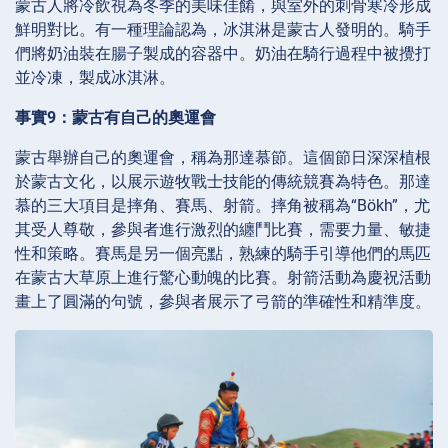
蒙古人將冷飲視為冬季的美味佳餚，與室外的刺骨寒冷形成
鮮明對比。有一種理論認為，冰淇淋是蒙古人發明的。騎手
們將奶油裝在腸子製成的容器中。奶油在騎行過程中被攪打
並冷凍，製成冰淇淋。
事實9：蒙古有自己的奧運會
蒙古舉辦自己的奧運會，稱為那達慕節。這個節日深深植根
於蒙古文化，以展示遊牧戰士技能的傳統競賽為特色。那達
慕的三大項目是摔角、賽馬、射箭。摔角被稱為“Bökh”，尤
其受人尊敬，參與者進行激烈的纏鬥比賽，需要力量、敏捷
性和策略。賽馬是另一個亮點，熟練的騎手引導他們的馬匹
在蒙古大草原上進行驚心動魄的比賽。射箭活動為慶祝活動
畫上了圓滿的句號，參與者展示了弓箭的準確性和精準度。