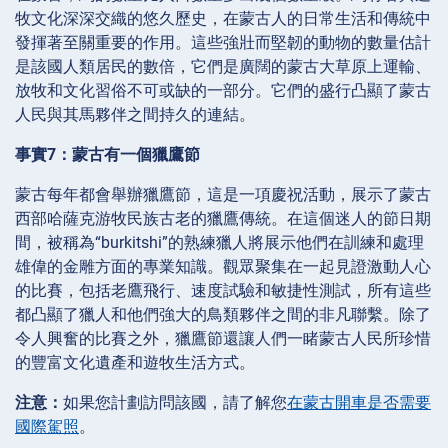
牧文化深深交織的悠久歷史，在蒙古人的日常生活和傳統中
發揮著至關重要的作用。這些強壯而堅韌的動物的數量估計
是該國人類居民的數倍，它們是廣闊的蒙古大草原上運輸、
放牧和文化習俗不可或缺的一部分。它們的盛行凸顯了蒙古
人民與其馬夥伴之間持久的連結。
事實7：蒙古有一個獵鷹節
蒙古每年都會舉辦獵鷹節，這是一項慶祝活動，展示了蒙古
西部哈薩克游牧民族古老的獵鷹傳統。在這個迷人的節日期
間，被稱為“burkitshi”的熟練獵人將展示他們在訓練和處理
雄偉的金雕方面的專業知識。觀眾聚集在一起見證激動人心
的比賽，包括老鷹飛行、速度試驗和敏捷性測試，所有這些
都凸顯了獵人和他們強大的鳥類夥伴之間的非凡聯繫。除了
令人興奮的比賽之外，獵鷹節還讓人們一睹蒙古人民所珍惜
的豐富文化遺產和遊牧生活方式。
注意：
如果您計劃訪問該國，請了解您
在蒙古開車是否需要
國際駕照
。