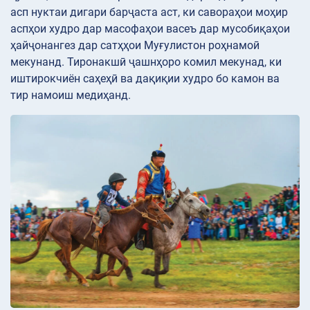
асп нуктаи дигари барҷаста аст, ки савораҳои моҳир
аспҳои худро дар масофаҳои васеъ дар мусобиқаҳои
ҳайҷонангез дар сатҳҳои Муғулистон роҳнамоӣ
мекунанд. Тиронакшӣ ҷашнҳоро комил мекунад, ки
иштирокчиён саҳеҳӣ ва дақиқии худро бо камон ва
тир намоиш медиҳанд.