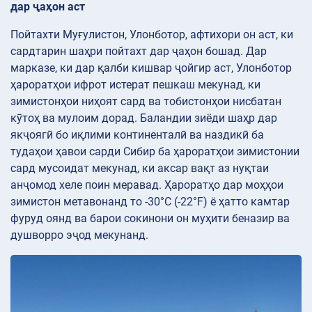
дар ҷаҳон аст
Пойтахти Муғулистон, Улонботор, афтихори он аст, ки
сардтарин шаҳри пойтахт дар ҷаҳон бошад. Дар
марказе, ки дар қалби кишвар ҷойгир аст, Улонботор
ҳароратҳои ифрот истерат пешкаш мекунад, ки
зимистонҳои ниҳоят сард ва тобистонҳои нисбатан
кӯтоҳ ва мулоим дорад. Баландии зиёди шаҳр дар
якҷоягӣ бо иқлими континенталӣ ва наздикӣ ба
тудаҳои ҳавои сарди Сибир ба ҳароратҳои зимистонии
сард мусоидат мекунад, ки аксар вақт аз нуқтаи
анҷомод хеле поин меравад. Ҳароратҳо дар моҳҳои
зимистон метавонанд то -30°C (-22°F) ё ҳатто камтар
фуруд оянд ва барои сокинони он муҳити беназир ва
душворро эҷод мекунанд.