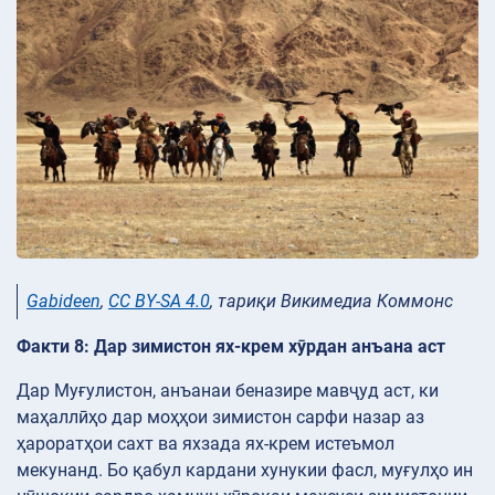
Gabideen
,
CC BY-SA 4.0
, тариқи Викимедиа Коммонс
Факти 8: Дар зимистон ях-крем хӯрдан анъана аст
Дар Муғулистон, анъанаи беназире мавҷуд аст, ки
маҳаллӣҳо дар моҳҳои зимистон сарфи назар аз
ҳароратҳои сахт ва яхзада ях-крем истеъмол
мекунанд. Бо қабул кардани хунукии фасл, муғулҳо ин