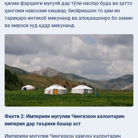
қисми фарҳанги муғулӣ дар тӯли наслҳо буда ва ҳатто
ҳангоми навсозии кишвар, бисёриашон то ҳам ин
тариқаро интихоб мекунанд ва алоқаашонро бо замин
ва мероси худ қадр мекунанд.
Факти 2: Империяи муғулии Чингизхон калонтарин
империя дар таърихи башар аст
Империяи муғулии Чингизхон ҳамчун калонтарин