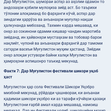
Дар Муғулистон, шумораи аспҳо аз аҳолии одамон то
андозаҳои қобили мулоҳиза зиёд аст. Бо таърихи
тӯлонии алоқаманд бо фарҳанги кӯчӣ, аспҳо дар
зиндагии ҳаррӯза ва анъанаҳои муғулҳо нақши
ҳалкунанда мебозанд. Тахмин карда мешавад, ки
онҳо аз сокинони одамии кишвар чандин маротиба
зиёданд, ин ҳайвонҳои мустаҳкам ва тобовар барои
нақлиёт, чупонӣ ва анъанаҳои фарҳангӣ дар тамоми
сатҳҳои васеъи Муғулистон муҳим ҳастанд. Зиёдии
онҳо алоқаи устувори байни халқи Муғулистон ва
ҳамроҳони аспишонро таъкид мекунад.
Факти 7: Дар Муғулистон фестивали шикори уқоб
ҳаст
Муғулистон ҳар сола Фестивали Шикори Уқобро
мизбонӣ мекунад, рӯйдоди ҷашнвораи, ки анъанаи
қадимаи шикори уқобро ки аз тарафи кӯчӣҳои қазақи
Муғулистони ғарбӣ амал карда мешавад, намоиш
медиҳад. Дар ин фестивали ҷолиб, шикорчиёни моҳир,