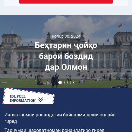
ноябр 30, 2024
Беҳтарин ҷойҳо
барои боздид
дар Олмон
ЧӢ ТАВР
Иҷозатномаи ронандагии байналмилалии онлайн
гиред
Тарҷумаи шаҳодатномаи ронандагиро гиред