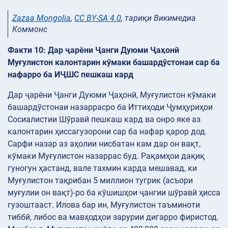
Zazaa Mongolia
,
CC BY-SA 4.0
, тариқи Викимедиа
Коммонс
Факти 10: Дар ҷарёни Ҷанги Дуюми Ҷаҳонӣ
Муғулистон калонтарин кӯмаки башардӯстонаи сар ба
нафарро ба ИҶШС пешкаш кард
Дар ҷарёни Ҷанги Дуюми Ҷаҳонӣ, Муғулистон кӯмаки
башардӯстонаи назаррасро ба Иттиҳоди Ҷумҳуриҳои
Сосиалистии Шӯравӣ пешкаш кард ва онро яке аз
калонтарин ҳиссагузорони сар ба нафар қарор дод.
Сарфи назар аз аҳолии нисбатан кам дар он вақт,
кӯмаки Муғулистон назаррас буд. Рақамҳои дақиқ
гуногун ҳастанд, вале тахмин карда мешавад, ки
Муғулистон тақрибан 5 миллион тугрик (асъори
муғулии он вақт)-ро ба кӯшишҳои ҷангии шӯравӣ ҳисса
гузоштааст. Илова бар ин, Муғулистон таъминоти
тиббӣ, либос ва мавҳодҳои зарурии дигарро фиристод.