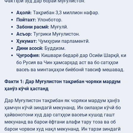
Фактҳои зуд дар бораи Муғулистон:
Аҳолӣ:
Тақрибан 3,3 миллион нафар.
Пойтахт:
Улонботор.
Забони расмӣ:
Муғулӣ.
Асъор:
Тугрики Муғулистон.
Ҳукумат:
Ҷумҳурии парламентӣ.
Дини асосӣ:
Буддизм.
Ҷуғрофия:
Кишвари бедарё дар Осиёи Шарқӣ, ки
бо Русия ва Чин ҳамсарҳад аст ва бо сатҳҳои
васеъ ва минтақаҳои биёбонӣ тавсиф мешавад.
Факти 1: Дар Муғулистон тақрибан чоряки мардум
ҳанӯз кӯчӣ ҳастанд
Дар Муғулистон тақрибан як чоряки мардум ҳанӯз
ҳамчун кӯчӣ зиндагӣ мекунанд. Ин оилаҳои кӯчӣ бо
ҳайвонотони худ дар сатҳҳои васеъи кушод гашт
мекунанд ва барои ёфтани алафи тару тоза ва об
барои чорвои худ нақл мекунанд. Ин тарзи зиндагӣ