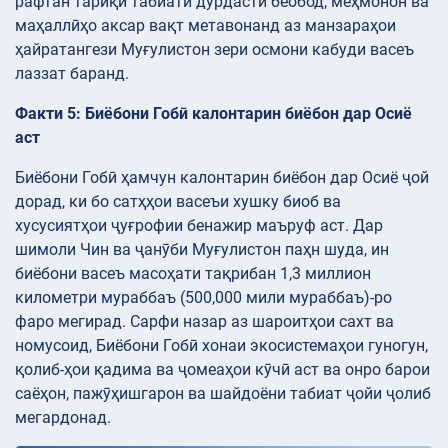
рафтан тариқи табиати дурдасти беобод, меҳмонон ва
маҳаллӣҳо аксар вақт метавонанд аз манзараҳои
ҳайратангези Муғулистон зери осмони кабуди васеъ
лаззат баранд.
Факти 5: Биёбони Гобӣ калонтарин биёбон дар Осиё
аст
Биёбони Гобӣ ҳамчун калонтарин биёбон дар Осиё ҷой
дорад, ки бо сатҳҳои васеъи хушку биоб ва
хусусиятҳои ҷуғрофии бенажир маъруф аст. Дар
шимоли Чин ва ҷанӯби Муғулистон паҳн шуда, ин
биёбони васеъ масоҳати тақрибан 1,3 миллион
километри мураббаъ (500,000 мили мураббаъ)-ро
фаро мегирад. Сарфи назар аз шароитҳои сахт ва
номусоид, Биёбони Гобӣ хонаи экосистемаҳои гуногун,
қолиб-ҳои қадима ва ҷомеаҳои кӯчӣ аст ва онро барои
саёҳон, пажӯҳишгарон ва шайдоёни табиат ҷойи ҷолиб
мегардонад.