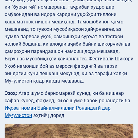
ки “буркитчӣ” ном доранд, таҷрибаи худро дар
омӯзонидан ва идора кардани уқобҳои тиллоии
ҳашаматнок нишон медиҳанд. Тамошобинон ҷамъ
мешаванд то гувоҳи мусобиқаҳои ҳайҷонангез, аз
ҷумла парвози уқоб, озмоишҳои суръат ва тестҳои
чолокӣ бошанд, ки алоқаи аҷиби байни шикорчиён ва
ҳамроҳони парандаашон намоиш дода мешавад.
Берун аз мусобиқаҳои ҳайҷонангез, Фестивали Шикори
Уқоб намоиши бой аз мероси фарҳангӣ ва тарзи
зиндагии кӯчӣ пешкаш мекунад, ки аз тарафи халқи
Муғулистон қадр карда мешавад.
Эзоҳ:
Агар шумо барномарезӣ кунед, ки ба кишвар
сафар кунед, фаҳмед, ки оё шумо барои ронандагӣ ба
Иҷозатномаи Байналмилалии Ронандагӣ дар
Муғулистон
эҳтиёҷ доред.