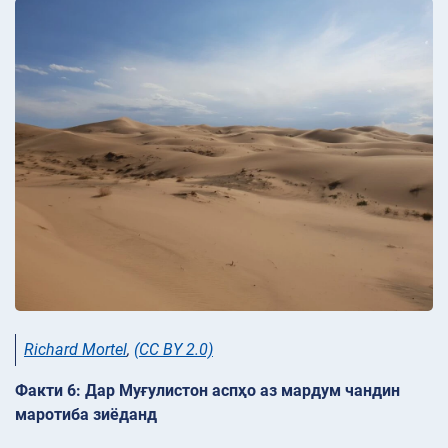
Richard Mortel
,
(CC BY 2.0)
Факти 6: Дар Муғулистон аспҳо аз мардум чандин
маротиба зиёданд