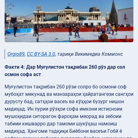
Orgio89
,
CC BY-SA 3.0
, тариқи Викимедиа Коммонс
Факти 4: Дар Муғулистон тақрибан 260 рӯз дар сол
осмон софа аст
Муғулистон тақрибан 260 рӯзи солро бо осмони соф
мубоҳат мекунад ва манзараҳои ҳайратангези сангҳои
дурусту бад, сатҳҳои васеъ ва кӯҳҳои бузург нишон
медиҳад. Ин пурии рӯзҳои софа имкони истисноии
мушоҳидаи ситорагон фароҳам меорад ва зебоии
табиии кишварро дар тамоми шукӯҳаш намоиш
медиҳад. Ҳангоми тадқиқи Биёбони васеъи Гобӣ ё