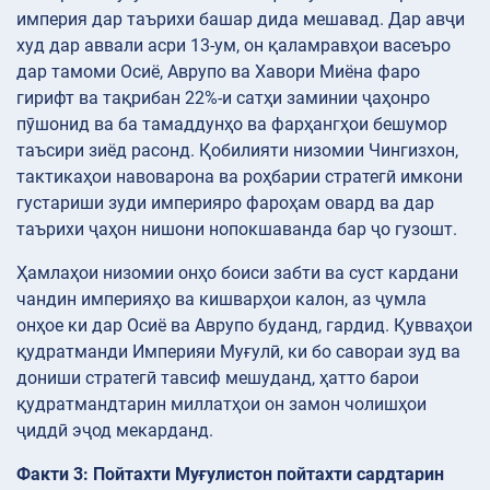
империя дар таърихи башар дида мешавад. Дар авҷи
худ дар аввали асри 13-ум, он қаламравҳои васеъро
дар тамоми Осиё, Аврупо ва Хавори Миёна фаро
гирифт ва тақрибан 22%-и сатҳи заминии ҷаҳонро
пӯшонид ва ба тамаддунҳо ва фарҳангҳои бешумор
таъсири зиёд расонд. Қобилияти низомии Чингизхон,
тактикаҳои навоварона ва роҳбарии стратегӣ имкони
густариши зуди империяро фароҳам овард ва дар
таърихи ҷаҳон нишони нопокшаванда бар ҷо гузошт.
Ҳамлаҳои низомии онҳо боиси забти ва суст кардани
чандин империяҳо ва кишварҳои калон, аз ҷумла
онҳое ки дар Осиё ва Аврупо буданд, гардид. Қувваҳои
қудратманди Империяи Муғулӣ, ки бо савораи зуд ва
дониши стратегӣ тавсиф мешуданд, ҳатто барои
қудратмандтарин миллатҳои он замон чолишҳои
ҷиддӣ эҷод мекарданд.
Факти 3: Пойтахти Муғулистон пойтахти сардтарин