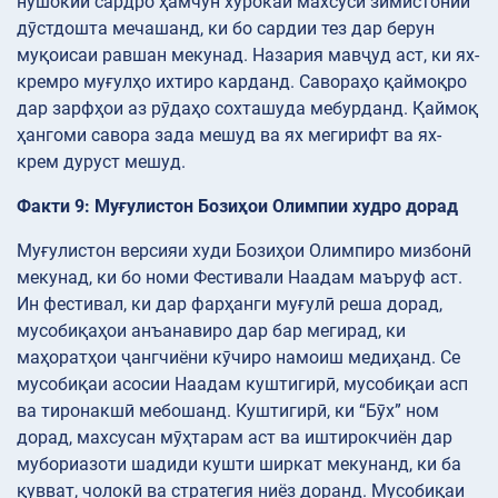
нӯшокии сардро ҳамчун хӯрокаи махсуси зимистонии
дӯстдошта мечашанд, ки бо сардии тез дар берун
муқоисаи равшан мекунад. Назария мавҷуд аст, ки ях-
кремро муғулҳо ихтиро карданд. Савораҳо қаймоқро
дар зарфҳои аз рӯдаҳо сохташуда мебурданд. Қаймоқ
ҳангоми савора зада мешуд ва ях мегирифт ва ях-
крем дуруст мешуд.
Факти 9: Муғулистон Бозиҳои Олимпии худро дорад
Муғулистон версияи худи Бозиҳои Олимпиро мизбонӣ
мекунад, ки бо номи Фестивали Наадам маъруф аст.
Ин фестивал, ки дар фарҳанги муғулӣ реша дорад,
мусобиқаҳои анъанавиро дар бар мегирад, ки
маҳоратҳои ҷангчиёни кӯчиро намоиш медиҳанд. Се
мусобиқаи асосии Наадам куштигирӣ, мусобиқаи асп
ва тиронакшӣ мебошанд. Куштигирӣ, ки “Бӯх” ном
дорад, махсусан мӯҳтарам аст ва иштирокчиён дар
мубориазоти шадиди кушти ширкат мекунанд, ки ба
қувват, чолокӣ ва стратегия ниёз доранд. Мусобиқаи