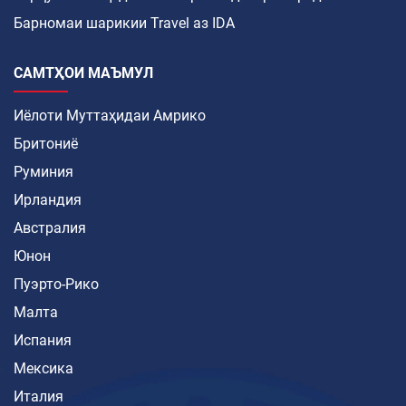
Барномаи шарикии Travel аз IDA
САМТҲОИ МАЪМУЛ
Иёлоти Муттаҳидаи Амрико
Бритониё
Руминия
Ирландия
Австралия
Юнон
Пуэрто-Рико
Малта
Испания
Мексика
Италия