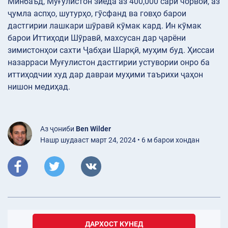
Минбаъд, Муғулистон зиёда аз 400,000 сари чорвои, аз
ҷумла аспҳо, шутурҳо, гӯсфанд ва говҳо барои
дастгирии лашкари шӯравӣ кӯмак кард. Ин кӯмак
барои Иттиҳоди Шӯравӣ, махсусан дар ҷарёни
зимистонҳои сахти Ҷабҳаи Шарқӣ, муҳим буд. Ҳиссаи
назарраси Муғулистон дастгирии устувории онро ба
иттиҳодчии худ дар давраи муҳими таърихи ҷаҳон
нишон медиҳад.
Аз ҷониби
Ben Wilder
Нашр шудааст март 24, 2024 • 6 м барои хондан
ДАРХОСТ КУНЕД