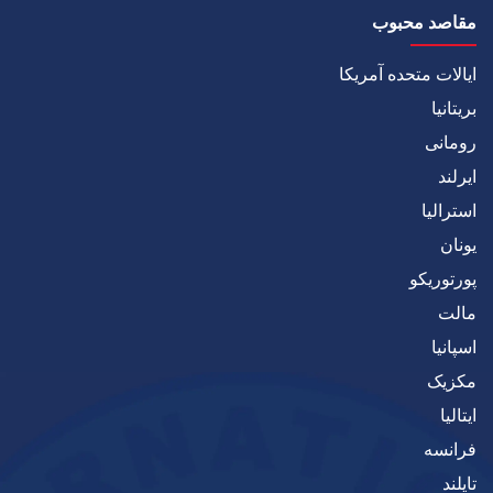
مقاصد محبوب
ایالات متحده آمریکا
بریتانیا
رومانی
ایرلند
استرالیا
یونان
پورتوریکو
مالت
اسپانیا
مکزیک
ایتالیا
فرانسه
تایلند