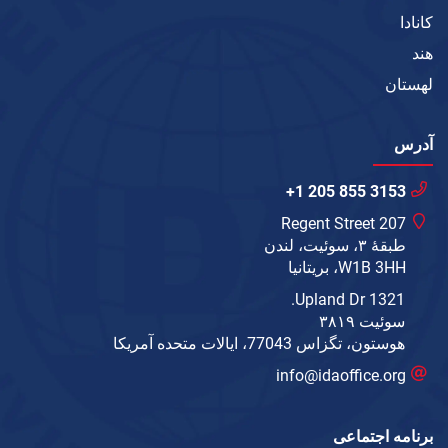
کانادا
هند
لهستان
آدرس
+1 205 855 3153
207 Regent Street
طبقهٔ ۳، سوئیت، لندن
W1B 3HH، بریتانیا
1321 Upland Dr.
سوئیت ۳۸۱۹
هوستون، تگزاس 77043، ایالات متحده آمریکا
info@idaoffice.org
برنامه اجتماعی