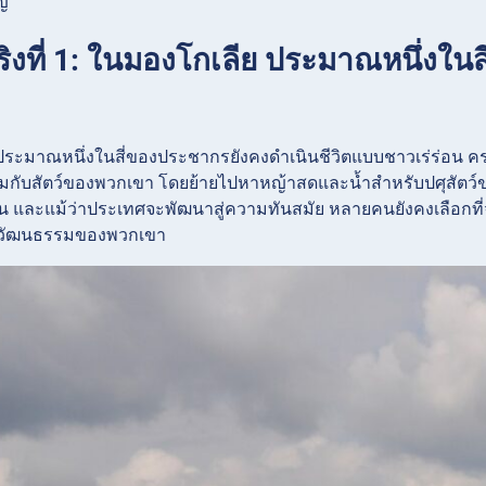
ญ่
จริงที่ 1: ในมองโกเลีย ประมาณหนึ่งใ
ระมาณหนึ่งในสี่ของประชากรยังคงดำเนินชีวิตแบบชาวเร่ร่อน ครอบ
มกับสัตว์ของพวกเขา โดยย้ายไปหาหญ้าสดและน้ำสำหรับปศุสัตว์ขอ
น และแม้ว่าประเทศจะพัฒนาสู่ความทันสมัย หลายคนยังคงเลือกที่จ
วัฒนธรรมของพวกเขา