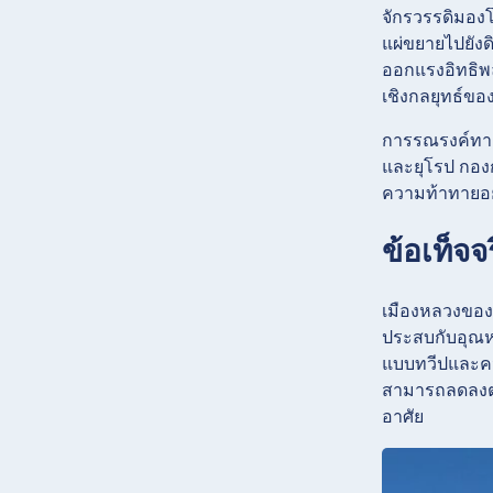
จักรวรรดิมองโก
แผ่ขยายไปยังด
ออกแรงอิทธิพ
เชิงกลยุทธ์ขอ
การรณรงค์ทาง
และยุโรป กองก
ความท้าทายอย่
ข้อเท็จจ
เมืองหลวงของม
ประสบกับอุณหภ
แบบทวีปและควา
สามารถลดลงต่ำ
อาศัย