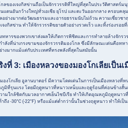
ลของเจงกิสข่านถือเป็นจักรวรรดิที่ใหญ่ที่สุดในประวัติศาสตร์มนุษยช
ินแดนอันกว้างใหญ่ทั่วเอเชีย ยุโรป และตะวันออกกลาง ครอบคลุม
ลอย่างมากต่อวัฒนธรรมและอารยธรรมนับไม่ถ้วน ความเชี่ยวชาญท
งเจงกิสข่าน ทำให้จักรวรรดิขยายตัวอย่างรวดเร็ว และทิ้งร่องรอย
ทหารของพวกเขาส่งผลให้เกิดการพิชิตและการทำลายล้างจักรวรรด
ำลังที่น่าเกรงขามของจักรวรรดิมองโกล ซึ่งมีลักษณะเด่นคือทหา
างมากแม้แต่กับประเทศที่ทรงพลังที่สุดในสมัยนั้น
ริงที่ 3: เมืองหลวงของมองโกเลียเป็นเ
องโกเลีย อูลานบาตอร์ มีความโดดเด่นในการเป็นเมืองหลวงที่หน
ูมิที่รุนแรง โดยมีฤดูหนาวที่หนาวเหน็บและฤดูร้อนที่ค่อนข้า
มใกล้ชิดกับมวลอากาศเย็นไซบีเรีย ทำให้เกิดอุณหภูมิฤดูหนาวที่
ถึง -30°C (-22°F) หรือแม้แต่ต่ำกว่านั้นในช่วงฤดูหนาว ทำให้เป็