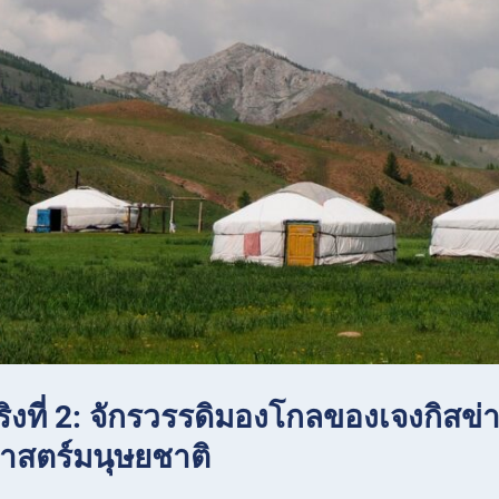
ริงที่ 2: จักรวรรดิมองโกลของเจงกิสข่า
ศาสตร์มนุษยชาติ