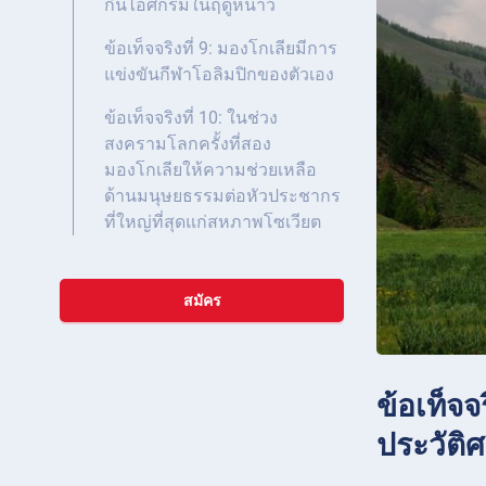
กินไอศกรีมในฤดูหนาว
ข้อเท็จจริงที่ 9: มองโกเลียมีการ
แข่งขันกีฬาโอลิมปิกของตัวเอง
ข้อเท็จจริงที่ 10: ในช่วง
สงครามโลกครั้งที่สอง
มองโกเลียให้ความช่วยเหลือ
ด้านมนุษยธรรมต่อหัวประชากร
ที่ใหญ่ที่สุดแก่สหภาพโซเวียต
สมัคร
ข้อเท็จจ
ประวัติ