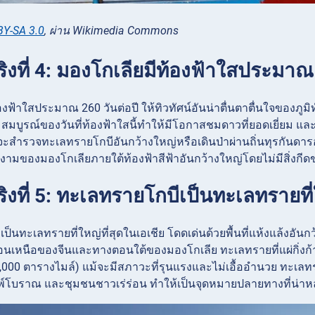
BY-SA 3.0
, ผ่าน Wikimedia Commons
ริงที่ 4: มองโกเลียมีท้องฟ้าใสประมาณ
งฟ้าใสประมาณ 260 วันต่อปี ให้ทิวทัศน์อันน่าตื่นตาตื่นใจของภูมิท
สมบูรณ์ของวันที่ท้องฟ้าใสนี้ทำให้มีโอกาสชมดาวที่ยอดเยี่
ว่าจะสำรวจทะเลทรายโกบีอันกว้างใหญ่หรือเดินป่าผ่านถิ่นทุรกันดา
ยงามของมองโกเลียภายใต้ท้องฟ้าสีฟ้าอันกว้างใหญ่โดยไม่มีสิ่งกี
ริงที่ 5: ทะเลทรายโกบีเป็นทะเลทรายที่
ป็นทะเลทรายที่ใหญ่ที่สุดในเอเชีย โดดเด่นด้วยพื้นที่แห้งแล้งอั
นเหนือของจีนและทางตอนใต้ของมองโกเลีย ทะเลทรายที่แผ่กิ่งก้
,000 ตารางไมล์) แม้จะมีสภาวะที่รุนแรงและไม่เอื้ออำนวย ทะเลทร
โบราณ และชุมชนชาวเร่ร่อน ทำให้เป็นจุดหมายปลายทางที่น่าหลงใ