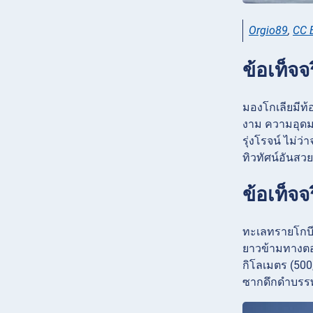
Orgio89
,
CC 
ข้อเท็จจ
มองโกเลียมีท้อ
งาม ความอุดม
รุ่งโรจน์ ไม่
ทิวทัศน์อันสว
ข้อเท็จจ
ทะเลทรายโกบีเ
ยาวข้ามทางตอ
กิโลเมตร (500
ซากดึกดำบรรพ์