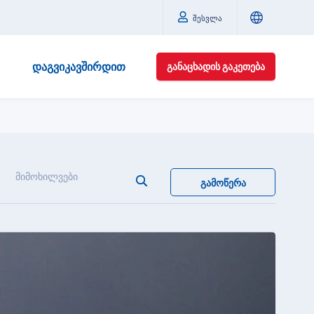
შესვლა
ᲓᲐᲒᲕᲘᲙᲐᲕᲨᲘᲠᲓᲘᲗ
ᲒᲐᲜᲐᲪᲮᲐᲓᲘᲡ ᲒᲐᲙᲔᲗᲔᲑᲐ
მიმოხილვები
ᲒᲐᲛᲝᲬᲔᲠᲐ