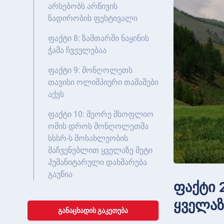
არსებობს არწივის
ნადირობის ფესტივალი
ფაქტი 8: ზამთარში ნაყინის
ჭამა ჩვეულებაა
ფაქტი 9: მონღოლეთს
თავისი ოლიმპიური თამაშები
აქვს
ფაქტი 10: მეორე მსოფლიო
ომის დროს მონღოლეთმა
სსსრ-ს მოსახლეობის
მაჩვენებლით ყველაზე მეტი
ჰუმანიტარული დახმარება
გაუწია
ფაქტი 
ყველაზ
ᲒᲐᲜᲐᲪᲮᲐᲓᲘᲡ ᲒᲐᲙᲔᲗᲔᲑᲐ