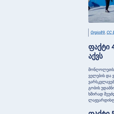
Orgio89
,
CC 
ფაქტი 
აქვს
მონღოლეთს წ
ველების და 
ვარსკვლავები
გობის უდაბნ
ხშირად შეუძ
ლაჟვარდისფ
ფაქტი 