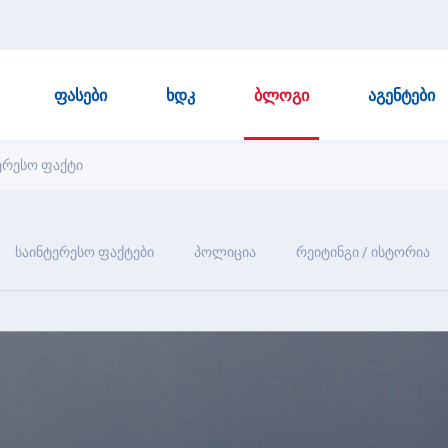
ᲤᲐᲡᲔᲑᲘ
ᲮᲓᲙ
ᲑᲚᲝᲒᲘ
ᲐᲒᲔᲜᲢᲔᲑᲘ
ერესო ფაქტი
საინტერესო ფაქტები
პოლიცია
რეიტინგი / ისტორია