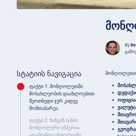
მონღ
By
Be
გამოქ
სტატიის ნავიგაცია
მონღოლეთის 
მოსახლ
ფაქტი 1: მონღოლეთში
დედაქა
მოსახლეობის დაახლოებით
ოფიცია
მეოთხედი ჯერ კიდევ
ვალუტა
მომთაბარეა
მთავრო
ფაქტი 2: ჩინგიზ ხანის
მთავარ
მონღოლური იმპერია
გეოგრა
ადამიანთა ისტორიაში