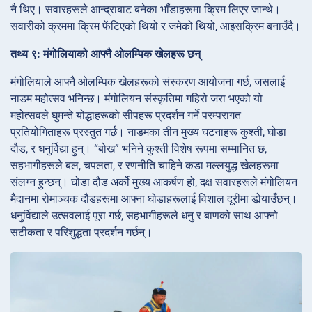
नै थिए। सवारहरूले आन्द्राबाट बनेका भाँडाहरूमा क्रिम लिएर जान्थे।
सवारीको क्रममा क्रिम फेंटिएको थियो र जमेको थियो, आइसक्रिम बनाउँदै।
तथ्य ९: मंगोलियाको आफ्नै ओलम्पिक खेलहरू छन्
मंगोलियाले आफ्नै ओलम्पिक खेलहरूको संस्करण आयोजना गर्छ, जसलाई
नाडम महोत्सव भनिन्छ। मंगोलियन संस्कृतिमा गहिरो जरा भएको यो
महोत्सवले घुमन्ते योद्धाहरूको सीपहरू प्रदर्शन गर्ने परम्परागत
प्रतियोगिताहरू प्रस्तुत गर्छ। नाडमका तीन मुख्य घटनाहरू कुश्ती, घोडा
दौड, र धनुर्विद्या हुन्। “बोख” भनिने कुश्ती विशेष रूपमा सम्मानित छ,
सहभागीहरूले बल, चपलता, र रणनीति चाहिने कडा मल्लयुद्ध खेलहरूमा
संलग्न हुन्छन्। घोडा दौड अर्को मुख्य आकर्षण हो, दक्ष सवारहरूले मंगोलियन
मैदानमा रोमाञ्चक दौडहरूमा आफ्ना घोडाहरूलाई विशाल दूरीमा डोर्‍याउँछन्।
धनुर्विद्याले उत्सवलाई पूरा गर्छ, सहभागीहरूले धनु र बाणको साथ आफ्नो
सटीकता र परिशुद्धता प्रदर्शन गर्छन्।