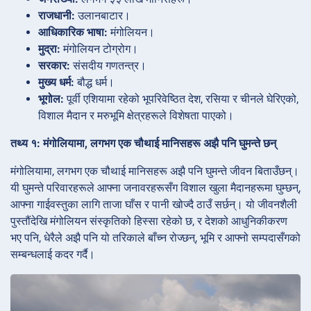
राजधानी:
उलानबाटार।
आधिकारिक भाषा:
मंगोलियन।
मुद्रा:
मंगोलियन टोग्रोग।
सरकार:
संसदीय गणतन्त्र।
मुख्य धर्म:
बौद्ध धर्म।
भूगोल:
पूर्वी एशियामा रहेको भूपरिवेष्ठित देश, रसिया र चीनले घेरिएको,
विशाल मैदान र मरुभूमि क्षेत्रहरूले विशेषता पाएको।
तथ्य १: मंगोलियामा, लगभग एक चौथाई मानिसहरू अझै पनि घुमन्ते छन्
मंगोलियामा, लगभग एक चौथाई मानिसहरू अझै पनि घुमन्ते जीवन बिताउँछन्।
यी घुमन्ते परिवारहरूले आफ्ना जनावरहरूसँग विशाल खुला मैदानहरूमा घुम्छन्,
आफ्ना गाईवस्तुका लागि ताजा घाँस र पानी खोज्दै ठाउँ सर्छन्। यो जीवनशैली
पुस्तौंदेखि मंगोलियन संस्कृतिको हिस्सा रहेको छ, र देशको आधुनिकीकरण
भए पनि, धेरैले अझै पनि यो तरिकाले बाँच्न रोज्छन्, भूमि र आफ्नो सम्पदासँगको
सम्बन्धलाई कदर गर्दै।