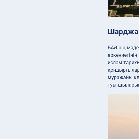
Шарджа
БАӘ-нің мәде
өркениетінің
ислам тарих
қондырғылар
мұражайы кл
туындыларын