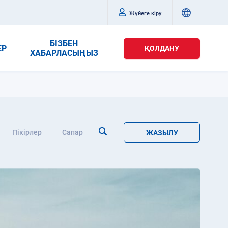
Жүйеге кіру
БІЗБЕН
ЕР
ҚОЛДАНУ
ХАБАРЛАСЫҢЫЗ
Пікірлер
Сапар
ЖАЗЫЛУ