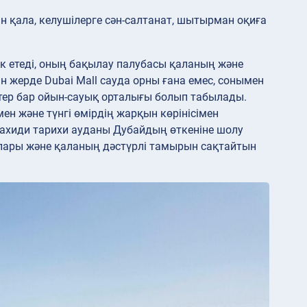
н қала, келушілерге сән-салтанат, шытырман оқиға
ік етеді, оның бақылау палубасы қаланың және
 жерде Dubai Mall сауда орны ғана емес, сонымен
тер бар ойын-сауық орталығы болып табылады.
н және түнгі өмірдің жарқын көрінісімен
Фахиди тарихи ауданы Дубайдың өткеніне шолу
йлары және қаланың дәстүрлі тамырын сақтайтын