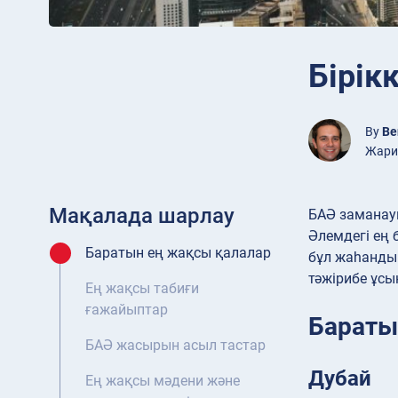
Бірік
By
Be
Жария
Мақалада шарлау
БАӘ заманау
Әлемдегі ең 
Баратын ең жақсы қалалар
бұл жаһандық
тәжірибе ұсы
Ең жақсы табиғи
ғажайыптар
Бараты
БАӘ жасырын асыл тастар
Дубай
Ең жақсы мәдени және