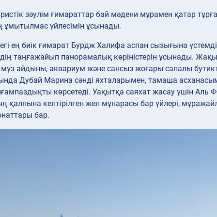
ристік зәулім ғимараттар бай мәдени мұрамен қатар тұрға
ң ұмытылмас үйлесімін ұсынады.
егі ең биік ғимарат Бурдж Халифа аспан сызығына үстемд
дің таңғажайып панорамалық көріністерін ұсынады. Жақын
 мұз айдыны, аквариум және сансыз жоғары сапалы бутик
нда Дубай Марина сәнді яхталарымен, тамаша асханасыме
ғампаздықты көрсетеді. Уақытқа саяхат жасау үшін Аль 
ң қалпына келтірілген жел мұнарасы бар үйлері, мұража
онаттары бар.