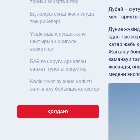
тарихи ескерткіштер
Дубай – футу
Ең жақсы сәнді және сауда
мен тарихты
тәжірибелері
Дүние жүзінд
Үздік ашық ауада және
одан тыс жер
шытырман оқиғалы
қатар жабық
әрекеттер
Жағалау бойы
заманауи тал
БАӘ-ге баруға арналған
жасайды, оны
саяхат туралы кеңестер
мәдени эксп
Көлік жүргізу және көлікті
жалға алу бойынша кеңестер
ҚОЛДАНУ