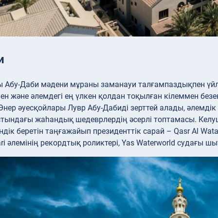
и
 Абу-Даби мәдени мұраны заманауи талғампаздықпен үйле
ен және әлемдегі ең үлкен қолдан тоқылған кілеммен безен
Өнер әуесқойлары Лувр Абу-Дабиді зерттей алады, әлемд
стындағы жаһандық шедеврлердің әсерлі топтамасы. Келуш
ндік беретін таңғажайып президенттік сарай – Qasr Al Wata
ari әлемінің рекордтық роликтері, Yas Waterworld судағы 