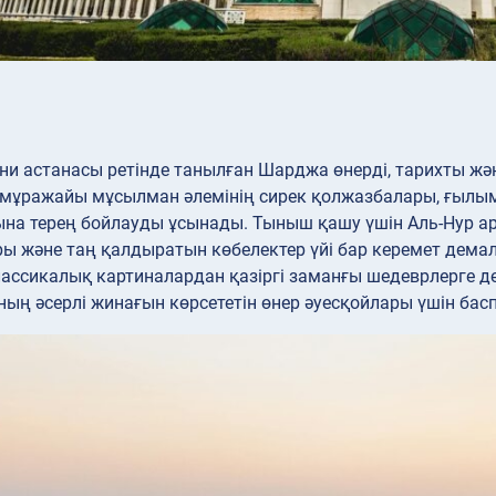
ни астанасы ретінде танылған Шарджа өнерді, тарихты жә
 мұражайы мұсылман әлемінің сирек қолжазбалары, ғылым
ына терең бойлауды ұсынады. Тыныш қашу үшін Аль-Нур а
ы және таң қалдыратын көбелектер үйі бар керемет дема
ассикалық картиналардан қазіргі заманғы шедеврлерге д
ың әсерлі жинағын көрсететін өнер әуесқойлары үшін бас