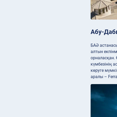
Абу-Даб
БАӘ астанасы
алтын екпінм
орналасқан. 
күмбезінің а
көруге мүмкі
аралы – Ferr