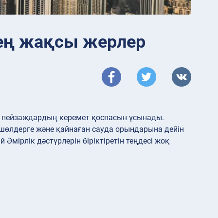
і ең жақсы жерлер
н пейзаждардың керемет қоспасын ұсынады.
ң шөлдерге және қайнаған сауда орындарына дейін
Әмірлік дәстүрлерін біріктіретін теңдесі жоқ