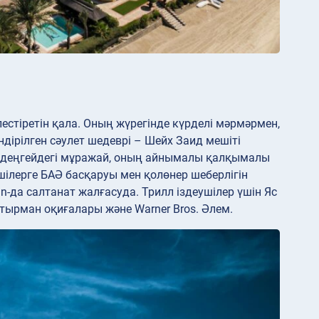
стіретін қала. Оның жүрегінде күрделі мәрмәрмен,
дірілген сәулет шедеврі – Шейх Заид мешіті
ік деңгейдегі мұражай, оның айнымалы қалқымалы
ілерге БАӘ басқаруы мен қолөнер шеберлігін
n-да салтанат жалғасуда. Трилл іздеушілер үшін Яс
шытырман оқиғалары және Warner Bros. Әлем.