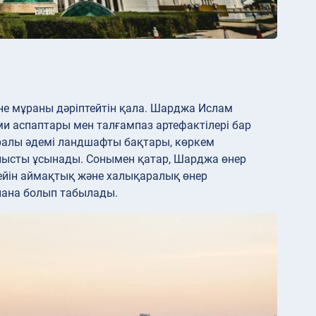
не мұраны дәріптейтін қала. Шарджа Ислам
и аспаптары мен талғампаз артефактілері бар
ралы әдемі ландшафты бақтары, көркем
лысты ұсынады. Сонымен қатар, Шарджа өнер
ейін аймақтық және халықаралық өнер
пана болып табылады.