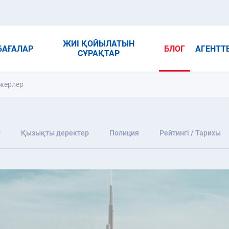
ЖИІ ҚОЙЫЛАТЫН
БАҒАЛАР
БЛОГ
АГЕНТТ
СҰРАҚТАР
 жерлер
P
Қызықты деректер
Полиция
Рейтингі / Тарихы