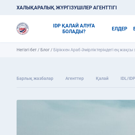
ХАЛЫҚАРАЛЫҚ ЖҮРГІЗУШІЛЕР АГЕНТТІГІ
IDP ҚАЛАЙ АЛУҒА
ЕЛДЕР
БОЛАДЫ?
Негізгі бет
/
Блог
/
Біріккен Араб Әмірліктеріндегі ең жақсы
Барлық жазбалар
Агенттер
Қалай
IDL/ID