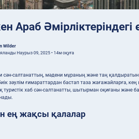
кен Араб Әмірліктеріндег
n Wilder
ланды Наурыз 09, 2025 • 14м оқуға
и сән-салтанаттың, мәдени мұраның және таң қалдыраты
биік зәулім ғимараттардан бастап таза жағажайларға, ке
 туристік хаб сән-салтанатты, шытырман оқиғаны және бай 
нады.
н ең жақсы қалалар