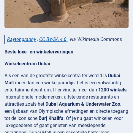
Raytohgraphy
,
CC BY-SA 4.0
, via Wikimedia Commons
Beste luxe- en winkelervaringen
Winkelcentrum Dubai
Als een van de grootste winkelcentra ter wereld is
Dubai
Mall
meer dan een winkelparadijs: het is een volwaardig
entertainmentcentrum. Hier vind je meer dan
1200 winkels
,
internationale modemerken, uitstekende restaurants en
attracties zoals het
Dubai Aquarium & Underwater Zoo
,
een ijsbaan van Olympische afmetingen en directe toegang
tot de iconische
Burj Khalifa
. Of je nu gaat winkelen voor
luxegoederen of gaat genieten van meeslepende
ervaringen, Dubai Mall is een essentiële halte voor