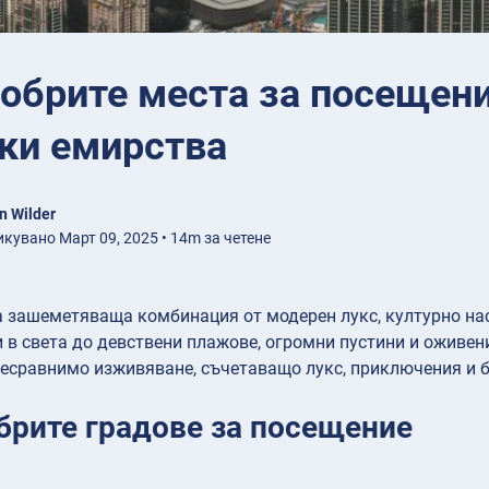
обрите места за посещен
ки емирства
n Wilder
кувано Март 09, 2025 • 14m за четене
 зашеметяваща комбинация от модерен лукс, културно нас
 в света до девствени плажове, огромни пустини и оживени
есравнимо изживяване, съчетаващо лукс, приключения и б
брите градове за посещение