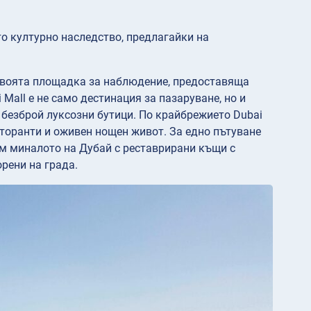
то културно наследство, предлагайки на
.
ъс своята площадка за наблюдение, предоставяща
Mall е не само дестинация за пазаруване, но и
 безброй луксозни бутици. По крайбрежието Dubai
сторанти и оживен нощен живот. За едно пътуване
ъм миналото на Дубай с реставрирани къщи с
рени на града.