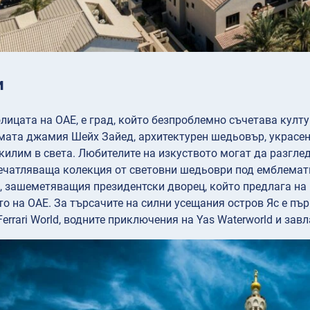
и
олицата на ОАЕ, е град, който безпроблемно съчетава култ
мата джамия Шейх Зайед, архитектурен шедьовър, украсен
килим в света. Любителите на изкуството могат да разглед
ечатляваща колекция от световни шедьоври под емблемат
n, зашеметяващия президентски дворец, който предлага на
о на ОАЕ. За търсачите на силни усещания остров Яс е пъ
Ferrari World, водните приключения на Yas Waterworld и за