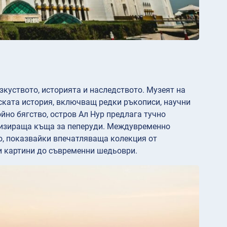
зкуството, историята и наследството. Музеят на
ката история, включващ редки ръкописи, научни
но бягство, остров Ал Нур предлага тучно
отизираща къща за пеперуди. Междувременно
о, показвайки впечатляваща колекция от
и картини до съвременни шедьоври.