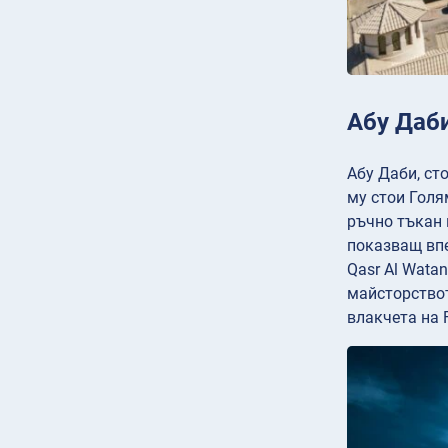
Абу Даб
Абу Даби, ст
му стои Голя
ръчно тъкан 
показващ вп
Qasr Al Wata
майсторствот
влакчета на 