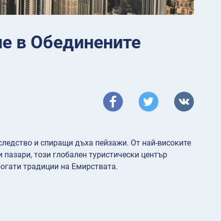
ие в Обединените
ледство и спиращи дъха пейзажи. От най-високите
 пазари, този глобален туристически център
огати традиции на Емирствата.