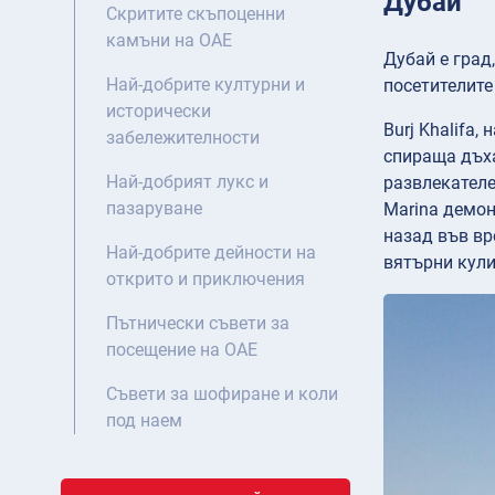
Дубай
Скритите скъпоценни
камъни на ОАЕ
Дубай е град
Най-добрите културни и
посетителите
исторически
Burj Khalifa
забележителности
спираща дъха
Най-добрият лукс и
развлекателе
пазаруване
Marina демон
назад във вр
Най-добрите дейности на
вятърни кули
открито и приключения
Пътнически съвети за
посещение на ОАЕ
Съвети за шофиране и коли
под наем