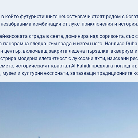
, в който футуристичните небостъргачи стоят редом с бога
 незабравима комбинация от лукс, приключения и история
, най-високата сграда в света, доминира над хоризонта, с
 панорамна гледка към града и извън него. Наблизо Dubai 
н център, включващ закрита ледена пързалка, аквариум и
стрира модерна елегантност с луксозни яхти, изискани ре
емето, историческият квартал Al Fahidi предлага поглед к
, музеи и културни експонати, запазващи традиционните ко