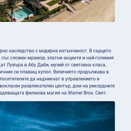
урно наследство с модерна изтънченост. В сърцето
 със сложен мрамор, златни акценти и най-големия
ат Лувъра в Абу Даби, музей от световна класа,
ичния си плаващ купол. Величието продължава в
 посетителите да надникнат в управлението и
рвокласен развлекателен център, дом на рекордните
владяващата филмова магия на Warner Bros. Свят.