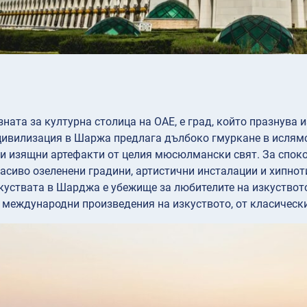
ната за културна столица на ОАЕ, е град, който празнува и
ивилизация в Шаржа предлага дълбоко гмуркане в ислямс
и изящни артефакти от целия мюсюлмански свят. За спокой
асиво озеленени градини, артистични инсталации и хипн
куствата в Шарджа е убежище за любителите на изкуствот
 международни произведения на изкуството, от класическ