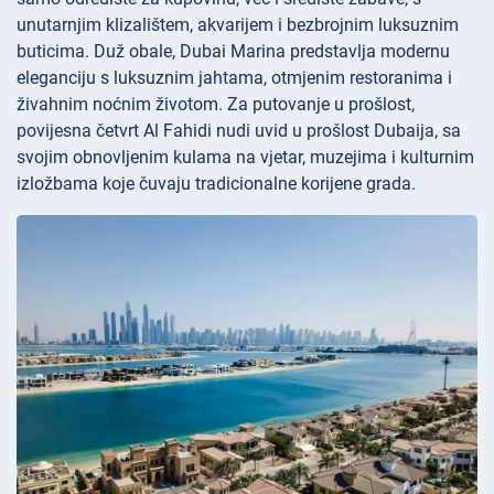
unutarnjim klizalištem, akvarijem i bezbrojnim luksuznim
buticima. Duž obale, Dubai Marina predstavlja modernu
eleganciju s luksuznim jahtama, otmjenim restoranima i
živahnim noćnim životom. Za putovanje u prošlost,
povijesna četvrt Al Fahidi nudi uvid u prošlost Dubaija, sa
svojim obnovljenim kulama na vjetar, muzejima i kulturnim
izložbama koje čuvaju tradicionalne korijene grada.