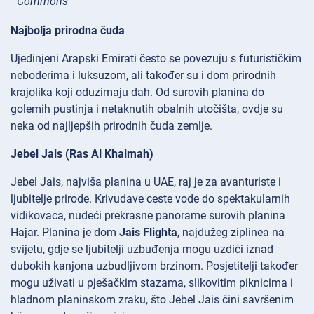
Commons
Najbolja prirodna čuda
Ujedinjeni Arapski Emirati često se povezuju s futurističkim
neboderima i luksuzom, ali također su i dom prirodnih
krajolika koji oduzimaju dah. Od surovih planina do
golemih pustinja i netaknutih obalnih utočišta, ovdje su
neka od najljepših prirodnih čuda zemlje.
Jebel Jais (Ras Al Khaimah)
Jebel Jais, najviša planina u UAE, raj je za avanturiste i
ljubitelje prirode. Krivudave ceste vode do spektakularnih
vidikovaca, nudeći prekrasne panorame surovih planina
Hajar. Planina je dom
Jais Flighta
, najdužeg ziplinea na
svijetu, gdje se ljubitelji uzbuđenja mogu uzdići iznad
dubokih kanjona uzbudljivom brzinom. Posjetitelji također
mogu uživati u pješačkim stazama, slikovitim piknicima i
hladnom planinskom zraku, što Jebel Jais čini savršenim