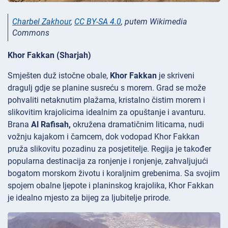
Charbel Zakhour
,
CC BY-SA 4.0
, putem Wikimedia
Commons
Khor Fakkan (Sharjah)
Smješten duž istočne obale,
Khor Fakkan
je skriveni
dragulj gdje se planine susreću s morem. Grad se može
pohvaliti netaknutim plažama, kristalno čistim morem i
slikovitim krajolicima idealnim za opuštanje i avanturu.
Brana
Al Rafisah,
okružena dramatičnim liticama, nudi
vožnju kajakom i čamcem, dok vodopad
Khor Fakkan
pruža slikovitu pozadinu za posjetitelje. Regija je također
popularna destinacija za ronjenje i ronjenje, zahvaljujući
bogatom morskom životu i koraljnim grebenima. Sa svojim
spojem obalne ljepote i planinskog krajolika, Khor Fakkan
je idealno mjesto za bijeg za ljubitelje prirode.