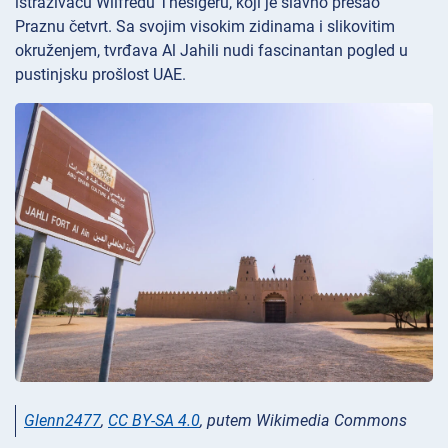
istraživaču Wilfredu Thesigeru, koji je slavno prešao
Praznu četvrt. Sa svojim visokim zidinama i slikovitim
okruženjem, tvrđava Al Jahili nudi fascinantan pogled u
pustinjsku prošlost UAE.
Glenn2477
,
CC BY-SA 4.0
, putem Wikimedia Commons