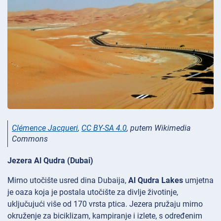
Clémence Jacqueri
,
CC BY-SA 4.0
, putem Wikimedia
Commons
Jezera Al Qudra (Dubai)
Mirno utočište usred dina Dubaija,
Al Qudra Lakes
umjetna
je oaza koja je postala utočište za divlje životinje,
uključujući više od 170 vrsta ptica. Jezera pružaju mirno
okruženje za biciklizam, kampiranje i izlete, s određenim