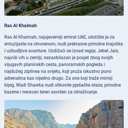
Ras Al Khaimah
Ras Al Khaimah, najsjeverniji emirat UAE, utočište je za
entuzijaste na otvorenom, nudi prekrasne prirodne krajolike
i uzbudljive avanture. Uzdižući se iznad regije, Jebel Jais,
najviši vrh u zemlji, nezaobilazan je posjet zbog svojih
vijugavih planinskih cesta, panoramskih pogleda i
najdužeg ziplinea na svijetu, koji pruža iskustvo puno
adrenalina kao nijedno drugo. Za one koji traže mirniji
bijeg, Wadi Shawka nudi slikovite pješačke staze, prirodne
bazene i neravan teren savršen za istraživanje.