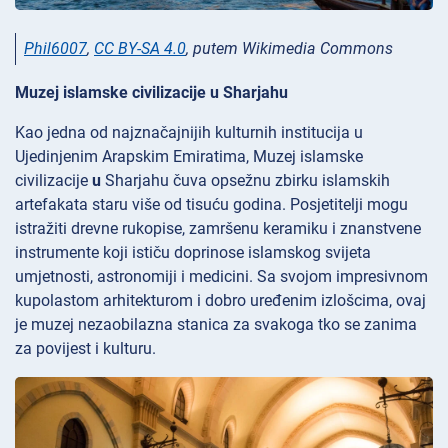
Phil6007
,
CC BY-SA 4.0
, putem Wikimedia Commons
Muzej islamske civilizacije u Sharjahu
Kao jedna od najznačajnijih kulturnih institucija u
Ujedinjenim Arapskim Emiratima, Muzej islamske
civilizacije
u
Sharjahu čuva opsežnu zbirku islamskih
artefakata staru više od tisuću godina. Posjetitelji mogu
istražiti drevne rukopise, zamršenu keramiku i znanstvene
instrumente koji ističu doprinose islamskog svijeta
umjetnosti, astronomiji i medicini. Sa svojom impresivnom
kupolastom arhitekturom i dobro uređenim izlošcima, ovaj
je muzej nezaobilazna stanica za svakoga tko se zanima
za povijest i kulturu.