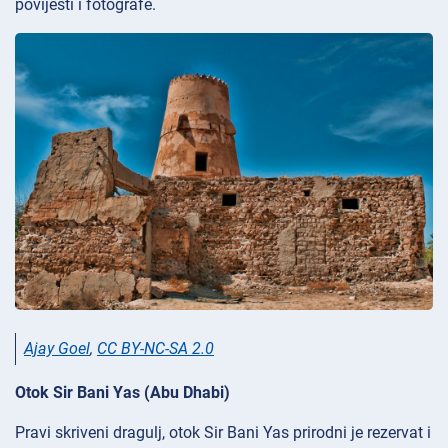
povijesti i fotografe.
Ajay Goel
,
CC BY-NC-SA 2.0
Otok Sir Bani Yas (Abu Dhabi)
Pravi skriveni dragulj, otok
Sir Bani Yas prirodni je rezervat i