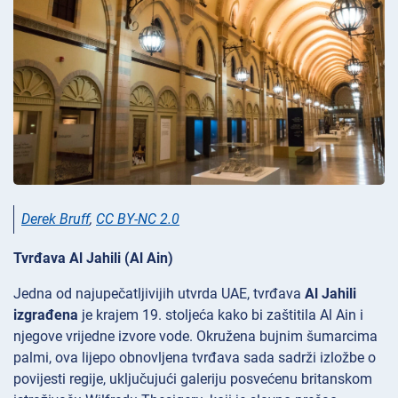
Derek Bruff
,
CC BY-NC 2.0
Tvrđava Al Jahili (Al Ain)
Jedna od najupečatljivijih utvrda UAE, tvrđava
Al Jahili
izgrađena
je krajem 19. stoljeća kako bi zaštitila Al Ain i
njegove vrijedne izvore vode. Okružena bujnim šumarcima
palmi, ova lijepo obnovljena tvrđava sada sadrži izložbe o
povijesti regije, uključujući galeriju posvećenu britanskom