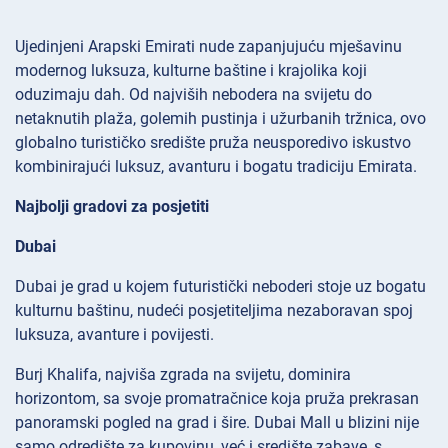
Ujedinjeni Arapski Emirati nude zapanjujuću mješavinu
modernog luksuza, kulturne baštine i krajolika koji
oduzimaju dah. Od najviših nebodera na svijetu do
netaknutih plaža, golemih pustinja i užurbanih tržnica, ovo
globalno turističko središte pruža neusporedivo iskustvo
kombinirajući luksuz, avanturu i bogatu tradiciju Emirata.
Najbolji gradovi za posjetiti
Dubai
Dubai je grad u kojem futuristički neboderi stoje uz bogatu
kulturnu baštinu, nudeći posjetiteljima nezaboravan spoj
luksuza, avanture i povijesti.
Burj Khalifa, najviša zgrada na svijetu, dominira
horizontom, sa svoje promatračnice koja pruža prekrasan
panoramski pogled na grad i šire. Dubai Mall u blizini nije
samo odredište za kupovinu, već i središte zabave, s