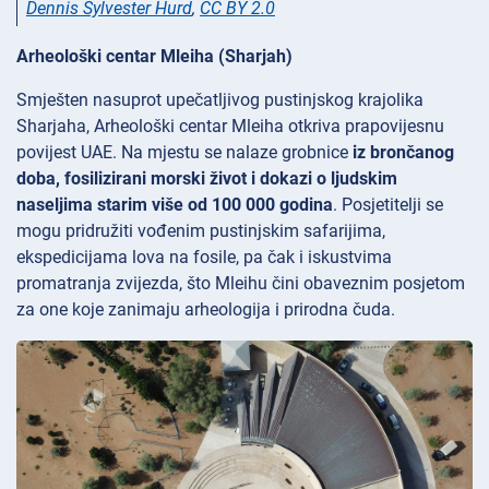
Dennis Sylvester Hurd
,
CC BY 2.0
Arheološki centar Mleiha (Sharjah)
Smješten nasuprot upečatljivog pustinjskog krajolika
Sharjaha, Arheološki centar
Mleiha otkriva prapovijesnu
povijest UAE. Na mjestu se nalaze grobnice
iz brončanog
doba, fosilizirani morski život i dokazi o ljudskim
naseljima starim više od 100 000 godina
. Posjetitelji se
mogu pridružiti vođenim pustinjskim safarijima,
ekspedicijama lova na fosile, pa čak i iskustvima
promatranja zvijezda, što Mleihu čini obaveznim posjetom
za one koje zanimaju arheologija i prirodna čuda.