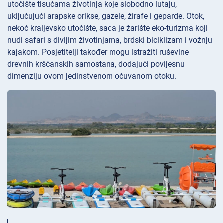
utočište tisućama životinja koje slobodno lutaju,
uključujući arapske orikse, gazele, žirafe i geparde. Otok,
nekoć kraljevsko utočište, sada je žarište eko-turizma koji
nudi safari s divljim životinjama, brdski biciklizam i vožnju
kajakom. Posjetitelji također mogu istražiti ruševine
drevnih kršćanskih samostana, dodajući povijesnu
dimenziju ovom jedinstvenom očuvanom otoku.