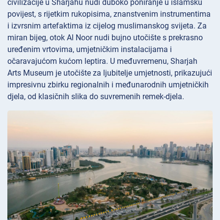
civilizacije u Sharjahu nudi duboko poniranje u islamsku
povijest, s rijetkim rukopisima, znanstvenim instrumentima
i izvrsnim artefaktima iz cijelog muslimanskog svijeta. Za
miran bijeg, otok Al Noor nudi bujno utočište s prekrasno
uređenim vrtovima, umjetničkim instalacijama i
očaravajućom kućom leptira. U međuvremenu, Sharjah
Arts Museum je utočište za ljubitelje umjetnosti, prikazujući
impresivnu zbirku regionalnih i međunarodnih umjetničkih
djela, od klasičnih slika do suvremenih remek-djela.