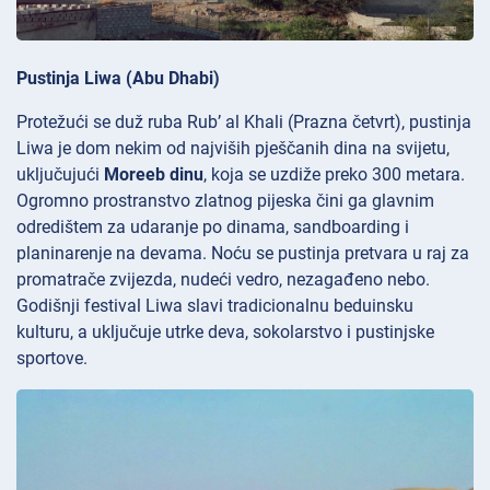
Pustinja Liwa (Abu Dhabi)
Protežući se duž ruba Rub’ al Khali (Prazna četvrt), pustinja
Liwa je dom nekim od najviših pješčanih dina na svijetu,
uključujući
Moreeb dinu
, koja se uzdiže preko 300 metara.
Ogromno prostranstvo zlatnog pijeska čini ga glavnim
odredištem za udaranje po dinama, sandboarding i
planinarenje na devama. Noću se pustinja pretvara u raj za
promatrače zvijezda, nudeći vedro, nezagađeno nebo.
Godišnji festival
Liwa slavi tradicionalnu beduinsku
kulturu, a uključuje utrke deva, sokolarstvo i pustinjske
sportove.