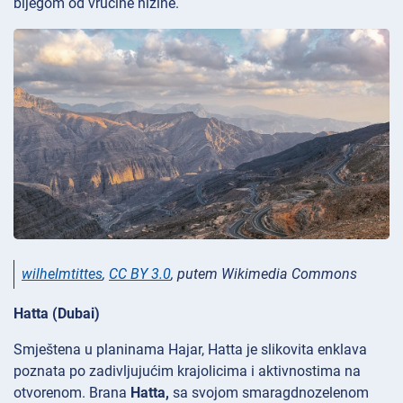
bijegom od vrućine nizine.
wilhelmtittes
,
CC BY 3.0
, putem Wikimedia Commons
Hatta (Dubai)
Smještena u planinama Hajar, Hatta je slikovita enklava
poznata po zadivljujućim krajolicima i aktivnostima na
otvorenom. Brana
Hatta,
sa svojom smaragdnozelenom