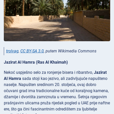
trolvag
,
CC BY-SA 3.0
, putem Wikimedia Commons
Jazirat Al Hamra (Ras Al Khaimah)
Nekoć uspješno selo za ronjenje bisera i ribarstvo,
Jazirat
Al Hamra
sada stoji kao jezivo, ali zadivljujuće napušteno
naselje. Napušten sredinom 20. stoljeća, ovaj dobro
očuvani grad ima tradicionalne kuće od koraljnog kamena,
džamije i dvorišta zamrznuta u vremenu. Šetnja njegovim
prašnjavim ulicama pruža rijedak pogled u UAE prije naftne
ere, što ga čini fascinantnim odredištem za ljubitelje