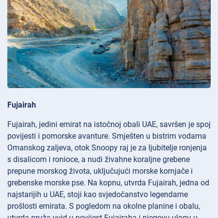
Fujairah
Fujairah, jedini emirat na istočnoj obali UAE, savršen je spoj
povijesti i pomorske avanture. Smješten u bistrim vodama
Omanskog zaljeva, otok Snoopy raj je za ljubitelje ronjenja
s disalicom i ronioce, a nudi živahne koraljne grebene
prepune morskog života, uključujući morske kornjače i
grebenske morske pse. Na kopnu, utvrda Fujairah, jedna od
najstarijih u UAE, stoji kao svjedočanstvo legendarne
prošlosti emirata. S pogledom na okolne planine i obalu,
utvrda pruža uvid u povijest Fujairaha i njegovu ulogu u