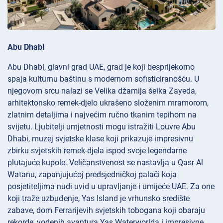
Abu Dhabi
Abu Dhabi, glavni grad UAE, grad je koji besprijekorno
spaja kulturnu baštinu s modernom sofisticiranošću. U
njegovom srcu nalazi se Velika džamija šeika Zayeda,
arhitektonsko remek-djelo ukrašeno složenim mramorom,
zlatnim detaljima i najvećim ručno tkanim tepihom na
svijetu. Ljubitelji umjetnosti mogu istražiti Louvre Abu
Dhabi, muzej svjetske klase koji prikazuje impresivnu
zbirku svjetskih remek-djela ispod svoje legendarne
plutajuće kupole. Veličanstvenost se nastavlja u Qasr Al
Watanu, zapanjujućoj predsjedničkoj palači koja
posjetiteljima nudi uvid u upravljanje i umijeće UAE. Za one
koji traže uzbuđenje, Yas Island je vrhunsko središte
zabave, dom Ferrarijevih svjetskih tobogana koji obaraju
rekorde, vodenih avantura Yas Waterworlda i impresivne