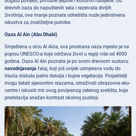
bogatu povijest, prirodne ljepote i kulturno nasljeđe. Od
drevnih oaza do napuštenih sela i rezervata divljih
životinja, ova manje poznata odredišta nude jedinstvena
iskustva za znatiželjne putnike.
Oaza Al Ain (Abu Dhabi)
Smještena u srcu Al Aina, ova prostrana oaza mjesto je na
popisu UNESCO-a koje održava život u regiji više od 4000
godina. Oaza
Al Ain poznata je po svom drevnom sustavu
navodnjavanja
falaj, koji još uvijek usmjerava vodu do
tisuća stabala palmi datulja i bujne vegetacije. Posjetitelji
mogu šetati sjenovitim stazama, istraživati obrazovne eko-
centre i iskusiti mir ovog povijesnog zelenog svetišta, koje
predstavlja snažan kontrast okolnoj pustinji.