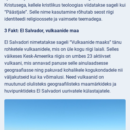
Kristusega, kellele kristlikus teoloogias viidatakse sageli kui
“Päästjale”. Selle nime kasutamine rõhutab seost riigi
identiteedi religioossete ja vaimsete teemadega.
3 Fakt: El Salvador, vulkaanide maa
El Salvadori nimetatakse sageli “Vulkaanide maaks” tänu
rohketele vulkaanidele, mis on üle kogu riigi laiali. Selles
väikeses Kesk-Ameerika riigis on umbes 23 aktiivset
vulkaani, mis annavad panuse selle ainulaadsesse
geograafiasse ning pakuvad kohalikele kogukondadele nii
väljakutseid kui ka võimalusi. Need vulkaanid on
muutunud olulisteks geograafilisteks maamärkideks ja
huvipunktideks El Salvadori uurivatele külastajatele.