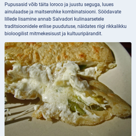
Pupusasid võib täita loroco ja juustu seguga, luues
ainulaadse ja maitserohke kombinatsiooni. Söödavate
lillede lisamine annab Salvadori kulinaarsetele
traditsioonidele erilise puudutuse, näidates riigi rikkalikku
bioloogilist mitmekesisust ja kultuuripärandit.