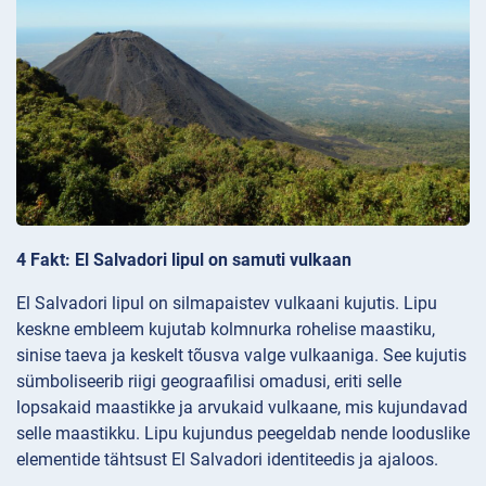
4 Fakt: El Salvadori lipul on samuti vulkaan
El Salvadori lipul on silmapaistev vulkaani kujutis. Lipu
keskne embleem kujutab kolmnurka rohelise maastiku,
sinise taeva ja keskelt tõusva valge vulkaaniga. See kujutis
sümboliseerib riigi geograafilisi omadusi, eriti selle
lopsakaid maastikke ja arvukaid vulkaane, mis kujundavad
selle maastikku. Lipu kujundus peegeldab nende looduslike
elementide tähtsust El Salvadori identiteedis ja ajaloos.