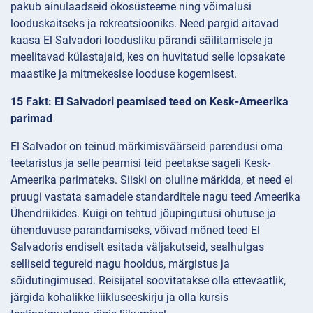
pakub ainulaadseid ökosüsteeme ning võimalusi
looduskaitseks ja rekreatsiooniks. Need pargid aitavad
kaasa El Salvadori loodusliku pärandi säilitamisele ja
meelitavad külastajaid, kes on huvitatud selle lopsakate
maastike ja mitmekesise looduse kogemisest.
15 Fakt: El Salvadori peamised teed on Kesk-Ameerika
parimad
El Salvador on teinud märkimisväärseid parendusi oma
teetaristus ja selle peamisi teid peetakse sageli Kesk-
Ameerika parimateks. Siiski on oluline märkida, et need ei
pruugi vastata samadele standarditele nagu teed Ameerika
Ühendriikides. Kuigi on tehtud jõupingutusi ohutuse ja
ühenduvuse parandamiseks, võivad mõned teed El
Salvadoris endiselt esitada väljakutseid, sealhulgas
selliseid tegureid nagu hooldus, märgistus ja
sõidutingimused. Reisijatel soovitatakse olla ettevaatlik,
järgida kohalikke liikluseeskirju ja olla kursis