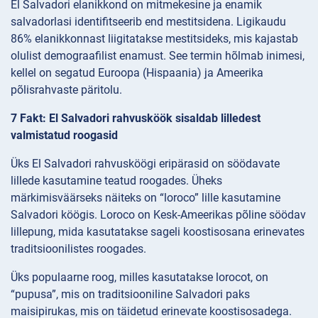
El Salvadori elanikkond on mitmekesine ja enamik
salvadorlasi identifitseerib end mestitsidena. Ligikaudu
86% elanikkonnast liigitatakse mestitsideks, mis kajastab
olulist demograafilist enamust. See termin hõlmab inimesi,
kellel on segatud Euroopa (Hispaania) ja Ameerika
põlisrahvaste päritolu.
7 Fakt: El Salvadori rahvusköök sisaldab lilledest
valmistatud roogasid
Üks El Salvadori rahvusköögi eripärasid on söödavate
lillede kasutamine teatud roogades. Üheks
märkimisväärseks näiteks on “loroco” lille kasutamine
Salvadori köögis. Loroco on Kesk-Ameerikas põline söödav
lillepung, mida kasutatakse sageli koostisosana erinevates
traditsioonilistes roogades.
Üks populaarne roog, milles kasutatakse lorocot, on
“pupusa”, mis on traditsiooniline Salvadori paks
maisipirukas, mis on täidetud erinevate koostisosadega.