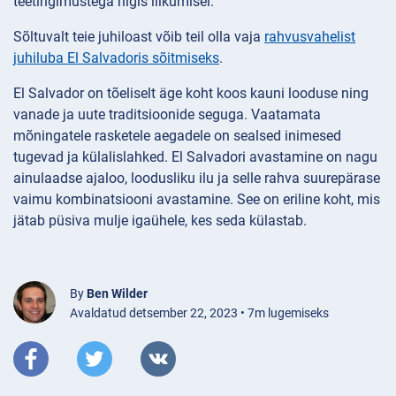
teetingimustega riigis liikumisel.
Sõltuvalt teie juhiloast võib teil olla vaja
rahvusvahelist
juhiluba El Salvadoris sõitmiseks
.
El Salvador on tõeliselt äge koht koos kauni looduse ning
vanade ja uute traditsioonide seguga. Vaatamata
mõningatele rasketele aegadele on sealsed inimesed
tugevad ja külalislahked. El Salvadori avastamine on nagu
ainulaadse ajaloo, loodusliku ilu ja selle rahva suurepärase
vaimu kombinatsiooni avastamine. See on eriline koht, mis
jätab püsiva mulje igaühele, kes seda külastab.
By
Ben Wilder
Avaldatud detsember 22, 2023 • 7m lugemiseks