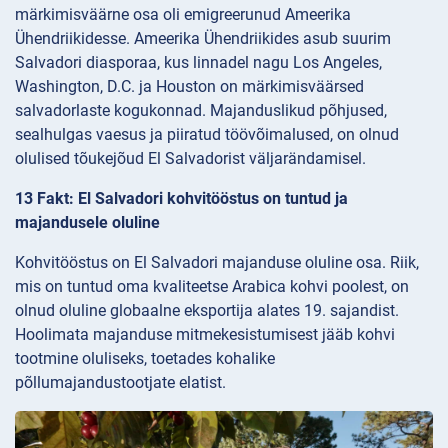
märkimisväärne osa oli emigreerunud Ameerika
Ühendriikidesse. Ameerika Ühendriikides asub suurim
Salvadori diasporaa, kus linnadel nagu Los Angeles,
Washington, D.C. ja Houston on märkimisväärsed
salvadorlaste kogukonnad. Majanduslikud põhjused,
sealhulgas vaesus ja piiratud töövõimalused, on olnud
olulised tõukejõud El Salvadorist väljarändamisel.
13 Fakt: El Salvadori kohvitööstus on tuntud ja
majandusele oluline
Kohvitööstus on El Salvadori majanduse oluline osa. Riik,
mis on tuntud oma kvaliteetse Arabica kohvi poolest, on
olnud oluline globaalne eksportija alates 19. sajandist.
Hoolimata majanduse mitmekesistumisest jääb kohvi
tootmine oluliseks, toetades kohalike
põllumajandustootjate elatist.