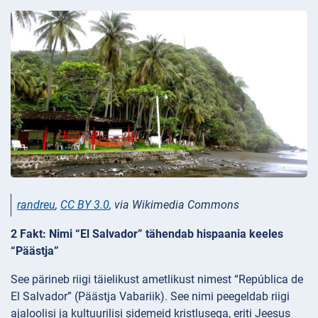
randreu
,
CC BY 3.0
, via Wikimedia Commons
2 Fakt: Nimi “El Salvador” tähendab hispaania keeles
“Päästja”
See pärineb riigi täielikust ametlikust nimest “República de
El Salvador” (Päästja Vabariik). See nimi peegeldab riigi
ajaloolisi ja kultuurilisi sidemeid kristlusega, eriti Jeesus