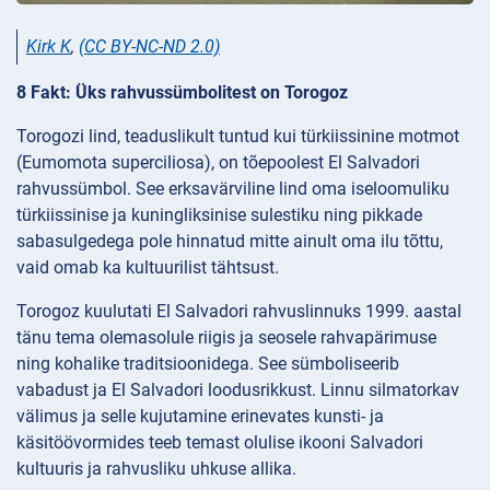
Kirk K
,
(CC BY-NC-ND 2.0)
8 Fakt: Üks rahvussümbolitest on Torogoz
Torogozi lind, teaduslikult tuntud kui türkiissinine motmot
(Eumomota superciliosa), on tõepoolest El Salvadori
rahvussümbol. See erksavärviline lind oma iseloomuliku
türkiissinise ja kuningliksinise sulestiku ning pikkade
sabasulgedega pole hinnatud mitte ainult oma ilu tõttu,
vaid omab ka kultuurilist tähtsust.
Torogoz kuulutati El Salvadori rahvuslinnuks 1999. aastal
tänu tema olemasolule riigis ja seosele rahvapärimuse
ning kohalike traditsioonidega. See sümboliseerib
vabadust ja El Salvadori loodusrikkust. Linnu silmatorkav
välimus ja selle kujutamine erinevates kunsti- ja
käsitöövormides teeb temast olulise ikooni Salvadori
kultuuris ja rahvusliku uhkuse allika.