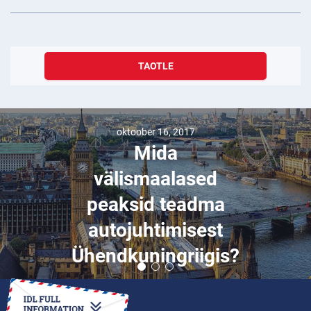
TAOTLE
oktoober 16, 2017
Mida
välismaalased
peaksid teadma
autojuhtimisest
Ühendkuningriigis?
KUIDAS SEDA TEHA