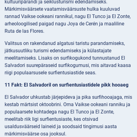
kultuuripärandi ja seiklusturismi edendamiseks.
Märkimisväärsete vaatamisväärsuste hulka kuuluvad
rannad Vaikse ookeani rannikul, nagu El Tunco ja El Zonte,
arheoloogilised paigad nagu Joya de Cerén ja maaliline
Ruta de las Flores.
Valitsus on rakendanud algatusi taristu parandamiseks,
jätkusuutliku turismi edendamiseks ja külastajate
meelitamiseks. Lisaks on surfikogukond tunnustanud El
Salvadori suurepäraseid surfikogumusi, mis aitavad kaasa
riigi populaarsusele surfientusiastide seas.
11 Fakt: El Salvadoril on surfientusiastidele pikk hooaeg
El Salvador uhkustab järjepideva ja pika surfihooajaga, mis
kestab märtsist oktoobrini. Oma Vaikse ookeani ranniku ja
populaarsete kohtadega nagu El Tunco ja El Zonte,
meelitab riik ligi surfientusiaste, kes otsivad
usaldusväärseid laineid ja soodsaid tingimusi aasta
märkimisväärse osa jooksul.