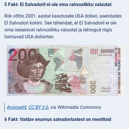
5 Fakt: El Salvadoril ei ole oma rahvuslikku valuutat
Riik võttis 2001. aastal kasutusele USA dollari, asendades
El Salvadori kolóni. See tähendab, et El Salvadoril ei ole
oma iseseisvat rahvuslikku valuutat ja tehingud riigis
toimuvad USA dollarites.
Anonpetit
,
CC BY 3.0
, via Wikimedia Commons
6 Fakt: Valdav enamus salvadorlastest on mestitsid