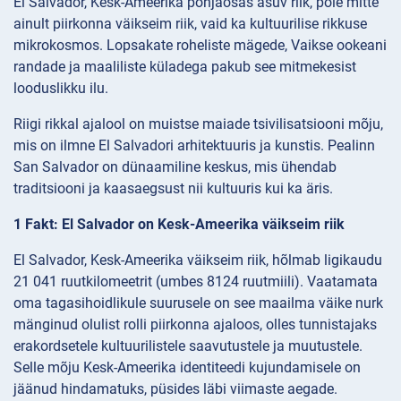
El Salvador, Kesk-Ameerika põhjaosas asuv riik, pole mitte
ainult piirkonna väikseim riik, vaid ka kultuurilise rikkuse
mikrokosmos. Lopsakate roheliste mägede, Vaikse ookeani
randade ja maaliliste küladega pakub see mitmekesist
looduslikku ilu.
Riigi rikkal ajalool on muistse maiade tsivilisatsiooni mõju,
mis on ilmne El Salvadori arhitektuuris ja kunstis. Pealinn
San Salvador on dünaamiline keskus, mis ühendab
traditsiooni ja kaasaegsust nii kultuuris kui ka äris.
1 Fakt: El Salvador on Kesk-Ameerika väikseim riik
El Salvador, Kesk-Ameerika väikseim riik, hõlmab ligikaudu
21 041 ruutkilomeetrit (umbes 8124 ruutmiili). Vaatamata
oma tagasihoidlikule suurusele on see maailma väike nurk
mänginud olulist rolli piirkonna ajaloos, olles tunnistajaks
erakordsetele kultuurilistele saavutustele ja muutustele.
Selle mõju Kesk-Ameerika identiteedi kujundamisele on
jäänud hindamatuks, püsides läbi viimaste aegade.