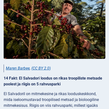
Maren Barbee
,
(CC BY 2.0)
14 Fakt: El Salvadori loodus on rikas troopiliste metsade
poolest ja riigis on 5 rahvusparki
El Salvadoril on mitmekesine ja rikas looduskeskkond,
mida iseloomustavad troopilised metsad ja bioloogiline
mitmekesisus. Riigis on viis rahvusparki, millest igaüks