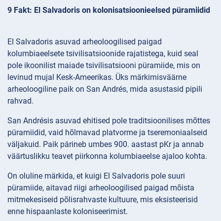
9 Fakt: El Salvadoris on kolonisatsioonieelsed püramiidid
El Salvadoris asuvad arheoloogilised paigad
kolumbiaeelsete tsivilisatsioonide rajatistega, kuid seal
pole ikoonilist maiade tsivilisatsiooni püramiide, mis on
levinud mujal Kesk-Ameerikas. Üks märkimisväärne
arheoloogiline paik on San Andrés, mida asustasid pipili
rahvad.
San Andrésis asuvad ehitised pole traditsioonilises mõttes
püramiidid, vaid hõlmavad platvorme ja tseremoniaalseid
väljakuid. Paik pärineb umbes 900. aastast pKr ja annab
väärtuslikku teavet piirkonna kolumbiaeelse ajaloo kohta.
On oluline märkida, et kuigi El Salvadoris pole suuri
püramiide, aitavad riigi arheoloogilised paigad mõista
mitmekesiseid põlisrahvaste kultuure, mis eksisteerisid
enne hispaanlaste koloniseerimist.