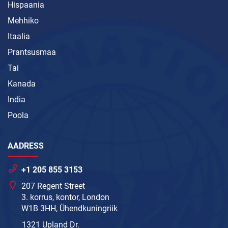
Hispaania
Mehhiko
Itaalia
Prantsusmaa
Tai
Kanada
India
Poola
AADRESS
+1 205 855 3153
207 Regent Street
3. korrus, kontor, London
W1B 3HH, Ühendkuningriik
1321 Upland Dr.