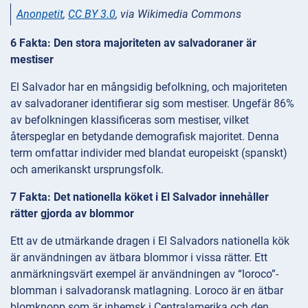
Anonpetit
,
CC BY 3.0
, via Wikimedia Commons
6 Fakta: Den stora majoriteten av salvadoraner är
mestiser
El Salvador har en mångsidig befolkning, och majoriteten
av salvadoraner identifierar sig som mestiser. Ungefär 86%
av befolkningen klassificeras som mestiser, vilket
återspeglar en betydande demografisk majoritet. Denna
term omfattar individer med blandat europeiskt (spanskt)
och amerikanskt ursprungsfolk.
7 Fakta: Det nationella köket i El Salvador innehåller
rätter gjorda av blommor
Ett av de utmärkande dragen i El Salvadors nationella kök
är användningen av ätbara blommor i vissa rätter. Ett
anmärkningsvärt exempel är användningen av “loroco”-
blomman i salvadoransk matlagning. Loroco är en ätbar
blomknopp som är inhemsk i Centralamerika och den