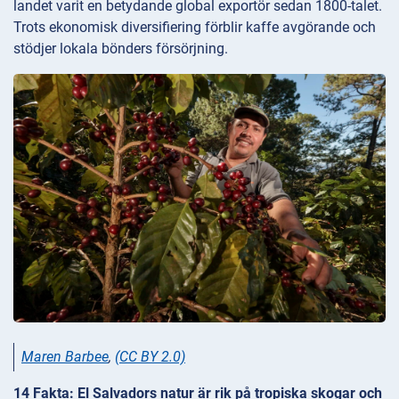
landet varit en betydande global exportör sedan 1800-talet.
Trots ekonomisk diversifiering förblir kaffe avgörande och
stödjer lokala bönders försörjning.
Maren Barbee
,
(CC BY 2.0)
14 Fakta: El Salvadors natur är rik på tropiska skogar och