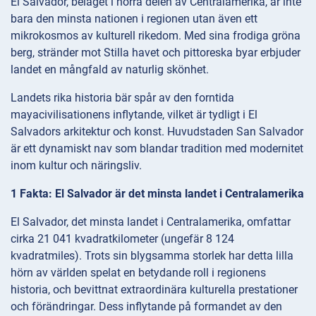
El Salvador, beläget i norra delen av Centralamerika, är inte
bara den minsta nationen i regionen utan även ett
mikrokosmos av kulturell rikedom. Med sina frodiga gröna
berg, stränder mot Stilla havet och pittoreska byar erbjuder
landet en mångfald av naturlig skönhet.
Landets rika historia bär spår av den forntida
mayacivilisationens inflytande, vilket är tydligt i El
Salvadors arkitektur och konst. Huvudstaden San Salvador
är ett dynamiskt nav som blandar tradition med modernitet
inom kultur och näringsliv.
1 Fakta: El Salvador är det minsta landet i Centralamerika
El Salvador, det minsta landet i Centralamerika, omfattar
cirka 21 041 kvadratkilometer (ungefär 8 124
kvadratmiles). Trots sin blygsamma storlek har detta lilla
hörn av världen spelat en betydande roll i regionens
historia, och bevittnat extraordinära kulturella prestationer
och förändringar. Dess inflytande på formandet av den