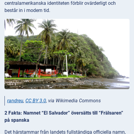
centralamerikanska identiteten förblir ovärderligt och
består in i modern tid.
randreu
,
CC BY 3.0
, via Wikimedia Commons
2 Fakta: Namnet “El Salvador” översätts till “Frälsaren”
på spanska
Det härstammar från landets fullständiga officiella namn,