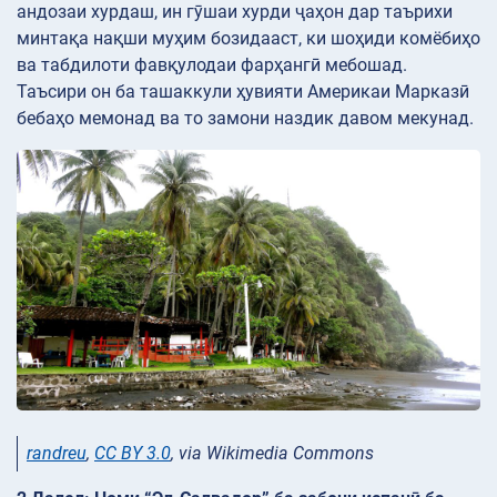
андозаи хурдаш, ин гӯшаи хурди ҷаҳон дар таърихи
минтақа нақши муҳим бозидааст, ки шоҳиди комёбиҳо
ва табдилоти фавқулодаи фарҳангӣ мебошад.
Таъсири он ба ташаккули ҳувияти Америкаи Марказӣ
бебаҳо мемонад ва то замони наздик давом мекунад.
randreu
,
CC BY 3.0
, via Wikimedia Commons