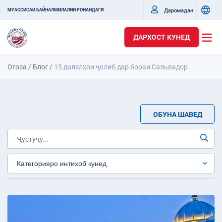
Даромадан
МУАССИСАИ БАЙНАЛМИЛАЛИИ РОНАНДАГӢ
ДАРХОСТ КУНЕД
Оғоза
/
Блог
/
15 далелҳои ҷолиб дар бораи Сальвадор
ОБУНА ШАВЕД