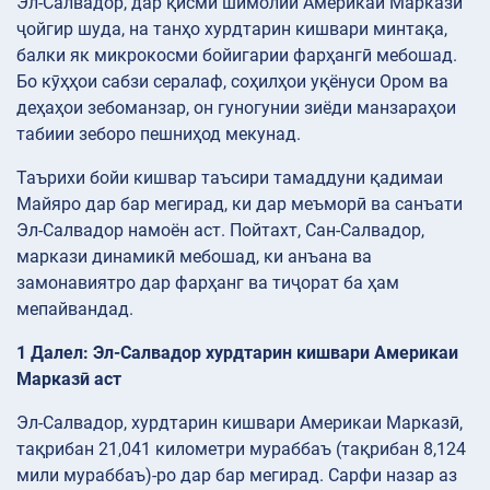
Эл-Салвадор, дар қисми шимолии Америкаи Марказӣ
ҷойгир шуда, на танҳо хурдтарин кишвари минтақа,
балки як микрокосми бойигарии фарҳангӣ мебошад.
Бо кӯҳҳои сабзи сералаф, соҳилҳои уқёнуси Ором ва
деҳаҳои зебоманзар, он гуногунии зиёди манзараҳои
табиии зеборо пешниҳод мекунад.
Таърихи бойи кишвар таъсири тамаддуни қадимаи
Майяро дар бар мегирад, ки дар меъморӣ ва санъати
Эл-Салвадор намоён аст. Пойтахт, Сан-Салвадор,
маркази динамикӣ мебошад, ки анъана ва
замонавиятро дар фарҳанг ва тиҷорат ба ҳам
мепайвандад.
1 Далел: Эл-Салвадор хурдтарин кишвари Америкаи
Марказӣ аст
Эл-Салвадор, хурдтарин кишвари Америкаи Марказӣ,
тақрибан 21,041 километри мураббаъ (тақрибан 8,124
мили мураббаъ)-ро дар бар мегирад. Сарфи назар аз