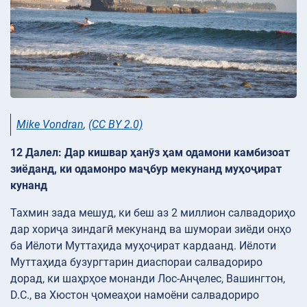
Mike Vondran
,
(CC BY 2.0)
12 Далел: Дар кишвар ҳанӯз ҳам одамони камбизоат
зиёданд, ки одамонро маҷбур мекунанд муҳоҷират
кунанд
Тахмин зада мешуд, ки беш аз 2 миллион салвадориҳо
дар хориҷа зиндагӣ мекунанд ва шумораи зиёди онҳо
ба Иёлоти Муттаҳида муҳоҷират кардаанд. Иёлоти
Муттаҳида бузургтарин диаспораи салвадориро
дорад, ки шаҳрҳое монанди Лос-Анҷелес, Вашингтон,
D.C., ва Хюстон ҷомеаҳои намоёни салвадориро