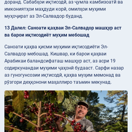
доранд. Сабабҳои иқтисодӣ, аз ҷумла камбизоатӣ ва
имкониятҳои маҳдуди корӣ, омилҳои муҳими
муҳоҷират аз Эл-Салвадор буданд.
13 Далел: Саноати қаҳваи Эл-Салвадор машҳур аст
ва барои иқтисодиёт муҳим мебошад
Саноати қаҳва қисми муҳими иқтисодиёти Эл-
Салвадор мебошад. Кишвар, ки барои қаҳваи
Арабикаи баландсифаташ машҳур аст, аз асри 19
содиркунандаи муҳими ҷаҳонӣ будааст. Сарфи назар
аз гуногунсозии иқтисодӣ, қаҳва муҳим мемонад ва
рӯзгори деҳқонони маҳаллиро таъмин мекунад.