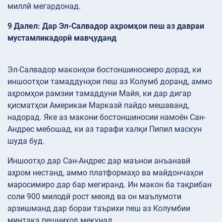
миллӣ мегардонад.
9 Далел: Дар Эл-Салвадор аҳромҳои пеш аз давраи
мустамликадорӣ мавҷуданд
Эл-Салвадор маконҳои бостоншиносиеро дорад, ки
иншоотҳои тамаддунҳои пеш аз Колумб доранд, аммо
аҳромҳои рамзии тамаддуни Майя, ки дар дигар
қисматҳои Америкаи Марказӣ пайдо мешаванд,
надорад. Яке аз макони бостоншиносии намоён Сан-
Андрес мебошад, ки аз тарафи халқи Пипил маскун
шуда буд.
Иншоотҳо дар Сан-Андрес дар маънои анъанавӣ
аҳром нестанд, аммо платформаҳо ва майдончаҳои
маросимиро дар бар мегиранд. Ин макон ба тақрибан
соли 900 милодӣ рост меояд ва он маълумоти
арзишманд дар бораи таърихи пеш аз Колумбии
минтақа пешниҳод мекунад.