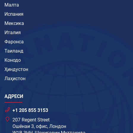
Малта
Испания
Мексика
Италия
Фаронса
Таиланд
Конодо
Ҳиндустон
Лаҳистон
АДРЕСИ
+1 205 855 3153
207 Regent Street
Ошёнаи 3, офис, Лондон
W1B 3HH, Шоҳигарии Муттаҳида