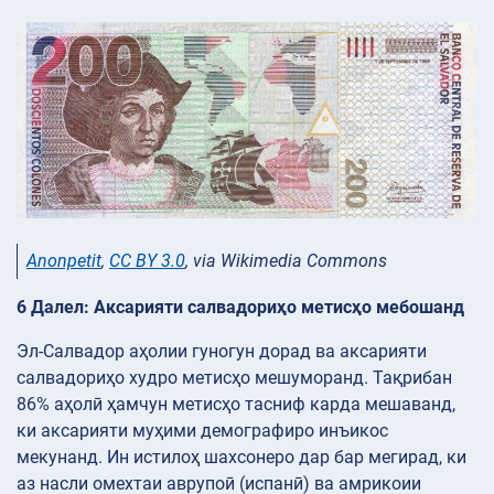
Anonpetit
,
CC BY 3.0
, via Wikimedia Commons
6 Далел: Аксарияти салвадориҳо метисҳо мебошанд
Эл-Салвадор аҳолии гуногун дорад ва аксарияти
салвадориҳо худро метисҳо мешуморанд. Тақрибан
86% аҳолӣ ҳамчун метисҳо тасниф карда мешаванд,
ки аксарияти муҳими демографиро инъикос
мекунанд. Ин истилоҳ шахсонеро дар бар мегирад, ки
аз насли омехтаи аврупоӣ (испанӣ) ва амрикоии