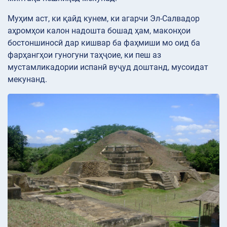
Муҳим аст, ки қайд кунем, ки агарчи Эл-Салвадор
аҳромҳои калон надошта бошад ҳам, маконҳои
бостоншиносӣ дар кишвар ба фаҳмиши мо оид ба
фарҳангҳои гуногуни таҳҷоие, ки пеш аз
мустамликадории испанӣ вуҷуд доштанд, мусоидат
мекунанд.