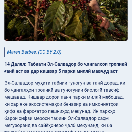
Maren Barbee
,
(CC BY 2.0)
14 Далел: Табиати Эл-Салвадор бо ҷангалҳои тропикӣ
ғанӣ аст ва дар кишвар 5 парки миллӣ мавҷуд аст
Эл-Салвадор муҳити табиии гуногун ва ғанӣ дорад, ки
бо ҷангалҳои тропикӣ ва гуногунии биологӣ тавсиф
мешавад. Кишвар дорои панҷ парки миллӣ мебошад,
ки ҳар яке экосистемаҳои беназир ва имкониятҳои
ҳифз ва фароғатро пешниҳод мекунад. Ин паркҳо
барои ҳифзи мероси табиии Эл-Салвадор саҳм
мегузоранд ва сайёҳонеро ҷалб мекунанд, ки ба