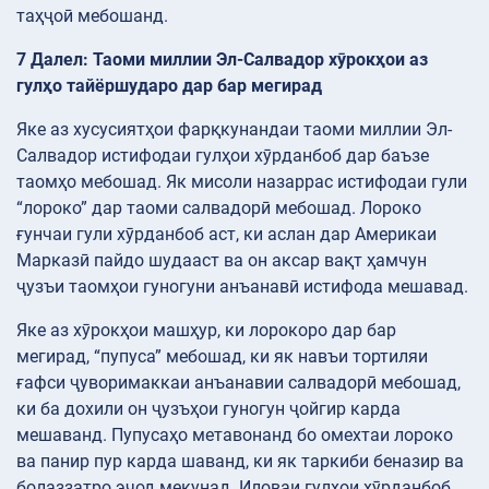
таҳҷоӣ мебошанд.
7 Далел: Таоми миллии Эл-Салвадор хӯрокҳои аз
гулҳо тайёршударо дар бар мегирад
Яке аз хусусиятҳои фарқкунандаи таоми миллии Эл-
Салвадор истифодаи гулҳои хӯрданбоб дар баъзе
таомҳо мебошад. Як мисоли назаррас истифодаи гули
“лороко” дар таоми салвадорӣ мебошад. Лороко
ғунчаи гули хӯрданбоб аст, ки аслан дар Америкаи
Марказӣ пайдо шудааст ва он аксар вақт ҳамчун
ҷузъи таомҳои гуногуни анъанавӣ истифода мешавад.
Яке аз хӯрокҳои машҳур, ки лорокоро дар бар
мегирад, “пупуса” мебошад, ки як навъи тортиляи
ғафси ҷуворимаккаи анъанавии салвадорӣ мебошад,
ки ба дохили он ҷузъҳои гуногун ҷойгир карда
мешаванд. Пупусаҳо метавонанд бо омехтаи лороко
ва панир пур карда шаванд, ки як таркиби беназир ва
болаззатро эҷод мекунад. Иловаи гулҳои хӯрданбоб