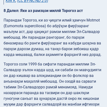
Kirk K
,
(CC BY-NC-ND 2.0)
8 Далел: Яке аз рамзҳои миллӣ Торогоз аст
Парандаи Торогоз, ки аз ҷиҳати илмӣ ҳамчун Motmot
(Eumomota superciliosa) бо абрӯҳои фирӯзаранг
маълум аст, дар ҳақиқат рамзи миллии Эл-Салвадор
мебошад. Ин парандаи рангоранг, бо парҳои
беназираш бо ранги фирӯзаранг ва кабуди шоҳона ва
парҳои дарози думаш, на танҳо барои зебоиаш қадр
карда мешавад, балки аҳамияти фарҳангӣ низ дорад.
Торогоз соли 1999 ба сифати парандаи миллии Эл-
Салвадор эълон карда шуд, ки сабаби он мавҷудияти
он дар кишвар ва алоқамандии он бо фолклор ва
анъанаҳои маҳаллӣ мебошад. Он озодӣ ва сарвати
табиии Эл-Салвадорро рамзӣ менамояд. Намуди
назарраси паранда ва тасвири он дар шаклҳои
гуногуни санъат ва ҳунарҳои дастӣ онро як нишонаи
муҳим дар фарҳанги салвадорӣ ва манбаи ифтихори