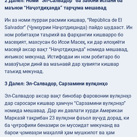
2 Далел: Номи “Эл-Салвадор” ба забони испанӣ ба
маънои “Наҷотдиҳанда” тарҷума мешавад
Ин аз номи пурраи расмии кишвар, “República de El
Salvador” (Ҷумҳурии Наҷотдиҳанда) пайдо шудааст. Ин
ном робитаҳои таърихӣ ва фарҳангии кишварро бо
масеҳият, махсусан бо Исои Масеҳ, ки дар илоҳиёти
масеҳӣ аксар вақт “Наҷотдиҳанда” номида мешавад,
инъикос мекунад. Истифодаи ин ном робитаро бо
мавзӯъҳои динӣ ва маънавӣ дар ҳувияти кишвар
таъкид мекунад.
3 Далел: Эл-Салвадор, Сарзамини вулқонҳо
Эл-Салвадор аксар вақт бинобар фаровонии вулқонҳо
дар саросари кишвар ҳамчун “Сарзамини вулқонҳо”
номида мешавад. Дар ин давлати хурди Америкаи
Марказӣ тақрибан 23 вулқони фаъол вуҷуд дорад, ки
ба ҷуғрофияи беназири он мусоидат мекунанд ва
барои ҷомеаҳои маҳаллӣ ҳам мушкилот ва ҳам