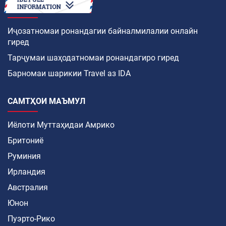
ЧӢ ТАВР
Иҷозатномаи ронандагии байналмилалии онлайн
гиред
Тарҷумаи шаҳодатномаи ронандагиро гиред
Барномаи шарикии Travel аз IDA
САМТҲОИ МАЪМУЛ
Иёлоти Муттаҳидаи Амрико
Бритониё
Руминия
Ирландия
Австралия
Юнон
Пуэрто-Рико