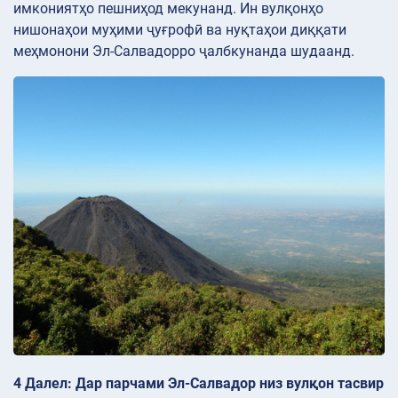
имкониятҳо пешниҳод мекунанд. Ин вулқонҳо
нишонаҳои муҳими ҷуғрофӣ ва нуқтаҳои диққати
меҳмонони Эл-Салвадорро ҷалбкунанда шудаанд.
4 Далел: Дар парчами Эл-Салвадор низ вулқон тасвир