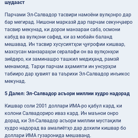
шудааст
Парчами Эл-Салвадор тасвири намоёни вулқонро дар
бар мегирад. Нишони марказӣ дар парчам секунҷаеро
тасвир мекунад, ки дорои манзараи сабз, осмони
кабуд ва вулқони сафед, ки аз мобайн баланд
мешавад. Ин тасвир хусусиятҳои ҷуғрофии кишвар,
махсусан манзараҳои сералафи он ва вулқонҳои
зиёдеро, ки заминашро ташкил медиҳанд, рамзӣ
менамояд. Тарҳи парчам аҳамияти ин унсурҳои
табииро дар ҳувият ва таърихи Эл-Салвадор инъикос
мекунад.
5 Далел: Эл-Салвадор асъори миллии худро надорад
Кишвар соли 2001 доллари ИМА-ро қабул кард, ки
колони Салвадориро иваз кард. Ин маънои онро
дорад, ки Эл-Салвадор асъори миллии мустақили
худро надорад ва амалиётҳо дар дохили кишвар бо
доллари ИМА гузаронида мешаванд.