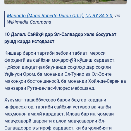
Mariordo (Mario Roberto Durán Ortiz)
,
CC BY-SA 3.0
, via
Wikimedia Commons
10 Далел: Сайёҳӣ дар Эл-Салвадор хеле босуръат
рушд карда истодааст
Кишвар барои тарғиби зебоии табиат, мероси
фарҳангӣ ва сайёҳии моҷароҷӯӣ кӯшиш кардааст.
Ҷойҳои диққатҷалбкунанда соҳилҳо дар соҳили
Уқёнуси Ором, ба монанди Эл-Тунко ва Эл-Зонте,
маконҳои бостоншиносӣ, ба монанди Хойя-де-Серен ва
манзараи Рута-де-лас-Флорес мебошанд.
Ҳукумат ташаббусҳоро барои беҳтар кардани
инфрасохтор, тарғиби сайёҳии устувор ва ҷалби
меҳмонон амалӣ кардааст. Илова бар ин, ҷомеаи
мавҷсаворӣ шароити аълои мавҷсавории Эл-
Салвадорро эътироф кардааст, ки ба ҷолибияти