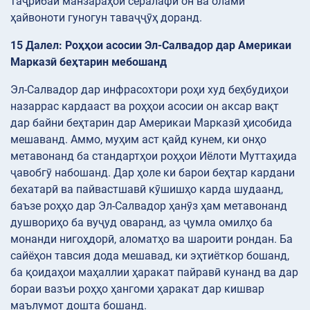
таҷрибаи манзараҳои сералафи он ва олами
ҳайвоноти гуногун таваҷҷӯҳ доранд.
15 Далел: Роҳҳои асосии Эл-Салвадор дар Америкаи
Марказӣ беҳтарин мебошанд
Эл-Салвадор дар инфрасохтори роҳи худ беҳбудиҳои
назаррас кардааст ва роҳҳои асосии он аксар вақт
дар байни беҳтарин дар Америкаи Марказӣ ҳисобида
мешаванд. Аммо, муҳим аст қайд кунем, ки онҳо
метавонанд ба стандартҳои роҳҳои Иёлоти Муттаҳида
ҷавобгӯ набошанд. Дар ҳоле ки барои беҳтар кардани
бехатарӣ ва пайвастшавӣ кӯшишҳо карда шудаанд,
баъзе роҳҳо дар Эл-Салвадор ҳанӯз ҳам метавонанд
душвориҳо ба вуҷуд оваранд, аз ҷумла омилҳо ба
монанди нигоҳдорӣ, аломатҳо ва шароити рондан. Ба
сайёҳон тавсия дода мешавад, ки эҳтиёткор бошанд,
ба қоидаҳои маҳаллии ҳаракат пайравӣ кунанд ва дар
бораи вазъи роҳҳо ҳангоми ҳаракат дар кишвар
маълумот дошта бошанд.