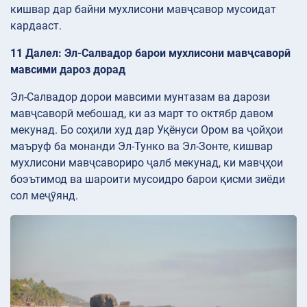
кишвар дар байни мухлисони мавҷсавор мусоидат
кардааст.
11 Далел: Эл-Салвадор барои мухлисони мавҷсаворӣ
мавсими дароз дорад
Эл-Салвадор дорои мавсими мунтазам ва дарози
мавҷсаворӣ мебошад, ки аз март то октябр давом
мекунад. Бо соҳили худ дар Уқёнуси Ором ва ҷойҳои
маъруф ба монанди Эл-Тунко ва Эл-Зонте, кишвар
мухлисони мавҷсавориро ҷалб мекунад, ки мавҷҳои
боэътимод ва шароити мусоидро барои қисми зиёди
сол меҷӯянд.