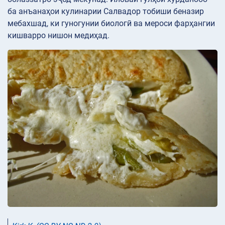
ба анъанаҳои кулинарии Салвадор тобиши беназир
мебахшад, ки гуногунии биологӣ ва мероси фарҳангии
кишварро нишон медиҳад.