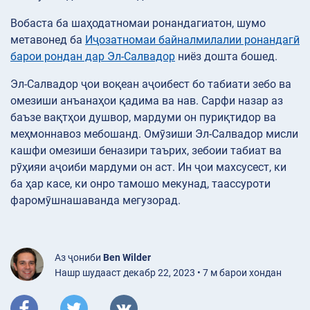
Вобаста ба шаҳодатномаи ронандагиатон, шумо
метавонед ба
Иҷозатномаи байналмилалии ронандагӣ
барои рондан дар Эл-Салвадор
ниёз дошта бошед.
Эл-Салвадор ҷои воқеан аҷоибест бо табиати зебо ва
омезиши анъанаҳои қадима ва нав. Сарфи назар аз
баъзе вақтҳои душвор, мардуми он пуриқтидор ва
меҳмоннавоз мебошанд. Омӯзиши Эл-Салвадор мисли
кашфи омезиши беназири таърих, зебоии табиат ва
рӯҳияи аҷоиби мардуми он аст. Ин ҷои махсусест, ки
ба ҳар касе, ки онро тамошо мекунад, таассуроти
фаромӯшнашаванда мегузорад.
Аз ҷониби
Ben Wilder
Нашр шудааст декабр 22, 2023 • 7 м барои хондан