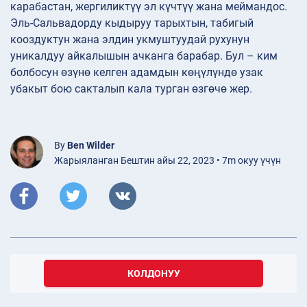
карабастан, жергиликтүү эл күчтүү жана меймандос.
Эль-Сальвадорду кыдыруу тарыхтын, табигый
кооздуктун жана элдин укмуштуудай рухунун
уникалдуу айкалышын ачканга барабар. Бул – ким
болбосун өзүнө келген адамдын көңүлүндө узак
убакыт бою сакталып кала турган өзгөчө жер.
By
Ben Wilder
Жарыяланган Бештин айы 22, 2023 • 7m окуу үчүн
КОЛДОНУУ