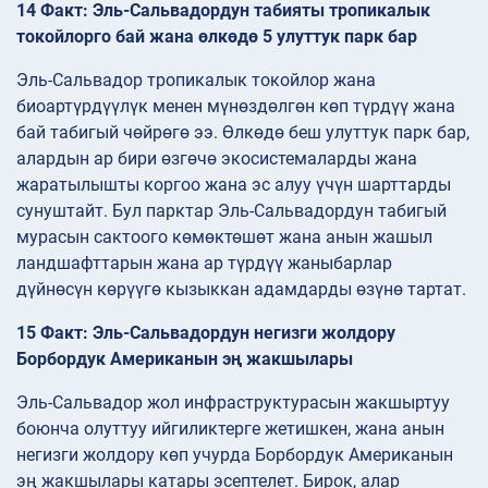
14 Факт: Эль-Сальвадордун табияты тропикалык
токойлорго бай жана өлкөдө 5 улуттук парк бар
Эль-Сальвадор тропикалык токойлор жана
биоартүрдүүлүк менен мүнөздөлгөн көп түрдүү жана
бай табигый чөйрөгө ээ. Өлкөдө беш улуттук парк бар,
алардын ар бири өзгөчө экосистемаларды жана
жаратылышты коргоо жана эс алуу үчүн шарттарды
сунуштайт. Бул парктар Эль-Сальвадордун табигый
мурасын сактоого көмөктөшөт жана анын жашыл
ландшафттарын жана ар түрдүү жаныбарлар
дүйнөсүн көрүүгө кызыккан адамдарды өзүнө тартат.
15 Факт: Эль-Сальвадордун негизги жолдору
Борбордук Американын эң жакшылары
Эль-Сальвадор жол инфраструктурасын жакшыртуу
боюнча олуттуу ийгиликтерге жетишкен, жана анын
негизги жолдору көп учурда Борбордук Американын
эң жакшылары катары эсептелет. Бирок, алар