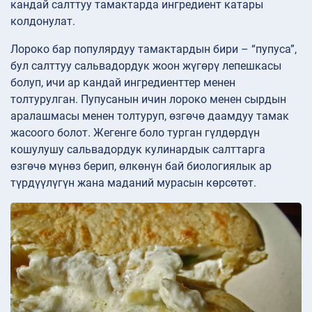
кандай салттуу тамактарда ингредиент катары
колдонулат.
Лороко бар популярдуу тамактардын бири – “пупуса”,
бул салттуу сальвадордук жоон жүгөрү лепешкасы
болуп, ичи ар кандай ингредиенттер менен
толтурулган. Пупусанын ичин лороко менен сырдын
аралашмасы менен толтуруп, өзгөчө даамдуу тамак
жасоого болот. Жегенге боло турган гүлдөрдүн
кошулушу сальвадордук кулинардык салттарга
өзгөчө мүнөз берип, өлкөнүн бай биологиялык ар
түрдүүлүгүн жана маданий мурасын көрсөтөт.