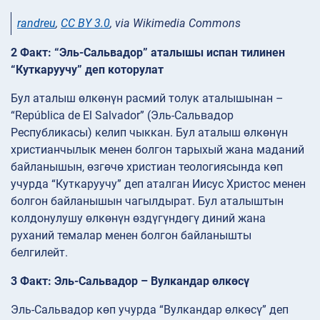
randreu
,
CC BY 3.0
, via Wikimedia Commons
2 Факт: “Эль-Сальвадор” аталышы испан тилинен
“Куткаруучу” деп которулат
Бул аталыш өлкөнүн расмий толук аталышынан –
“República de El Salvador” (Эль-Сальвадор
Республикасы) келип чыккан. Бул аталыш өлкөнүн
христианчылык менен болгон тарыхый жана маданий
байланышын, өзгөчө христиан теологиясында көп
учурда “Куткаруучу” деп аталган Иисус Христос менен
болгон байланышын чагылдырат. Бул аталыштын
колдонулушу өлкөнүн өздүгүндөгү диний жана
руханий темалар менен болгон байланышты
белгилейт.
3 Факт: Эль-Сальвадор – Вулкандар өлкөсү
Эль-Сальвадор көп учурда “Вулкандар өлкөсү” деп