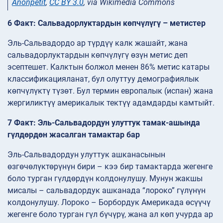
Anonpetit
,
CC BY 3.0
, via Wikimedia Commons
6 Факт: Сальвадорлуктардын көпчүлүгү – метистер
Эль-Сальвадордо ар түрдүү калк жашайт, жана
сальвадорлуктардын көпчүлүгү өзүн метис деп
эсептешет. Калктын болжол менен 86% метис катары
классификацияланат, бул олуттуу демографиялык
көпчүлүктү түзөт. Бул термин европалык (испан) жана
жергиликтүү америкалык тектүү адамдарды камтыйт.
7 Факт: Эль-Сальвадордун улуттук тамак-ашында
гүлдөрдөн жасалган тамактар бар
Эль-Сальвадордун улуттук ашканасынын
өзгөчөлүктөрүнүн бири – кээ бир тамактарда жегенге
боло турган гүлдөрдүн колдонулушу. Мунун жакшы
мисалы – сальвадордук ашканада “лороко” гүлүнүн
колдонулушу. Лороко – Борбордук Америкада өсүүчү
жегенге боло турган гүл бүчүрү, жана ал көп учурда ар