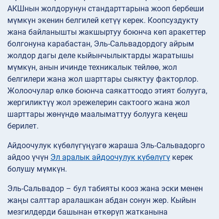
АКШнын жолдорунун стандарттарына жооп бербеши
мүмкүн экенин белгилей кетүү керек. Коопсуздукту
жана байланышты жакшыртуу боюнча көп аракеттер
болгонуна карабастан, Эль-Сальвадордогу айрым
жолдор дагы деле кыйынчылыктарды жаратышы
мүмкүн, анын ичинде техникалык тейлөө, жол
белгилери жана жол шарттары сыяктуу факторлор.
Жолоочулар өлкө боюнча саякаттоодо этият болууга,
жергиликтүү жол эрежелерин сактоого жана жол
шарттары жөнүндө маалыматтуу болууга кеңеш
берилет.
Айдоочулук күбөлүгүңүзгө жараша Эль-Сальвадорго
айдоо үчүн
Эл аралык айдоочулук күбөлүгү
керек
болушу мүмкүн.
Эль-Сальвадор – бул табияты кооз жана эски менен
жаңы салттар аралашкан абдан сонун жер. Кыйын
мезгилдерди башынан өткөрүп жатканына