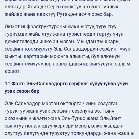
пляждар, Хойя-де-Серен сыяктуу археологиялык
жайлар жана көрктүү Рута-де-лас-Флорес бар.
Өкмөт инфраструктураны жакшыртуу, туруктуу
туризмди жайылтуу жана туристтерди тартуу үчүн
демилгелерди ишке ашырган. Мындан тышкары,
серфинг коомчулугу Эль-Сальвадордун серфинг үчүн
мыкты шарттарын моюнга алышты, бул өлкөнүн
серфинг сүйүүчүлөр арасындагы кызыгуусуна салым
кошот.
11 Факт: Эль-Сальвадорго серфинг сүйүүчүлөр үчүн
узак сезон бар
Эль-Сальвадор мартан октябрга чейин созулган
туруктуу жана узак серфинг сезонуна ээ. Тынч
океанынын жээги жана Эль-Тунко жана Эль-Зонт
сыяктуу популярдуу жерлери менен, өлкө жылдын
олуттуу бөлүгүндө туруктуу толкундарды жана жакшы