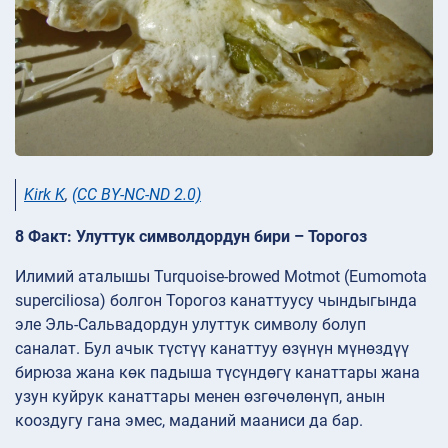
Kirk K
,
(CC BY-NC-ND 2.0)
8 Факт: Улуттук символдордун бири – Торогоз
Илимий аталышы Turquoise-browed Motmot (Eumomota
superciliosa) болгон Торогоз канаттуусу чындыгында
эле Эль-Сальвадордун улуттук символу болуп
саналат. Бул ачык түстүү канаттуу өзүнүн мүнөздүү
бирюза жана көк падыша түсүндөгү канаттары жана
узун куйрук канаттары менен өзгөчөлөнүп, анын
кооздугу гана эмес, маданий мааниси да бар.