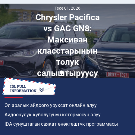
Теке 01, 2026
Chrysler Pacifica
vs GAC GN8:
Максиван
класстарынын
толук
салыштыруусу
КАНТИП
Эл аралык айдоого уруксат онлайн алуу
Айдоочулук күбөлүгүнүн котормосун алуу
IDA сунуштаган саякат өнөктөштүк программасы