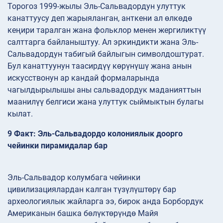
Торогоз 1999-жылы Эль-Сальвадордун улуттук
канаттуусу деп жарыяланган, анткени ал өлкөдө
кеңири таралган жана фольклор менен жергиликтүү
салттарга байланыштуу. Ал эркиндикти жана Эль-
Сальвадордун табигый байлыгын символдоштурат.
Бул канаттуунун таасирдүү көрүнүшү жана анын
искусствонун ар кандай формаларында
чагылдырылышы аны сальвадордук маданияттын
маанилүү белгиси жана улуттук сыймыктын булагы
кылат.
9 Факт: Эль-Сальвадордо колониялык доорго
чейинки пирамидалар бар
Эль-Сальвадор колумбага чейинки
цивилизациялардан калган түзүлүштөрү бар
археологиялык жайларга ээ, бирок анда Борбордук
Американын башка бөлүктөрүндө Майя