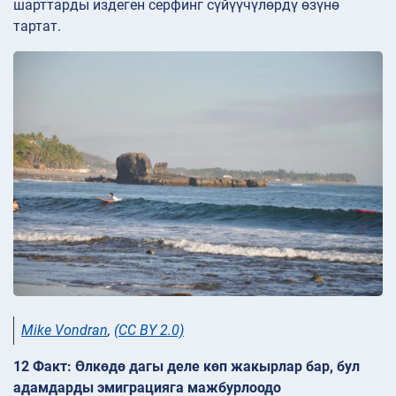
шарттарды издеген серфинг сүйүүчүлөрдү өзүнө
тартат.
Mike Vondran
,
(CC BY 2.0)
12 Факт: Өлкөдө дагы деле көп жакырлар бар, бул
адамдарды эмиграцияга мажбурлоодо