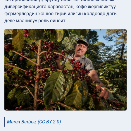
диверсификацияга карабастан, кофе жергиликтүү
фермерлердин жашоо-тиричилигин колдоодо дагы
деле маанилүү роль ойнойт.
Maren Barbee
,
(CC BY 2.0)