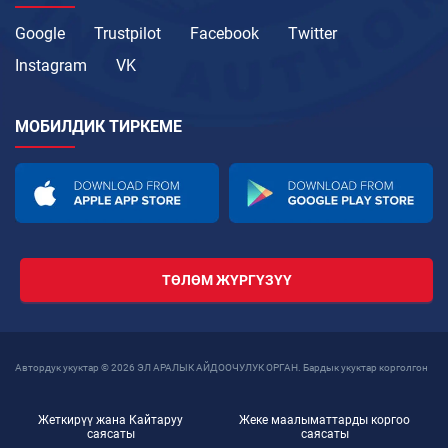
Google
Trustpilot
Facebook
Twitter
Instagram
VK
МОБИЛДИК ТИРКЕМЕ
ТӨЛӨМ ЖҮРГҮЗҮҮ
Автордук укуктар © 2026 ЭЛ АРАЛЫК АЙДООЧУЛУК ОРГАН. Бардык укуктар корголгон
Жеткирүү жана Кайтаруу
Жеке маалыматтарды коргоо
саясаты
саясаты