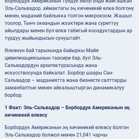
Борбордук Американын түндүк бөлүгүндө жайгашкан
Эль-Сальвадор, аймактагы эң кичинекей өлкө болгону
менен, маданий байлыкка толгон микрокосм. Жашыл
тоолор, Тынч океандын жээктери жана сүрөттүү
айылдары менен бул өлкө табигый кооздуктардын ар
түрдүү жыйындысын сунуштайт.
Өлкөнүн бай тарыхында байыркы Майя
цивилизациясынын таасири бар, бул Эль-
Сальвадордун архитектурасында жана
искусствосунда байкалат. Борбор шаары Сан-
Сальвадор – маданиятта жана бизнесте салттарды
заманбаптык менен айкалыштырган динамикалуу
борбор.
1 Факт: Эль-Сальвадор – Борбордук Американын эң
кичинекей өлкөсү
Борбордук Американын эң кичинекей өлкөсү болгон
Эль-Сальвадор болжол менен 21,041 чарчы