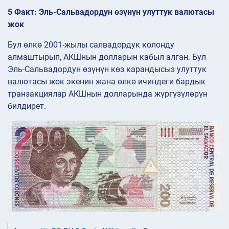
5 Факт: Эль-Сальвадордун өзүнүн улуттук валютасы
жок
Бул өлкө 2001-жылы салвадордук колонду
алмаштырып, АКШнын долларын кабыл алган. Бул
Эль-Сальвадордун өзүнүн көз карандысыз улуттук
валютасы жок экенин жана өлкө ичиндеги бардык
транзакциялар АКШнын долларында жүргүзүлөрүн
билдирет.