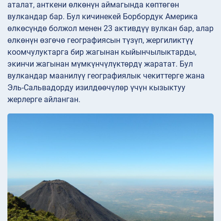
аталат, анткени өлкөнүн аймагында көптөгөн
вулкандар бар. Бул кичинекей Борбордук Америка
өлкөсүндө болжол менен 23 активдүү вулкан бар, алар
өлкөнүн өзгөчө географиясын түзүп, жергиликтүү
коомчулуктарга бир жагынан кыйынчылыктарды,
экинчи жагынан мүмкүнчүлүктөрдү жаратат. Бул
вулкандар маанилүү географиялык чекиттерге жана
Эль-Сальвадорду изилдөөчүлөр үчүн кызыктуу
жерлерге айланган.