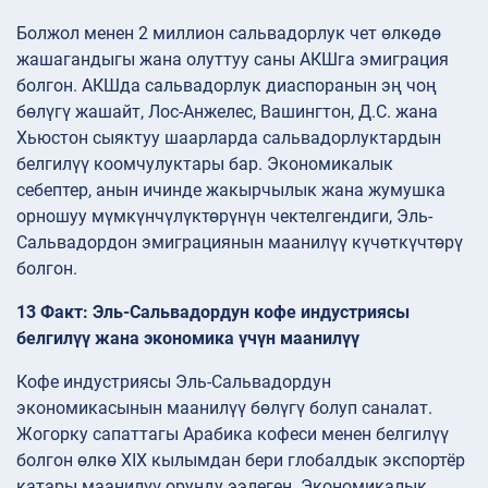
Болжол менен 2 миллион сальвадорлук чет өлкөдө
жашагандыгы жана олуттуу саны АКШга эмиграция
болгон. АКШда сальвадорлук диаспоранын эң чоң
бөлүгү жашайт, Лос-Анжелес, Вашингтон, Д.С. жана
Хьюстон сыяктуу шаарларда сальвадорлуктардын
белгилүү коомчулуктары бар. Экономикалык
себептер, анын ичинде жакырчылык жана жумушка
орношуу мүмкүнчүлүктөрүнүн чектелгендиги, Эль-
Сальвадордон эмиграциянын маанилүү күчөткүчтөрү
болгон.
13 Факт: Эль-Сальвадордун кофе индустриясы
белгилүү жана экономика үчүн маанилүү
Кофе индустриясы Эль-Сальвадордун
экономикасынын маанилүү бөлүгү болуп саналат.
Жогорку сапаттагы Арабика кофеси менен белгилүү
болгон өлкө XIX кылымдан бери глобалдык экспортёр
катары маанилүү орунду ээлеген. Экономикалык