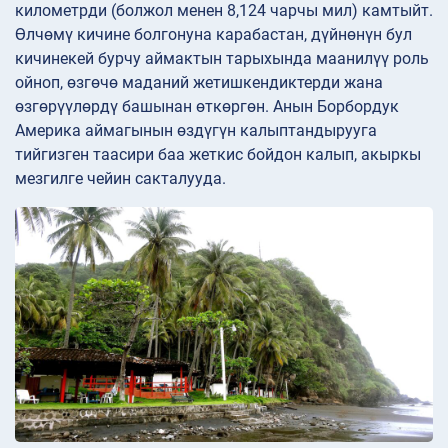
километрди (болжол менен 8,124 чарчы мил) камтыйт.
Өлчөмү кичине болгонуна карабастан, дүйнөнүн бул
кичинекей бурчу аймактын тарыхында маанилүү роль
ойноп, өзгөчө маданий жетишкендиктерди жана
өзгөрүүлөрдү башынан өткөргөн. Анын Борбордук
Америка аймагынын өздүгүн калыптандырууга
тийгизген таасири баа жеткис бойдон калып, акыркы
мезгилге чейин сакталууда.