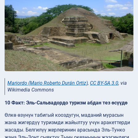
Mariordo (Mario Roberto Durán Ortiz)
,
CC BY-SA 3.0
, via
Wikimedia Commons
10 Факт: Эль-Сальвадордо туризм абдан тез өсүүдө
Өлкө өзүнүн табигый кооздугун, маданий мурасын
жана жигердүү туризмди жайылтуу үчүн аракеттерди
жасады. Белгилүү жерлеринин арасында Эль-Тунко
жана Эль-Зонт сыяктуу Тынч океанынын жээгиндеги