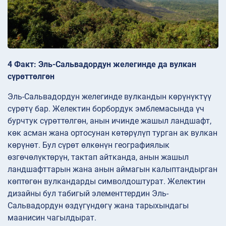
4 Факт: Эль-Сальвадордун желегинде да вулкан
сүрөттөлгөн
Эль-Сальвадордун желегинде вулкандын көрүнүктүү
сүрөтү бар. Желектин борбордук эмблемасында үч
бурчтук сүрөттөлгөн, анын ичинде жашыл ландшафт,
көк асман жана ортосунан көтөрүлүп турган ак вулкан
көрүнөт. Бул сүрөт өлкөнүн географиялык
өзгөчөлүктөрүн, тактап айтканда, анын жашыл
ландшафттарын жана анын аймагын калыптандырган
көптөгөн вулкандарды символдоштурат. Желектин
дизайны бул табигый элементтердин Эль-
Сальвадордун өздүгүндөгү жана тарыхындагы
маанисин чагылдырат.