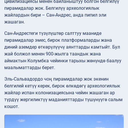
цивилизациясы менен байланыштуу болгон белгилүү
пирамидалар жок. Белгилүү археологиялык
жайлардын бири – Сан-Андрес, анда пипил эли
жашаган.
Сан-Андрестеги түзүлүштөр салттуу мааниде
пирамидалар эмес, бирок платформаларды жана
диний аземдер өткөрүлүүчү аянттарды камтыйт. Бул
жай болжол менен 900-жылга таандык жана
аймактын Колумбка чейинки тарыхы жөнүндө баалуу
маалыматтарды берет.
Эль-Сальвадордо чоң пирамидалар жок экенин
белгилей кетүү керек, бирок өлкөдөгү археологиялык
жайлар испан колонизациясына чейин жашаган ар
түрдүү жергиликтүү маданияттарды түшүнүүгө салым
кошот.