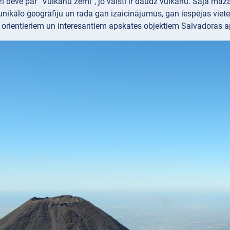
i dēvē par “Vulkānu zemi”, jo valstī ir daudz vulkānu. Šajā mazaj
unikālo ģeogrāfiju un rada gan izaicinājumus, gan iespējas viet
 orientieriem un interesantiem apskates objektiem Salvadoras 