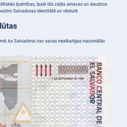
rāfiskās īpatnības, īpaši tās zaļās ainavas un daudzos
ozīmi Salvadoras identitātē un vēsturē.
lūtas
īmē, ka Salvadorai nav savas neatkarīgas nacionālās