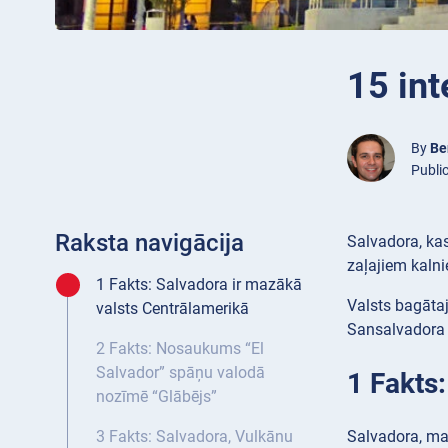
15 int
By
Be
Publi
Raksta navigācija
Salvadora, kas
zaļajiem kaln
1 Fakts: Salvadora ir mazākā
Valsts bagātaj
valsts Centrālamerikā
Sansalvadora i
2 Fakts: Nosaukums “El
Salvador” spāņu valodā
1 Fakts
nozīmē “Glābējs”
Salvadora, ma
3 Fakts: Salvadora, Vulkānu