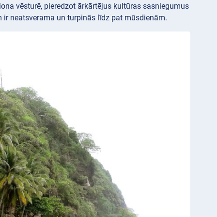
eģiona vēsturē, pieredzot ārkārtējus kultūras sasniegumus
m ir neatsverama un turpinās līdz pat mūsdienām.