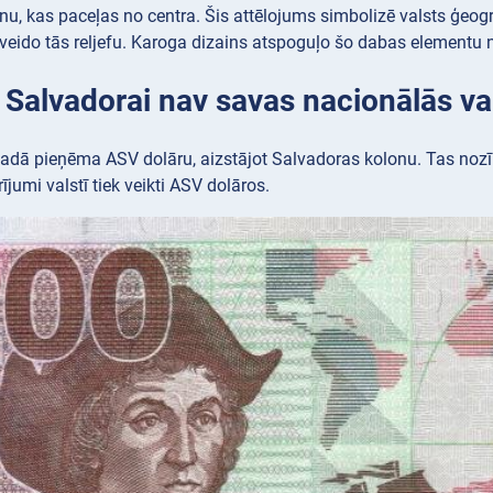
nu, kas paceļas no centra. Šis attēlojums simbolizē valsts ģeog
veido tās reljefu. Karoga dizains atspoguļo šo dabas elementu n
: Salvadorai nav savas nacionālās va
gadā pieņēma ASV dolāru, aizstājot Salvadoras kolonu. Tas noz
ījumi valstī tiek veikti ASV dolāros.