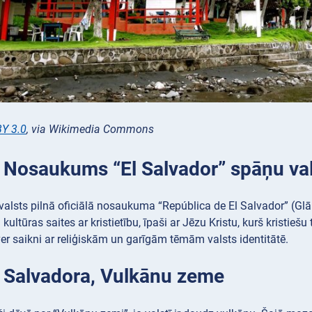
Y 3.0
, via Wikimedia Commons
: Nosaukums “El Salvador” spāņu va
 valsts pilnā oficiālā nosaukuma “República de El Salvador” (G
kultūras saites ar kristietību, īpaši ar Jēzu Kristu, kurš kristiešu
er saikni ar reliģiskām un garīgām tēmām valsts identitātē.
: Salvadora, Vulkānu zeme