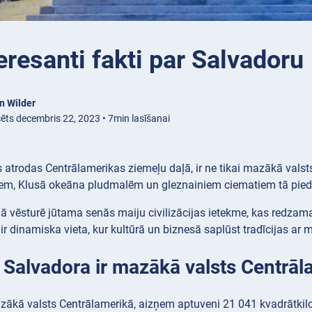
eresanti fakti par Salvadoru
n Wilder
cēts decembris 22, 2023 • 7min lasīšanai
 atrodas Centrālamerikas ziemeļu daļā, ir ne tikai mazākā valst
iem, Klusā okeāna pludmalēm un gleznainiem ciematiem tā pie
ā vēsturē jūtama senās maiju civilizācijas ietekme, kas redzam
r dinamiska vieta, kur kultūrā un biznesā saplūst tradīcijas ar
: Salvadora ir mazākā valsts Centrāl
zākā valsts Centrālamerikā, aizņem aptuveni 21 041 kvadrātki