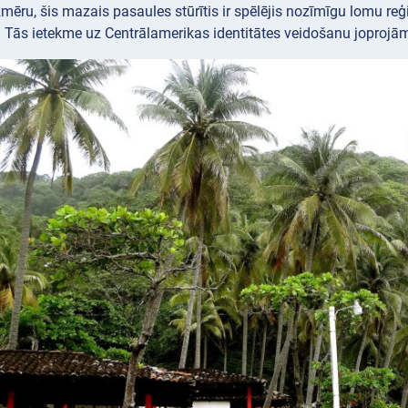
izmēru, šis mazais pasaules stūrītis ir spēlējis nozīmīgu lomu r
 Tās ietekme uz Centrālamerikas identitātes veidošanu joprojā