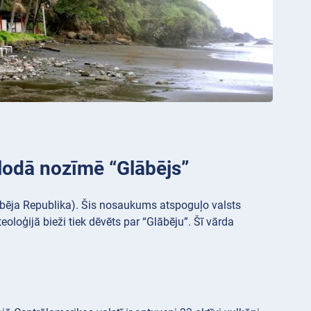
lodā nozīmē “Glābējs”
lābēja Republika). Šis nosaukums atspoguļo valsts
 teoloģijā bieži tiek dēvēts par “Glābēju”. Šī vārda