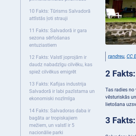
10 Fakts: Tūrisms Salvadorā
attīstās ļoti strauji
11 Fakts: Salvadorā ir gara
sezona sērfošanas
entuziastiem
randreu
,
CC B
12 Fakts: Valstī joprojām ir
daudz nabadzīgu cilvēku, kas
2 Fakts
spiež cilvēkus emigrēt
13 Fakts: Kafijas industrija
Tas radies no
Salvadorā ir labi pazīstama un
vēsturiskās un 
ekonomiski nozīmīga
lietošana uzsv
14 Fakts: Salvadoras daba ir
bagāta ar tropiskajiem
3 Fakts
mežiem, un valstī ir 5
nacionālie parki