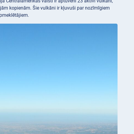
ā Centrālamerikas valstī ir aptuveni 23 aktīvi vulkāni,
ējām kopienām. Šie vulkāni ir kļuvuši par nozīmīgiem
apmeklētājiem.