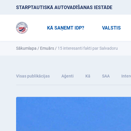
STARPTAUTISKĀ AUTOVADĪŠANAS IESTĀDE
KĀ SAŅEMT IDP?
VALSTIS
Sākumlapa
/
Emuārs
/
15 interesanti fakti par Salvadoru
Visas publikācijas
Aģenti
Kā
SAA
Inter