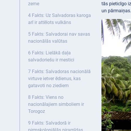
tās pieticīgo 
zeme
un pārmaiņas.
4 Fakts: Uz Salvadoras karoga
arī ir attēlots vulkāns
5 Fakts: Salvadorai nav savas
nacionālās valūtas
6 Fakts: Lielākā daļa
salvadoriešu ir mestici
7 Fakts: Salvadoras nacionālā
virtuve ietver ēdienus, kas
gatavoti no ziediem
8 Fakts: Viens no
nacionālajiem simboliem ir
Torogoz
9 Fakts: Salvadorā ir
pirmskoloniālās piramīdas