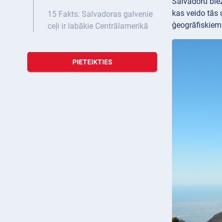
Salvadoru biež
kas veido tās 
15 Fakts: Salvadoras galvenie
ģeogrāfiskiem
ceļi ir labākie Centrālamerikā
PIETEIKTIES