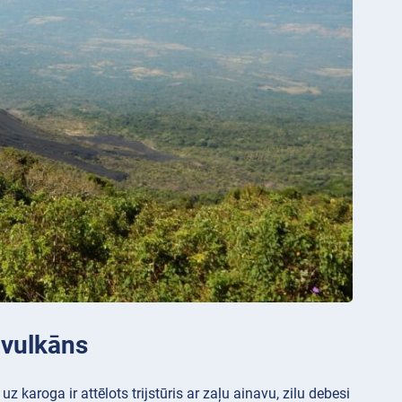
s vulkāns
karoga ir attēlots trijstūris ar zaļu ainavu, zilu debesi