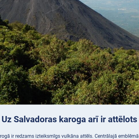
 Uz Salvadoras karoga arī ir attēlot
ogā ir redzams izteiksmīgs vulkāna attēls. Centrālajā emblēmā uz 