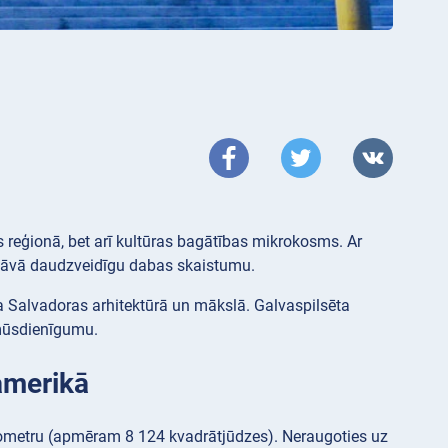
s reģionā, bet arī kultūras bagātības mikrokosms. Ar
dāvā daudzveidīgu dabas skaistumu.
a Salvadoras arhitektūrā un mākslā. Galvaspilsēta
 mūsdienīgumu.
amerikā
lometru (apmēram 8 124 kvadrātjūdzes). Neraugoties uz