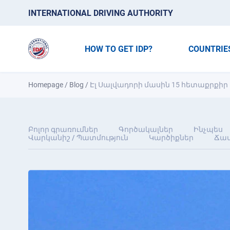
INTERNATIONAL DRIVING AUTHORITY
HOW TO GET IDP?
COUNTRIE
Homepage
/
Blog
/
Էլ Սալվադորի մասին 15 հետաքրքի
Բոլոր գրառումներ
Գործակալներ
Ինչպես
Վարկանիշ / Պատմություն
Կարծիքներ
Ճամ