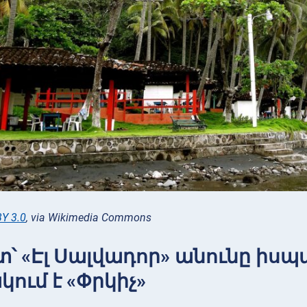
Y 3.0
, via Wikimedia Commons
տ՝ «Էլ Սալվադոր» անունը ի
ում է «Փրկիչ»