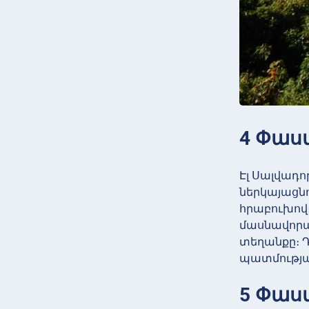
4 Փաս
Էլ Սալվադ
ներկայացնո
հրաբուխով
մասնավորա
տեղանքը։ Դ
պատմությա
5 Փաս