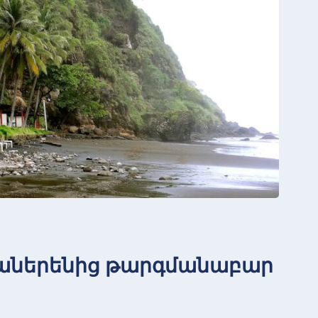
սպաներենից թարգմանաբար