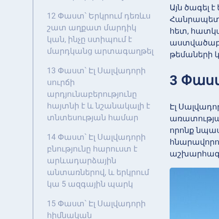
Այն ծագել է
12 Փաստ՝ Երկրում դեռևս
Հանրապետու
շատ աղքատ մարդիկ
հետ, հատկա
կան, ինչը ստիպում է
աստվածաբան
մարդկանց արտագաղթել
թեմաների 
13 Փաստ՝ Էլ Սալվադորի
3 Փաս
սուրճի
արդյունաբերությունը
հայտնի է և նշանակալի է
Էլ Սալվադո
տնտեսության համար
առատությա
որոնք նպաս
14 Փաստ՝ Էլ Սալվադորի
հնարավորու
բնությունը հարուստ է
աշխարհագրա
արևադարձային
անտառներով, և երկրում
կա 5 ազգային պարկ
15 Փաստ՝ Էլ Սալվադորի
հիմնական