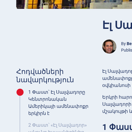
Էլ Ս
By
Be
Publi
Հոդվածների
Էլ Սալվադո
ամենափոքր 
նավարկություն
օվկիանոսի 
1 Փաստ՝ Էլ Սալվադորը
Երկրի հարո
Կենտրոնական
Սալվադորի
Ամերիկայի ամենափոքր
մշակույթի 
երկիրն է
1 Փաս
2 Փաստ՝ «Էլ Սալվադոր»