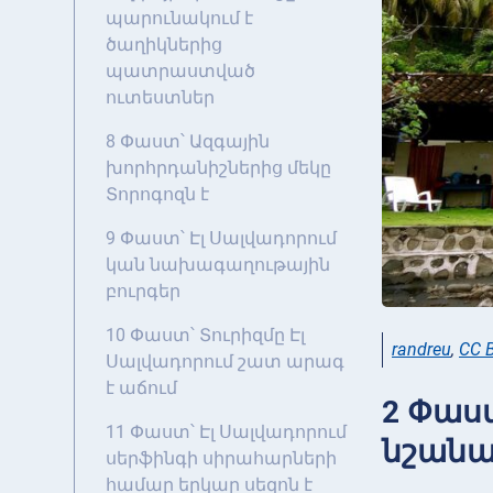
պարունակում է
ծաղիկներից
պատրաստված
ուտեստներ
8 Փաստ՝ Ազգային
խորհրդանիշներից մեկը
Տորոգոզն է
9 Փաստ՝ Էլ Սալվադորում
կան նախագաղութային
բուրգեր
10 Փաստ՝ Տուրիզմը Էլ
randreu
,
CC B
Սալվադորում շատ արագ
է աճում
2 Փաս
11 Փաստ՝ Էլ Սալվադորում
նշանակ
սերֆինգի սիրահարների
համար երկար սեզոն է