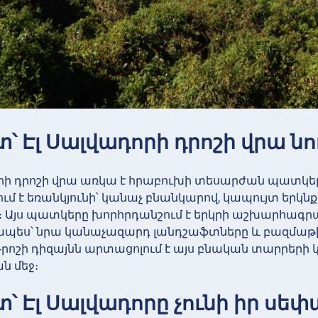
տ՝ Էլ Սալվադորի դրոշի վրա ն
որի դրոշի վրա առկա է հրաբուխի տեսարժան պատկե
ւմ է եռանկյունի՝ կանաչ բնանկարով, կապույտ երկ
։ Այս պատկերը խորհրդանշում է երկրի աշխարհագ
պես՝ նրա կանաչազարդ լանդշաֆտները և բազմաթիվ 
րոշի դիզայնն արտացոլում է այս բնական տարրերի կ
ն մեջ։
տ՝ Էլ Սալվադորը չունի իր սե