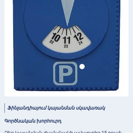
Ֆինլանդիայում
կայանման սկավառակ
Գործնական խորհուրդ
Ձեր կայանման ժամանակի ավարտից 15 րոպե