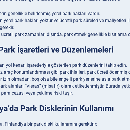
erin genellikle belirlenmiş yerel park hakları vardır.
in yerel park hakları yoktur ve ücretli park süreleri ve maliyetleri ile
gerekir.
en ücretli park zamanları dışında, park etmek genellikle kısıtlama
ark İşaretleri ve Düzenlemeleri
 yol kenarı işaretleriyle gösterilen park düzenlerini takip edin.
 araç konumlandırması gibi park ihlalleri, park ücreti ödenmiş ol
r izin olmadan, boş olsa bile engelli park yerlerine asla park etm
ark alanları “Vieras” (misafir) olarak etiketlenmiştir. Burada yetk
 para cezası veya çekilme riski taşır.
ya’da Park Disklerinin Kullanımı
da, Finlandiya bir park diski kullanımını gerektirir: