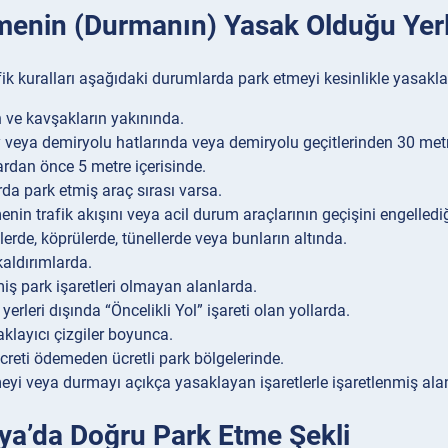
menin (Durmanın) Yasak Olduğu Yer
fik kuralları aşağıdaki durumlarda park etmeyi kesinlikle yasakla
ın ve kavşakların yakınında.
veya demiryolu hatlarında veya demiryolu geçitlerinden 30 metre
rdan önce 5 metre içerisinde.
rda park etmiş araç sırası varsa.
nin trafik akışını veya acil durum araçlarının geçişini engellediğ
lerde, köprülerde, tünellerde veya bunların altında.
aldırımlarda.
miş park işaretleri olmayan alanlarda.
yerleri dışında “Öncelikli Yol” işareti olan yollarda.
aklayıcı çizgiler boyunca.
ücreti ödemeden ücretli park bölgelerinde.
eyi veya durmayı açıkça yasaklayan işaretlerle işaretlenmiş ala
iya’da Doğru Park Etme Şekli