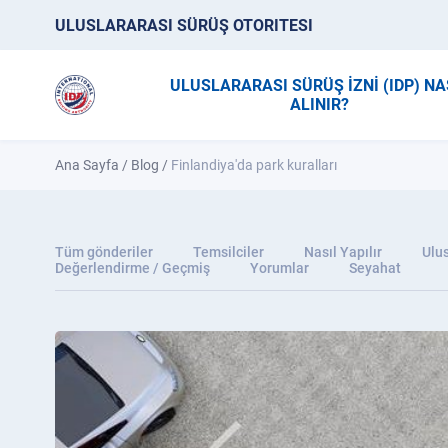
ULUSLARARASI SÜRÜŞ OTORITESI
ULUSLARARASI SÜRÜŞ İZNİ (IDP) NA
ALINIR?
Ana Sayfa
/
Blog
/
Finlandiya'da park kuralları
Tüm gönderiler
Temsilciler
Nasıl Yapılır
Ulus
Değerlendirme / Geçmiş
Yorumlar
Seyahat