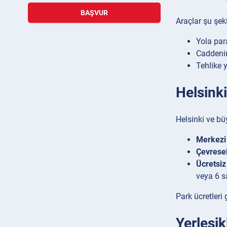
BAŞVUR
Araçlar şu şeki
Yola para
Caddeni
Tehlike 
Helsink
Helsinki ve bü
Merkezi 
Çevresel
Ücretsiz
veya 6 s
Park ücretleri
Yerleşik