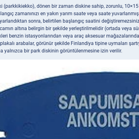
ki (parkkikiekko), dönen bir zaman diskine sahip, zorunlu, 10×15 
langıç zamanınızı en yakın yarım saate veya saate yuvarlanmış o
yarlandıktan sonra, belirtilen başlangıç saatini değiştiremezsiniz
camın altına belirgin bir şekilde yerleştirilmelidir (ortada veya s
kleri benzin istasyonlarından veya araç aksesuar mağazalarından y
lakalı arabalar, görünür şekilde Finlandiya tipine uymaları şartıyl
a yalnızca bir park diskinin görüntülenmesine izin verilir.