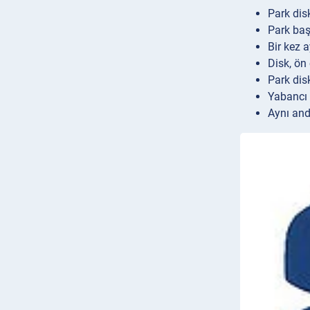
Park dis
Park baş
Bir kez a
Disk, ön 
Park dis
Yabancı p
Aynı and