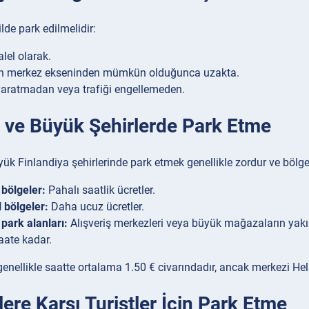
lde park edilmelidir:
lel olarak.
n merkez ekseninden mümkün olduğunca uzakta.
yaratmadan veya trafiği engellemeden.
i ve Büyük Şehirlerde Park Etme
yük Finlandiya şehirlerinde park etmek genellikle zordur ve bölgel
bölgeler:
Pahalı saatlik ücretler.
 bölgeler:
Daha ucuz ücretler.
 park alanları:
Alışveriş merkezleri veya büyük mağazaların yakını
aate kadar.
 genellikle saatte ortalama 1.50 € civarındadır, ancak merkezi He
lere Karşı Turistler İçin Park Etme