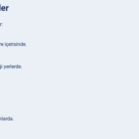
ler
r:
 içerisinde.
i yerlerde.
nlarda.