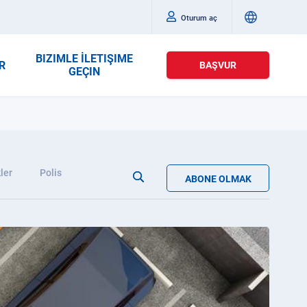
Oturum aç
BIZIMLE İLETIŞIME
R
BAŞVUR
GEÇIN
ler
Polis
ABONE OLMAK