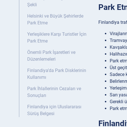
Şekli
Park Et
Helsinki ve Büyük Şehirlerde
Finlandiya tra
Park Etme
Virajlar
Yerleşiklere Karşı Turistler İçin
Tramvay 
Park Etme
Kavşakla
Önemli Park İşaretleri ve
Halihazı
Düzenlemeleri
Park etme
Üst geçit
Finlandiya’da Park Disklerinin
Sadece k
Kullanımı
Belirlen
Yerleşim 
Park İhlallerinin Cezaları ve
Sarı yas
Sonuçları
Gerekli 
Finlandiya için Uluslararası
Park etm
Sürüş Belgesi
Finland