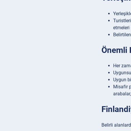
Yerleşikl
Turistler
etmeleri 
Belirtil
Önemli P
Her zaman
Uygunsuz
Uygun bi
Misafir p
arabalar,
Finlandi
Belirli alanlar