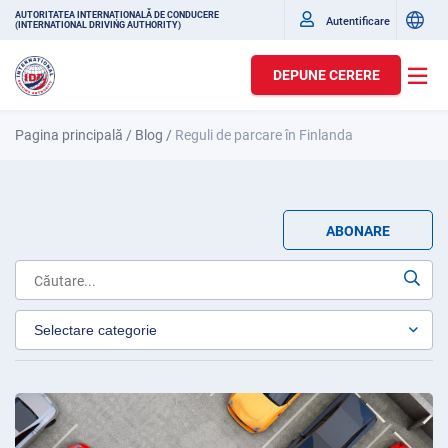
AUTORITATEA INTERNAȚIONALĂ DE CONDUCERE
Autentificare
(INTERNATIONAL DRIVING AUTHORITY)
DEPUNE CERERE
Pagina principală
/
Blog
/
Reguli de parcare în Finlanda
ABONARE