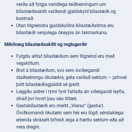
verða að fylgja vandlega leiðbeiningum um
bílastæðaskilti varðandi gjaldskyld bílastæði og
kostnað.
Utan tilgreindra gjaldskyldra bílastæðatíma eru
bílastæði venjulega ókeypis án takmarkana.
Mikilvæg bílastæðaskilti og reglugerðir
Fylgdu alltaf bílastæðum sem tilgreind eru með
vegskiltum.
Brot á bílastæðum, svo sem óviðeigandi
staðsetningu ökutækis, geta varðað sektum – jafnvel
þótt bílastæðisgjaldið sé greitt.
Leggðu aldrei í rými fyrir fatlaða án viðeigandi leyfis,
óháð því hvort þau séu tiltæk.
Gestabílastæði eru merkt „Vieras“ (gestur).
Óviðkomandi ökutæki sem hér eru lögð, sérstaklega
erlenda skrásett bifreið, eiga á hættu sektum eða að
vera dregin.