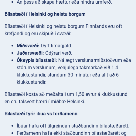
Án þess að skapa hættur eða hindra umferð.
Bílastæði í Helsinki og helstu borgum
Bílastæði í Helsinki og helstu borgum Finnlands eru oft
krefjandi og eru skipuð í svæði:
Miðsvæði:
Dýrt tímagjald.
Jaðarsvæði:
Ódýrari verð.
Ókeypis bílastæði:
Nálægt verslunarmiðstöðvum eða
stórum verslunum, venjulega takmarkað við 1-4
klukkustundir, stundum 30 mínútur eða allt að 6
klukkustundir.
Bílastæði kosta að meðaltali um 1,50 evrur á klukkustund
en eru talsvert hærri í miðbæ Helsinki.
Bílastæði fyrir íbúa vs ferðamenn
Íbúar hafa oft tilgreindan staðbundinn bílastæðarétt.
Ferðamenn hafa ekki staðbundinn bílastæðarétt og