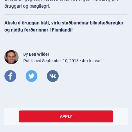
öruggari og þægilegri.
Akstu á öruggan hátt, virtu staðbundnar bílastæðareglur
og njóttu ferðarinnar í Finnlandi!
By
Ben Wilder
Published September 10, 2018 • 4m to read
APPLY