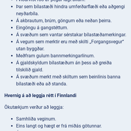
Þar sem bílastæði hindra umferðarflæði eða aðgengi
neyðarbíla.
Á akbrautum, brúm, göngum eða neðan þeirra.
Eingöngu á gangstéttum.
Á svæðum sem vantar sérstakar bílastæðamerkingar.
Á vegum sem merktir eru með skilti „Forgangsvegur“
utan byggðar.
Meðfram gulum bannmerkingarlínum.
Á gjaldskyldum bílastæðum án þess að greiða
tilskilið gjald.
Á svæðum merkt með skiltum sem beinlínis banna
bílastæði eða að standa.
Hvernig á að leggja rétt í Finnlandi
Ökutækjum verður að leggja:
Samhliða veginum.
Eins langt og hægt er frá miðás götunnar.