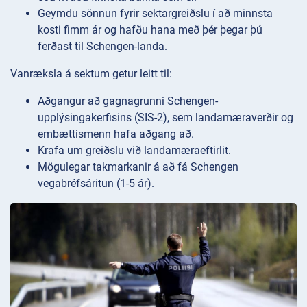
Geymdu sönnun fyrir sektargreiðslu í að minnsta
kosti fimm ár og hafðu hana með þér þegar þú
ferðast til Schengen-landa.
Vanræksla á sektum getur leitt til:
Aðgangur að gagnagrunni Schengen-
upplýsingakerfisins (SIS-2), sem landamæraverðir og
embættismenn hafa aðgang að.
Krafa um greiðslu við landamæraeftirlit.
Mögulegar takmarkanir á að fá Schengen
vegabréfsáritun (1-5 ár).