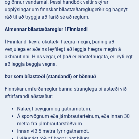
og önnur vandamál. Þessi handbók veitir skýrar
upplýsingar um finnskar bílastæðareglugerðir og hagnýt
ráð til að tryggja að farið sé að reglum.
Almennar bílastæðareglur í Finnlandi
Í Finnlandi keyra ökutæki hægra megin, þannig að
venjulega er aðeins leyfilegt að leggja hægra megin á
akbrautinni. Hins vegar, ef það er einstefnugata, er leyfilegt
að leggja beggja vegna.
Þar sem bílastæði (standandi) er bönnuð
Finnskar umferðarreglur banna stranglega bílastæði við
eftirfarandi aðstæður:
Nálægt beygjum og gatnamótum.
Á sporvögnum eða járnbrautarteinum, eða innan 30
metra frá járnbrautarstöðvum.
Innan við 5 metra fyrir gatnamót.
Í viðurvist röð af þegar lagt bílum.