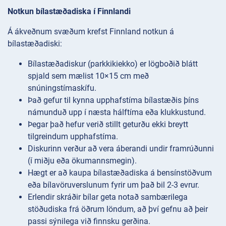
Notkun bílastæðadiska í Finnlandi
Á ákveðnum svæðum krefst Finnland notkun á
bílastæðadiski:
Bílastæðadiskur (parkkikiekko) er lögboðið blátt
spjald sem mælist 10×15 cm með
snúningstímaskífu.
Það gefur til kynna upphafstíma bílastæðis þíns
námunduð upp í næsta hálftíma eða klukkustund.
Þegar það hefur verið stillt geturðu ekki breytt
tilgreindum upphafstíma.
Diskurinn verður að vera áberandi undir framrúðunni
(í miðju eða ökumannsmegin).
Hægt er að kaupa bílastæðadiska á bensínstöðvum
eða bílavöruverslunum fyrir um það bil 2-3 evrur.
Erlendir skráðir bílar geta notað sambærilega
stöðudiska frá öðrum löndum, að því gefnu að þeir
passi sýnilega við finnsku gerðina.