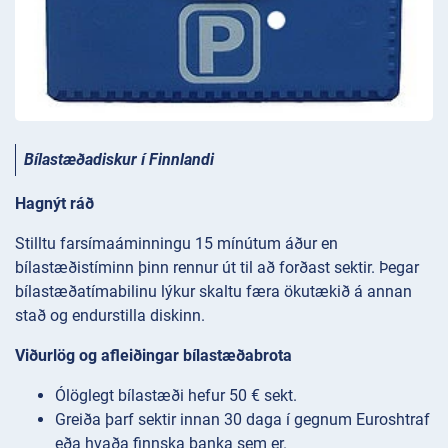
Bílastæðadiskur
í Finnlandi
Hagnýt ráð
Stilltu farsímaáminningu 15 mínútum áður en
bílastæðistíminn þinn rennur út til að forðast sektir. Þegar
bílastæðatímabilinu lýkur skaltu færa ökutækið á annan
stað og endurstilla diskinn.
Viðurlög og afleiðingar bílastæðabrota
Ólöglegt bílastæði hefur 50 € sekt.
Greiða þarf sektir innan 30 daga í gegnum Euroshtraf
eða hvaða finnska banka sem er.