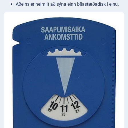
Aðeins er heimilt að sýna einn bílastæðadisk í einu.