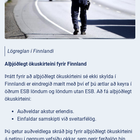
Lögreglan í Finnlandi
Alþjóðlegt ökuskírteini fyrir Finnland
Þrátt fyrir að alþjóðlegt ökuskírteini sé ekki skylda í
Finnlandi er eindregið mælt með því ef þú ætlar að keyra í
öðrum ESB löndum og löndum utan ESB. Að fá alþjóðlegt
ökuskírteini:
Auðveldar akstur erlendis.
Einfaldar samskipti við sveitarfélög.
Þú getur auðveldlega skráð þig fyrir alþjóðlegt ökuskírteini
á netinu í gegnum vefsíðu okkar, sem gerir ferðalög þín