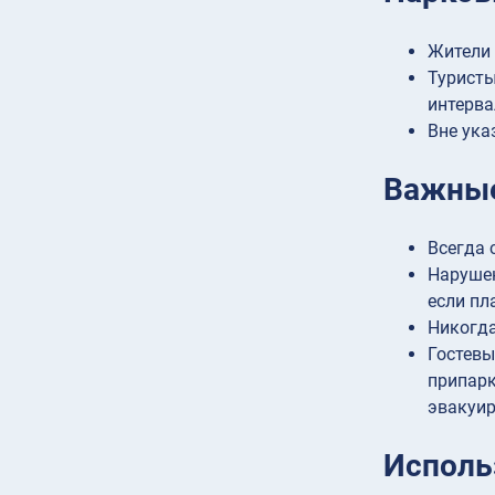
Жители 
Туристы
интерва
Вне ука
Важные
Всегда 
Нарушен
если пл
Никогда
Гостевы
припарк
эвакуи
Исполь