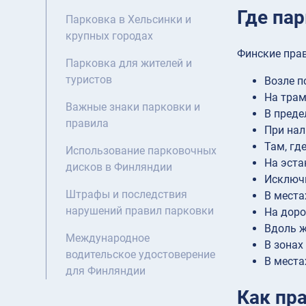
Где па
Парковка в Хельсинки и
крупных городах
Финские пра
Парковка для жителей и
туристов
Возле п
На трам
Важные знаки парковки и
В преде
правила
При нал
Там, гд
Использование парковочных
На эста
дисков в Финляндии
Исключи
Штрафы и последствия
В места
нарушений правил парковки
На доро
Вдоль 
Международное
В зонах
водительское удостоверение
В места
для Финляндии
Как пр