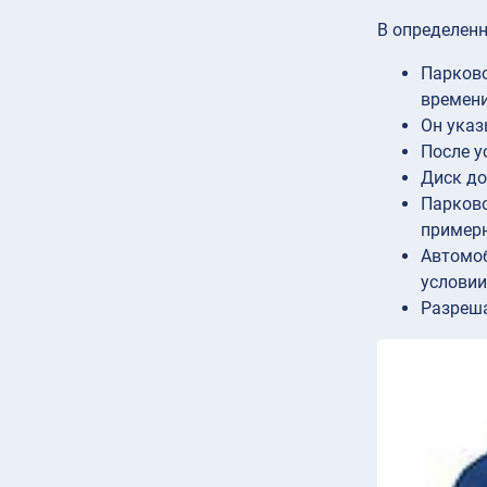
В определенн
Парково
времени
Он указ
После у
Диск до
Парково
примерн
Автомоб
условии
Разреша