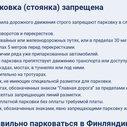
рковка (стоянка) запрещена
вила дорожного движения строго запрещают парковку в с
оворотов и перекрестков.
вайных или железнодорожных путях, или в пределах 30 ме
лах 5 метров перед перекрестками.
ичии ряда уже припаркованных автомобилей.
е парковка препятствует движению транспорта или доступ
кадах, мостах, в туннелях или под ними.
тельно на тротуарах.
х, не имеющих специальной разметки для парковки.
гах, обозначенных знаком “Главная дорога” за пределами 
желтых запрещающих линий разметки.
 платной парковки без оплаты требуемой платы.
х, обозначенных знаками, явно запрещающими парковку ил
авильно парковаться в Финлянди