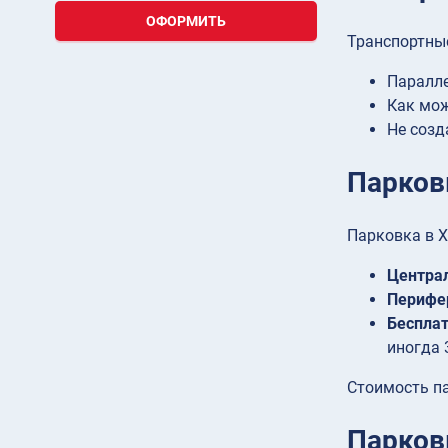
ОФОРМИТЬ
Транспортны
Паралле
Как мож
Не созд
Парков
Парковка в Х
Центра
Перифе
Беспла
иногда 
Стоимость па
Парков