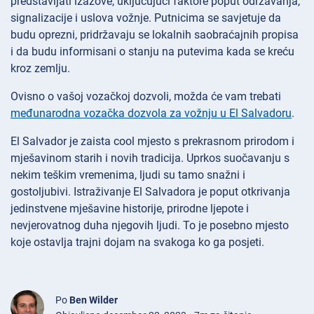
predstavljati izazove, uključujući faktore poput održavanja,
signalizacije i uslova vožnje. Putnicima se savjetuje da
budu oprezni, pridržavaju se lokalnih saobraćajnih propisa
i da budu informisani o stanju na putevima kada se kreću
kroz zemlju.
Ovisno o vašoj vozačkoj dozvoli, možda će vam trebati
međunarodna vozačka dozvola za vožnju u El Salvadoru
.
El Salvador je zaista cool mjesto s prekrasnom prirodom i
mješavinom starih i novih tradicija. Uprkos suočavanju s
nekim teškim vremenima, ljudi su tamo snažni i
gostoljubivi. Istraživanje El Salvadora je poput otkrivanja
jedinstvene mješavine historije, prirodne ljepote i
nevjerovatnog duha njegovih ljudi. To je posebno mjesto
koje ostavlja trajni dojam na svakoga ko ga posjeti.
Po
Ben Wilder