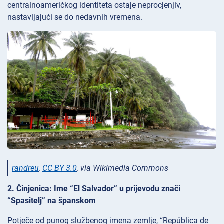
centralnoameričkog identiteta ostaje neprocjenjiv,
nastavljajući se do nedavnih vremena.
randreu
,
CC BY 3.0
, via Wikimedia Commons
2. Činjenica: Ime “El Salvador” u prijevodu znači
“Spasitelj” na španskom
Potječe od punog službenog imena zemlje, “República de