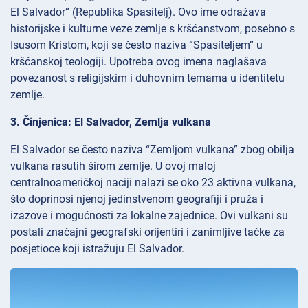
El Salvador” (Republika Spasitelj). Ovo ime odražava
historijske i kulturne veze zemlje s kršćanstvom, posebno s
Isusom Kristom, koji se često naziva “Spasiteljem” u
kršćanskoj teologiji. Upotreba ovog imena naglašava
povezanost s religijskim i duhovnim temama u identitetu
zemlje.
3. Činjenica: El Salvador, Zemlja vulkana
El Salvador se često naziva “Zemljom vulkana” zbog obilja
vulkana rasutih širom zemlje. U ovoj maloj
centralnoameričkoj naciji nalazi se oko 23 aktivna vulkana,
što doprinosi njenoj jedinstvenom geografiji i pruža i
izazove i mogućnosti za lokalne zajednice. Ovi vulkani su
postali značajni geografski orijentiri i zanimljive tačke za
posjetioce koji istražuju El Salvador.