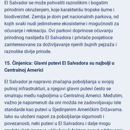
El Salvador se može pohvaliti raznolikim i bogatim
prirodnim okruženjem, koje karakterišu tropske šume i
biodiverzitet. Zemlja je dom pet nacionalnih parkova, od
kojih svaki nudi jedinstvene ekosisteme i mogućnosti za
očuvanje i rekreaciju. Ovi parkovi doprinose očuvanju
prirodnog naslijeđa El Salvadora i privlače posjetioce
zainteresovane za doživljavanje njenih bujnih pejzaža i
raznolike divlje prirode.
15. Činjenica: Glavni putevi El Salvadora su najbolji u
Centralnoj Americi
El Salvador je napravio značajna poboljšanja u svojoj
putnoj infrastrukturi, a njegovi glavni putevi često se
smatraju među najboljima u Centralnoj Americi. Međutim,
važno je napomenuti da oni možda ne zadovoljavaju iste
standarde kao putevi u Sjedinjenim Američkim Državama.
Iako su uloženi napori za poboljšanje sigurnosti i
povezanosti, neki putevi u El Salvadoru i dalje mogu