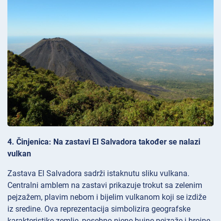
4. Činjenica: Na zastavi El Salvadora također se nalazi
vulkan
Zastava El Salvadora sadrži istaknutu sliku vulkana.
Centralni amblem na zastavi prikazuje trokut sa zelenim
pejzažem, plavim nebom i bijelim vulkanom koji se izdiže
iz sredine. Ova reprezentacija simbolizira geografske
karakteristike zemlje, posebno njene bujne pejzaže i brojne