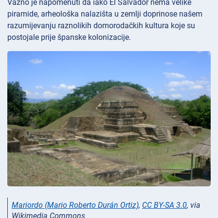
Važno je napomenuti da iako El Salvador nema velike
piramide, arheološka nalazišta u zemlji doprinose našem
razumijevanju raznolikih domorodačkih kultura koje su
postojale prije španske kolonizacije.
Mariordo (Mario Roberto Durán Ortiz)
,
CC BY-SA 3.0
, via
Wikimedia Commons