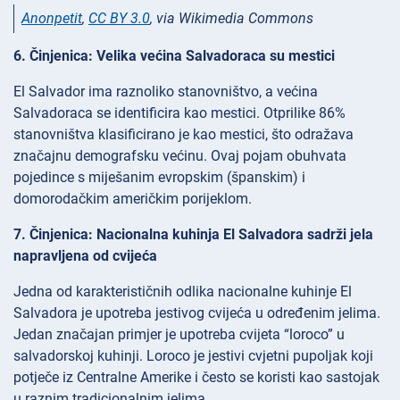
Anonpetit
,
CC BY 3.0
, via Wikimedia Commons
6. Činjenica: Velika većina Salvadoraca su mestici
El Salvador ima raznoliko stanovništvo, a većina
Salvadoraca se identificira kao mestici. Otprilike 86%
stanovništva klasificirano je kao mestici, što odražava
značajnu demografsku većinu. Ovaj pojam obuhvata
pojedince s miješanim evropskim (španskim) i
domorodačkim američkim porijeklom.
7. Činjenica: Nacionalna kuhinja El Salvadora sadrži jela
napravljena od cvijeća
Jedna od karakterističnih odlika nacionalne kuhinje El
Salvadora je upotreba jestivog cvijeća u određenim jelima.
Jedan značajan primjer je upotreba cvijeta “loroco” u
salvadorskoj kuhinji. Loroco je jestivi cvjetni pupoljak koji
potječe iz Centralne Amerike i često se koristi kao sastojak
u raznim tradicionalnim jelima.