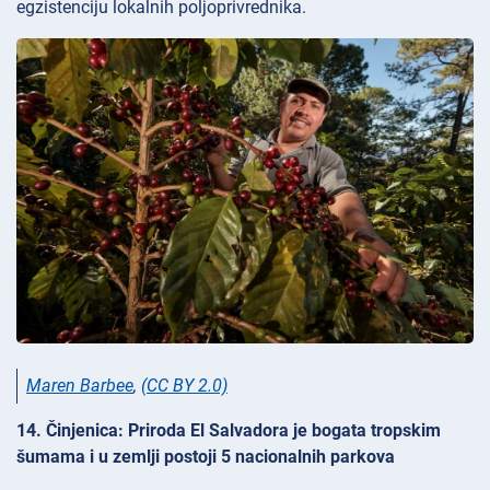
egzistenciju lokalnih poljoprivrednika.
Maren Barbee
,
(CC BY 2.0)
14. Činjenica: Priroda El Salvadora je bogata tropskim
šumama i u zemlji postoji 5 nacionalnih parkova