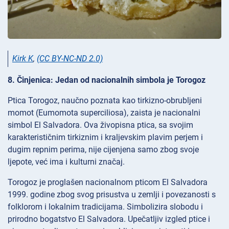
Kirk K
,
(CC BY-NC-ND 2.0)
8. Činjenica: Jedan od nacionalnih simbola je Torogoz
Ptica Torogoz, naučno poznata kao tirkizno-obrubljeni
momot (Eumomota superciliosa), zaista je nacionalni
simbol El Salvadora. Ova živopisna ptica, sa svojim
karakterističnim tirkiznim i kraljevskim plavim perjem i
dugim repnim perima, nije cijenjena samo zbog svoje
ljepote, već ima i kulturni značaj.
Torogoz je proglašen nacionalnom pticom El Salvadora
1999. godine zbog svog prisustva u zemlji i povezanosti s
folklorom i lokalnim tradicijama. Simbolizira slobodu i
prirodno bogatstvo El Salvadora. Upečatljiv izgled ptice i