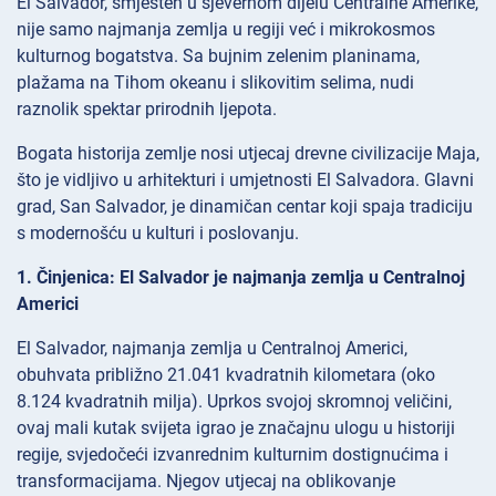
El Salvador, smješten u sjevernom dijelu Centralne Amerike,
nije samo najmanja zemlja u regiji već i mikrokosmos
kulturnog bogatstva. Sa bujnim zelenim planinama,
plažama na Tihom okeanu i slikovitim selima, nudi
raznolik spektar prirodnih ljepota.
Bogata historija zemlje nosi utjecaj drevne civilizacije Maja,
što je vidljivo u arhitekturi i umjetnosti El Salvadora. Glavni
grad, San Salvador, je dinamičan centar koji spaja tradiciju
s modernošću u kulturi i poslovanju.
1. Činjenica: El Salvador je najmanja zemlja u Centralnoj
Americi
El Salvador, najmanja zemlja u Centralnoj Americi,
obuhvata približno 21.041 kvadratnih kilometara (oko
8.124 kvadratnih milja). Uprkos svojoj skromnoj veličini,
ovaj mali kutak svijeta igrao je značajnu ulogu u historiji
regije, svjedočeći izvanrednim kulturnim dostignućima i
transformacijama. Njegov utjecaj na oblikovanje