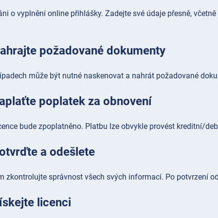
i o vyplnění online přihlášky. Zadejte své údaje přesně, včetně
Nahrajte požadované dokumenty
ípadech může být nutné naskenovat a nahrát požadované dokument
aplaťte poplatek za obnovení
icence bude zpoplatněno. Platbu lze obvykle provést kreditní/d
otvrďte a odešlete
 zkontrolujte správnost všech svých informací. Po potvrzení od
ískejte licenci