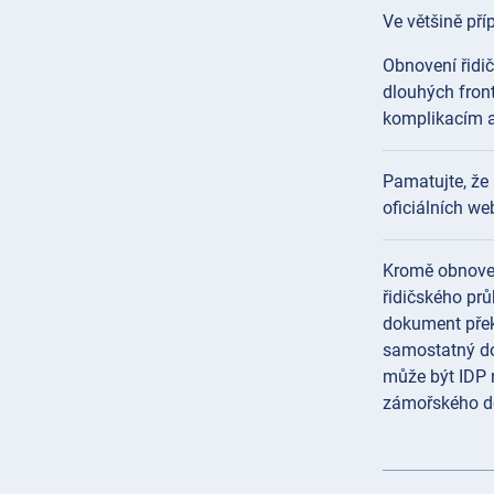
Ve většině př
Obnovení řidi
dlouhých front
komplikacím a 
Pamatujte, že 
oficiálních w
Kromě obnoven
řidičského prů
dokument přek
samostatný do
může být IDP 
zámořského dob