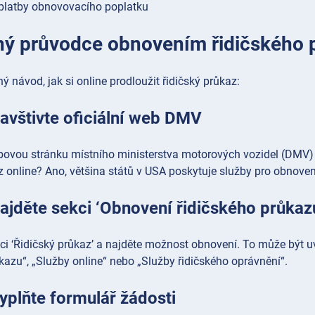
platby obnovovacího poplatku
ý průvodce obnovením řidičského p
ý návod, jak si online prodloužit řidičský průkaz:
avštivte oficiální web DMV
bovou stránku místního ministerstva motorových vozidel (DMV) 
z online? Ano, většina států v USA poskytuje služby pro obnoven
ajděte sekci ‘Obnovení řidičského průkaz
kci ‘Řidičský průkaz’ a najděte možnost obnovení. To může být 
kazu“, „Služby online“ nebo „Služby řidičského oprávnění“.
yplňte formulář žádosti