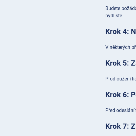
Budete požádán
bydliště.
Krok 4: 
V některých př
Krok 5: Z
Prodloužení l
Krok 6: P
Před odesláním
Krok 7: Z