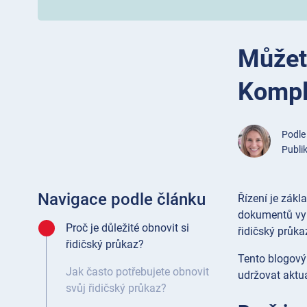
Můžete
Kompl
Podl
Publi
Navigace podle článku
Řízení je zákl
dokumentů vyp
Proč je důležité obnovit si
řidičský průka
řidičský průkaz?
Tento blogový
Jak často potřebujete obnovit
udržovat aktuá
svůj řidičský průkaz?