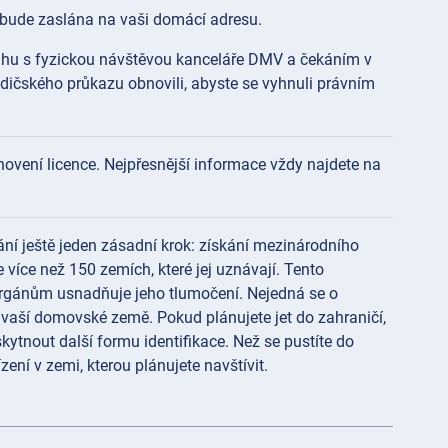
e bude zaslána na vaši domácí adresu.
mahu s fyzickou návštěvou kanceláře DMV a čekáním v
idičského průkazu obnovili, abyste se vyhnuli právním
ovení licence. Nejpřesnější informace vždy najdete na
ní ještě jeden zásadní krok: získání mezinárodního
 více než 150 zemích, které jej uznávají. Tento
orgánům usnadňuje jeho tlumočení. Nejedná se o
vaší domovské země. Pokud plánujete jet do zahraničí,
ytnout další formu identifikace. Než se pustíte do
ení v zemi, kterou plánujete navštívit.