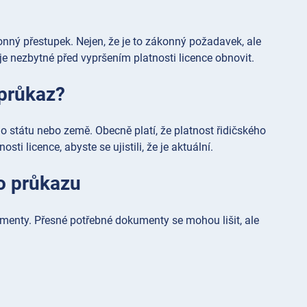
nný přestupek. Nejen, že je to zákonný požadavek, ale
 je nezbytné před vypršením platnosti licence obnovit.
 průkaz?
 státu nebo země. Obecně platí, že platnost řidičského
sti licence, abyste se ujistili, že je aktuální.
ho průkazu
umenty. Přesné potřebné dokumenty se mohou lišit, ale