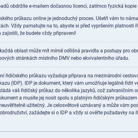
ípadů obdržíte e-mailem dočasnou licenci, zatímco fyzická kopi
čského průkazu online je jednoduchý proces. Ušetří vám to ná
ách. Vždy pamatujte na to, abyste si před vypršením platnosti ř
zajistili, že budete vždy připraveni!
každá oblast může mít mírně odlišná pravidla a postupy pro obn
ebových stránkách místního DMV nebo ekvivalentního úřadu.
í řidičského průkazu vyžaduje příprava na mezinárodní cestová
kazu (IDP). IDP je dokument, který vám umožňuje legálně řídit ve
ládá váš řidičský průkaz do několika jazyků, což zahraničním 
kument a musíte jej nosit spolu s platným řidičským průkazem 
neuvěřitelně užitečný. Je celosvětově uznávaný a může vám posk
rodružství, zažádejte si o IDP a vždy si ověřte požadavky na říz