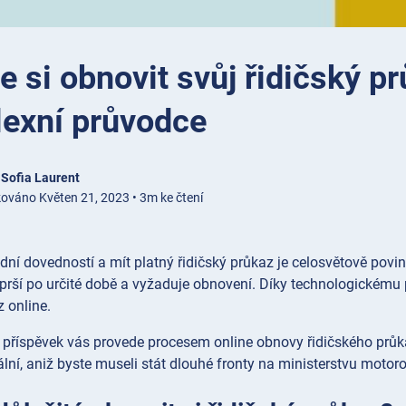
 si obnovit svůj řidičský p
exní průvodce
e
Sofia Laurent
kováno Květen 21, 2023 • 3m ke čtení
adní dovedností a mít platný řidičský průkaz je celosvětově povin
rší po určité době a vyžaduje obnovení. Díky technologickému
z online.
 příspěvek vás provede procesem online obnovy řidičského průka
lní, aniž byste museli stát dlouhé fronty na ministerstvu motor