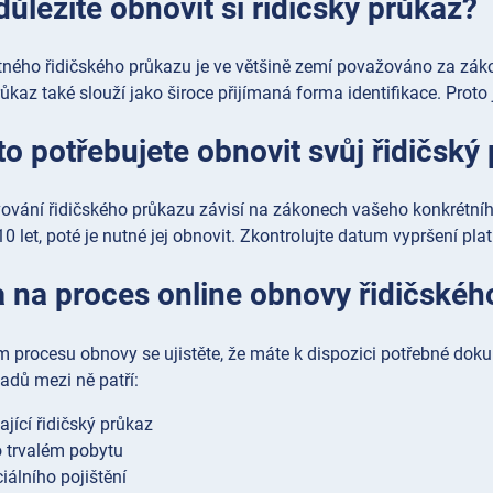
důležité obnovit si řidičský průkaz?
tného řidičského průkazu je ve většině zemí považováno za záko
růkaz také slouží jako široce přijímaná forma identifikace. Proto
to potřebujete obnovit svůj řidičský
ování řidičského průkazu závisí na zákonech vašeho konkrétního
 let, poté je nutné jej obnovit. Zkontrolujte datum vypršení platno
a na proces online obnovy řidičské
m procesu obnovy se ujistěte, že máte k dispozici potřebné dok
padů mezi ně patří:
ající řidičský průkaz
 trvalém pobytu
iálního pojištění