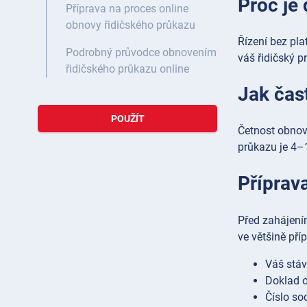
Proč je 
Příprava na proces online
obnovy řidičského průkazu
Řízení bez pla
Podrobný průvodce obnovením
váš řidičský p
řidičského průkazu online
Jak čas
POUŽÍT
Četnost obnov
průkazu je 4–10
Příprav
Před zahájení
ve většině pří
Váš stáv
Doklad o
Číslo soc