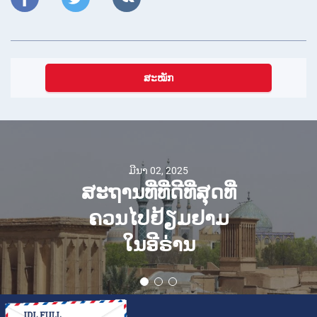
ສະໝັກ
ມີນາ 02, 2025
ສະຖານທີ່ທີ່ດີທີ່ສຸດທີ່
ຄວນໄປຢ້ຽມຢາມ
ໃນອີຣ່ານ