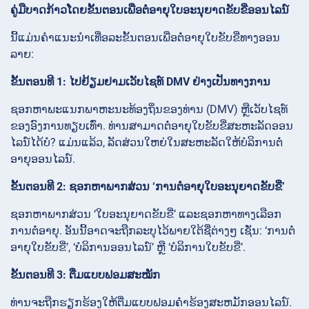
ຄູ່ມືບາດກ້າວໂດຍຂັ້ນຕອນເພື່ອຕໍ່ອາຍຸໃບອະນຸຍາດຂັບຂີ່ອອນໄລນ໌
ນີ້ແມ່ນຄຳແນະນຳເທື່ອລະຂັ້ນຕອນເພື່ອຕໍ່ອາຍຸໃບຂັບຂີ່ທາງອອນ
ລາຍ:
ຂັ້ນຕອນທີ 1: ໄປຢ້ຽມຢາມເວັບໄຊທ໌ DMV ຢ່າງເປັນທາງການ
ຊອກຫາພະແນກພາຫະນະທ້ອງຖິ່ນຂອງທ່ານ (DMV) ຫຼືເວັບໄຊທ໌
ຂອງອົງການທຽບເທົ່າ. ທ່ານສາມາດຕໍ່ອາຍຸໃບຂັບຂີ່ສະຫະລັດອອນ
ໄລນ໌ໄດ້ບໍ? ແມ່ນແລ້ວ, ລັດສ່ວນໃຫຍ່ໃນສະຫະລັດໃຫ້ບໍລິການຕໍ່
ອາຍຸອອນໄລນ໌.
ຂັ້ນຕອນທີ 2: ຊອກຫາພາກສ່ວນ ‘ການຕໍ່ອາຍຸໃບອະນຸຍາດຂັບຂີ່’
ຊອກຫາພາກສ່ວນ ‘ໃບອະນຸຍາດຂັບຂີ່’ ແລະຊອກຫາທາງເລືອກ
ການຕໍ່ອາຍຸ. ອັນນີ້ອາດຈະຖືກລະບຸໄວ້ພາຍໃຕ້ຊື່ຕ່າງໆ ເຊັ່ນ: ‘ການຕໍ່
ອາຍຸໃບຂັບຂີ່’, ‘ບໍລິການອອນໄລນ໌’ ຫຼື ‘ບໍລິການໃບຂັບຂີ່’.
ຂັ້ນຕອນທີ 3: ຕື່ມແບບຟອມສະໝັກ
ທ່ານຈະຖືກຮຽກຮ້ອງໃຫ້ຕື່ມແບບຟອມຄໍາຮ້ອງສະຫມັກອອນໄລນ໌.