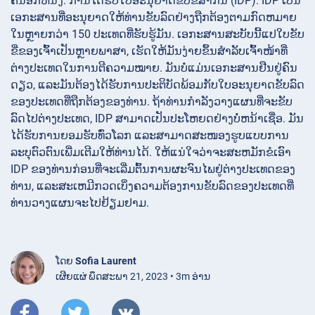
ຄັນອີກຫນຶ່ງ: ການໄດ້ຮັບໃບອະນຸຍາດຂັບຂີ່ສາກົນ (IDP). IDP ເປັນ
ເອກະສານທີ່ອະນຸຍາດໃຫ້ທ່ານຂັບລົດຢ່າງຖືກຕ້ອງຕາມກົດຫມາຍ
ໃນຫຼາຍກວ່າ 150 ປະເທດທີ່ຮັບຮູ້ມັນ. ເອກະສານສະບັບນີ້ແປໃບຂັບ
ຂີ່ຂອງເຈົ້າເປັນຫຼາຍພາສາ, ເຮັດໃຫ້ມັນງ່າຍຂຶ້ນສຳລັບເຈົ້າໜ້າທີ່
ຕ່າງປະເທດໃນການຕີຄວາມໝາຍ. ມັນ​ບໍ່​ແມ່ນ​ເອ​ກະ​ສານ​ຢືນ​ຢູ່​ຄົນ​
ດຽວ​, ແລະ​ມັນ​ຕ້ອງ​ໄດ້​ຮັບ​ການ​ປະ​ຕິ​ບັດ​ພ້ອມ​ກັບ​ໃບ​ອະ​ນຸ​ຍາດ​ຂັບ​ລົດ​
ຂອງ​ປະ​ເທດ​ທີ່​ຖືກ​ຕ້ອງ​ຂອງ​ທ່ານ​. ຖ້າທ່ານກໍາລັງວາງແຜນທີ່ຈະຂັບ
ລົດໄປຕ່າງປະເທດ, IDP ສາມາດເປັນປະໂຫຍດຢ່າງບໍ່ຫນ້າເຊື່ອ. ມັນ
ໄດ້ຮັບການຍອມຮັບທົ່ວໂລກ ແລະສາມາດສະໜອງຮູບແບບການ
ລະບຸຕົວຕົນເພີ່ມເຕີມໃຫ້ທ່ານໄດ້. ໃຫ້ແນ່ໃຈວ່າຈະສະຫມັກຂໍເອົາ
IDP ຂອງທ່ານກ່ອນທີ່ຈະເລີ່ມຕົ້ນການຜະຈົນໄພຢູ່ຕ່າງປະເທດຂອງ
ທ່ານ, ແລະສະເຫມີກວດເບິ່ງຄວາມຕ້ອງການຂັບລົດຂອງປະເທດທີ່
ທ່ານວາງແຜນຈະໄປຢ້ຽມຢາມ.
ໂດຍ
Sofia Laurent
ເຜີຍແຜ່ ພຶດສະພາ 21, 2023 • 3m ອ່ານ