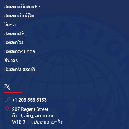
ປະເທດແອັດສະປາຍ
ປະເທດເມັກຊິໂກ
ອິຕາລີ
ປະເທດຝຣັ່ງ
ປະເທດໄທ
ປະເທດການາດາ
ອິນເດຍ
ປະເທດໂປແລນດ໌
ທີ່ຢູ່
+1 205 855 3153
207 Regent Street
ຊັ້ນ 3, ຫ້ອງ, ລອນດອນ
W1B 3HH, ສະຫະອານາຈັກ