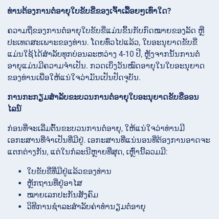
ທ່ານຕ້ອງການຕໍ່ອາຍຸໃບຂັບຂີ່ຂອງເຈົ້າເລື້ອຍໆເທົ່າໃດ?
ຄວາມຖີ່ຂອງການຕໍ່ອາຍຸໃບຂັບຂີ່ແມ່ນຂຶ້ນກັບກົດໝາຍຂອງລັດ ຫຼື
ປະເທດສະເພາະຂອງທ່ານ. ໂດຍທົ່ວໄປແລ້ວ, ໃບອະນຸຍາດຂັບຂີ່
ແມ່ນໃຊ້ໄດ້ສໍາລັບທຸກບ່ອນລະຫວ່າງ 4-10 ປີ, ຫຼັງຈາກນັ້ນການຕໍ່
ອາຍຸແມ່ນມີຄວາມຈໍາເປັນ. ກວດເບິ່ງວັນໝົດອາຍຸໃນໃບອະນຸຍາດ
ຂອງທ່ານເພື່ອໃຫ້ແນ່ໃຈວ່າມັນເປັນປັດຈຸບັນ.
ການກະກຽມສໍາລັບຂະບວນການຕໍ່ອາຍຸໃບອະນຸຍາດຂັບຂີ່ອອນ
ໄລນ໌
ກ່ອນທີ່ຈະເລີ່ມຕົ້ນຂະບວນການຕໍ່ອາຍຸ, ໃຫ້ແນ່ໃຈວ່າທ່ານມີ
ເອກະສານທີ່ຈໍາເປັນທີ່ມີຢູ່. ເອກະສານທີ່ແນ່ນອນທີ່ຕ້ອງການອາດຈະ
ແຕກຕ່າງກັນ, ແຕ່ໃນກໍລະນີຫຼາຍທີ່ສຸດ, ເຫຼົ່ານີ້ລວມມີ:
ໃບຂັບຂີ່ທີ່ມີຢູ່ແລ້ວຂອງທ່ານ
ຫຼັກຖານທີ່ຢູ່ອາໄສ
ໝາຍເລກປະກັນສັງຄົມ
ວິທີການຊໍາລະສໍາລັບຄ່າທໍານຽມຕໍ່ອາຍຸ