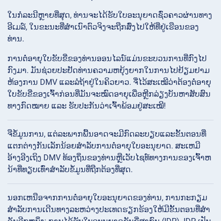
ໃນກໍລະນີຫຼາຍທີ່ສຸດ, ທ່ານຈະໄດ້ຮັບໃບອະນຸຍາດຊົ່ວຄາວຜ່ານທາງ
ອີເມລ໌, ໃນຂະນະທີ່ສໍາເນົາຕົວຈິງຈະຖືກສົ່ງໄປໃຫ້ທີ່ຢູ່ເຮືອນຂອງ
ທ່ານ.
ການຕໍ່ອາຍຸໃບຂັບຂີ່ຂອງທ່ານອອນໄລນ໌ແມ່ນຂະບວນການທີ່ກົງໄປ
ກົງມາ. ມັນຊ່ວຍປະຢັດທ່ານຄວາມຫຍຸ້ງຍາກໃນການໄປຢ້ຽມຢາມ
ຫ້ອງການ DMV ແລະລໍຖ້າຢູ່ໃນຄິວຍາວ. ຈື່ໄວ້ສະເໝີວ່າຕ້ອງຕໍ່ອາຍຸ
ໃບຂັບຂີ່ຂອງເຈົ້າກ່ອນທີ່ມັນຈະໝົດອາຍຸເພື່ອຫຼີກລ່ຽງບັນຫາສັບສົນ
ທາງກົດໝາຍ ແລະ ຮັບປະກັນວ່າເຈົ້າພ້ອມຢູ່ສະເໝີ!
ຈືຂໍ້ມູນການ, ແຕ່ລະພາກພື້ນອາດຈະມີກົດລະບຽບແລະຂັ້ນຕອນທີ່
ແຕກຕ່າງກັນເລັກນ້ອຍສໍາລັບການຕໍ່ອາຍຸໃບອະນຸຍາດ. ສະເຫມີ
ອ້າງອີງເຖິງ DMV ທ້ອງຖິ່ນຂອງທ່ານຫຼືເວັບໄຊທ໌ທາງການຂອງເຈົ້າຫ
ນ້າທີ່ທຽບເທົ່າສໍາລັບຂໍ້ມູນທີ່ຖືກຕ້ອງທີ່ສຸດ.
ນອກເຫນືອຈາກການຕໍ່ອາຍຸໃບອະນຸຍາດຂອງທ່ານ, ການກະກຽມ
ສໍາລັບການເດີນທາງລະຫວ່າງປະເທດຮຽກຮ້ອງໃຫ້ມີຂັ້ນຕອນທີ່ສໍາ