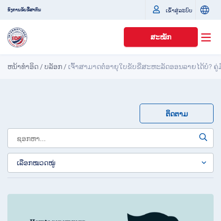
ເຂົ້າສູ່ລະບົບ
ອົງການຂັບຂີ່ສາກົນ
ສະໝັກ
ຫນ້າທໍາອິດ
/
ບລັອກ
/
ເຈົ້າສາມາດຕໍ່ອາຍຸໃບຂັບຂີ່ສະຫະລັດອອນລາຍໄດ້ບໍ? ຄູ່ມ
ຕິດຕາມ