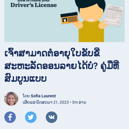
ເຈົ້າສາມາດຕໍ່ອາຍຸໃບຂັບຂີ່
ສະຫະລັດອອນລາຍໄດ້ບໍ? ຄູ່ມືທີ່
ສົມບູນແບບ
ໂດຍ
Sofia Laurent
ເຜີຍແຜ່ ພຶດສະພາ 21, 2023 • 3m ອ່ານ