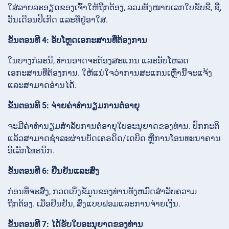
ໃສ່ລາຍລະອຽດຂອງເຈົ້າໃຫ້ຖືກຕ້ອງ, ລວມທັງໝາຍເລກໃບຂັບຂີ່, ຊື່,
ວັນເດືອນປີເກີດ ແລະທີ່ຢູ່ອາໃສ.
ຂັ້ນຕອນທີ 4: ອັບໂຫຼດເອກະສານທີ່ຕ້ອງການ
ໃນບາງກໍລະນີ, ທ່ານອາດຈະຕ້ອງສະແກນ ແລະອັບໂຫລດ
ເອກະສານທີ່ຕ້ອງການ. ໃຫ້ແນ່ໃຈວ່າການສະແກນເຫຼົ່ານີ້ຈະແຈ້ງ
ແລະສາມາດອ່ານໄດ້.
ຂັ້ນຕອນທີ 5: ຈ່າຍຄ່າທໍານຽມການຕໍ່ອາຍຸ
ຈະມີຄ່າທໍານຽມສໍາລັບການຕໍ່ອາຍຸໃບອະນຸຍາດຂອງທ່ານ. ປົກກະຕິ
ແລ້ວສາມາດຊໍາລະຜ່ານບັດເຄຣດິດ/ເດບິດ ຫຼືການໂອນທະນາຄານ
ອີເລັກໂທຣນິກ.
ຂັ້ນຕອນທີ 6: ຢືນຢັນແລະສົ່ງ
ກ່ອນທີ່ຈະສົ່ງ, ກວດເບິ່ງຂໍ້ມູນຂອງທ່ານທັງຫມົດສໍາລັບຄວາມ
ຖືກຕ້ອງ. ເມື່ອຢືນຢັນ, ສົ່ງແບບຟອມແລະການຈ່າຍເງິນ.
ຂັ້ນຕອນທີ 7: ໄດ້ຮັບໃບອະນຸຍາດຂອງທ່ານ