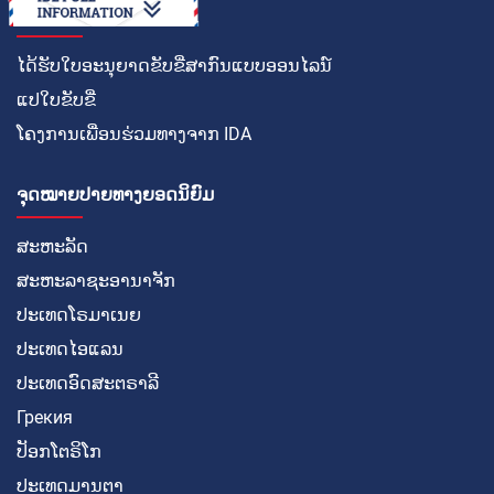
ວິທີໃນການ
ໄດ້ຮັບໃບອະນຸຍາດຂັບຂີ່ສາກົນແບບອອນໄລນ໌
ແປໃບຂັບຂີ່
ໂຄງການເພື່ອນຮ່ວມທາງຈາກ IDA
ຈຸດໝາຍປາຍທາງຍອດນິຍົມ
ສະຫະລັດ
ສະຫະລາຊະອານາຈັກ
ປະເທດໂຣມາເນຍ
ປະເທດໄອແລນ
ປະເທດອົດສະຕຣາລີ
Грекия
ປັອກໂຕຣິໂກ
ປະເທດມານຕາ