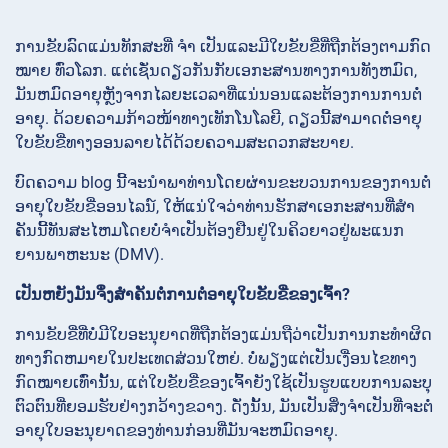
ການຂັບລົດແມ່ນທັກສະທີ່ ຈຳ ເປັນແລະມີໃບຂັບຂີ່ທີ່ຖືກຕ້ອງຕາມກົດ
ໝາຍ ທົ່ວໂລກ. ແຕ່ເຊັ່ນດຽວກັນກັບເອກະສານທາງການທັງຫມົດ,
ມັນຫມົດອາຍຸຫຼັງຈາກໄລຍະເວລາທີ່ແນ່ນອນແລະຕ້ອງການການຕໍ່
ອາຍຸ. ດ້ວຍຄວາມກ້າວໜ້າທາງເທັກໂນໂລຍີ, ດຽວນີ້ສາມາດຕໍ່ອາຍຸ
ໃບຂັບຂີ່ທາງອອນລາຍໄດ້ດ້ວຍຄວາມສະດວກສະບາຍ.
ບົດຄວາມ blog ນີ້ຈະນໍາພາທ່ານໂດຍຜ່ານຂະບວນການຂອງການຕໍ່
ອາຍຸໃບຂັບຂີ່ອອນໄລນ໌, ໃຫ້ແນ່ໃຈວ່າທ່ານຮັກສາເອກະສານທີ່ສໍາ
ຄັນນີ້ທັນສະໄຫມໂດຍບໍ່ຈໍາເປັນຕ້ອງຢືນຢູ່ໃນຄິວຍາວຢູ່ພະແນກ
ຍານພາຫະນະ (DMV).
ເປັນຫຍັງມັນຈຶ່ງສຳຄັນຕໍ່ການຕໍ່ອາຍຸໃບຂັບຂີ່ຂອງເຈົ້າ?
ການຂັບຂີ່ທີ່ບໍ່ມີໃບອະນຸຍາດທີ່ຖືກຕ້ອງແມ່ນຖືວ່າເປັນການກະທໍາຜິດ
ທາງກົດຫມາຍໃນປະເທດສ່ວນໃຫຍ່. ບໍ່ພຽງແຕ່ເປັນເງື່ອນໄຂທາງ
ກົດໝາຍເທົ່ານັ້ນ, ແຕ່ໃບຂັບຂີ່ຂອງເຈົ້າຍັງໃຊ້ເປັນຮູບແບບການລະບຸ
ຕົວຕົນທີ່ຍອມຮັບຢ່າງກວ້າງຂວາງ. ດັ່ງນັ້ນ, ມັນເປັນສິ່ງຈໍາເປັນທີ່ຈະຕໍ່
ອາຍຸໃບອະນຸຍາດຂອງທ່ານກ່ອນທີ່ມັນຈະຫມົດອາຍຸ.