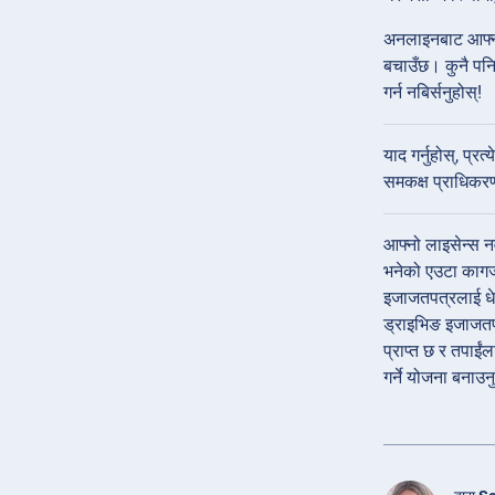
अनलाइनबाट आफ्नो
बचाउँछ। कुनै पनि
गर्न नबिर्सनुहोस्!
याद गर्नुहोस्, प
समकक्ष प्राधिकर
आफ्नो लाइसेन्स नवी
भनेको एउटा कागजा
इजाजतपत्रलाई धेर
ड्राइभिङ इजाजतपत्
प्राप्त छ र तपाईं
गर्ने योजना बनाउ