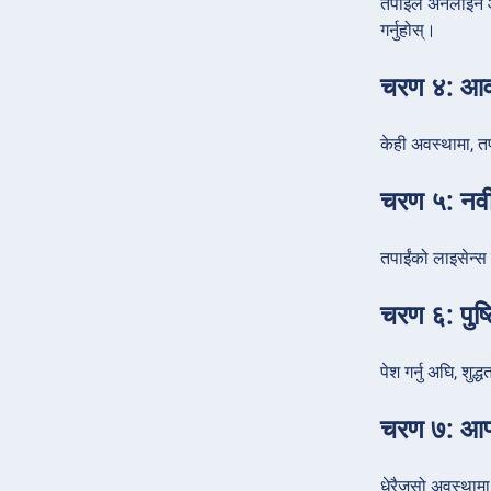
तपाईंले अनलाइन आ
गर्नुहोस्।
चरण ४: आवश
केही अवस्थामा, तप
चरण ५: नवीक
तपाईंको लाइसेन्स 
चरण ६: पुष्टि
पेश गर्नु अघि, शु
चरण ७: आफ्नो
धेरैजसो अवस्थामा