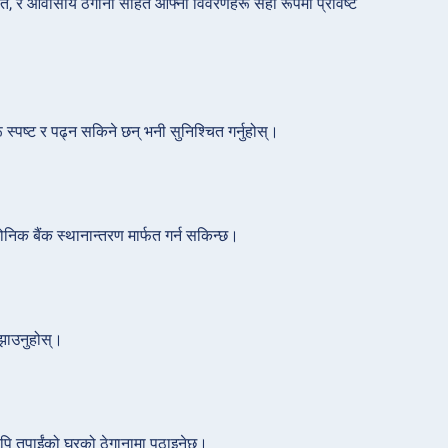
ति, र आवासीय ठेगाना सहित आफ्नो विवरणहरू सही रूपमा प्रविष्ट
स्पष्ट र पढ्न सकिने छन् भनी सुनिश्चित गर्नुहोस्।
रोनिक बैंक स्थानान्तरण मार्फत गर्न सकिन्छ।
बुझाउनुहोस्।
लिपि तपाईंको घरको ठेगानामा पठाइनेछ।