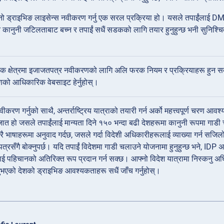
 ड्राइभिङ लाइसेन्स नवीकरण गर्नु एक सरल प्रक्रिया हो। यसले तपाईंलाई DMV
 कानुनी जटिलताबाट बच्न र तपाईं सधैं सडकको लागि तयार हुनुहुन्छ भनी सुनिश्
्रत्येक क्षेत्रमा इजाजतपत्र नवीकरणको लागि अलि फरक नियम र प्रक्रियाहरू हुन
णको आधिकारिक वेबसाइट हेर्नुहोस्।
करण गर्नुको साथै, अन्तर्राष्ट्रिय यात्राको तयारी गर्न अर्को महत्त्वपूर्ण चरण आवश्
त हो जसले तपाईंलाई मान्यता दिने १५० भन्दा बढी देशहरूमा कानुनी रूपमा गाड
ै भाषाहरूमा अनुवाद गर्दछ, जसले गर्दा विदेशी अधिकारीहरूलाई व्याख्या गर्न सजिल
रसँगै बोक्नुपर्छ। यदि तपाईं विदेशमा गाडी चलाउने योजनामा हुनुहुन्छ भने, IDP 
लाई पहिचानको अतिरिक्त रूप प्रदान गर्न सक्छ। आफ्नो विदेश यात्रामा निस्कनु अघ
नुभएको देशको ड्राइभिङ आवश्यकताहरू सधैं जाँच गर्नुहोस्।