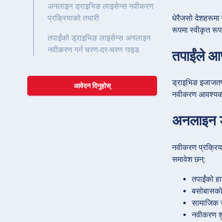
अनलाइन ड्राइभिङ लाइसेन्स नवीकरण
धेरैजसो देशहरूमा
प्रक्रियाको तयारी
रूपमा स्वीकृत रू
तपाईंको ड्राइभिङ लाइसेन्स अनलाइन
नवीकरण गर्न चरण-दर-चरण गाइड
तपाईंले आ
ड्राइभिङ इजाजतपत्
आवेदन दिनुहोस्
नवीकरण आवश्यक हु
अनलाइन ड
नवीकरण प्रक्रिया
समावेश छन्:
तपाईंको ह
बसोबासको
सामाजिक सु
नवीकरण शु