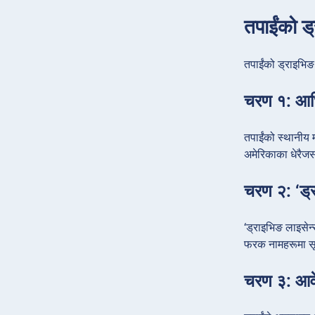
तपाईंको 
तपाईंको ड्राइभि
चरण १: आध
तपाईंको स्थानीय 
अमेरिकाका धेरैजस
चरण २: ‘ड्र
‘ड्राइभिङ लाइसेन
फरक नामहरूमा सूच
चरण ३: आवे