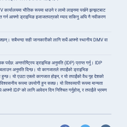
 कार्यालयमा भौतिक रूपमा धाउने र लामो लाइनमा पर्खने झन्झटबाट
चित गर्न आफ्नो ड्राइभिङ इजाजतपत्रको म्याद सकिनु अघि नै नवीकरण
 सक्छन्। सबैभन्दा सही जानकारीको लागि सधैं आफ्नो स्थानीय DMV वा
यक पर्दछ: अन्तर्राष्ट्रिय ड्राइभिङ अनुमति (IDP) प्राप्त गर्नु। IDP
ी चलाउन अनुमति दिन्छ। यो कागजातले तपाईंको ड्राइभिङ
ो हुन्छ। यो एउटा एक्लो कागजात होइन, र यो तपाईंको वैध गृह देशको
अविश्वसनीय रूपमा उपयोगी हुन सक्छ। यो विश्वव्यापी रूपमा मान्यता
ि आफ्नो IDP को लागि आवेदन दिन निश्चित गर्नुहोस्, र तपाईंले भ्रमण