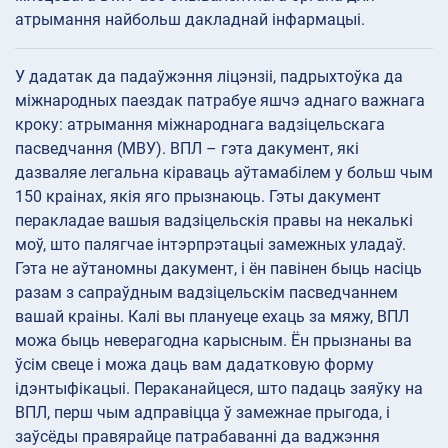
атрымання найбольш дакладнай інфармацыі.
У дадатак да падаўжэння ліцэнзіі, падрыхтоўка да
міжнародных паездак патрабуе яшчэ аднаго важнага
кроку: атрымання міжнароднага вадзіцельскага
пасведчання (МВУ). ВПЛ – гэта дакумент, які
дазваляе легальна кіраваць аўтамабілем у больш чым
150 краінах, якія яго прызнаюць. Гэты дакумент
перакладае вашыя вадзіцельскія правы на некалькі
моў, што палягчае інтэрпрэтацыі замежных уладаў.
Гэта не аўтаномны дакумент, і ён павінен быць насіць
разам з сапраўдным вадзіцельскім пасведчаннем
вашай краіны. Калі вы плануеце ехаць за мяжу, ВПЛ
можа быць неверагодна карысным. Ён прызнаны ва
ўсім свеце і можа даць вам дадатковую форму
ідэнтыфікацыі. Пераканайцеся, што падаць заяўку на
ВПЛ, перш чым адправіцца ў замежнае прыгода, і
заўсёды правярайце патрабаванні да ваджэння