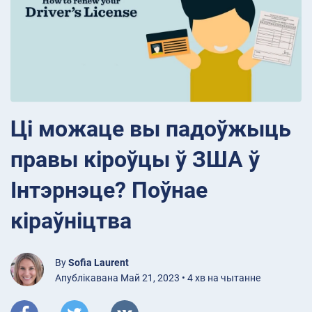
Ці можаце вы падоўжыць
правы кіроўцы ў ЗША ў
Інтэрнэце? Поўнае
кіраўніцтва
By
Sofia Laurent
Апублікавана Май 21, 2023 • 4 хв на чытанне