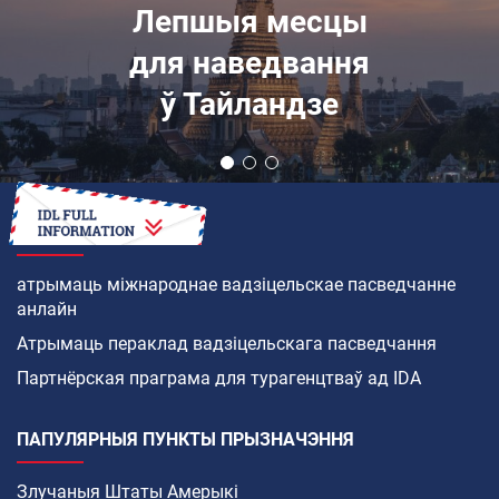
Лепшыя месцы
для наведвання
ў Тайландзе
ЯК
атрымаць міжнароднае вадзіцельскае пасведчанне
анлайн
Атрымаць пераклад вадзіцельскага пасведчання
Партнёрская праграма для турагенцтваў ад IDA
ПАПУЛЯРНЫЯ ПУНКТЫ ПРЫЗНАЧЭННЯ
Злучаныя Штаты Амерыкі