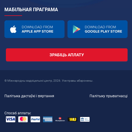
МАБІЛЬНАЯ ПРАГРАМА
ЗРАБІЦЬ АПЛАТУ
© Міжнародны вадзіцельскі цэнтр, 2026. Усе правы абаронены.
Палітыка дастаўкі і вяртання
Палітыку прыватнасці
Спосаб аплаты: