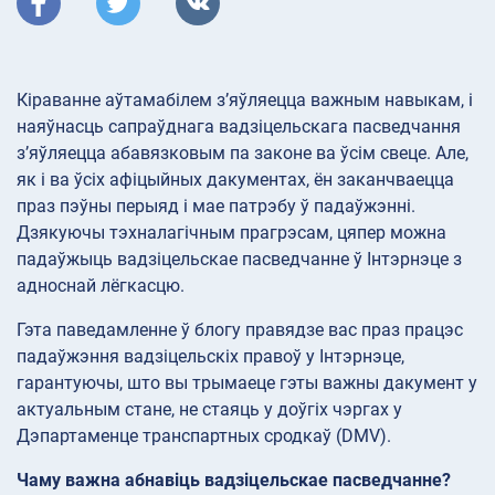
Кіраванне аўтамабілем з’яўляецца важным навыкам, і
наяўнасць сапраўднага вадзіцельскага пасведчання
з’яўляецца абавязковым па законе ва ўсім свеце. Але,
як і ва ўсіх афіцыйных дакументах, ён заканчваецца
праз пэўны перыяд і мае патрэбу ў падаўжэнні.
Дзякуючы тэхналагічным прагрэсам, цяпер можна
падаўжыць вадзіцельскае пасведчанне ў Інтэрнэце з
адноснай лёгкасцю.
Гэта паведамленне ў блогу правядзе вас праз працэс
падаўжэння вадзіцельскіх правоў у Інтэрнэце,
гарантуючы, што вы трымаеце гэты важны дакумент у
актуальным стане, не стаяць у доўгіх чэргах у
Дэпартаменце транспартных сродкаў (DMV).
Чаму важна абнавіць вадзіцельскае пасведчанне?