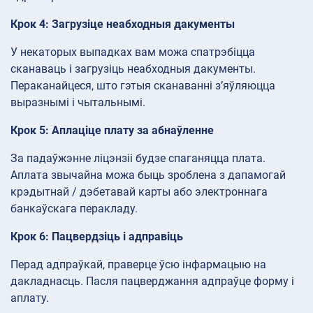
Крок 4: Загрузіце неабходныя дакументы
У некаторых выпадках вам можа спатрэбіцца
сканаваць і загрузіць неабходныя дакументы.
Пераканайцеся, што гэтыя сканаванні з’яўляюцца
выразнымі і чытальнымі.
Крок 5: Аплаціце плату за абнаўленне
За падаўжэнне ліцэнзіі будзе спаганяцца плата.
Аплата звычайна можа быць зроблена з дапамогай
крэдытнай / дэбетавай карты або электроннага
банкаўскага перакладу.
Крок 6: Пацвердзіць і адправіць
Перад адпраўкай, праверце ўсю інфармацыю на
дакладнасць. Пасля пацверджання адпраўце форму і
аплату.