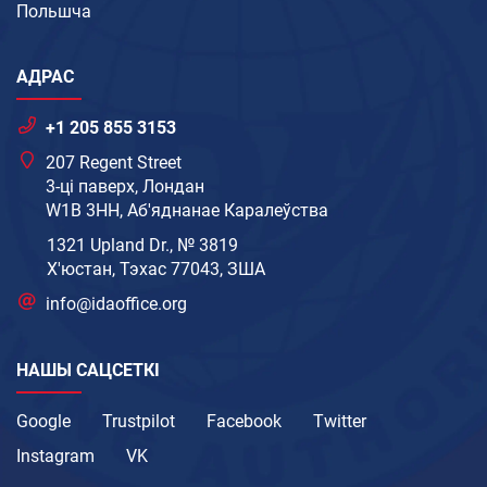
Польшча
АДРАС
+1 205 855 3153
207 Regent Street
3-ці паверх, Лондан
W1B 3HH, Аб'яднанае Каралеўства
1321 Upland Dr., № 3819
Х'юстан, Тэхас 77043, ЗША
info@idaoffice.org
НАШЫ САЦСЕТКІ
Google
Trustpilot
Facebook
Twitter
Instagram
VK