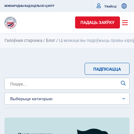
Увайсці
МІЖНАРОДНЫ ВАДЗІЦЕЛЬСКІ ЦЭНТР
ПАДАЦЬ ЗАЯЎКУ
Галоўная старонка
/
Блог
/
Ці можаце вы падоўжыць правы кіроў
ПАДПІСАЦЦА