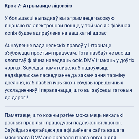
Крок 7: Атрымайце ліцэнзію
У большасці выпадкаў вы атрымаеце часовую
ліцэнзію па электроннай пошце, у той час як фізічная
копія будзе адпраўлена на ваш хатні адрас.
Абнаўленне вадзіцельскіх правоў у Інтэрнэце
з’яўляецца простым працэсам. Гэта пазбаўляе вас ад
клопатаў фізічна наведваць офіс DMV і чакаць у доўгіх
чэргах. Заўсёды памятайце, каб падоўжыць
вадзіцельскае пасведчанне да заканчэння тэрміну
дзеяння, каб пазбегнуць якіх-небудзь юрыдычных
ускладненняў і пераканацца, што вы заўсёды гатовыя
да дарогі!
Памятаеце, што кожны рэгіён можа мець некалькі
розныя правілы і працэдуры падаўжэння ліцэнзіі.
Заўсёды звяртайцеся да афіцыйнага сайта вашага
мясцовага DMV або эквівалентнага органа для