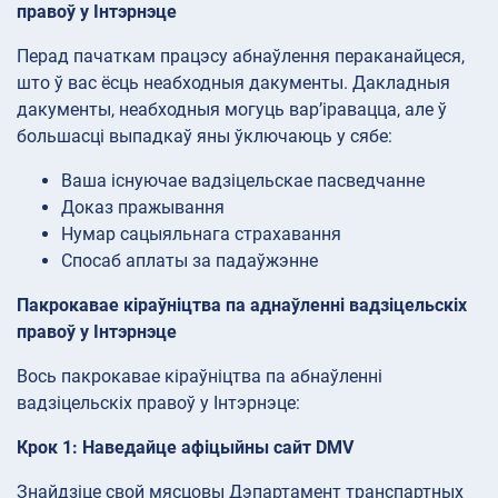
правоў у Інтэрнэце
Перад пачаткам працэсу абнаўлення пераканайцеся,
што ў вас ёсць неабходныя дакументы. Дакладныя
дакументы, неабходныя могуць вар’іравацца, але ў
большасці выпадкаў яны ўключаюць у сябе:
Ваша існуючае вадзіцельскае пасведчанне
Доказ пражывання
Нумар сацыяльнага страхавання
Спосаб аплаты за падаўжэнне
Пакрокавае кіраўніцтва па аднаўленні вадзіцельскіх
правоў у Інтэрнэце
Вось пакрокавае кіраўніцтва па абнаўленні
вадзіцельскіх правоў у Інтэрнэце:
Крок 1: Наведайце афіцыйны сайт DMV
Знайдзіце свой мясцовы Дэпартамент транспартных