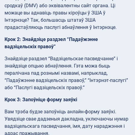
сродкаў (DMV) або эквівалентны сайт органа. Ці
можаце вы аднавіць правы кіроўцы ў ЗША ў
Інтэрнэце? Так, большасць штатаў ЗША
прадастаўляюць паслугі абнаўлення ў Інтэрнэце.
Крок 2: Знайдзіце раздзел “Падаўжэнне
вадзіцельскіх правоў”
Знайдзіце раздзел “Вадзіцельскае пасведчанне” і
знайдзіце опцыю абнаўлення. Гэта можа быць
пералічана пад рознымі назвамі, напрыклад,
“Падаўжэнне вадзіцельскіх правоў,” “Інтэрнэт-паслугі”
або “Паслугі вадзіцельскіх правоў.”
Крок 3: Запоўніце форму заяўкі
Вам трэба будзе запоўніць анлайн-форму заяўкі.
Увядзіце свае дадзеныя дакладна, уключаючы нумар
вадзіцельскага пасведчання, імя, дату нараджэння і
адрас пражывання.