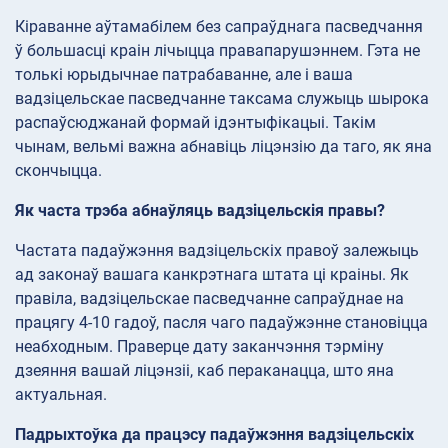
Кіраванне аўтамабілем без сапраўднага пасведчання
ў большасці краін лічыцца правапарушэннем. Гэта не
толькі юрыдычнае патрабаванне, але і ваша
вадзіцельскае пасведчанне таксама служыць шырока
распаўсюджанай формай ідэнтыфікацыі. Такім
чынам, вельмі важна абнавіць ліцэнзію да таго, як яна
скончыцца.
Як часта трэба абнаўляць вадзіцельскія правы?
Частата падаўжэння вадзіцельскіх правоў залежыць
ад законаў вашага канкрэтнага штата ці краіны. Як
правіла, вадзіцельскае пасведчанне сапраўднае на
працягу 4-10 гадоў, пасля чаго падаўжэнне становіцца
неабходным. Праверце дату заканчэння тэрміну
дзеяння вашай ліцэнзіі, каб пераканацца, што яна
актуальная.
Падрыхтоўка да працэсу падаўжэння вадзіцельскіх