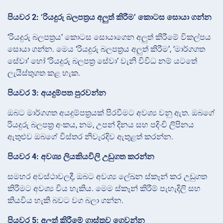
පියවර 2: ‘රියදුරු බලපත්‍රය අලුත් කිරීම’ කොටස සොයා ගන්න
‘රියදුරු බලපත්‍රය’ කොටස සොයාගෙන අලුත් කිරීමේ විකල්පය
සොයා ගන්න. මෙය ‘රියදුරු බලපත්‍රය අලුත් කිරීම’, ‘මාර්ගගත
සේවා’ හෝ ‘රියදුරු බලපත්‍ර සේවා’ වැනි විවිධ නම් යටතේ
ලැයිස්තුගත කළ හැක.
පියවර 3: අයදුම්පත පුරවන්න
ඔබට මාර්ගගත අයදුම්පත්‍රයක් පිරවීමට අවශ්‍ය වනු ඇත. ඔබගේ
රියදුරු බලපත්‍ර අංකය, නම, උපන් දිනය සහ පදිංචි ලිපිනය
ඇතුළුව ඔබගේ විස්තර නිවැරදිව ඇතුළත් කරන්න.
පියවර 4: අවශ්‍ය ලියකියවිලි උඩුගත කරන්න
සමහර අවස්ථාවලදී, ඔබට අවශ්‍ය ලේඛන ස්කෑන් කර උඩුගත
කිරීමට අවශ්‍ය විය හැකිය. මෙම ස්කෑන් කිරීම් පැහැදිලි සහ
කියවිය හැකි බවට වග බලා ගන්න.
පියවර 5: අලුත් කිරීමේ ගාස්තුව ගෙවන්න