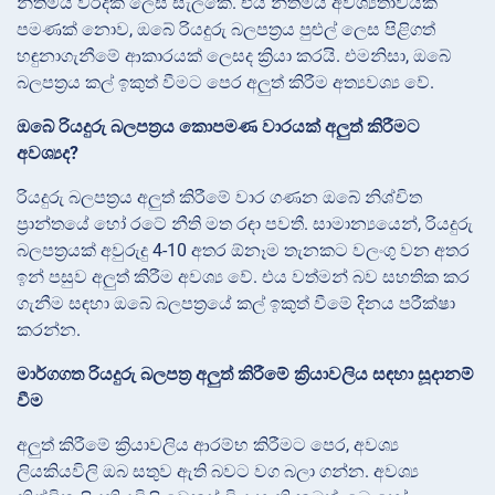
නීතිමය වරදක් ලෙස සැලකේ. එය නීතිමය අවශ්‍යතාවයක්
පමණක් නොව, ඔබේ රියදුරු බලපත්‍රය පුළුල් ලෙස පිළිගත්
හඳුනාගැනීමේ ආකාරයක් ලෙසද ක්‍රියා කරයි. එමනිසා, ඔබේ
බලපත්‍රය කල් ඉකුත් වීමට පෙර අලුත් කිරීම අත්‍යවශ්‍ය වේ.
ඔබේ රියදුරු බලපත්‍රය කොපමණ වාරයක් අලුත් කිරීමට
අවශ්‍යද?
රියදුරු බලපත්‍රය අලුත් කිරීමේ වාර ගණන ඔබේ නිශ්චිත
ප්‍රාන්තයේ හෝ රටේ නීති මත රඳා පවතී. සාමාන්‍යයෙන්, රියදුරු
බලපත්‍රයක් අවුරුදු 4-10 අතර ඕනෑම තැනකට වලංගු වන අතර
ඉන් පසුව අලුත් කිරීම අවශ්‍ය වේ. එය වත්මන් බව සහතික කර
ගැනීම සඳහා ඔබේ බලපත්‍රයේ කල් ඉකුත් වීමේ දිනය පරීක්ෂා
කරන්න.
මාර්ගගත රියදුරු බලපත්‍ර අලුත් කිරීමේ ක්‍රියාවලිය සඳහා සූදානම්
වීම
අලුත් කිරීමේ ක්‍රියාවලිය ආරම්භ කිරීමට පෙර, අවශ්‍ය
ලියකියවිලි ඔබ සතුව ඇති බවට වග බලා ගන්න. අවශ්‍ය