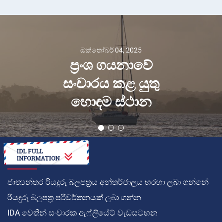
ඔක්තෝබර් 04, 2025
ප්‍රංශ ගයනාවේ
සංචාරය කළ යුතු
හොඳම ස්ථාන
කොහොමද
ජාත්‍යන්තර රියදුරු බලපත්‍රය අන්තර්ජාලය හරහා ලබා ගන්නේ
රියදුරු බලපත්‍ර පරිවර්තනයක් ලබා ගන්න
IDA වෙතින් සංචාරක ඇෆ්ලියේට් වැඩසටහන