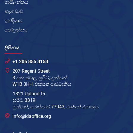
තායිලන්තය
කැනඩාව
ඉන්දියාව
පෝලන්තය
ලිපිනය
+1 205 855 3153
207 Regent Street
3 වන මහල, සුයිට්, ලන්ඩන්
W1B 3HH, එක්සත් රාජධානිය
1321 Upland Dr.
සුයිට් 3819
හුස්ටන්, ටෙක්සාස් 77043, එක්සත් ජනපදය
info@idaoffice.org