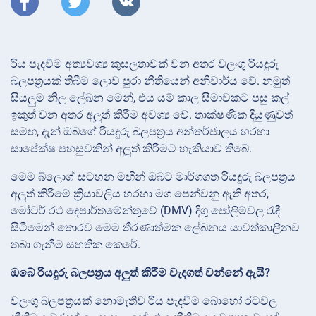
රිය පැදවීම අත්‍යවශ්‍ය කුසලතාවක් වන අතර වලංගු රියදුරු
බලපත්‍රයක් තිබීම ලොව පුරා නීතියෙන් අනිවාර්ය වේ. නමුත්
සියලුම නිල ලේඛන මෙන්, එය යම් කාල සීමාවකට පසු කල්
ඉකුත් වන අතර අලුත් කිරීම අවශ්‍ය වේ. තාක්ෂණික දියුණුවත්
සමඟ, දැන් ඔබගේ රියදුරු බලපත්‍රය අන්තර්ජාලය හරහා
සාපේක්ෂ පහසුවකින් අලුත් කිරීමට හැකියාව තිබේ.
මෙම බ්ලොග් සටහන මඟින් ඔබට මාර්ගගත රියදුරු බලපත්‍රය
අලුත් කිරීමේ ක්‍රියාවලිය හරහා මග පෙන්වනු ඇති අතර,
මෝටර් රථ දෙපාර්තමේන්තුවේ (DMV) දිගු පෝලිම්වල රැඳී
සිටීමෙන් තොරව මෙම තීරණාත්මක ලේඛනය යාවත්කාලීනව
තබා ගැනීම සහතික කෙරේ.
ඔබේ රියදුරු බලපත්‍රය අලුත් කිරීම වැදගත් වන්නේ ඇයි?
වලංගු බලපත්‍රයක් නොමැතිව රිය පැදවීම බොහෝ රටවල