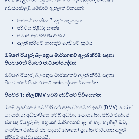
නිශ්චිත ලියකියවිලි වෙනස් විය හැකි නමුත්, බොහෝ
අවස්ථාවලදී, මේවාට ඇතුළත් වන්නේ:
ඔබගේ පවතින රියදුරු බලපත්‍රය
පදිංචිය පිළිබඳ සාක්ෂි
සමාජ ආරක්ෂණ අංකය
අලුත් කිරීමේ ගාස්තුව ගෙවීමේ ක්‍රමය
ඔබගේ රියදුරු බලපත්‍රය මාර්ගගතව අලුත් කිරීම සඳහා
පියවරෙන් පියවර මාර්ගෝපදේශය
ඔබගේ රියදුරු බලපත්‍රය මාර්ගගතව අලුත් කිරීම සඳහා
පියවරෙන් පියවර මාර්ගෝපදේශයක් මෙන්න:
පියවර 1: නිල DMV වෙබ් අඩවියට පිවිසෙන්න
ඔබේ ප්‍රදේශයේ මෝටර් රථ දෙපාර්තමේන්තුවේ (DMV) හෝ ඒ
හා සමාන අධිකාරියේ වෙබ් අඩවිය සොයන්න. ඔබට එක්සත්
ජනපද රියදුරු බලපත්‍රයක් මාර්ගගතව අලුත් කළ හැකිද? ඔව්,
ඇමරිකා එක්සත් ජනපදයේ බොහෝ ප්‍රාන්ත මාර්ගගත අලුත්
කිරීමේ සේවා සපයයි.