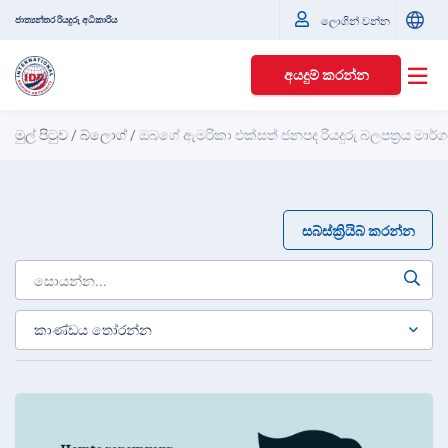
ජාත්‍යන්තර රියදුරු අධිකාරිය
ලොගින් වන්න
අයදුම් කරන්න
මුල් පිටුව
/
බ්ලොග්
/
ඔබගේ ඇමරිකා එක්සත් ජනපද රියදුරු බලපත්‍රය මාර්
සබ්ස්ක්‍රියිබ් කරන්න