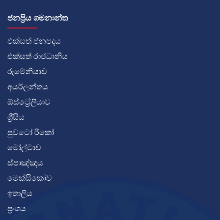
ජනප්‍රිය ගමනාන්ත
එක්සත් ජනපදය
එක්සත් රාජධානිය
රුමේනියාව
අයර්ලන්තය
ඕස්ට්‍රේලියාව
ග්‍රීසිය
පුවටෝ රිකෝ
මෝල්ටාව
ස්පාඤ්ඤය
මෙක්සිකෝව
ඉතාලිය
ප්‍රංශය