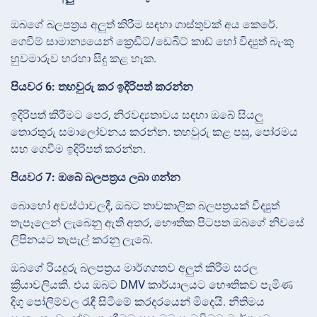
ඔබගේ බලපත්‍රය අලුත් කිරීම සඳහා ගාස්තුවක් අය කෙරේ.
ගෙවීම් සාමාන්‍යයෙන් ක්‍රෙඩිට්/ඩෙබිට් කාඩ් හෝ විද්‍යුත් බැංකු
හුවමාරුව හරහා සිදු කළ හැක.
පියවර 6: තහවුරු කර ඉදිරිපත් කරන්න
ඉදිරිපත් කිරීමට පෙර, නිරවද්‍යතාවය සඳහා ඔබේ සියලු
තොරතුරු සමාලෝචනය කරන්න. තහවුරු කළ පසු, පෝරමය
සහ ගෙවීම ඉදිරිපත් කරන්න.
පියවර 7: ඔබේ බලපත්‍රය ලබා ගන්න
බොහෝ අවස්ථාවලදී, ඔබට තාවකාලික බලපත්‍රයක් විද්‍යුත්
තැපෑලෙන් ලැබෙනු ඇති අතර, භෞතික පිටපත ඔබගේ නිවසේ
ලිපිනයට තැපැල් කරනු ලැබේ.
ඔබගේ රියදුරු බලපත්‍රය මාර්ගගතව අලුත් කිරීම සරල
ක්‍රියාවලියකි. එය ඔබට DMV කාර්යාලයට භෞතිකව පැමිණ
දිගු පෝලිම්වල රැඳී සිටීමේ කරදරයෙන් මිදෙයි. නීතිමය