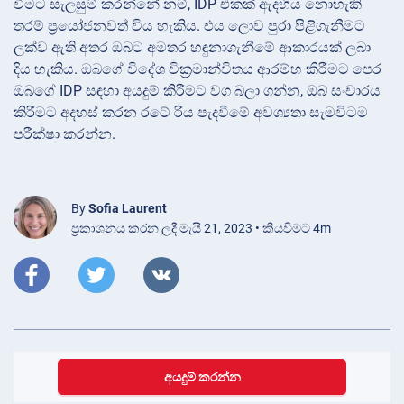
වීමට සැලසුම් කරන්නේ නම්, IDP එකක් ඇදහිය නොහැකි
තරම් ප්‍රයෝජනවත් විය හැකිය. එය ලොව පුරා පිළිගැනීමට
ලක්ව ඇති අතර ඔබට අමතර හඳුනාගැනීමේ ආකාරයක් ලබා
දිය හැකිය. ඔබගේ විදේශ වික්‍රමාන්විතය ආරම්භ කිරීමට පෙර
ඔබගේ IDP සඳහා අයදුම් කිරීමට වග බලා ගන්න, ඔබ සංචාරය
කිරීමට අදහස් කරන රටේ රිය පැදවීමේ අවශ්‍යතා සැමවිටම
පරීක්ෂා කරන්න.
By
Sofia Laurent
ප්‍රකාශනය කරන ලදී මැයි 21, 2023 • කියවීමට 4m
අයදුම් කරන්න