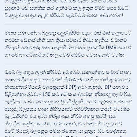
සංකූලතා වළක්වා ගැනීමට සහ ඔබ සැමවිටම මාර්ගයට
සූදානම් බව සහතික කර ගැනීමට කල් ඉකුත් වීමට පෙර ඔබේ
රියදුරු බලපත්‍රය අලුත් කිරීමට සැමවිටම මතක තබා ගන්න!
මතක තබා ගන්න, බලපත්‍ර අලුත් කිරීම සඳහා එක් එක් කලාපයට
තරමක් වෙනස් නීති සහ ක්‍රියා පටිපාටි තිබිය හැකිය. වඩාත්ම
නිවැරදි තොරතුරු සඳහා සැමවිටම ඔබේ ප්‍රාදේශීය DMV හෝ ඒ
හා සමාන අධිකාරියේ නිල වෙබ් අඩවිය වෙත යොමු වන්න.
ඔබේ බලපත්‍රය අලුත් කිරීමට අමතරව, ජාත්‍යන්තර සංචාර සඳහා
සූදානම් වීම සඳහා තවත් එක් තීරණාත්මක පියවරක් අවශ්‍ය වේ:
ජාත්‍යන්තර රියදුරු බලපත්‍රයක් (IDP) ලබා ගැනීම. IDP යනු එය
පිළිගන්නා රටවල් 150 කට අධික සංඛ්‍යාවක නීත්‍යානුකූලව රිය
පැදවීමට ඔබට ඉඩ සලසන ලියවිල්ලකි. මෙම ලේඛනය ඔබගේ
රියදුරු බලපත්‍රය භාෂා කිහිපයකට පරිවර්තනය කරයි, විදේශීය
බලධාරීන්ට එය අර්ථ නිරූපණය කිරීම පහසු කරයි. එය
ස්වාධීන ලේඛනයක් නොවන අතර, එය ඔබගේ වලංගු මව්
රටේ රියදුරු බලපත්‍රය සමඟ රැගෙන යා යුතුය. ඔබ විදේශගත