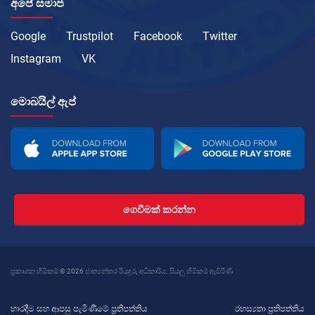
අපේ සමාජ
Google
Trustpilot
Facebook
Twitter
Instagram
VK
මොබයිල් ඇප්
ගෙවීමක් කරන්න
ප්‍රකාශන හිමිකම් © 2026 ජාත්‍යන්තර රියදුරු අධිකාරිය. සියලු හිමිකම් ඇවිරිණි
භාරදීම සහ ආපසු පැමිණීමේ ප්‍රතිපත්තිය
රහස්‍යතා ප්‍රතිපත්තිය