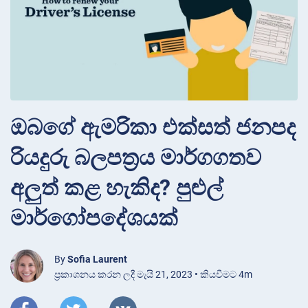
ඔබගේ ඇමරිකා එක්සත් ජනපද
රියදුරු බලපත්‍රය මාර්ගගතව
අලුත් කළ හැකිද? පුළුල්
මාර්ගෝපදේශයක්
By
Sofia Laurent
ප්‍රකාශනය කරන ලදී මැයි 21, 2023 • කියවීමට 4m