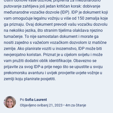
Osim obnove vaše dozvole, priprema za međunarodno
putovanje zahtijeva još jedan kritičan korak: dobivanje
međunarodne vozačke dozvole (IDP). IDP je dokument koji
vam omogućuje legalnu vožnju u više od 150 zemalja koje
ga priznaju. Ovaj dokument prevodi vašu vozačku dozvolu
na nekoliko jezika, što stranim tijelima olakšava njezino
tumačenje. To nije samostalan dokument i morate ga
nositi zajedno s važećom vozačkom dozvolom iz matične
zemlje. Ako planirate voziti u inozemstvo, IDP može biti
nevjerojatno koristan. Priznat je u cijelom svijetu i može
vam pružiti dodatni oblik identifikacije. Obavezno se
prijavite za svog IDP-a prije nego što se upustite u svoju
prekomorsku avanturu i uvijek provjerite uvjete vožnje u
zemlji koju planirate posjetiti.
Po
Sofia Laurent
Objavljeno svibanj 21, 2023 • 4m za čitanje