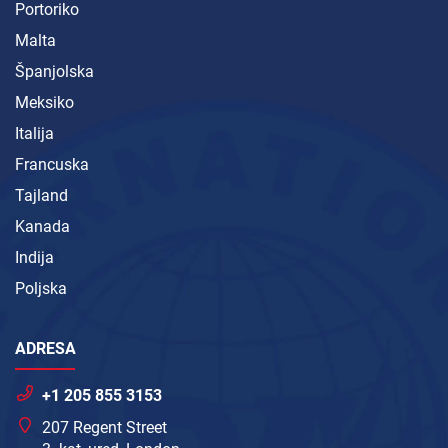
Portoriko
Malta
Španjolska
Meksiko
Italija
Francuska
Tajland
Kanada
Indija
Poljska
ADRESA
+1 205 855 3153
207 Regent Street