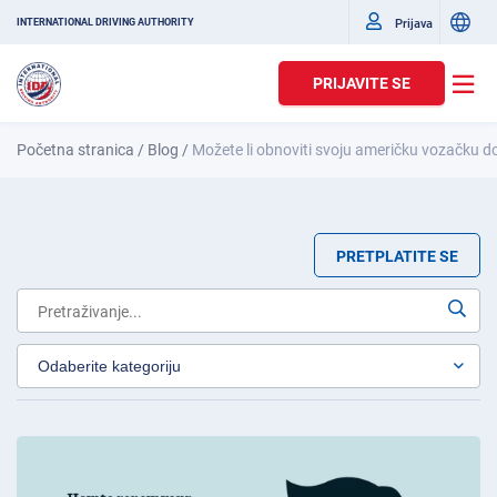
Prijava
INTERNATIONAL DRIVING AUTHORITY
PRIJAVITE SE
Početna stranica
/
Blog
/
Možete li obnoviti svoju američku vozačku d
PRETPLATITE SE