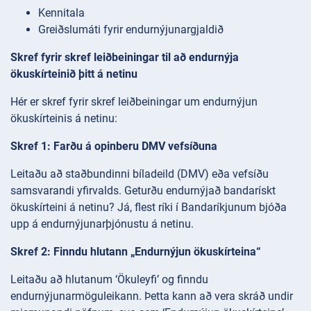
Kennitala
Greiðslumáti fyrir endurnýjunargjaldið
Skref fyrir skref leiðbeiningar til að endurnýja
ökuskírteinið þitt á netinu
Hér er skref fyrir skref leiðbeiningar um endurnýjun
ökuskírteinis á netinu:
Skref 1: Farðu á opinberu DMV vefsíðuna
Leitaðu að staðbundinni bíladeild (DMV) eða vefsíðu
samsvarandi yfirvalds. Geturðu endurnýjað bandarískt
ökuskírteini á netinu? Já, flest ríki í Bandaríkjunum bjóða
upp á endurnýjunarþjónustu á netinu.
Skref 2: Finndu hlutann „Endurnýjun ökuskírteina“
Leitaðu að hlutanum ‘Ökuleyfi’ og finndu
endurnýjunarmöguleikann. Þetta kann að vera skráð undir