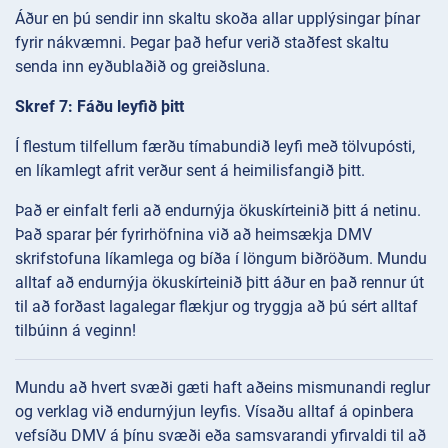
Áður en þú sendir inn skaltu skoða allar upplýsingar þínar
fyrir nákvæmni. Þegar það hefur verið staðfest skaltu
senda inn eyðublaðið og greiðsluna.
Skref 7: Fáðu leyfið þitt
Í flestum tilfellum færðu tímabundið leyfi með tölvupósti,
en líkamlegt afrit verður sent á heimilisfangið þitt.
Það er einfalt ferli að endurnýja ökuskírteinið þitt á netinu.
Það sparar þér fyrirhöfnina við að heimsækja DMV
skrifstofuna líkamlega og bíða í löngum biðröðum. Mundu
alltaf að endurnýja ökuskírteinið þitt áður en það rennur út
til að forðast lagalegar flækjur og tryggja að þú sért alltaf
tilbúinn á veginn!
Mundu að hvert svæði gæti haft aðeins mismunandi reglur
og verklag við endurnýjun leyfis. Vísaðu alltaf á opinbera
vefsíðu DMV á þínu svæði eða samsvarandi yfirvaldi til að