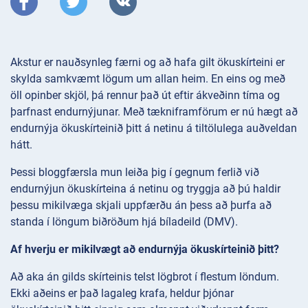
Akstur er nauðsynleg færni og að hafa gilt ökuskírteini er
skylda samkvæmt lögum um allan heim. En eins og með
öll opinber skjöl, þá rennur það út eftir ákveðinn tíma og
þarfnast endurnýjunar. Með tækniframförum er nú hægt að
endurnýja ökuskírteinið þitt á netinu á tiltölulega auðveldan
hátt.
Þessi bloggfærsla mun leiða þig í gegnum ferlið við
endurnýjun ökuskírteina á netinu og tryggja að þú haldir
þessu mikilvæga skjali uppfærðu án þess að þurfa að
standa í löngum biðröðum hjá bíladeild (DMV).
Af hverju er mikilvægt að endurnýja ökuskírteinið þitt?
Að aka án gilds skírteinis telst lögbrot í flestum löndum.
Ekki aðeins er það lagaleg krafa, heldur þjónar