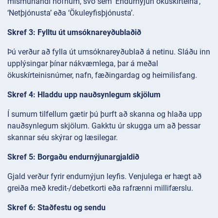
mismunandi nöfnum, svo sem ‘Endurnýjun ökuskírteina’,
‘Netþjónusta’ eða ‘Ökuleyfisþjónusta’.
Skref 3: Fylltu út umsóknareyðublaðið
Þú verður að fylla út umsóknareyðublað á netinu. Sláðu inn
upplýsingar þínar nákvæmlega, þar á meðal
ökuskírteinisnúmer, nafn, fæðingardag og heimilisfang.
Skref 4: Hladdu upp nauðsynlegum skjölum
Í sumum tilfellum gætir þú þurft að skanna og hlaða upp
nauðsynlegum skjölum. Gakktu úr skugga um að þessar
skannar séu skýrar og læsilegar.
Skref 5: Borgaðu endurnýjunargjaldið
Gjald verður fyrir endurnýjun leyfis. Venjulega er hægt að
greiða með kredit-/debetkorti eða rafrænni millifærslu.
Skref 6: Staðfestu og sendu