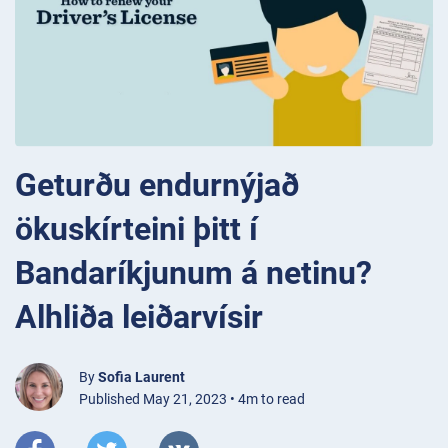
Geturðu endurnýjað
ökuskírteini þitt í
Bandaríkjunum á netinu?
Alhliða leiðarvísir
By
Sofia Laurent
Published May 21, 2023 • 4m to read