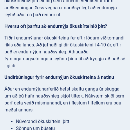
ökuskírteinið þitt einnig sem almennt viðurkennt form
auðkenningar. Þess vegna er nauðsynlegt að endurnýja
leyfið áður en það rennur út.
Hversu oft þarftu að endurnýja ökuskírteinið þitt?
Tíðni endurnýjunar ökuskírteina fer eftir lögum viðkomandi
ríkis eða lands. Að jafnaði gildir ökuskírteini í 4-10 ár, eftir
það er endurnýjun nauðsynleg. Athugaðu
fyrningardagsetningu á leyfinu þínu til að tryggja að það sé
í gildi.
Undirbúningur fyrir endurnýjun ökuskírteina á netinu
Áður en endurnýjunarferlið hefst skaltu ganga úr skugga
um að þú hafir nauðsynleg skjöl tiltæk. Nákvæm skjöl sem
þarf geta verið mismunandi, en í flestum tilfellum eru þau
meðal annars:
Núverandi ökuskírteini þitt
Sönnun um búsetu