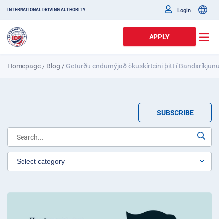
Login
INTERNATIONAL DRIVING AUTHORITY
APPLY
Homepage
/
Blog
/
Geturðu endurnýjað ökuskírteini þitt í Bandaríkjunum
SUBSCRIBE