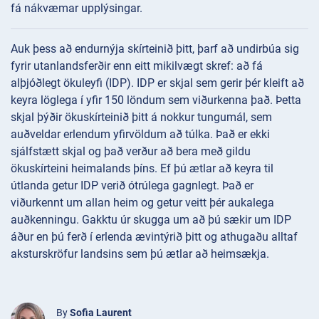
fá nákvæmar upplýsingar.
Auk þess að endurnýja skírteinið þitt, þarf að undirbúa sig
fyrir utanlandsferðir enn eitt mikilvægt skref: að fá
alþjóðlegt ökuleyfi (IDP). IDP er skjal sem gerir þér kleift að
keyra löglega í yfir 150 löndum sem viðurkenna það. Þetta
skjal þýðir ökuskírteinið þitt á nokkur tungumál, sem
auðveldar erlendum yfirvöldum að túlka. Það er ekki
sjálfstætt skjal og það verður að bera með gildu
ökuskírteini heimalands þíns. Ef þú ætlar að keyra til
útlanda getur IDP verið ótrúlega gagnlegt. Það er
viðurkennt um allan heim og getur veitt þér aukalega
auðkenningu. Gakktu úr skugga um að þú sækir um IDP
áður en þú ferð í erlenda ævintýrið þitt og athugaðu alltaf
aksturskröfur landsins sem þú ætlar að heimsækja.
By
Sofia Laurent