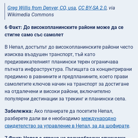
Greg Willis from Denver, CO, usa
,
CC BY-SA 2.0
, via
Wikimedia Commons
6 Факт: До високопланинските райони може да се
стигне само със самолет
В Непал, достъпът до високопланинските райони често
изисква въздушен транспорт, тъй като
предизвикателният планински терен ограничава
пътната инфраструктура. Пътищата са концентрирани
предимно в равнините и предпланините, което прави
самолетите ключов начин на транспорт за достигане
на отдалечени и високи райони, включително
популярни дестинации за трекинг и планински села.
Забележка:
Ако планирате да посетите Непал,
разберете дали ви е необходимо
международно
свидетелство за управление в Непал, за да шофирате
.