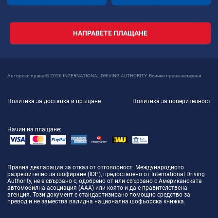
НАПРАВЕТЕ ПЛАЩАНЕ
Авторски права © 2026 INTERNATIONAL DRIVING AUTHORITY. Всички права запазени
Политика за доставка и връщане
Политика за поверителност
Начин на плащане:
Правна декларация за отказ от отговорност
: Международното
разрешително за шофиране (IDP), предоставено от International Driving
Authority, не е свързано с, одобрено от или свързано с Американската
автомобилна асоциация (AAA) или която и да е правителствена
агенция. Този документ е стандартизирано помощно средство за
превод и не замества валидна национална шофьорска книжка.