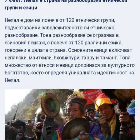
7 Факт: Непал е страна на разнообразни етнически
групи и езици
Непал е дом на повече от 120 етнически групи,
подчертавайки забележителното си етническо
разнообразие. Това разнообразие се отразява в
езиковия пейзаж, с повече от 120 различни езика,
говорени в цялата страна. Основните езици включват
непалски, маитхили, бходжпури, тхару и таманг. Това
множество от етноси и езици допринася за културното
богатство, което определя уникалната идентичност на
Непал.