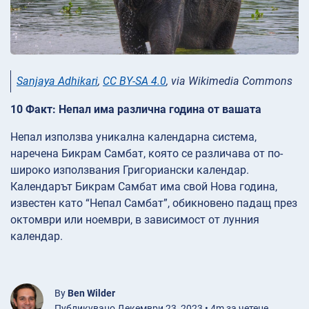
Sanjaya Adhikari
,
CC BY-SA 4.0
, via Wikimedia Commons
10 Факт: Непал има различна година от вашата
Непал използва уникална календарна система,
наречена Бикрам Самбат, която се различава от по-
широко използвания Григориански календар.
Календарът Бикрам Самбат има свой Нова година,
известен като “Непал Самбат”, обикновено падащ през
октомври или ноември, в зависимост от лунния
календар.
By
Ben Wilder
Публикувано Декември 23, 2023 • 4m за четене