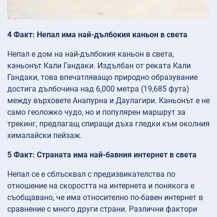
4 Факт: Непал има най-дълбокия каньон в света
Непал е дом на най-дълбокия каньон в света,
каньонът Кали Гандаки. Издълбан от реката Кали
Гандаки, това впечатляващо природно образувание
достига дълбочина над 6,000 метра (19,685 фута)
между върховете Анапурна и Даулагири. Каньонът е не
само геоложко чудо, но и популярен маршрут за
трекинг, предлагащ спиращи дъха гледки към околния
хималайски пейзаж.
5 Факт: Страната има най-бавния интернет в света
Непал се е сблъсквал с предизвикателства по
отношение на скоростта на интернета и понякога е
съобщавано, че има относително по-бавен интернет в
сравнение с много други страни. Различни фактори