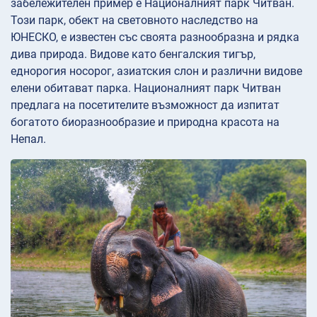
забележителен пример е Националният парк Читван.
Този парк, обект на световното наследство на
ЮНЕСКО, е известен със своята разнообразна и рядка
дива природа. Видове като бенгалския тигър,
еднорогия носорог, азиатския слон и различни видове
елени обитават парка. Националният парк Читван
предлага на посетителите възможност да изпитат
богатото биоразнообразие и природна красота на
Непал.