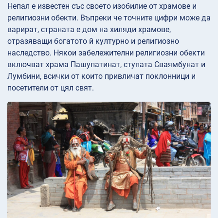
Непал е известен със своето изобилие от храмове и
религиозни обекти. Въпреки че точните цифри може да
варират, страната е дом на хиляди храмове,
отразяващи богатото й културно и религиозно
наследство. Някои забележителни религиозни обекти
включват храма Пашупатинат, ступата Сваямбунат и
Лумбини, всички от които привличат поклонници и
посетители от цял свят.