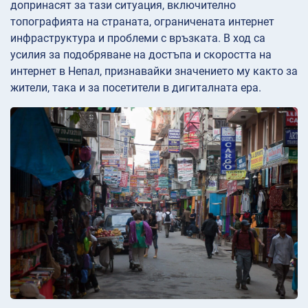
допринасят за тази ситуация, включително
топографията на страната, ограничената интернет
инфраструктура и проблеми с връзката. В ход са
усилия за подобряване на достъпа и скоростта на
интернет в Непал, признавайки значението му както за
жители, така и за посетители в дигиталната ера.