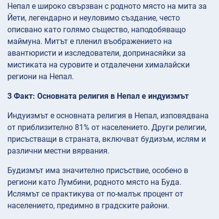
Непал е широко свързван с родното място на мита за
Йети, легендарно и неуловимо създание, често
описвано като голямо същество, наподобяващо
маймуна. Митът е пленил въображението на
авантюристи и изследователи, допринасяйки за
мистиката на суровите и отдалечени хималайски
региони на Непал.
3 Факт: Основната религия в Непал е индуизмът
Индуизмът е основната религия в Непал, изповядвана
от приблизително 81% от населението. Други религии,
присъстващи в страната, включват будизъм, ислям и
различни местни вярвания.
Будизмът има значително присъствие, особено в
региони като Лумбини, родното място на Буда.
Ислямът се практикува от по-малък процент от
населението, предимно в градските райони.