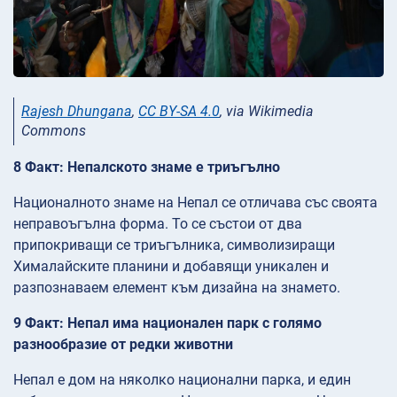
Rajesh Dhungana
,
CC BY-SA 4.0
, via Wikimedia
Commons
8 Факт: Непалското знаме е триъгълно
Националното знаме на Непал се отличава със своята
неправоъгълна форма. То се състои от два
припокриващи се триъгълника, символизиращи
Хималайските планини и добавящи уникален и
разпознаваем елемент към дизайна на знамето.
9 Факт: Непал има национален парк с голямо
разнообразие от редки животни
Непал е дом на няколко национални парка, и един