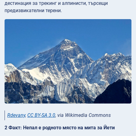
дестинация за трекинг и алпинисти, търсещи
предизвикателни терени.
Rdevany
,
CC BY-SA 3.0
, via Wikimedia Commons
2 Факт: Непал е родното място на мита за Йети