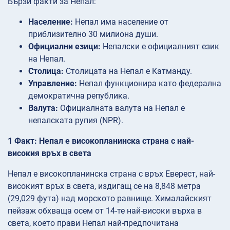
Бързи факти за Непал:
Население:
Непал има население от
приблизително 30 милиона души.
Официални езици:
Непалски е официалният език
на Непал.
Столица:
Столицата на Непал е Катманду.
Управление:
Непал функционира като федерална
демократична република.
Валута:
Официалната валута на Непал е
непалската рупия (NPR).
1 Факт: Непал е високопланинска страна с най-
високия връх в света
Непал е високопланинска страна с връх Еверест, най-
високият връх в света, издигащ се на 8,848 метра
(29,029 фута) над морското равнище. Хималайският
пейзаж обхваща осем от 14-те най-високи върха в
света, което прави Непал най-предпочитана