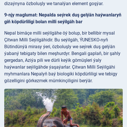
dizaýnyna özboluşly we tanalýan element goşýar.
9-njy maglumat: Nepalda seýrek duş gelýän haýwanlaryň
giň köpdürliligi bolan milli seýilgäh bar
Nepal birnäçe milli seýilgähe öý bolup, bir bellibir mysal
Çitwan Milli Seýilgähidir. Bu seýilgäh, ÝUNESKO-nyň
Bütindünýä mirasy ýeri, özboluşly we seýrek duş gelýän
ýabaný tebigaty bilen meşhurdyr. Bengali gaplaň, bir şahly
gergedan, Aziýa pili we dürli keýik görnüşleri ýaly
haýwanlar seýilgähde ýaşaýarlar. Çitwan Milli Seýilgähi
myhmanlara Nepalyň baý biologiki köpdürliligi we tebigy
gözelligini görkezmek mümkinçiligini berýär.