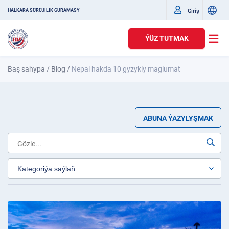
Giriş
HALKARA SÜRÜJILIK GURAMASY
ÝÜZ TUTMAK
Baş sahypa
/
Blog
/
Nepal hakda 10 gyzykly maglumat
ABUNA ÝAZYLYŞMAK