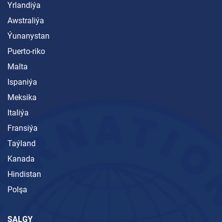
Yrlandiýa
Awstraliýa
Ýunanystan
Puerto-riko
Malta
Ispaniýa
Meksika
Italiýa
Fransiýa
Taýland
Kanada
Hindistan
Polşa
SALGY