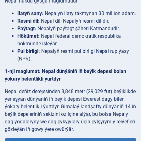
Nepal hakda gysga maglumatlar:
Ilatyň sany:
Nepalyň ilaty takmynan 30 million adam.
Resmi dil:
Nepal dili Nepalyň resmi dilidir.
Paýtagt:
Nepalyň paýtagt şäheri Katmandudir.
Hökümet:
Nepal federal demokratik respublika
hökmünde işleýär.
Pul birligi:
Nepalyň resmi pul birligi Nepal rupiýasy
(NPR).
1-nji maglumat: Nepal dünýäniň iň beýik depesi bolan
ýokary belentlikli ýurtdyr
Nepal deňiz derejesinden 8,848 metr (29,029 fut) beýiklikde
ýerleşýän dünýäniň iň beýik depesi Ewerest dagy bilen
ýokary belentlikli ýurtdyr. Gimalaý landşafty dünýäniň 14 iň
beýik depeleriniň sekizini öz içine alýar, bu bolsa Nepaly
dag ýodalaryny we dag çykyjylary üçin çylşyrymly relýefleri
gözleýän iň gowy ýere öwürýär.