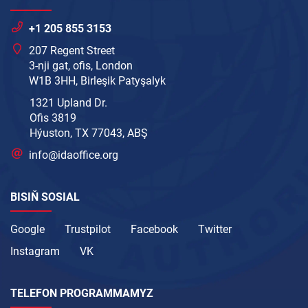
+1 205 855 3153
207 Regent Street
3-nji gat, ofis, London
W1B 3HH, Birleşik Patyşalyk
1321 Upland Dr.
Ofis 3819
Hýuston, TX 77043, ABŞ
info@idaoffice.org
BISIŇ SOSIAL
Google
Trustpilot
Facebook
Twitter
Instagram
VK
TELEFON PROGRAMMAMYZ