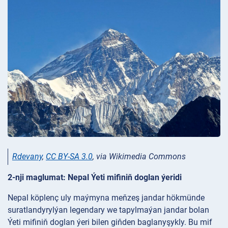
Rdevany
,
CC BY-SA 3.0
, via Wikimedia Commons
2-nji maglumat: Nepal Ýeti mifiniň doglan ýeridi
Nepal köplenç uly maýmyna meňzeş jandar hökmünde
suratlandyrylýan legendary we tapylmaýan jandar bolan
Ýeti mifiniň doglan ýeri bilen giňden baglanyşykly. Bu mif