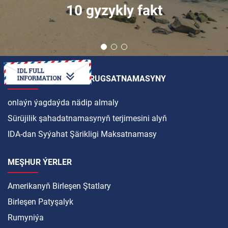
10 gyzykly fakt
HALKARA SÜRÜJILIK RUGSATNAMASYNY
onlaýn ýagdaýda nädip almaly
Sürüjilik şahadatnamasynyň terjimesini alyň
IDA-dan Syýahat Şärikligi Maksatnamasy
MEŞHUR ÝERLER
Amerikanyň Birleşen Ştatlary
Birleşen Patyşalyk
Rumyniýa