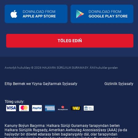
TÖLEG EDIŇ
Awtorlyk hukuklary © 2026 HALKARA SÜRÜJILIK GURAMASY. Ähli hukuklar goralan
Eltip Bermek we Yzyna Gaýtarmak Syýasaty
Gizlinlik Syýasaty
Töleg usuly:
Kanuny Boýun Baçyrma
: Halkara Sürüji Guramasy tarapyndan berlen
Halkara Sürüjilik Rugsady, Amerikan Awtoulag Assosiasiýasy (AAA) ýa-da
haýsydyr bir döwlet edarasy bilen baglanyşykly däl, olar tarapyndan