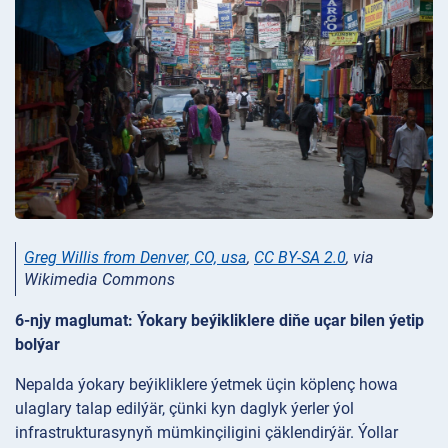
Greg Willis from Denver, CO, usa
,
CC BY-SA 2.0
, via
Wikimedia Commons
6-njy maglumat: Ýokary beýikliklere diňe uçar bilen ýetip
bolýar
Nepalda ýokary beýikliklere ýetmek üçin köplenç howa
ulaglary talap edilýär, çünki kyn daglyk ýerler ýol
infrastrukturasynyň mümkinçiligini çäklendirýär. Ýollar