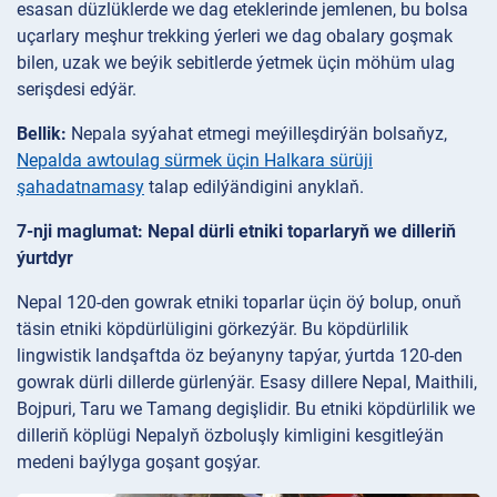
esasan düzlüklerde we dag eteklerinde jemlenen, bu bolsa
uçarlary meşhur trekking ýerleri we dag obalary goşmak
bilen, uzak we beýik sebitlerde ýetmek üçin möhüm ulag
serişdesi edýär.
Bellik:
Nepala syýahat etmegi meýilleşdirýän bolsaňyz,
Nepalda awtoulag sürmek üçin Halkara sürüji
şahadatnamasy
talap edilýändigini anyklaň.
7-nji maglumat: Nepal dürli etniki toparlaryň we dilleriň
ýurtdyr
Nepal 120-den gowrak etniki toparlar üçin öý bolup, onuň
täsin etniki köpdürlüligini görkezýär. Bu köpdürlilik
lingwistik landşaftda öz beýanyny tapýar, ýurtda 120-den
gowrak dürli dillerde gürlenýär. Esasy dillere Nepal, Maithili,
Bojpuri, Taru we Tamang degişlidir. Bu etniki köpdürlilik we
dilleriň köplügi Nepalyň özboluşly kimligini kesgitleýän
medeni baýlyga goşant goşýar.