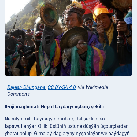
Rajesh Dhungana
,
CC BY-SA 4.0
, via Wikimedia
Commons
8-nji maglumat: Nepal baýdagy üçburç şekilli
Nepalyň milli baýdagy gönüburç däl şekli bilen
tapawutlanýar. Ol iki üstüniň üstüne düşýän üçburçlardan
ybarat bolup, Gimalaý daglaryny nyşanlaýar we baýdagyň