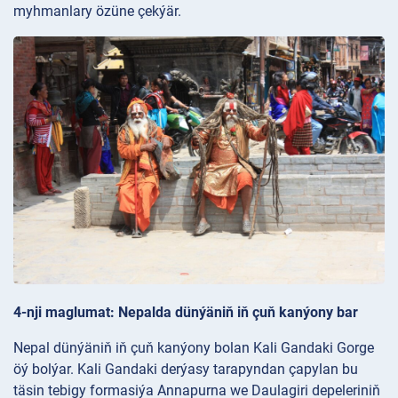
myhmanlary özüne çekýär.
4-nji maglumat: Nepalda dünýäniň iň çuň kanýony bar
Nepal dünýäniň iň çuň kanýony bolan Kali Gandaki Gorge
öý bolýar. Kali Gandaki derýasy tarapyndan çapylan bu
täsin tebigy formasiýa Annapurna we Daulagiri depeleriniň