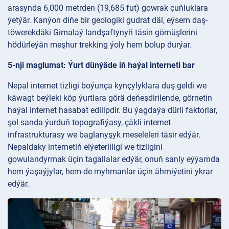
arasynda 6,000 metrden (19,685 fut) gowrak çuňluklara
ýetýär. Kanýon diňe bir geologiki gudrat däl, eýsem daş-
töwerekdäki Gimalaý landşaftynyň täsin görnüşlerini
hödürleýän meşhur trekking ýoly hem bolup durýar.
5-nji maglumat: Ýurt dünýäde iň haýal interneti bar
Nepal internet tizligi boýunça kynçylyklara duş geldi we
käwagt beýleki köp ýurtlara görä deňeşdirilende, görnetin
haýal internet hasabat edilipdir. Bu ýagdaýa dürli faktorlar,
şol sanda ýurduň topografiýasy, çäkli internet
infrastrukturasy we baglanyşyk meseleleri täsir edýär.
Nepaldaky internetiň elýeterliligi we tizligini
gowulandyrmak üçin tagallalar edýär, onuň sanly eýýamda
hem ýaşaýjylar, hem-de myhmanlar üçin ähmiýetini ykrar
edýär.