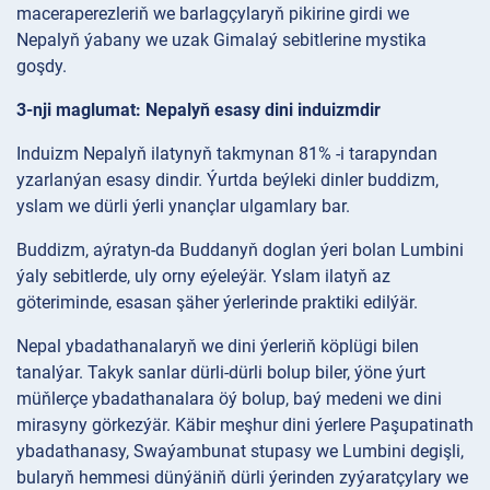
maceraperezleriň we barlagçylaryň pikirine girdi we
Nepalyň ýabany we uzak Gimalaý sebitlerine mystika
goşdy.
3-nji maglumat: Nepalyň esasy dini induizmdir
Induizm Nepalyň ilatynyň takmynan 81% -i tarapyndan
yzarlanýan esasy dindir. Ýurtda beýleki dinler buddizm,
yslam we dürli ýerli ynançlar ulgamlary bar.
Buddizm, aýratyn-da Buddanyň doglan ýeri bolan Lumbini
ýaly sebitlerde, uly orny eýeleýär. Yslam ilatyň az
göteriminde, esasan şäher ýerlerinde praktiki edilýär.
Nepal ybadathanalaryň we dini ýerleriň köplügi bilen
tanalýar. Takyk sanlar dürli-dürli bolup biler, ýöne ýurt
müňlerçe ybadathanalara öý bolup, baý medeni we dini
mirasyny görkezýär. Käbir meşhur dini ýerlere Paşupatinath
ybadathanasy, Swaýambunat stupasy we Lumbini degişli,
bularyň hemmesi dünýäniň dürli ýerinden zyýaratçylary we