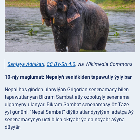
Sanjaya Adhikari
,
CC BY-SA 4.0
, via Wikimedia Commons
10-njy maglumat: Nepalyň seniňkiden tapawutly ýyly bar
Nepal has giňden ulanylýan Grigorian senenamasy bilen
tapawutlanýan Bikram Sambat atly özboluşly senenama
ulgamyny ulanýar. Bikram Sambat senenamasy öz Täze
ýyl gününi, “Nepal Sambat” diýlip atlandyrylýan, adatça Aý
senenamasynyň üsti bilen oktýabr ýa-da noýabr aýyna
düşýär.