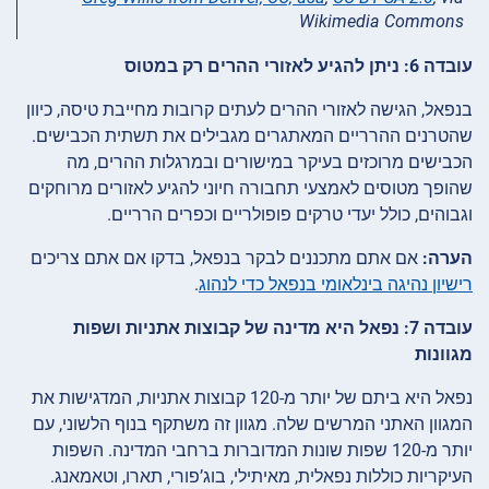
Wikimedia Commons
עובדה 6: ניתן להגיע לאזורי ההרים רק במטוס
בנפאל, הגישה לאזורי ההרים לעתים קרובות מחייבת טיסה, כיוון
שהטרנים ההרריים המאתגרים מגבילים את תשתית הכבישים.
הכבישים מרוכזים בעיקר במישורים ובמרגלות ההרים, מה
שהופך מטוסים לאמצעי תחבורה חיוני להגיע לאזורים מרוחקים
וגבוהים, כולל יעדי טרקים פופולריים וכפרים הרריים.
הערה:
אם אתם מתכננים לבקר בנפאל, בדקו אם אתם צריכים
רישיון נהיגה בינלאומי בנפאל כדי לנהוג
.
עובדה 7: נפאל היא מדינה של קבוצות אתניות ושפות
מגוונות
נפאל היא ביתם של יותר מ-120 קבוצות אתניות, המדגישות את
המגוון האתני המרשים שלה. מגוון זה משתקף בנוף הלשוני, עם
יותר מ-120 שפות שונות המדוברות ברחבי המדינה. השפות
העיקריות כוללות נפאלית, מאיתילי, בוג’פורי, תארו, וטאמאנג.