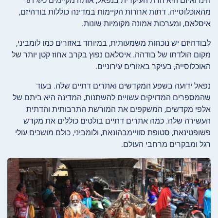
הינדואיזם היא הדת העיקרית בנפאל, אותה מקיימים כ-81%
מהאוכלוסייה. דתות אחרות הקיימות במדינה כוללות בודהיזם,
איסלאם, ומערכות אמונה מקומיות שונות.
לבודהיזם יש נוכחות משמעותית, במיוחד באזורים כמו לומביני,
מקום הולדתו של בודהה. איסלאם נפוץ בקרב אחוז קטן יותר של
האוכלוסייה, בעיקר באזורים עירוניים.
נפאל ידועה בשפע המקדשים ואתרים דתיים שלה. בעוד
שהמספרים המדויקים עשויים להשתנות, המדינה היא ביתם של
אלפי מקדשים, המשקפים את המורשת התרבותית והדתית
העשירה שלה. כמה אתרים דתיים בולטים כוללים את מקדש
פשופטינאת, סטופת סוויימבהונאת, ולומביני, כולם מושכים עולי
רגל ומבקרים מרחבי העולם.