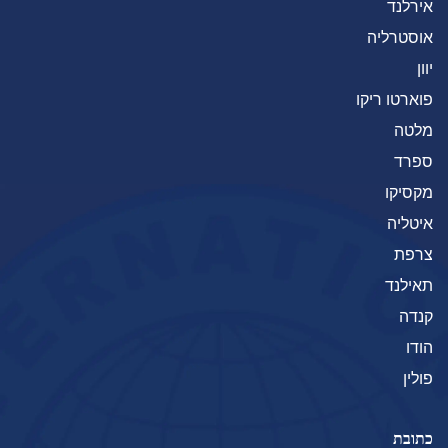
אירלנד
אוסטרליה
יוון
פוארטו ריקו
מלטה
ספרד
מקסיקו
איטליה
צרפת
תאילנד
קנדה
הודו
פולין
כתובת