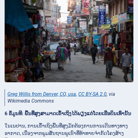
Greg Willis from Denver, CO, usa
,
CC BY-SA 2.0
, via
Wikimedia Commons
6 ຂໍ້ມູນທີ: ພື້ນທີ່ສູງສາມາດເຂົ້າເຖິງໄດ້ພຽງແຕ່ໂດຍເຮືອບິນເທົ່ານັ້ນ
ໃນເນປານ, ການເຂົ້າເຖິງພື້ນທີ່ສູງມັກຕ້ອງການການເດີນທາງທາງ
ອາກາດ, ເນື່ອງຈາກພູມສັນຖານພູເຂົາທີ່ທ້າທາຍຈໍາກັດໂຄງສ້າງ