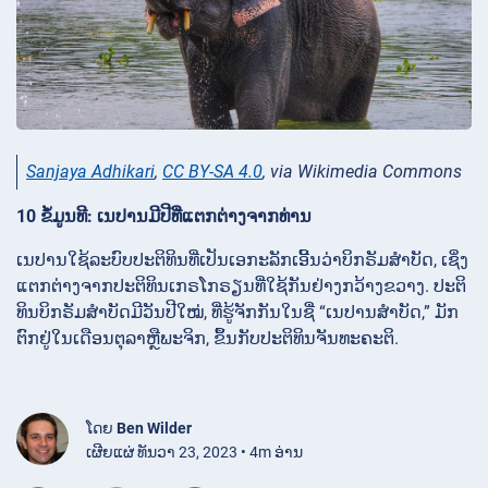
Sanjaya Adhikari
,
CC BY-SA 4.0
, via Wikimedia Commons
10 ຂໍ້ມູນທີ: ເນປານມີປີທີ່ແຕກຕ່າງຈາກທ່ານ
ເນປານໃຊ້ລະບົບປະຕິທິນທີ່ເປັນເອກະລັກເອີ້ນວ່າບິກຣັມສໍາບັດ, ເຊິ່ງ
ແຕກຕ່າງຈາກປະຕິທິນເກຣໂກຣຽນທີ່ໃຊ້ກັນຢ່າງກວ້າງຂວາງ. ປະຕິ
ທິນບິກຣັມສໍາບັດມີວັນປີໃໝ່, ທີ່ຮູ້ຈັກກັນໃນຊື່ “ເນປານສໍາບັດ,” ມັກ
ຕົກຢູ່ໃນເດືອນຕຸລາຫຼືພະຈິກ, ຂຶ້ນກັບປະຕິທິນຈັນທະຄະຕິ.
ໂດຍ
Ben Wilder
ເຜີຍແຜ່ ທັນວາ 23, 2023 • 4m ອ່ານ