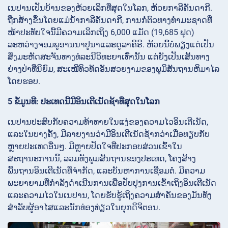
ເນປານເປັນບ້ານຂອງຫ້ວຍເລິກທີ່ສຸດໃນໂລກ, ຫ້ວຍກາລີຄັນດາກີ.
ຖືກສ້າງຂຶ້ນໂດຍແມ່ນ້ຳກາລີຄັນດາກີ, ການກໍ່ຕົວທາງທໍາມະຊາດທີ່
ໜ້າປະທັບໃຈນີ້ມີຄວາມເລິກເຖິງ 6,000 ແມັດ (19,685 ຟຸດ)
ລະຫວ່າງຈອມພູອານນາປູນາແລະດູລາຄີຣີ. ຫ້ວຍນີ້ບໍ່ພຽງແຕ່ເປັນ
ສິ່ງມະຫັດສະຈັນທາງທໍລະນີວິທະຍາເທົ່ານັ້ນ ແຕ່ຍັງເປັນເສັ້ນທາງ
ຍ່າງປ່າທີ່ນິຍົມ, ສະເໜີທິວທັດອັນສວຍງາມຂອງພູມິສັນຖານຫິມາໄລ
ໂດຍຮອບ.
5 ຂໍ້ມູນທີ: ປະເທດນີ້ມີອິນເຕີເນັດຊ້າທີ່ສຸດໃນໂລກ
ເນປານປະສົບກັບຄວາມທ້າທາຍໃນແງ່ຂອງຄວາມໄວອິນເຕີເນັດ,
ແລະໃນບາງຄັ້ງ, ມີລາຍງານວ່າມີອິນເຕີເນັດຊ້າກວ່າເມື່ອທຽບກັບ
ຫຼາຍປະເທດອື່ນໆ. ມີຫຼາຍປັດໃຈທີ່ປະກອບສ່ວນເຂົ້າໃນ
ສະຖານະການນີ້, ລວມທັງພູມສັນຖານຂອງປະເທດ, ໂຄງສ້າງ
ພື້ນຖານອິນເຕີເນັດທີ່ຈໍາກັດ, ແລະບັນຫາການເຊື່ອມຕໍ່. ມີຄວາມ
ພະຍາຍາມທີ່ກໍາລັງດໍາເນີນການເພື່ອປັບປຸງການເຂົ້າເຖິງອິນເຕີເນັດ
ແລະຄວາມໄວໃນເນປານ, ໂດຍຮັບຮູ້ເຖິງຄວາມສໍາຄັນຂອງມັນທັງ
ສໍາລັບຜູ້ອາໄສແລະນັກທ່ອງທ່ຽວໃນຍຸກດິຈິຕອນ.