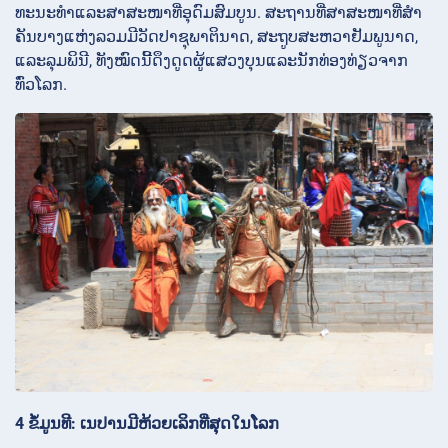
ທະນະທໍາແລະສາສະໜາທີ່ອຸດົມສົມບູນ. ສະຖານທີ່ສາສະໜາທີ່ສໍາ
ຄັນບາງແຫ່ງລວມມີວັດປາຊຸພາຕິນາດ, ສະຖູບສະຫວາຢັມພູນາດ,
ແລະລຸມພິນີ, ທັງໝົດນີ້ດຶງດູດຜູ້ແສວງບຸນແລະນັກທ່ອງທ່ຽວຈາກ
ທົ່ວໂລກ.
4 ຂໍ້ມູນທີ: ເນປານມີຫ້ວຍເລິກທີ່ສຸດໃນໂລກ