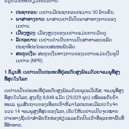
ຂໍ້ມູນໂດຍຫຍໍ້ກ່ຽວກັບເນປານ:
ປະຊາກອນ:
ເນປານມີປະຊາກອນປະມານ 30 ລ້ານຄົນ.
ພາສາທາງການ:
ພາສາເນປານີເປັນພາສາທາງການຂອງ
ເນປານ.
ເມືອງຫຼວງ:
ເມືອງຫຼວງຂອງເນປານແມ່ນກາດມັນດູ.
ລັດຖະບານ:
ເນປານດໍາເນີນການເປັນສາທາລະນະລັດ
ປະຊາທິປະໄຕແບບສະຫະພັນລັດ.
ສະກຸນເງິນ:
ສະກຸນເງິນທາງການຂອງເນປານແມ່ນເງິນຣູປີ
ເນປານ (NPR).
1 ຂໍ້ມູນທີ: ເນປານເປັນປະເທດທີ່ຢູ່ລະດັບສູງພ້ອມດ້ວຍຈອມພູທີ່ສູງ
ທີ່ສຸດໃນໂລກ
ເນປານເປັນປະເທດທີ່ຢູ່ລະດັບສູງພ້ອມດ້ວຍພູເອເວີເຣັສ, ຈອມພູທີ່ສູງ
ທີ່ສຸດໃນໂລກ, ສູງເຖິງ 8,848 ແມັດ (29,029 ຟຸດ) ເໜືອລະດັບນ້ຳ
ທະເລ. ພູມສັນຖານຂອງເທືອກເຂົາຫິມາໄລປະກອບມີແປດໃນຈໍາ
ນວນ 14 ຈອມພູສູງທີ່ສຸດຂອງໂລກ, ເຮັດໃຫ້ເນປານເປັນຈຸດໝາຍ
ປາຍທາງຊັ້ນນໍາສໍາລັບນັກທ່ອງທ່ຽວແລະນັກປີນເຂົາທີ່ຊອກຫາພື້ນທີ່
ທີ່ທ້າທາຍ.