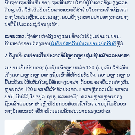
ພື້ນຖານຖະໜົນຫົນທາງ. ຖະໜົນສ່ວນໃຫຍ່ຢູ່ໃນເຂດທົ່ງພຽງແລະ
ຕີນພູ, ເຮັດໃຫ້ເຮືອບິນເປັນພາຫະນະທີ່ສໍາຄັນໃນການເຂົ້າເຖິງເຂດ
ຫ່າງໄກສອກຫຼີກແລະເຂດສູງ, ລວມທັງຈຸດໝາຍປາຍທາງການຍ່າງ
ປ່າທີ່ນິຍົມແລະໝູ່ບ້ານພູເຂົາ.
ໝາຍເຫດ:
ຖ້າທ່ານກໍາລັງວາງແຜນທີ່ຈະໄປຢ້ຽມຢາມເນປານ,
ຄົ້ນຫາວ່າທ່ານຕ້ອງການ
ໃບຂັບຂີ່ສາກົນໃນເນປານເພື່ອຂັບຂີ່
ຫຼືບໍ່.
7 ຂໍ້ມູນທີ: ເນປານເປັນປະເທດທີ່ມີຫຼາກຫຼາຍກຸ່ມຊົນເຜົ່າແລະພາສາ
ເນປານເປັນບ້ານຂອງກຸ່ມຊົນເຜົ່າຫຼາຍກວ່າ 120 ກຸ່ມ, ເນັ້ນໃຫ້ເຫັນ
ເຖິງຄວາມຫຼາກຫຼາຍທາງຊົນເຜົ່າທີ່ໜ້າປະທັບໃຈ. ຄວາມຫຼາກຫຼາຍ
ນີ້ສະທ້ອນໃຫ້ເຫັນໃນພູມິທັດທາງພາສາ, ດ້ວຍພາສາທີ່ແຕກຕ່າງກັນ
ຫຼາຍກວ່າ 120 ພາສາທີ່ເວົ້າທົ່ວປະເທດ. ພາສາຫຼັກລວມມີພາສາເນ
ປານີ, ມັນຕິລີ, ໂບຈປູລີ, ຖາຣຸ, ແລະຕາມັງ. ຄວາມຫຼາກຫຼາຍຂອງ
ຊົນເຜົ່າແລະພາສາເຫຼົ່ານີ້ປະກອບສ່ວນເຂົ້າໃນຄວາມອຸດົມສົມບູນ
ທາງວັດທະນະທຳທີ່ກໍານົດເອກະລັກສະເພາະຂອງເນປານ.