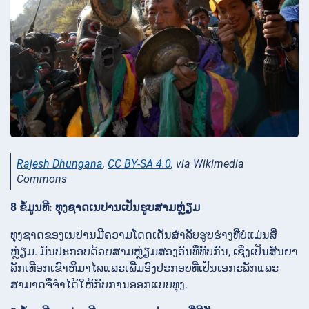
Rajesh Dhungana
,
CC BY-SA 4.0
, via Wikimedia
Commons
8 ຂໍ້ມູນທີ: ທຸງຊາດເນປານເປັນຮູບສາມຫຼ່ຽມ
ທຸງຊາດຂອງເນປານມີຄວາມໂດດເດັ່ນສໍາລັບຮູບຮ່າງທີ່ບໍ່ແມ່ນສີ່
ຫຼ່ຽມ. ມັນປະກອບດ້ວຍສາມຫຼ່ຽມສອງອັນທີ່ທັບກັນ, ເຊິ່ງເປັນສັນຍາ
ລັກເທືອກເຂົາຫິມາໄລແລະເພີ່ມອົງປະກອບທີ່ເປັນເອກະລັກແລະ
ສາມາດຈື່ຈໍາໄດ້ໃຫ້ກັບການອອກແບບທຸງ.