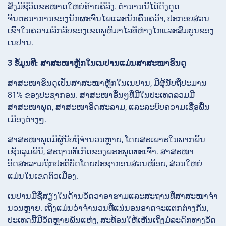
ສິ່ງມີຊີວິດຂະໜາດໃຫຍ່ຄ້າຍຄືລີງ. ຕໍານານນີ້ໄດ້ດຶງດູດ
ຈິນຕະນາການຂອງນັກຜະຈົນໄພແລະນັກຄົ້ນຄວ້າ, ປະກອບສ່ວນ
ເຂົ້າໃນຄວາມລຶກລັບຂອງເຂດພູຫິມາໄລທີ່ຫ່າງໄກແລະສົມບູນຂອງ
ເນປານ.
3 ຂໍ້ມູນທີ: ສາສະໜາຫຼັກໃນເນປານແມ່ນສາສະໜາຮິນດູ
ສາສະໜາຮິນດູເປັນສາສະໜາຫຼັກໃນເນປານ, ມີຜູ້ນັບຖືປະມານ
81% ຂອງປະຊາກອນ. ສາສະໜາອື່ນໆທີ່ມີໃນປະເທດລວມມີ
ສາສະໜາພຸດ, ສາສະໜາອິດສະລາມ, ແລະລະບົບຄວາມເຊື່ອພື້ນ
ເມືອງຕ່າງໆ.
ສາສະໜາພຸດມີຜູ້ນັບຖືຈໍານວນຫຼາຍ, ໂດຍສະເພາະໃນພາກພື້ນ
ເຊັ່ນລຸມພິນີ, ສະຖານທີ່ເກີດຂອງພຣະພຸດທະເຈົ້າ. ສາສະໜາ
ອິດສະລາມຖືກປະຕິບັດໂດຍປະຊາກອນສ່ວນໜ້ອຍ, ສ່ວນໃຫຍ່
ແມ່ນໃນເຂດຕົວເມືອງ.
ເນປານມີຊື່ສຽງໃນດ້ານວັດວາອາຮາມແລະສະຖານທີ່ສາສະໜາຈໍາ
ນວນຫຼາຍ. ເຖິງແມ່ນວ່າຈໍານວນທີ່ແນ່ນອນອາດຈະແຕກຕ່າງກັນ,
ປະເທດນີ້ມີວັດຫຼາຍພັນແຫ່ງ, ສະທ້ອນໃຫ້ເຫັນເຖິງມໍລະດົກທາງວັດ