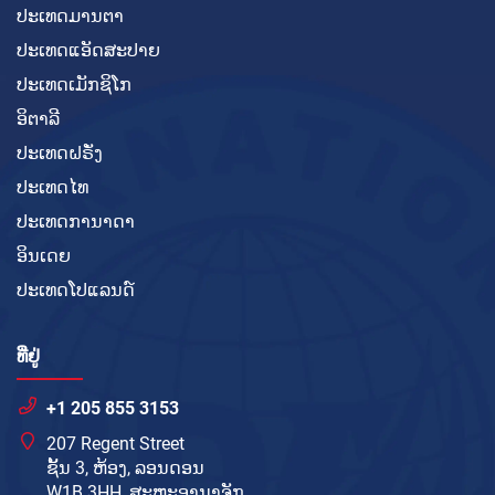
ປະເທດມານຕາ
ປະເທດແອັດສະປາຍ
ປະເທດເມັກຊິໂກ
ອິຕາລີ
ປະເທດຝຣັ່ງ
ປະເທດໄທ
ປະເທດການາດາ
ອິນເດຍ
ປະເທດໂປແລນດ໌
ທີ່ຢູ່
+1 205 855 3153
207 Regent Street
ຊັ້ນ 3, ຫ້ອງ, ລອນດອນ
W1B 3HH, ສະຫະອານາຈັກ