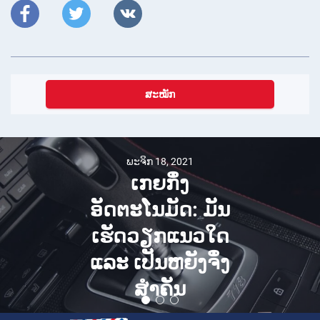
ສະໝັກ
ພະຈິກ 18, 2021
ເກຍກຶ່ງ
ອັດຕະໂນມັດ: ມັນ
ເຮັດວຽກແນວໃດ
ແລະ ເປັນຫຍັງຈຶ່ງ
ສຳຄັນ