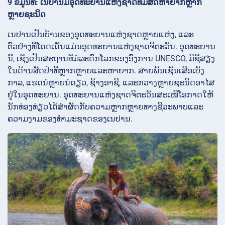
9 ຂໍ້ມູນທີ: ເນປານມີອຸດທະຍານແຫ່ງຊາດທີ່ມີສັດຫາຍາກຫຼາກ
ຫຼາຍຊະນິດ
ເນປານເປັນບ້ານຂອງອຸດທະຍານແຫ່ງຊາດຫຼາຍແຫ່ງ, ແລະ
ຕົວຢ່າງທີ່ໂດດເດັ່ນແມ່ນອຸດທະຍານແຫ່ງຊາດຈິຕະວັນ. ອຸດທະຍານ
ນີ້, ເຊິ່ງເປັນສະຖານທີ່ມໍລະດົກໂລກຂອງອົງການ UNESCO, ມີຊື່ສຽງ
ໃນດ້ານສັດປ່າທີ່ຫຼາກຫຼາຍແລະຫາຍາກ. ສາຍພັນເຊັ່ນເສືອເບັງ
ກາລ, ແຮດນໍຫຼາຍນໍດຽວ, ຊ້າງອາຊີ, ແລະກວາງຫຼາຍຊະນິດອາໄສ
ຢູ່ໃນອຸດທະຍານ. ອຸດທະຍານແຫ່ງຊາດຈິຕະວັນສະເໜີໂອກາດໃຫ້
ນັກທ່ອງທ່ຽວໄດ້ສຳຜັດກັບຄວາມຫຼາກຫຼາຍທາງຊີວະພາບແລະ
ຄວາມງາມຂອງທຳມະຊາດຂອງເນປານ.