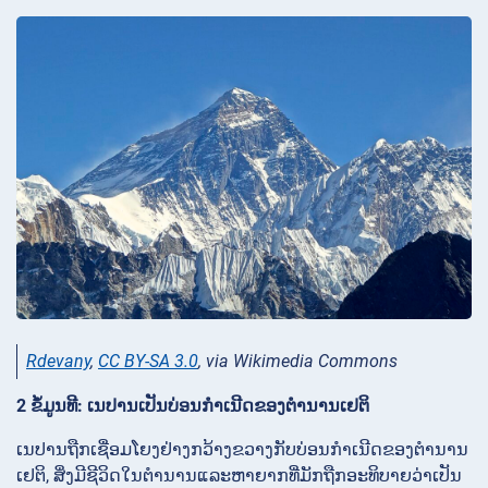
Rdevany
,
CC BY-SA 3.0
, via Wikimedia Commons
2 ຂໍ້ມູນທີ: ເນປານເປັນບ່ອນກໍາເນີດຂອງຕໍານານເຢຕິ
ເນປານຖືກເຊື່ອມໂຍງຢ່າງກວ້າງຂວາງກັບບ່ອນກໍາເນີດຂອງຕໍານານ
ເຢຕິ, ສິ່ງມີຊີວິດໃນຕໍານານແລະຫາຍາກທີ່ມັກຖືກອະທິບາຍວ່າເປັນ