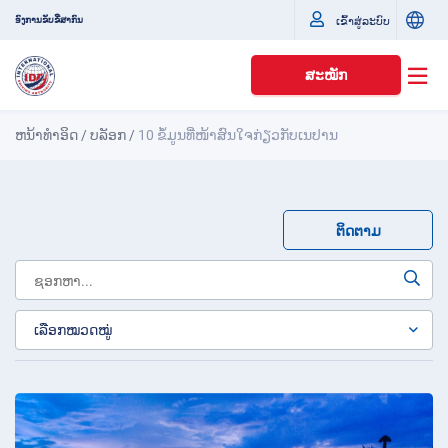
ເຂົ້າສູ່ລະບົບ
ອົງການຂັບຂີ່ສາກົນ
ສະໝັກ
ຫນ້າທໍາອິດ
/
ບລັອກ
/
10 ຂໍ້ມູນທີ່ໜ້າສົນໃຈກ່ຽວກັບເນປານ
ຕິດຕາມ