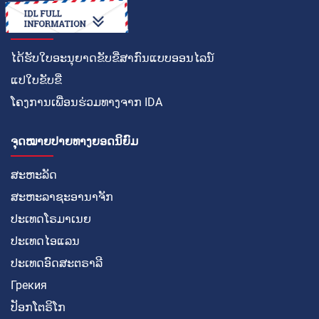
ວິທີໃນການ
ໄດ້ຮັບໃບອະນຸຍາດຂັບຂີ່ສາກົນແບບອອນໄລນ໌
ແປໃບຂັບຂີ່
ໂຄງການເພື່ອນຮ່ວມທາງຈາກ IDA
ຈຸດໝາຍປາຍທາງຍອດນິຍົມ
ສະຫະລັດ
ສະຫະລາຊະອານາຈັກ
ປະເທດໂຣມາເນຍ
ປະເທດໄອແລນ
ປະເທດອົດສະຕຣາລີ
Грекия
ປັອກໂຕຣິໂກ