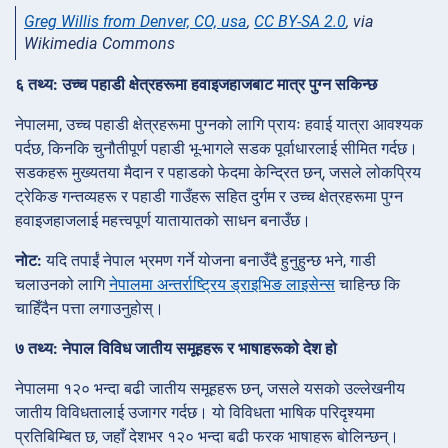
Greg Willis from Denver, CO, usa
,
CC BY-SA 2.0
, via
Wikimedia Commons
६ तथ्य: उच्च पहाडी क्षेत्रहरूमा हवाइजहाजबाट मात्र पुग्न सकिन्छ
नेपालमा, उच्च पहाडी क्षेत्रहरूमा पुग्नको लागि प्रायः हवाई यात्रा आवश्यक
पर्दछ, किनकि चुनौतीपूर्ण पहाडी भू-भागले सडक पूर्वाधारलाई सीमित गर्दछ।
सडकहरू मुख्यतया मैदान र पहाडको फेदमा केन्द्रित छन्, जसले लोकप्रिय
ट्रेकिङ गन्तव्यहरू र पहाडी गाउँहरू सहित दुर्गम र उच्च क्षेत्रहरूमा पुग्न
हवाइजहाजलाई महत्त्वपूर्ण यातायातको साधन बनाउँछ।
नोट:
यदि तपाईं नेपाल भ्रमण गर्ने योजना बनाउँदै हुनुहुन्छ भने, गाडी
चलाउनको लागि
नेपालमा अन्तर्राष्ट्रिय ड्राइभिङ लाइसेन्स
चाहिन्छ कि
चाहिँदैन पत्ता लगाउनुहोस्।
७ तथ्य: नेपाल विविध जातीय समूहहरू र भाषाहरूको देश हो
नेपालमा १२० भन्दा बढी जातीय समूहहरू छन्, जसले यसको उल्लेखनीय
जातीय विविधतालाई उजागर गर्दछ। यो विविधता भाषिक परिदृश्यमा
प्रतिबिम्बित छ, जहाँ देशभर १२० भन्दा बढी फरक भाषाहरू बोलिन्छन्।