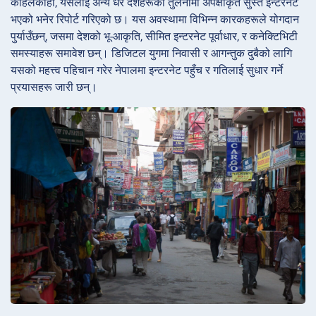
कहिलेकाहीँ, यसलाई अन्य धेरै देशहरूको तुलनामा अपेक्षाकृत सुस्त इन्टरनेट
भएको भनेर रिपोर्ट गरिएको छ। यस अवस्थामा विभिन्न कारकहरूले योगदान
पुर्याउँछन्, जसमा देशको भू-आकृति, सीमित इन्टरनेट पूर्वाधार, र कनेक्टिभिटी
समस्याहरू समावेश छन्। डिजिटल युगमा निवासी र आगन्तुक दुबैको लागि
यसको महत्त्व पहिचान गरेर नेपालमा इन्टरनेट पहुँच र गतिलाई सुधार गर्ने
प्रयासहरू जारी छन्।