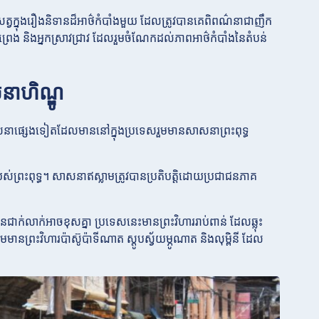
្វក្នុងរឿងនិទានដ៏អាថ៌កំបាំងមួយ ដែលត្រូវបានគេពិពណ៌នាជាញឹក
រេង និងអ្នកស្រាវជ្រាវ ដែលរួមចំណែកដល់ភាពអាថ៌កំបាំងនៃតំបន់
នាហិណ្ឌូ
ាផ្សេងទៀតដែលមាននៅក្នុងប្រទេសរួមមានសាសនាព្រះពុទ្ធ
ស់ព្រះពុទ្ធ។ សាសនាឥស្លាមត្រូវបានប្រតិបត្តិដោយប្រជាជនភាគ
់លាក់អាចខុសគ្នា ប្រទេសនេះមានព្រះវិហាររាប់ពាន់ ដែលឆ្លុះ
មានព្រះវិហារប៉ាស៊ូប៉ាទីណាត ស្ដូបស្វ័យម្ភូណាត និងលុម្ពិនី ដែល