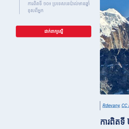
ការពិតទី ១០៖ ប្រទេសនេប៉ាល់មានឆ្នាំ
ខុសពីអ្នក
ដាក់ពាក្យស្នើ
Rdevany
,
CC 
ការពិតទី