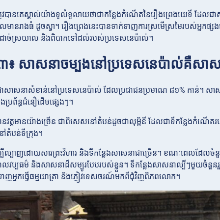
្រូវបានគេស្គាល់យ៉ាងទូលំទូលាយថាជាកន្លែងកំណើតនៃរឿងព្រេងយេទី ដែលជាសត
លមានរាងធំ ដូចស្វា។ រឿងព្រេងនេះបានទាក់ទាញការស្រមើស្រមៃរបស់អ្នកផ្សងព្
យដាច់ស្រយាល និងពិបាកទៅដល់របស់ប្រទេសនេប៉ាល់។
ី ៣៖ សាសនាចម្បងនៅប្រទេសនេប៉ាល់គឺសាស
ជាសាសនាសំខាន់នៅប្រទេសនេប៉ាល់ ដែលប្រជាជនប្រមាណ ៨១% កាន់។ សាសន
ងប្រព័ន្ធជំនឿដើមផ្សេងៗ។
ានវត្តមានយ៉ាងច្រើន ជាពិសេសនៅតំបន់ដូចជាលុម្ពិនី ដែលជាទីកន្លែងកំណើតរប
ៅតំបន់ទីក្រុង។
្បីល្បាញដោយសារព្រះវិហារ និងទីកន្លែងសាសនាជាច្រើន។ ខណៈពេលដែលចំនួនជាក
ដំណែលវប្បធម៌ និងសាសនាដ៏សម្បូរបែបរបស់ខ្លួន។ ទីកន្លែងសាសនាល្បីៗមួយចំនួនរួម
ទាញអ្នកធ្វើធម្មយាត្រា និងភ្ញៀវទេសចរណ៍មកពីជុំវិញពិភពលោក។