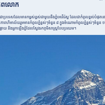
ភពលោក
ជាប្រទេសដែលមានកម្ពស់ខ្ពស់ជាមួយនឹងភ្នំអេវើរ៉េស្ដ ដែលជាកំពូលខ្ពស់បំផុត
ភាពហិមាល័យរួមមានកំពូលភ្នំខ្ពស់ៗចំនួន ៨ ក្នុងចំណោមកំពូលភ្នំខ្ពស់ៗចំ
លូវឆ្ងាយ និងអ្នកឡើងភ្នំដែលស្វែងរកភូមិសាស្ត្របែបប្រឈម។