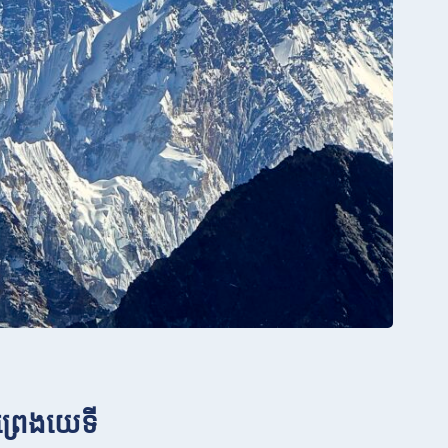
ព្រេងយេទី