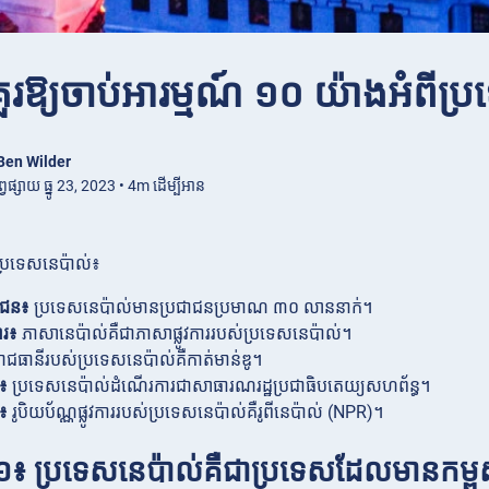
គួរឱ្យចាប់អារម្មណ៍ ១០ យ៉ាង​អំពី​ប្
Ben Wilder
្វផ្សាយ ធ្នូ 23, 2023 • 4m ដើម្បីអាន
ប្រទេសនេប៉ាល់៖
ាជន៖
ប្រទេសនេប៉ាល់មានប្រជាជនប្រមាណ ៣០ លាននាក់។
ារ៖
ភាសានេប៉ាល់គឺជាភាសាផ្លូវការរបស់ប្រទេសនេប៉ាល់។
ាជធានីរបស់ប្រទេសនេប៉ាល់គឺកាត់មាន់ឌូ។
ល៖
ប្រទេសនេប៉ាល់ដំណើរការជាសាធារណរដ្ឋប្រជាធិបតេយ្យសហព័ន្ធ។
ណ៖
រូបិយប័ណ្ណផ្លូវការរបស់ប្រទេសនេប៉ាល់គឺរូពីនេប៉ាល់ (NPR)។
 ១៖ ប្រទេសនេប៉ាល់គឺជាប្រទេសដែលមានកម្ពស់ខ