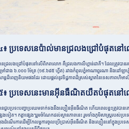
ី ៤៖ ប្រទេសនេប៉ាល់មានជ្រលងជ្រៅបំផុត
ានជ្រលងជ្រៅបំផុតនៅលើពិភពលោក គឺជ្រលងកាលីហ្គាន់ដាគី។ ដែលត្រូវបានរ
្រៅជាង ៦.០០០ ម៉ែត្រ (១៩.៦៨៥ ហ្វីត) រវាងកំពូលភ្នំអាណាពួរណា និងដៅឡាហ្គីរី។
វដើរកំសាន្តដ៏ពេញនិយមផងដែរ ដោយផ្តល់នូវទិដ្ឋភាពដ៏ស្រស់ស្អាតនៃទេសភាពហិ
ី ៥៖ ប្រទេសនេះមានអ៊ីនធឺណិតយឺតបំផុតន
បានជួបប្រទះបញ្ហាប្រឈមទាក់ទងនឹងល្បឿនអ៊ីនធឺណិត ហើយពេលខ្លះត្រូវបា
សេងទៀត។ កត្តាផ្សេងៗរួមចំណែកដល់ស្ថានភាពនេះ រួមទាំងភូមិសាស្ត្ររបស់ប្រទេស
កំពុងដំណើរការដើម្បីកែលម្អការចូលប្រើប្រាស់អ៊ីនធឺណិត និងល្បឿននៅក្នុងប្រ
ទេសចរណ៍នៅក្នុងយុគឌីជីថល។