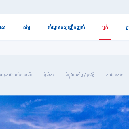
ទេស
តម្លៃ
សំណួរគេសួរញឹកញាប់
ប្លក់
ភ្
ហេតុគួរឱ្យចាប់អារម្មណ៍
ប៉ូលិស
ពិន្ទុវាយតម្លៃ / ប្រវត្តិ
ការវាយតម្លៃ