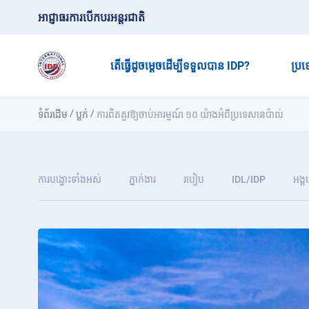
អាជ្ញាធរការបើកបរអន្តរជាតិ
តើធ្វើដូចម្តេចដើម្បីទទួលបាន IDP?
ប្រ
/
/
ទំព័រដើម
ប្លក់
ការពិត​គួរឱ្យចាប់អារម្មណ៍ ១០ យ៉ាង​អំពី​ប្រទេស​នេប៉ាល់
ការបង្ហោះទាំងអស់
ភ្នាក់ងារ
របៀប
IDL/IDP
អង្គ