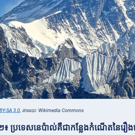
BY-SA 3.0
, តាមរយៈ Wikimedia Commons
 ២៖ ប្រទេសនេប៉ាល់គឺជាកន្លែងកំណើតនៃរឿង