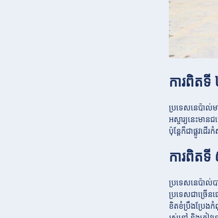
ការពិតទ
ប្រទេសនេប៉ាល់ម
អស្ចារ្យនេះមានជម
ប៉ុន្តែក៏ជាផ្លូ
ការពិតទ
ប្រទេសនេប៉ាល់
ប្រទេសជាច្រើនផ្
ខិតខំប្រឹងប្រែង
រស់នៅ និងភ្ញៀវ