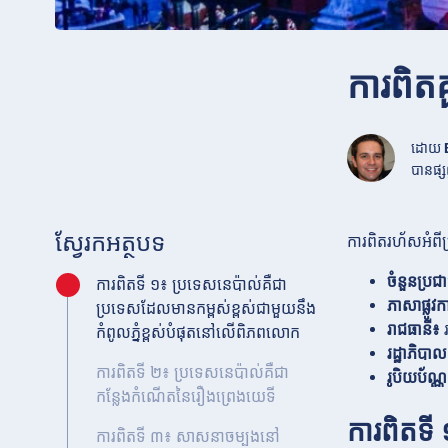
ការពិត​
ដោយ
បានផ្សព
ស្វែរកអត្ថបទ
ការពិតរហ័សអំពី
ចំនួនប្រជ
ការពិតទី ១៖ ប្រទេសនេប៉ាល់គឺជា
ភាសាផ្លូវក
ប្រទេសដែលមានកម្ពស់ខ្ពស់ជាមួយនឹង
រាជធានី៖
រ
កំពូលភ្នំខ្ពស់បំផុតនៅលើពិភពលោក
រដ្ឋាភិបា
ការពិតទី ២៖ ប្រទេសនេប៉ាល់គឺជា
រូបិយប័ណ្
កន្លែងកំណើតនៃរឿងព្រេងយេទី
ការពិតទី
ការពិតទី ៣៖ សាសនាចម្បងនៅ