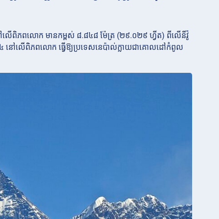
នៅលើពិភពលោក មានកម្ពស់ ៨.៨៤៨ ម៉ែត្រ (២៩.០២៩ ហ្វីត) ពីលើនីវ៉ូ
នួន ១៤ នៅលើពិភពលោក ធ្វើឱ្យប្រទេសនេប៉ាល់ក្លាយជាគោលដៅកំពូល