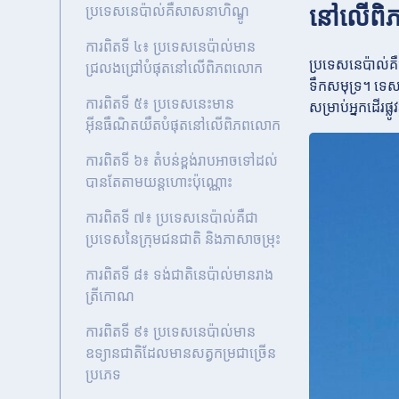
នៅលើពិ
ប្រទេសនេប៉ាល់គឺសាសនាហិណ្ឌូ
ការពិតទី ៤៖ ប្រទេសនេប៉ាល់មាន
ប្រទេសនេប៉ាល់គឺ
ជ្រលងជ្រៅបំផុតនៅលើពិភពលោក
ទឹកសមុទ្រ។ ទេស
ការពិតទី ៥៖ ប្រទេសនេះមាន
សម្រាប់អ្នកដើរផ្
អ៊ីនធឺណិតយឺតបំផុតនៅលើពិភពលោក
ការពិតទី ៦៖ តំបន់ខ្ពង់រាបអាចទៅដល់
បានតែតាមយន្តហោះប៉ុណ្ណោះ
ការពិតទី ៧៖ ប្រទេសនេប៉ាល់គឺជា
ប្រទេសនៃក្រុមជនជាតិ និងភាសាចម្រុះ
ការពិតទី ៨៖ ទង់ជាតិនេប៉ាល់មានរាង
ត្រីកោណ
ការពិតទី ៩៖ ប្រទេសនេប៉ាល់មាន
ឧទ្យានជាតិដែលមានសត្វកម្រជាច្រើន
ប្រភេទ