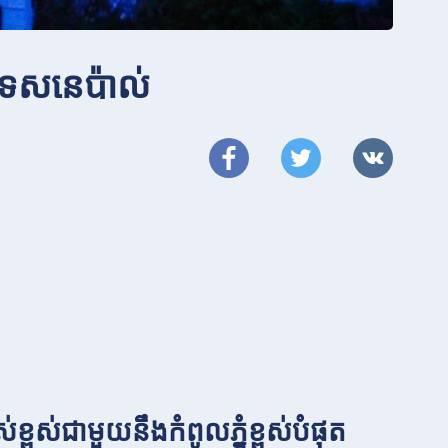
រទេស​នេប៉ាល់
្ពស់ជាមួយនឹងកំពូលភ្នំខ្ពស់បំផុត