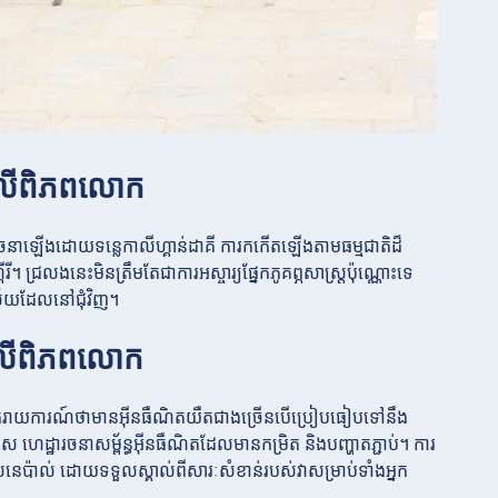
នៅលើពិភពលោក
ចនាឡើងដោយទន្លេកាលីហ្គាន់ដាគី ការកកើតឡើងតាមធម្មជាតិដ៏
 ជ្រលងនេះមិនត្រឹមតែជាការអស្ចារ្យផ្នែកភូគព្ភសាស្ត្រប៉ុណ្ណោះទេ
មាល័យដែលនៅជុំវិញ។
ៅលើពិភពលោក
នគេរាយការណ៍ថាមានអ៊ីនធឺណិតយឺតជាងច្រើនបើប្រៀបធៀបទៅនឹង
 ហេដ្ឋារចនាសម្ព័ន្ធអ៊ីនធឺណិតដែលមានកម្រិត និងបញ្ហាតភ្ជាប់។ ការ
ទេសនេប៉ាល់ ដោយទទួលស្គាល់ពីសារៈសំខាន់របស់វាសម្រាប់ទាំងអ្នក