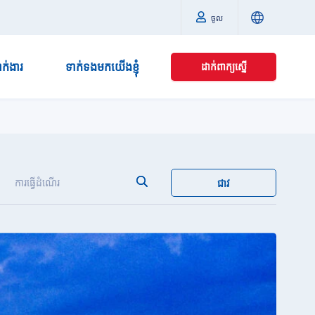
ចូល
នាក់ងារ
ទាក់ទងមកយើងខ្ញុំ
ដាក់ពាក្យស្នើ
ការធ្វើដំណើរ
ជាវ