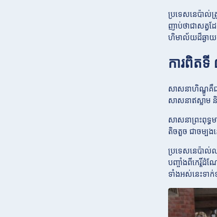
ប្រទេសនេប៉ាល់ត
ញាប់ថាជាសត្វដែ
ហិមាល័យដ៏ឆ្ងា
ការពិតទ
សាសនាហិណ្ឌូគឺ
សាសនាឥស្លាម និ
សាសនាព្រះពុទ្ធម
តិចតួច ជាចម្បងន
ប្រទេសនេប៉ាល់ល
បញ្ចាំងពីកេរ្តិ៍
ទាំងអស់នេះទាក់