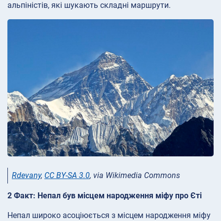
альпіністів, які шукають складні маршрути.
Rdevany
,
CC BY-SA 3.0
, via Wikimedia Commons
2 Факт: Непал був місцем народження міфу про Єті
Непал широко асоціюється з місцем народження міфу