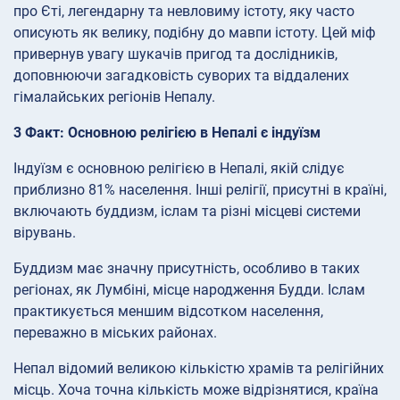
про Єті, легендарну та невловиму істоту, яку часто
описують як велику, подібну до мавпи істоту. Цей міф
привернув увагу шукачів пригод та дослідників,
доповнюючи загадковість суворих та віддалених
гімалайських регіонів Непалу.
3 Факт: Основною релігією в Непалі є індуїзм
Індуїзм є основною релігією в Непалі, якій слідує
приблизно 81% населення. Інші релігії, присутні в країні,
включають буддизм, іслам та різні місцеві системи
вірувань.
Буддизм має значну присутність, особливо в таких
регіонах, як Лумбіні, місце народження Будди. Іслам
практикується меншим відсотком населення,
переважно в міських районах.
Непал відомий великою кількістю храмів та релігійних
місць. Хоча точна кількість може відрізнятися, країна