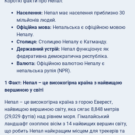
Короткі факти про Непал:
Населення:
Непал має населення приблизно 30
мільйонів людей.
Офіційна мова:
Непальська є офіційною мовою
Непалу.
Столиця:
Столицею Непалу є Катманду.
Державний устрій:
Непал функціонує як
федеративна демократична республіка.
Валюта:
Офіційною валютою Непалу є
непальська рупія (NPR).
1 Факт: Непал – це високогірна країна з найвищою
вершиною у світі
Непал – це високогірна країна з горою Еверест,
найвищою вершиною світу, яка сягає 8,848 метрів
(29,029 футів) над рівнем моря. Гімалайський
ландшафт охоплює вісім з 14 найвищих вершин світу,
що робить Непал найкращим місцем для трекерів та