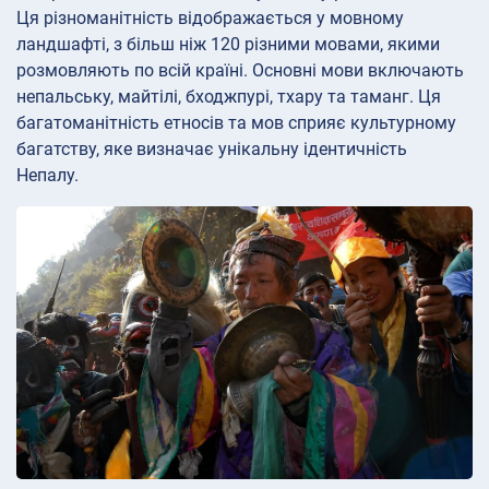
Ця різноманітність відображається у мовному
ландшафті, з більш ніж 120 різними мовами, якими
розмовляють по всій країні. Основні мови включають
непальську, майтілі, бходжпурі, тхару та таманг. Ця
багатоманітність етносів та мов сприяє культурному
багатству, яке визначає унікальну ідентичність
Непалу.