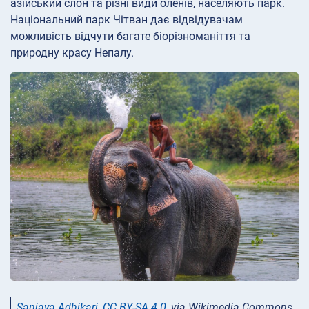
азійський слон та різні види оленів, населяють парк.
Національний парк Чітван дає відвідувачам
можливість відчути багате біорізноманіття та
природну красу Непалу.
Sanjaya Adhikari
,
CC BY-SA 4.0
, via Wikimedia Commons