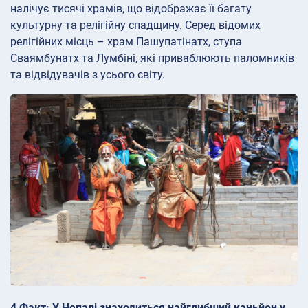
налічує тисячі храмів, що відображає її багату
культурну та релігійну спадщину. Серед відомих
релігійних місць – храм Пашупатінатх, ступа
Сваямбунатх та Лумбіні, які приваблюють паломників
та відвідувачів з усього світу.
4 Факт: У Непалі знаходиться найглибший каньйон у