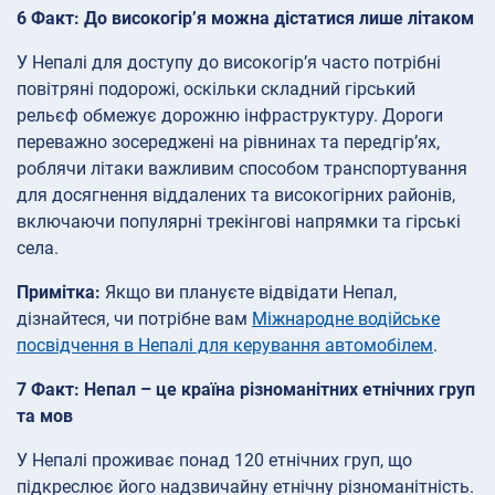
6 Факт: До високогір’я можна дістатися лише літаком
У Непалі для доступу до високогір’я часто потрібні
повітряні подорожі, оскільки складний гірський
рельєф обмежує дорожню інфраструктуру. Дороги
переважно зосереджені на рівнинах та передгір’ях,
роблячи літаки важливим способом транспортування
для досягнення віддалених та високогірних районів,
включаючи популярні трекінгові напрямки та гірські
села.
Примітка:
Якщо ви плануєте відвідати Непал,
дізнайтеся, чи потрібне вам
Міжнародне водійське
посвідчення в Непалі для керування автомобілем
.
7 Факт: Непал – це країна різноманітних етнічних груп
та мов
У Непалі проживає понад 120 етнічних груп, що
підкреслює його надзвичайну етнічну різноманітність.