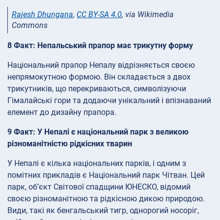
Rajesh Dhungana
,
CC BY-SA 4.0
, via Wikimedia
Commons
8 Факт: Непальський прапор має трикутну форму
Національний прапор Непалу відрізняється своєю
непрямокутною формою. Він складається з двох
трикутників, що перекриваються, символізуючи
Гімалайські гори та додаючи унікальний і впізнаваний
елемент до дизайну прапора.
9 Факт: У Непалі є національний парк з великою
різноманітністю рідкісних тварин
У Непалі є кілька національних парків, і одним з
помітних прикладів є Національний парк Чітван. Цей
парк, об’єкт Світової спадщини ЮНЕСКО, відомий
своєю різноманітною та рідкісною дикою природою.
Види, такі як бенгальський тигр, однорогий носоріг,