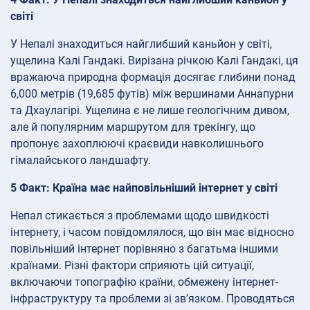
світі
У Непалі знаходиться найглибший каньйон у світі,
ущелина Калі Гандакі. Вирізана річкою Калі Гандакі, ця
вражаюча природна формація досягає глибини понад
6,000 метрів (19,685 футів) між вершинами Аннапурни
та Дхаулагірі. Ущелина є не лише геологічним дивом,
але й популярним маршрутом для трекінгу, що
пропонує захоплюючі краєвиди навколишнього
гімалайського ландшафту.
5 Факт: Країна має найповільніший інтернет у світі
Непал стикається з проблемами щодо швидкості
інтернету, і часом повідомлялося, що він має відносно
повільніший інтернет порівняно з багатьма іншими
країнами. Різні фактори сприяють цій ситуації,
включаючи топографію країни, обмежену інтернет-
інфраструктуру та проблеми зі зв’язком. Проводяться