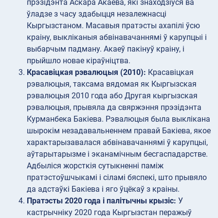
прэзідэнта Аскара Акаева, які знаходзіўся ва
ўладзе з часу здабыцця незалежнасці
Кыргызстаном. Масавыя пратэсты ахапілі ўсю
краіну, выкліканыя абвінавачаннямі ў карупцыі і
выбарчым падману. Акаеў пакінуў краіну, і
прыйшло новае кіраўніцтва.
Красавіцкая рэвалюцыя (2010):
Красавіцкая
рэвалюцыя, таксама вядомая як Кыргызская
рэвалюцыя 2010 года або Другая кыргызская
рэвалюцыя, прывяла да свяржэння прэзідэнта
Курманбека Бакіева. Рэвалюцыя была выклікана
шырокім незадавальненнем правай Бакіева, якое
характарызавалася абвінавачаннямі ў карупцыі,
аўтарытарызме і эканамічным бесгаспадарстве.
Адбыліся жорсткія сутыкненні паміж
пратэстоўшчыкамі і сіламі бяспекі, што прывяло
да адстаўкі Бакіева і яго ўцёкаў з краіны.
Пратэсты 2020 года і палітычны крызіс:
У
кастрычніку 2020 года Кыргызстан перажыў