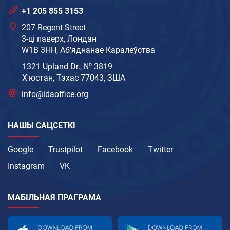
+1 205 855 3153
207 Regent Street
3-ці паверх, Лондан
W1B 3HH, Аб'яднанае Каралеўства
1321 Upland Dr., № 3819
Х'юстан, Тэхас 77043, ЗША
info@idaoffice.org
НАШЫ САЦСЕТКІ
Google
Trustpilot
Facebook
Twitter
Instagram
VK
МАБІЛЬНАЯ ПРАГРАМА