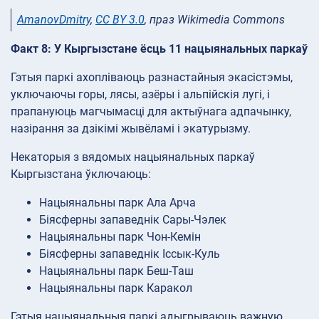
AmanovDmitry
,
CC BY 3.0
, праз Wikimedia Commons
Факт 8: У Кыргызстане ёсць 11 нацыянальных паркаў
Гэтыя паркі ахопліваюць разнастайныя экасістэмы,
уключаючы горы, лясы, азёры і альпійскія лугі, і
прапануюць магчымасці для актыўнага адпачынку,
назірання за дзікімі жывёламі і экатурызму.
Некаторыя з вядомых нацыянальных паркаў
Кыргызстана ўключаюць:
Нацыянальны парк Ала Арча
Біясферны запаведнік Сары-Чэлек
Нацыянальны парк Чон-Кемін
Біясферны запаведнік Іссык-Куль
Нацыянальны парк Беш-Таш
Нацыянальны парк Каракол
Гэтыя нацыянальныя паркі адыгрываюць важную