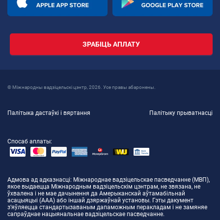
ЗРАБІЦЬ АПЛАТУ
© Міжнародны вадзіцельскі цэнтр, 2026. Усе правы абаронены.
Палітыка дастаўкі і вяртання
Палітыку прыватнасці
Спосаб аплаты:
Адмова ад адказнасці
: Міжнароднае вадзіцельскае пасведчанне (МВП),
якое выдаецца Міжнародным вадзіцельскім цэнтрам, не звязана, не
ўхвалена і не мае дачынення да Амерыканскай аўтамабільнай
асацыяцыі (AAA) або іншай дзяржаўнай установы. Гэты дакумент
з’яўляецца стандартызаваным дапаможным перакладам і не замяняе
сапраўднае нацыянальнае вадзіцельскае пасведчанне.