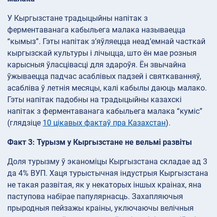
У Кыргызстане традыцыйны напітак з
ферментаванага кабыльега малака называецца
“кымыз”. Гэты напітак з’яўляецца неад’емнай часткай
кыргызскай культуры і лічыцца, што ён мае розныя
карысныя ўласцівасці для здароўя. Ён звычайна
ўжываецца падчас асаблівых падзей і святкаванняў,
асабліва ў летнія месяцы, калі кабылы даюць малако.
Гэты напітак падобны на традыцыйны казахскі
напітак з ферментаванага кабыльега малака “куміс”
(глядзіце
10 цікавых фактаў пра Казахстан
).
Факт 3: Турызм у Кыргызстане не вельмі развіты
Доля турызму ў эканоміцы Кыргызстана складае ад 3
да 4% ВУП. Хаця турыстычная індустрыя Кыргызстана
не такая развітая, як у некаторых іншых краінах, яна
паступова набірае папулярнасць. Захапляючыя
прыродныя пейзажы краіны, уключаючы велічныя