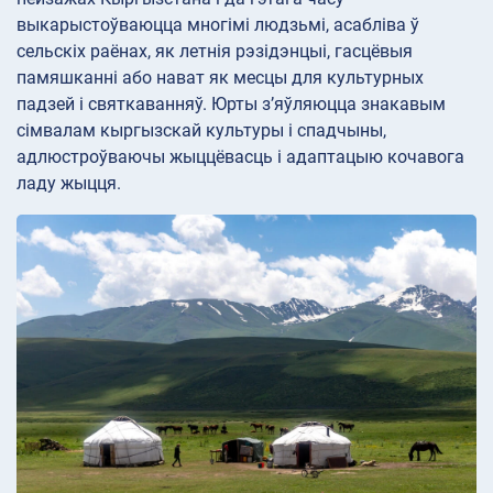
выкарыстоўваюцца многімі людзьмі, асабліва ў
сельскіх раёнах, як летнія рэзідэнцыі, гасцёвыя
памяшканні або нават як месцы для культурных
падзей і святкаванняў. Юрты з’яўляюцца знакавым
сімвалам кыргызскай культуры і спадчыны,
адлюстроўваючы жыццёвасць і адаптацыю кочавога
ладу жыцця.