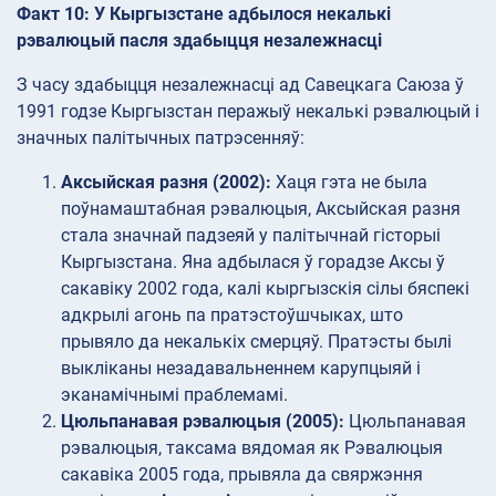
Факт 10: У Кыргызстане адбылося некалькі
рэвалюцый пасля здабыцця незалежнасці
З часу здабыцця незалежнасці ад Савецкага Саюза ў
1991 годзе Кыргызстан перажыў некалькі рэвалюцый і
значных палітычных патрэсенняў:
Аксыйская разня (2002):
Хаця гэта не была
поўнамаштабная рэвалюцыя, Аксыйская разня
стала значнай падзеяй у палітычнай гісторыі
Кыргызстана. Яна адбылася ў горадзе Аксы ў
сакавіку 2002 года, калі кыргызскія сілы бяспекі
адкрылі агонь па пратэстоўшчыках, што
прывяло да некалькіх смерцяў. Пратэсты былі
выкліканы незадавальненнем карупцыяй і
эканамічнымі праблемамі.
Цюльпанавая рэвалюцыя (2005):
Цюльпанавая
рэвалюцыя, таксама вядомая як Рэвалюцыя
сакавіка 2005 года, прывяла да свяржэння