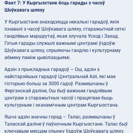
Факт 7: У Кыргызстане ёсць гарады з часоў
Шоўкавага шляху
У Кыргызстане знаходзяцца некалькі гарадоў, якія
існавалі з часоў Шоўкавага шляху, старажытнай сеткі
гандлёвых маршрутаў, якая злучала Усход і Захад.
Гэтыя гарады служылі важнымі цэнтрамі ўздоўж
Шоўкавага шляху, спрыяючы гандлю і культурнаму
абмену паміж цывілізацыямі.
Адзін з прыкладных гарадоў – Ош, адзін з
найстарэйшых гарадоў Цэнтральнай Азіі, які мае
гісторыю больш за 3000 гадоў. Размешчаны ў
Ферганскай даліне, Ош быў важным гандлёвым
цэнтрам з старажытных часоў і працягвае быць
культурным і эканамічным цэнтрам Кыргызстана.
Яшчэ адзін значны горад – Талас, размешчаны ў
Таласкай даліне ў паўночным Кыргызстане. Талас быў
ключавым месцам спынку ўздоўж Шоўкавага шляху,