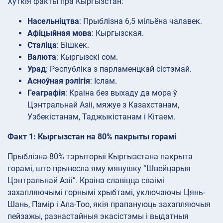
Хуткія факты пра Кыргызстан:
Насельніцтва
: Прыблізна 6,5 мільёна чалавек.
Афіцыйная мова
: Кыргызская.
Сталіца
: Бішкек.
Валюта
: Кыргызскі сом.
Урад
: Рэспубліка з парламенцкай сістэмай.
Асноўная рэлігія
: Іслам.
Геаграфія
: Краіна без выхаду да мора ў
Цэнтральнай Азіі, мяжуе з Казахстанам,
Узбекістанам, Таджыкістанам і Кітаем.
Факт 1: Кыргызстан на 80% пакрыты горамі
Прыблізна 80% тэрыторыі Кыргызстана пакрыта
горамі, што прынесла яму мянушку “Швейцарыя
Цэнтральнай Азіі”. Краіна славіцца сваімі
захапляючымі горнымі хрыбтамі, уключаючы Цянь-
Шань, Памір і Ала-Тоо, якія прапануюць захапляючыя
пейзажы, разнастайныя экасістэмы і выдатныя