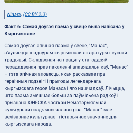
Ninara
,
(CC BY 2.0)
Факт 6: Самая доўгая паэма ў свеце была напісана ў
Кыргызстане
Самая доўгая эпічная паэма ў свеце, “Манас”,
з’яўляецца шэдэўрам кыргызскай літаратуры і вуснай
традыцыі. Складзеная на працягу стагоддзяў і
перададзеная праз пакаленні апавядальнікаў, “Манас”
– гэта эпічная аповесць, якая расказвае пра
гераічныя подзвігі і прыгоды легендарнага
кыргызскага героя Манаса і яго нашчадкаў. Лічыцца,
што паэма змяшчае больш за паўмільёна радкоў і
прызнана ЮНЕСКА часткай Нематэрыяльнай
культурнай спадчыны чалавецтва. “Манас” мае
велізарнае культурнае і гістарычнае значэнне для
кыргызскага народа.