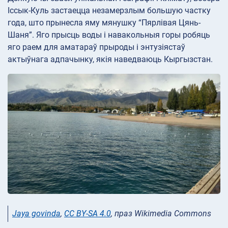
Іссык-Куль застаецца незамерзлым большую частку
года, што прынесла яму мянушку “Пярлівая Цянь-
Шаня”. Яго прысць воды і навакольныя горы робяць
яго раем для аматараў прыроды і энтузіястаў
актыўнага адпачынку, якія наведваюць Кыргызстан.
Jaya govinda
,
CC BY-SA 4.0
, праз Wikimedia Commons