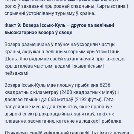
ролю ў захаванні прыроднай спадчыны Кыргызстана і
спрыянні ўстойліваму турызму ў краіне.
Факт 9: Возера Іссык-Куль – другое па велічыні
высокагорнае возера ў свеце
Возера размешчана ў паўночна-ўсходняй частцы
краіны, акружана велічным горным хрыбтом Цянь-
Шань. Яно вядомае сваёй захапляючай прыгажосцю,
крышталёва чыстымі водамі і жывапіснымі
пейзажамі.
Возера Іссык-Куль мае плошчу прыблізна 6236
квадратных кіламетраў (2408 квадратных міляў) і
дасягае глыбіні да 668 метраў (2192 футы). Гэта
папулярнае месца для турыстаў, якое прапануе
шырокі спектр рэкрэацыйных заняткаў, такіх як
плаванне, засмаганне, катанне на лодках і рыбалка.
Дзякуючы сваёй унікальнай геаграфіі і клімату, возера