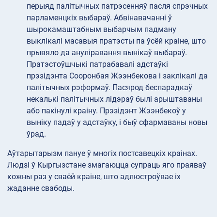
перыяд палітычных патрэсенняў пасля спрэчных
парламенцкіх выбараў. Абвінавачанні ў
шырокамаштабным выбарчым падману
выклікалі масавыя пратэсты па ўсёй краіне, што
прывяло да ануліравання вынікаў выбараў.
Пратэстоўшчыкі патрабавалі адстаўкі
прэзідэнта Сооронбая Жээнбекова і заклікалі да
палітычных рэформаў. Пасярод беспарадкаў
некалькі палітычных лідэраў былі арыштаваны
або пакінулі краіну. Прэзідэнт Жээнбекоў у
выніку падаў у адстаўку, і быў сфармаваны новы
ўрад.
Аўтарытарызм пануе ў многіх постсавецкіх краінах.
Людзі ў Кыргызстане змагаюцца супраць яго праяваў
кожны раз у сваёй краіне, што адлюстроўвае іх
жаданне свабоды.