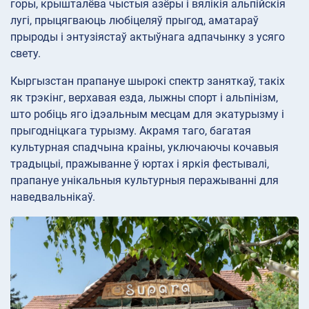
горы, крышталёва чыстыя азёры і вялікія альпійскія
лугі, прыцягваюць любіцеляў прыгод, аматараў
прыроды і энтузіястаў актыўнага адпачынку з усяго
свету.
Кыргызстан прапануе шырокі спектр заняткаў, такіх
як трэкінг, верхавая езда, лыжны спорт і альпінізм,
што робіць яго ідэальным месцам для экатурызму і
прыгодніцкага турызму. Акрамя таго, багатая
культурная спадчына краіны, уключаючы кочавыя
традыцыі, пражыванне ў юртах і яркія фестывалі,
прапануе унікальныя культурныя перажыванні для
наведвальнікаў.