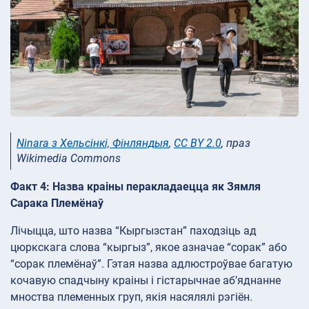
Ninara з Хельсінкі, Фінляндыя
,
CC BY 2.0
, праз
Wikimedia Commons
Факт 4: Назва краіны перакладаецца як Зямля
Сарака Племёнаў
Лічыцца, што назва “Кыргызстан” паходзіць ад
цюркскага слова “кыргыз”, якое азначае “сорак” або
“сорак племёнаў”. Гэтая назва адлюстроўвае багатую
кочавую спадчыну краіны і гістарычнае аб’яднанне
мноства племенных груп, якія насялялі рэгіён.