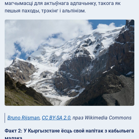
магчымасці для актыўнага адпачынку, такога як
пешыя паходы, трэкінг і альпінізм.
Bruno Rijsman
,
CC BY-SA 2.0
, праз Wikimedia Commons
Факт 2: У Кыргызстане ёсць свой напітак з кабыльега
малака