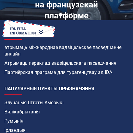
на французскай
платформе
ЯК
атрымаць міжнароднае вадзіцельскае пасведчанне
анлайн
Атрымаць пераклад вадзіцельскага пасведчання
Партнёрская праграма для турагенцтваў ад IDA
ПАПУЛЯРНЫЯ ПУНКТЫ ПРЫЗНАЧЭННЯ
Злучаныя Штаты Амерыкі
Вялікабрытанія
Румынія
Ірландыя