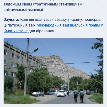
вядомым сваім стратэгічным становішчам і
квітнеючымі рынкамі.
Заўвага:
Калі вы плануеце паездку ў краіну, праверце,
ці патрэбныя вам
Міжнародныя вадзіцельскія правы ў
Кыргызстане
для кіравання.