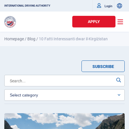
Login
INTERNATIONAL DRIVING AUTHORITY
APPLY
Homepage
/
Blog
/
10 Fatti Interessanti dwar il-Kirgiżistan
SUBSCRIBE