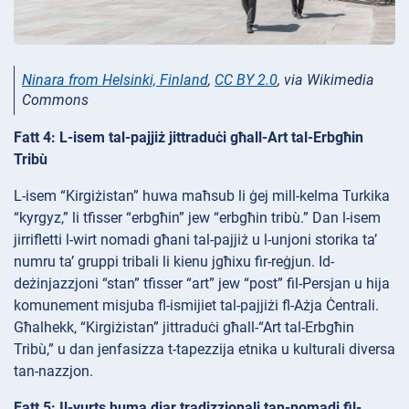
Ninara from Helsinki, Finland
,
CC BY 2.0
, via Wikimedia
Commons
Fatt 4: L-isem tal-pajjiż jittraduċi għall-Art tal-Erbgħin
Tribù
L-isem “Kirgiżistan” huwa maħsub li ġej mill-kelma Turkika
“kyrgyz,” li tfisser “erbgħin” jew “erbgħin tribù.” Dan l-isem
jirrifletti l-wirt nomadi għani tal-pajjiż u l-unjoni storika ta’
numru ta’ gruppi tribali li kienu jgħixu fir-reġjun. Id-
deżinjazzjoni “stan” tfisser “art” jew “post” fil-Persjan u hija
komunement misjuba fl-ismijiet tal-pajjiżi fl-Ażja Ċentrali.
Għalhekk, “Kirgiżistan” jittraduċi għall-“Art tal-Erbgħin
Tribù,” u dan jenfasizza t-tapezzija etnika u kulturali diversa
tan-nazzjon.
Fatt 5: Il-yurts huma djar tradizzjonali tan-nomadi fil-