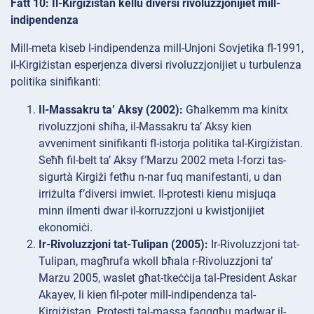
Fatt 10: Il-Kirgiżistan kellu diversi rivoluzzjonijiet mill-
indipendenza
Mill-meta kiseb l-indipendenza mill-Unjoni Sovjetika fl-1991,
il-Kirgiżistan esperjenza diversi rivoluzzjonijiet u turbulenza
politika sinifikanti:
Il-Massakru ta’ Aksy (2002):
Għalkemm ma kinitx
rivoluzzjoni sħiħa, il-Massakru ta’ Aksy kien
avveniment sinifikanti fl-istorja politika tal-Kirgiżistan.
Seħħ fil-belt ta’ Aksy f’Marzu 2002 meta l-forzi tas-
sigurtà Kirgiżi fetħu n-nar fuq manifestanti, u dan
irriżulta f’diversi imwiet. Il-protesti kienu misjuqa
minn ilmenti dwar il-korruzzjoni u kwistjonijiet
ekonomiċi.
Ir-Rivoluzzjoni tat-Tulipan (2005):
Ir-Rivoluzzjoni tat-
Tulipan, magħrufa wkoll bħala r-Rivoluzzjoni ta’
Marzu 2005, waslet għat-tkeċċija tal-President Askar
Akayev, li kien fil-poter mill-indipendenza tal-
Kirgiżistan. Protesti tal-massa faqqgħu madwar il-