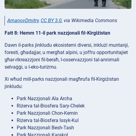
AmanovDmitry
,
CC BY 3.0
, via Wikimedia Commons
Fatt 8: Hemm 11-il park nazzjonali fil-Kirgiżistan
Dawn il-parks jinkludu ekosistemi diversi, inklużi muntanji,
foresti, għadajjar, u mergħat alpini, u joffru opportunitajiet
għar-rikreazzjoni fil-beraħ, l-osservazzjoni tal-annimali
selvaġġi, u l-eko-turiżmu.
Xi wħud mill-parks nazzjonali magħrufa fil-Kirgiżistan
jinkludu:
Park Nazzjonali Ala Archa
Riżerva tal-Biosfera Sary-Chelek
Park Nazzjonali Chon-Kemin
Riżerva tal-Biosfera Issyk-Kul
Park Nazzjonali Besh-Tash
Park Nazzjonali Karakol