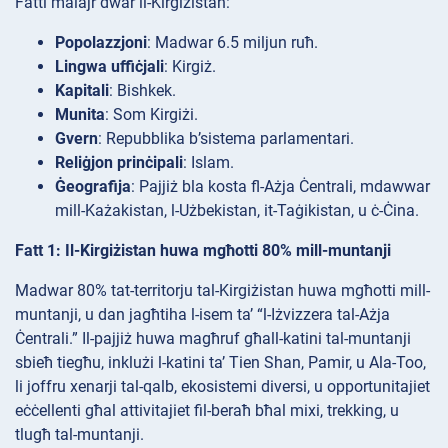
Fatti malajr dwar il-Kirgiżistan:
Popolazzjoni
: Madwar 6.5 miljun ruħ.
Lingwa uffiċjali
: Kirgiż.
Kapitali
: Bishkek.
Munita
: Som Kirgiżi.
Gvern
: Repubblika b’sistema parlamentari.
Reliġjon prinċipali
: Islam.
Ġeografija
: Pajjiż bla kosta fl-Ażja Ċentrali, mdawwar
mill-Każakistan, l-Użbekistan, it-Taġikistan, u ċ-Ċina.
Fatt 1: Il-Kirgiżistan huwa mgħotti 80% mill-muntanji
Madwar 80% tat-territorju tal-Kirgiżistan huwa mgħotti mill-
muntanji, u dan jagħtiha l-isem ta’ “l-Iżvizzera tal-Ażja
Ċentrali.” Il-pajjiż huwa magħruf għall-katini tal-muntanji
sbieħ tiegħu, inklużi l-katini ta’ Tien Shan, Pamir, u Ala-Too,
li joffru xenarji tal-qalb, ekosistemi diversi, u opportunitajiet
eċċellenti għal attivitajiet fil-beraħ bħal mixi, trekking, u
tlugħ tal-muntanji.