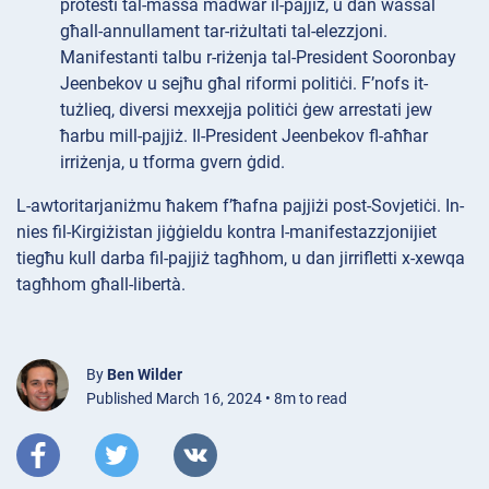
protesti tal-massa madwar il-pajjiż, u dan wassal
għall-annullament tar-riżultati tal-elezzjoni.
Manifestanti talbu r-riżenja tal-President Sooronbay
Jeenbekov u sejħu għal riformi politiċi. F’nofs it-
tużlieq, diversi mexxejja politiċi ġew arrestati jew
ħarbu mill-pajjiż. Il-President Jeenbekov fl-aħħar
irriżenja, u tforma gvern ġdid.
L-awtoritarjaniżmu ħakem f’ħafna pajjiżi post-Sovjetiċi. In-
nies fil-Kirgiżistan jiġġieldu kontra l-manifestazzjonijiet
tiegħu kull darba fil-pajjiż tagħhom, u dan jirrifletti x-xewqa
tagħhom għall-libertà.
By
Ben Wilder
Published March 16, 2024 • 8m to read