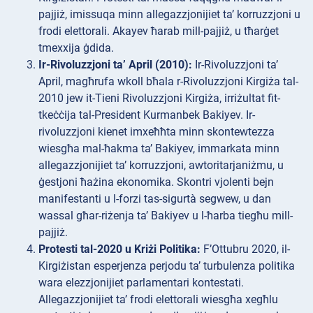
pajjiż, imissuqa minn allegazzjonijiet ta’ korruzzjoni u
frodi elettorali. Akayev ħarab mill-pajjiż, u tħarġet
tmexxija ġdida.
Ir-Rivoluzzjoni ta’ April (2010):
Ir-Rivoluzzjoni ta’
April, magħrufa wkoll bħala r-Rivoluzzjoni Kirgiża tal-
2010 jew it-Tieni Rivoluzzjoni Kirgiża, irriżultat fit-
tkeċċija tal-President Kurmanbek Bakiyev. Ir-
rivoluzzjoni kienet imxeħħta minn skontewtezza
wiesgħa mal-ħakma ta’ Bakiyev, immarkata minn
allegazzjonijiet ta’ korruzzjoni, awtoritarjaniżmu, u
ġestjoni ħażina ekonomika. Skontri vjolenti bejn
manifestanti u l-forzi tas-sigurtà segwew, u dan
wassal għar-riżenja ta’ Bakiyev u l-ħarba tiegħu mill-
pajjiż.
Protesti tal-2020 u Kriżi Politika:
F’Ottubru 2020, il-
Kirgiżistan esperjenza perjodu ta’ turbulenza politika
wara elezzjonijiet parlamentari kontestati.
Allegazzjonijiet ta’ frodi elettorali wiesgħa xegħlu