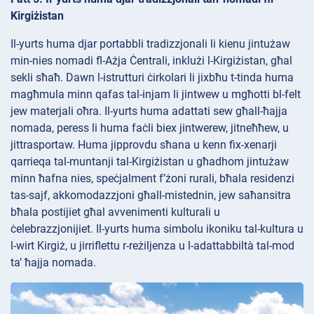
Kirgiżistan
Il-yurts huma djar portabbli tradizzjonali li kienu jintużaw
min-nies nomadi fl-Ażja Ċentrali, inklużi l-Kirgiżistan, għal
sekli sħaħ. Dawn l-istrutturi ċirkolari li jixbħu t-tinda huma
magħmula minn qafas tal-injam li jintwew u mgħotti bl-felt
jew materjali oħra. Il-yurts huma adattati sew għall-ħajja
nomada, peress li huma faċli biex jintwerew, jitneħħew, u
jittrasportaw. Huma jipprovdu sħana u kenn fix-xenarji
qarrieqa tal-muntanji tal-Kirgiżistan u għadhom jintużaw
minn ħafna nies, speċjalment f’żoni rurali, bħala residenzi
tas-sajf, akkomodazzjoni għall-mistednin, jew saħansitra
bħala postijiet għal avvenimenti kulturali u
ċelebrazzjonijiet. Il-yurts huma simbolu ikoniku tal-kultura u
l-wirt Kirgiż, u jirriflettu r-reżiljenza u l-adattabbiltà tal-mod
ta’ ħajja nomada.