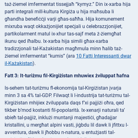
taż-żiemel imfermentat tissejjaħ “kymyz.” Din ix-xarba hija
parti integrali mill-kultura Kirgiża u hija maħsuba li
għandha benefiċċji varji għas-saħħa. Hija komunement
mixruba waqt okkażjonijiet speċjali u ċelebrazzjonijiet,
partikolarment matul ix-xhur tas-sajf meta ż-żiemgħat
ikunu qed iħalbu. Ix-xarba hija simili għax-xarba
tradizzjonali tal-Każakistan magħmula minn ħalib taż-
żiemel imfermentat “kumis” (ara
10 Fatti Interessanti dwar
il-Każakistan
).
Fatt 3: It-turiżmu fil-Kirgiżistan mhuwiex żviluppat ħafna
Is-sehem tat-turiżmu fl-ekonomija tal-Kirgiżistan jvarja
minn 3 sa 4% tal-GDP. Filwaqt li l-industrija tat-turiżmu tal-
Kirgiżistan mhijiex żviluppata daqs f’xi pajjiżi oħra, qed
tikber b’mod kostanti fil-popolarità. Ix-xenarji naturali ta’
sbieħ tal-pajjiż, inklużi muntanji majestiċi, għadajjar
kristallini, u mergħat alpini vasti, jiġbdu lil dawk li jfittxu l-
avventura, dawk li jħobbu n-natura, u entużjasti tal-