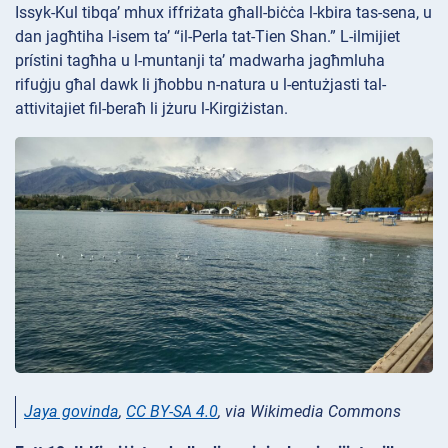
Issyk-Kul tibqa’ mhux iffriżata għall-biċċa l-kbira tas-sena, u
dan jagħtiha l-isem ta’ “il-Perla tat-Tien Shan.” L-ilmijiet
prístini tagħha u l-muntanji ta’ madwarha jagħmluha
rifuġju għal dawk li jħobbu n-natura u l-entużjasti tal-
attivitajiet fil-beraħ li jżuru l-Kirgiżistan.
Jaya govinda
,
CC BY-SA 4.0
, via Wikimedia Commons