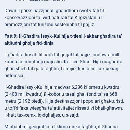
Dawn il-parks nazzjonali għandhom rwol vitali fil-
konservazzjoni tal-wirt naturali tal-Kirgiżistan u l-
promozzjoni tat-turiżmu sostenibbli fil-pajjiż.
Fatt 9: Il-Għadira Issyk-Kul hija t-tieni l-akbar għadira ta’
altitudni għolja fid-dinja
Il-għadira tinsab fil-parti tal-grigal tal-pajjiż, imdawra mill-
katina tal-muntanji majestiċi ta’ Tien Shan. Hija magħrufa
għas-sbieħ tal-qalb tagħha, l-ilmijiet kristallini, u x-xenarji
pittoresċi.
Il-Għadira Issyk-Kul hija madwar 6,236 kilometru kwadru
(2,408 mil kwadru) fil-kobor u tasal għal fond ta’ sa 668
metru (2,192 piedi). Hija destinazzjoni popolari għat-turisti,
u toffri firxa wiesgħa ta’ attivitajiet rikreattivi bħall-għawm,
il-ħatt tax-xemx, id-dgħajjes, u s-sajd.
Minħabba l-ġeografija u l-klima unika tagħha, il-Għadira