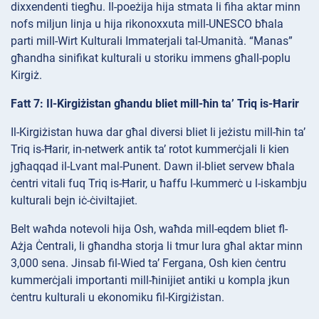
dixxendenti tiegħu. Il-poeżija hija stmata li fiha aktar minn
nofs miljun linja u hija rikonoxxuta mill-UNESCO bħala
parti mill-Wirt Kulturali Immaterjali tal-Umanità. “Manas”
għandha sinifikat kulturali u storiku immens għall-poplu
Kirgiż.
Fatt 7: Il-Kirgiżistan għandu bliet mill-ħin ta’ Triq is-Ħarir
Il-Kirgiżistan huwa dar għal diversi bliet li jeżistu mill-ħin ta’
Triq is-Ħarir, in-netwerk antik ta’ rotot kummerċjali li kien
jgħaqqad il-Lvant mal-Punent. Dawn il-bliet servew bħala
ċentri vitali fuq Triq is-Ħarir, u ħaffu l-kummerċ u l-iskambju
kulturali bejn iċ-ċiviltajiet.
Belt waħda notevoli hija Osh, waħda mill-eqdem bliet fl-
Ażja Ċentrali, li għandha storja li tmur lura għal aktar minn
3,000 sena. Jinsab fil-Wied ta’ Fergana, Osh kien ċentru
kummerċjali importanti mill-ħinijiet antiki u kompla jkun
ċentru kulturali u ekonomiku fil-Kirgiżistan.