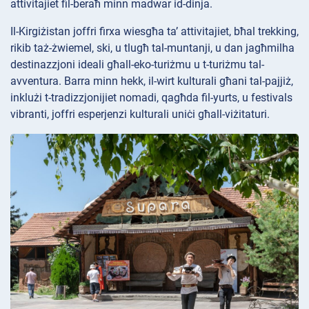
attivitajiet fil-beraħ minn madwar id-dinja.
Il-Kirgiżistan joffri firxa wiesgħa ta’ attivitajiet, bħal trekking,
rikib taż-żwiemel, ski, u tlugħ tal-muntanji, u dan jagħmilha
destinazzjoni ideali għall-eko-turiżmu u t-turiżmu tal-
avventura. Barra minn hekk, il-wirt kulturali għani tal-pajjiż,
inklużi t-tradizzjonijiet nomadi, qagħda fil-yurts, u festivals
vibranti, joffri esperjenzi kulturali uniċi għall-viżitaturi.