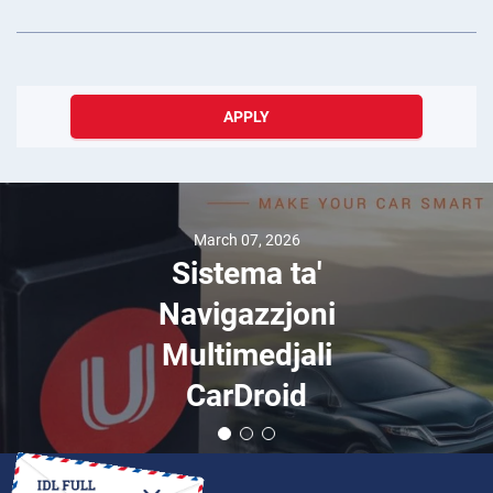
APPLY
September 20, 2025
Aħjar Postijie
biex Iżżuru fl
Arġentina