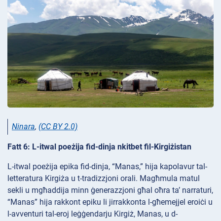
Ninara
,
(CC BY 2.0)
Fatt 6: L-itwal poeżija fid-dinja nkitbet fil-Kirgiżistan
L-itwal poeżija epika fid-dinja, “Manas,” hija kapolavur tal-
letteratura Kirgiża u t-tradizzjoni orali. Magħmula matul
sekli u mgħaddija minn ġenerazzjoni għal oħra ta’ narraturi,
“Manas” hija rakkont epiku li jirrakkonta l-għemejjel eroiċi u
l-avventuri tal-eroj leġġendarju Kirgiż, Manas, u d-