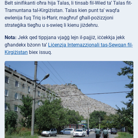
Belt sinifikanti oħra hija Talas, li tinsab fil-Wied ta’ Talas fit-
Tramuntana tal-Kirgiżistan. Talas kien punt ta’ waqfa
ewlenija fuq Triq is-Ħarir, magħruf għall-pożizzjoni
strateġika tiegħu u s-swieq li kienu jiżdehru.
Nota:
Jekk qed tippjana vjaġġ lejn il-pajjiż, iċċekkja jekk
għandekx bżonn ta’
Liċenzja Internazzjonali tas-Sewqan fil-
Kirgiżistan
biex issuq.