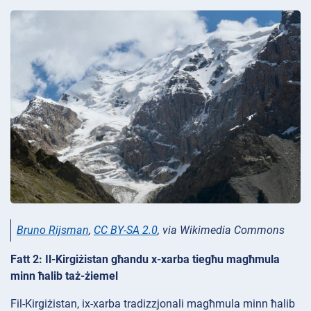
Bruno Rijsman
,
CC BY-SA 2.0
, via Wikimedia Commons
Fatt 2: Il-Kirgiżistan għandu x-xarba tiegħu magħmula
minn ħalib taż-żiemel
Fil-Kirgiżistan, ix-xarba tradizzjonali magħmula minn ħalib