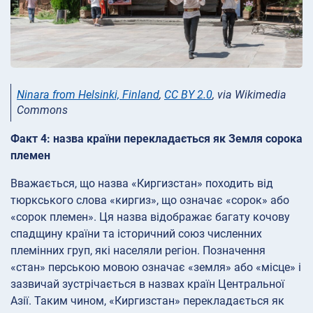
Ninara from Helsinki, Finland
,
CC BY 2.0
, via Wikimedia
Commons
Факт 4: назва країни перекладається як Земля сорока
племен
Вважається, що назва «Киргизстан» походить від
тюркського слова «киргиз», що означає «сорок» або
«сорок племен». Ця назва відображає багату кочову
спадщину країни та історичний союз численних
племінних груп, які населяли регіон. Позначення
«стан» перською мовою означає «земля» або «місце» і
зазвичай зустрічається в назвах країн Центральної
Азії. Таким чином, «Киргизстан» перекладається як