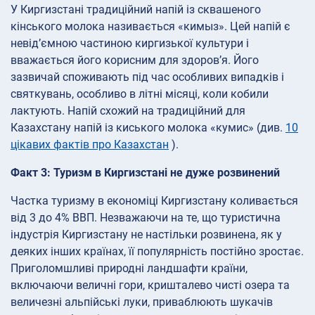
У Киргизстані традиційний напій із сквашеного
кінського молока називається «кимыз». Цей напій є
невід’ємною частиною киргизької культури і
вважається його корисним для здоров’я. Його
зазвичай споживають під час особливих випадків і
святкувань, особливо в літні місяці, коли кобили
лактують. Напій схожий на традиційний для
Казахстану напій із киського молока «кумис» (див.
10
цікавих фактів про Казахстан
).
Факт 3: Туризм в Киргизстані не дуже розвинений
Частка туризму в економіці Киргизстану коливається
від 3 до 4% ВВП. Незважаючи на те, що туристична
індустрія Киргизстану не настільки розвинена, як у
деяких інших країнах, її популярність постійно зростає.
Приголомшливі природні ландшафти країни,
включаючи величні гори, кришталево чисті озера та
величезні альпійські луки, приваблюють шукачів