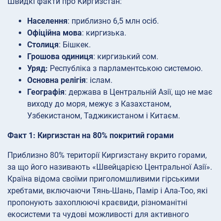
Швидкі факти про Киргизстан:
Населення
: приблизно 6,5 млн осіб.
Офіційна
мова
: киргизька.
Столиця
: Бішкек.
Грошова одиниця
: киргизький сом.
Уряд:
Республіка з парламентською системою.
Основна релігія
: іслам.
Географія
: держава в Центральній Азії, що не має
виходу до моря, межує з Казахстаном,
Узбекистаном, Таджикистаном і Китаєм.
Факт 1: Киргизстан на 80% покритий горами
Приблизно 80% території Киргизстану вкрито горами,
за що його називають «Швейцарією Центральної Азії».
Країна відома своїми приголомшливими гірськими
хребтами, включаючи Тянь-Шань, Памір і Ала-Тоо, які
пропонують захоплюючі краєвиди, різноманітні
екосистеми та чудові можливості для активного