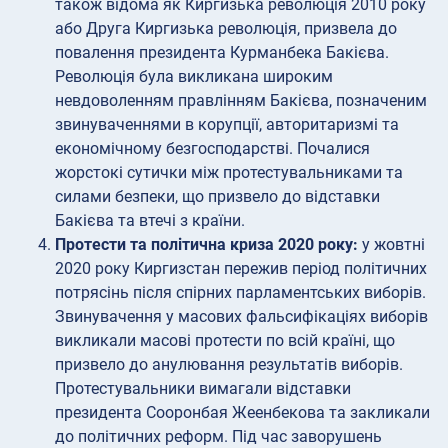
також відома як Киргизька революція 2010 року
або Друга Киргизька революція, призвела до
повалення президента Курманбека Бакієва.
Революція була викликана широким
невдоволенням правлінням Бакієва, позначеним
звинуваченнями в корупції, авторитаризмі та
економічному безгосподарстві. Почалися
жорстокі сутички між протестувальниками та
силами безпеки, що призвело до відставки
Бакієва та втечі з країни.
Протести та політична криза 2020 року:
у жовтні
2020 року Киргизстан пережив період політичних
потрясінь після спірних парламентських виборів.
Звинувачення у масових фальсифікаціях виборів
викликали масові протести по всій країні, що
призвело до анулювання результатів виборів.
Протестувальники вимагали відставки
президента Сооронбая Жеенбекова та закликали
до політичних реформ. Під час заворушень