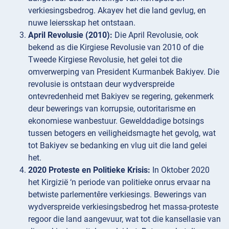
verkiesingsbedrog. Akayev het die land gevlug, en
nuwe leiersskap het ontstaan.
April Revolusie (2010):
Die April Revolusie, ook
bekend as die Kirgiese Revolusie van 2010 of die
Tweede Kirgiese Revolusie, het gelei tot die
omverwerping van President Kurmanbek Bakiyev. Die
revolusie is ontstaan deur wydverspreide
ontevredenheid met Bakiyev se regering, gekenmerk
deur bewerings van korrupsie, outoritarisme en
ekonomiese wanbestuur. Gewelddadige botsings
tussen betogers en veiligheidsmagte het gevolg, wat
tot Bakiyev se bedanking en vlug uit die land gelei
het.
2020 Proteste en Politieke Krisis:
In Oktober 2020
het Kirgizië ‘n periode van politieke onrus ervaar na
betwiste parlementêre verkiesings. Bewerings van
wydverspreide verkiesingsbedrog het massa-proteste
regoor die land aangevuur, wat tot die kansellasie van