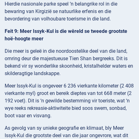
Hierdie nasionale parke speel ‘n belangrike rol in die
bewaring van Kirgizië se natuurlike erfenis en die
bevordering van volhoubare toerisme in die land.
Feit 9: Meer Issyk-Kul is die wêreld se tweede grootste
hoë-hoogte meer
Die meer is geleë in die noordoostelike deel van die land,
omring deur die majestueuse Tien Shan bergreeks. Dit is
bekend vir sy wonderlike skoonheid, kristalhelder waters en
skilderagtige landskappe.
Meer Issyk-Kul is ongeveer 6 236 vierkante kilometer (2 408
vierkante myl) groot en bereik dieptes van tot 668 meter (2
192 voet). Dit is ‘n gewilde bestemming vir toeriste, wat ‘n
wye reeks rekreasie-aktiwiteite bied soos swem, sonbad,
boot vaar en visvang.
As gevolg van sy unieke geografie en klimaat, bly Meer
Issyk-Kul die grootste deel van die jaar ongevrore, wat dit