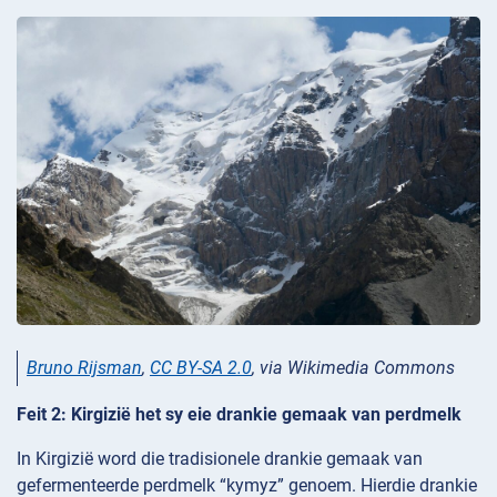
Bruno Rijsman
,
CC BY-SA 2.0
, via Wikimedia Commons
Feit 2: Kirgizië het sy eie drankie gemaak van perdmelk
In Kirgizië word die tradisionele drankie gemaak van
gefermenteerde perdmelk “kymyz” genoem. Hierdie drankie