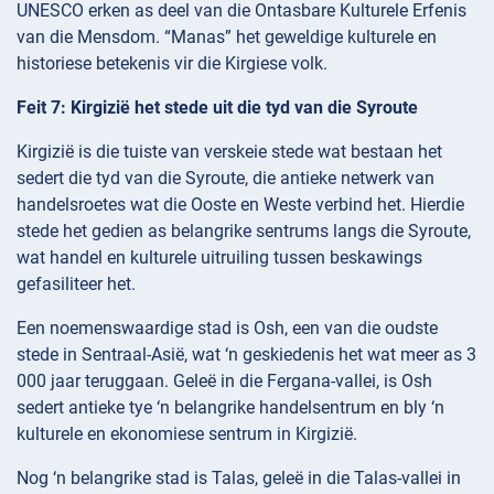
UNESCO erken as deel van die Ontasbare Kulturele Erfenis
van die Mensdom. “Manas” het geweldige kulturele en
historiese betekenis vir die Kirgiese volk.
Feit 7: Kirgizië het stede uit die tyd van die Syroute
Kirgizië is die tuiste van verskeie stede wat bestaan het
sedert die tyd van die Syroute, die antieke netwerk van
handelsroetes wat die Ooste en Weste verbind het. Hierdie
stede het gedien as belangrike sentrums langs die Syroute,
wat handel en kulturele uitruiling tussen beskawings
gefasiliteer het.
Een noemenswaardige stad is Osh, een van die oudste
stede in Sentraal-Asië, wat ‘n geskiedenis het wat meer as 3
000 jaar teruggaan. Geleë in die Fergana-vallei, is Osh
sedert antieke tye ‘n belangrike handelsentrum en bly ‘n
kulturele en ekonomiese sentrum in Kirgizië.
Nog ‘n belangrike stad is Talas, geleë in die Talas-vallei in