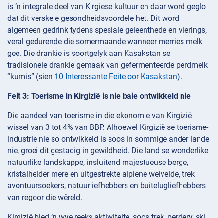
is ‘n integrale deel van Kirgiese kultuur en daar word geglo
dat dit verskeie gesondheidsvoordele het. Dit word
algemeen gedrink tydens spesiale geleenthede en vierings,
veral gedurende die somermaande wanneer merries melk
gee. Die drankie is soortgelyk aan Kasakstan se
tradisionele drankie gemaak van gefermenteerde perdmelk
“kumis” (sien
10 Interessante Feite oor Kasakstan
).
Feit 3: Toerisme in Kirgizië is nie baie ontwikkeld nie
Die aandeel van toerisme in die ekonomie van Kirgizië
wissel van 3 tot 4% van BBP. Alhoewel Kirgizië se toerisme-
industrie nie so ontwikkeld is soos in sommige ander lande
nie, groei dit gestadig in gewildheid. Die land se wonderlike
natuurlike landskappe, insluitend majestueuse berge,
kristalhelder mere en uitgestrekte alpiene weivelde, trek
avontuursoekers, natuurliefhebbers en buitelugliefhebbers
van regoor die wêreld.
Kirgizië bied ‘n wye reeks aktiwiteite, soos trek, perdery, ski