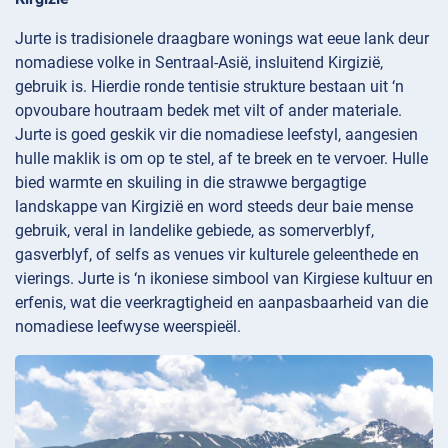
Jurte is tradisionele draagbare wonings wat eeue lank deur
nomadiese volke in Sentraal-Asië, insluitend Kirgizië,
gebruik is. Hierdie ronde tentisie strukture bestaan uit ‘n
opvoubare houtraam bedek met vilt of ander materiale.
Jurte is goed geskik vir die nomadiese leefstyl, aangesien
hulle maklik is om op te stel, af te breek en te vervoer. Hulle
bied warmte en skuiling in die strawwe bergagtige
landskappe van Kirgizië en word steeds deur baie mense
gebruik, veral in landelike gebiede, as somerverblyf,
gasverblyf, of selfs as venues vir kulturele geleenthede en
vierings. Jurte is ‘n ikoniese simbool van Kirgiese kultuur en
erfenis, wat die veerkragtigheid en aanpasbaarheid van die
nomadiese leefwyse weerspieël.