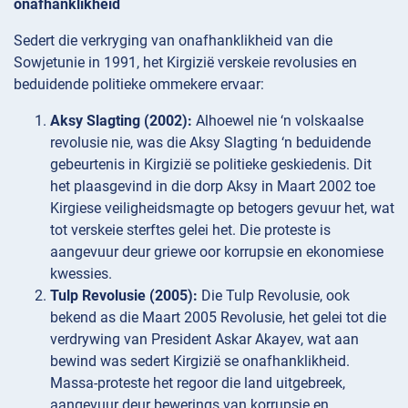
onafhanklikheid
Sedert die verkryging van onafhanklikheid van die
Sowjetunie in 1991, het Kirgizië verskeie revolusies en
beduidende politieke ommekere ervaar:
Aksy Slagting (2002):
Alhoewel nie ‘n volskaalse
revolusie nie, was die Aksy Slagting ‘n beduidende
gebeurtenis in Kirgizië se politieke geskiedenis. Dit
het plaasgevind in die dorp Aksy in Maart 2002 toe
Kirgiese veiligheidsmagte op betogers gevuur het, wat
tot verskeie sterftes gelei het. Die proteste is
aangevuur deur griewe oor korrupsie en ekonomiese
kwessies.
Tulp Revolusie (2005):
Die Tulp Revolusie, ook
bekend as die Maart 2005 Revolusie, het gelei tot die
verdrywing van President Askar Akayev, wat aan
bewind was sedert Kirgizië se onafhanklikheid.
Massa-proteste het regoor die land uitgebreek,
aangevuur deur bewerings van korrupsie en