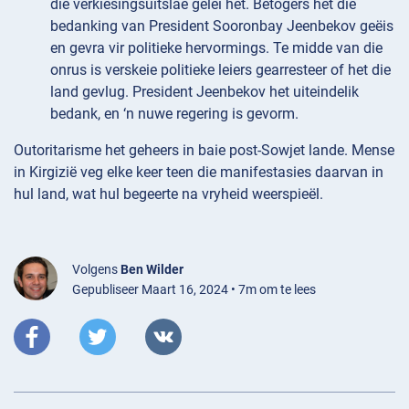
die verkiesingsuitslae gelei het. Betogers het die
bedanking van President Sooronbay Jeenbekov geëis
en gevra vir politieke hervormings. Te midde van die
onrus is verskeie politieke leiers gearresteer of het die
land gevlug. President Jeenbekov het uiteindelik
bedank, en ‘n nuwe regering is gevorm.
Outoritarisme het geheers in baie post-Sowjet lande. Mense
in Kirgizië veg elke keer teen die manifestasies daarvan in
hul land, wat hul begeerte na vryheid weerspieël.
Volgens
Ben Wilder
Gepubliseer Maart 16, 2024 • 7m om te lees