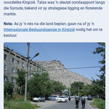
noordelike Kirgizië. Talas was ‘n sleutel oorslaappunt langs
die Syroute, bekend vir sy strategiese ligging en florerende
markte.
Nota:
As jy ‘n reis na die land beplan, gaan na of jy ‘n
Internasionale Bestuurslisensie in Kirgizië
nodig het om te
bestuur.