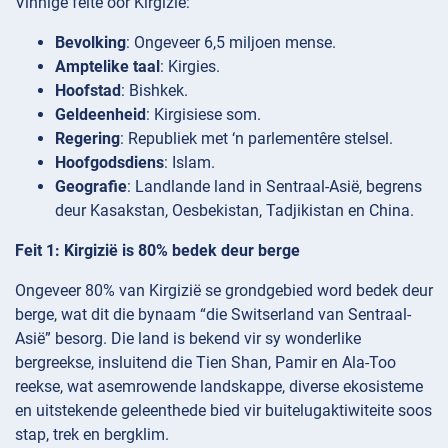
Vinnige feite oor Kirgizië:
Bevolking
: Ongeveer 6,5 miljoen mense.
Amptelike taal
: Kirgies.
Hoofstad
: Bishkek.
Geldeenheid
: Kirgisiese som.
Regering
: Republiek met ‘n parlementêre stelsel.
Hoofgodsdiens
: Islam.
Geografie
: Landlande land in Sentraal-Asië, begrens
deur Kasakstan, Oesbekistan, Tadjikistan en China.
Feit 1: Kirgizië is 80% bedek deur berge
Ongeveer 80% van Kirgizië se grondgebied word bedek deur
berge, wat dit die bynaam “die Switserland van Sentraal-
Asië” besorg. Die land is bekend vir sy wonderlike
bergreekse, insluitend die Tien Shan, Pamir en Ala-Too
reekse, wat asemrowende landskappe, diverse ekosisteme
en uitstekende geleenthede bied vir buitelugaktiwiteite soos
stap, trek en bergklim.