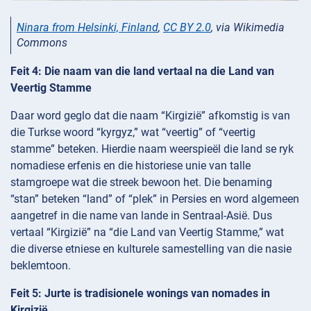
Ninara from Helsinki, Finland
,
CC BY 2.0
, via Wikimedia
Commons
Feit 4: Die naam van die land vertaal na die Land van
Veertig Stamme
Daar word geglo dat die naam “Kirgizië” afkomstig is van
die Turkse woord “kyrgyz,” wat “veertig” of “veertig
stamme” beteken. Hierdie naam weerspieël die land se ryk
nomadiese erfenis en die historiese unie van talle
stamgroepe wat die streek bewoon het. Die benaming
“stan” beteken “land” of “plek” in Persies en word algemeen
aangetref in die name van lande in Sentraal-Asië. Dus
vertaal “Kirgizië” na “die Land van Veertig Stamme,” wat
die diverse etniese en kulturele samestelling van die nasie
beklemtoon.
Feit 5: Jurte is tradisionele wonings van nomades in
Kirgizië