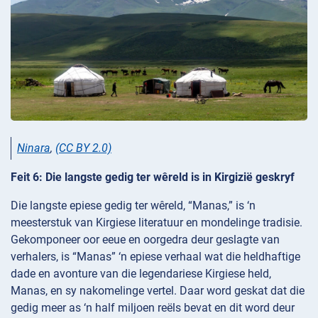
Ninara
,
(CC BY 2.0)
Feit 6: Die langste gedig ter wêreld is in Kirgizië geskryf
Die langste epiese gedig ter wêreld, “Manas,” is ‘n
meesterstuk van Kirgiese literatuur en mondelinge tradisie.
Gekomponeer oor eeue en oorgedra deur geslagte van
verhalers, is “Manas” ‘n epiese verhaal wat die heldhaftige
dade en avonture van die legendariese Kirgiese held,
Manas, en sy nakomelinge vertel. Daar word geskat dat die
gedig meer as ‘n half miljoen reëls bevat en dit word deur