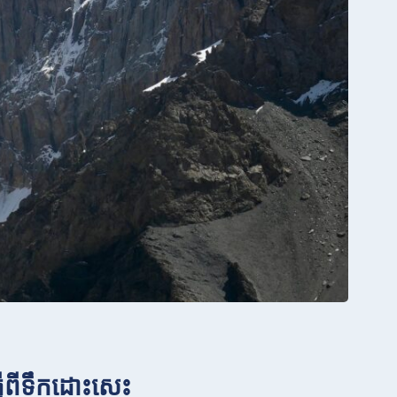
្វើពីទឹកដោះសេះ