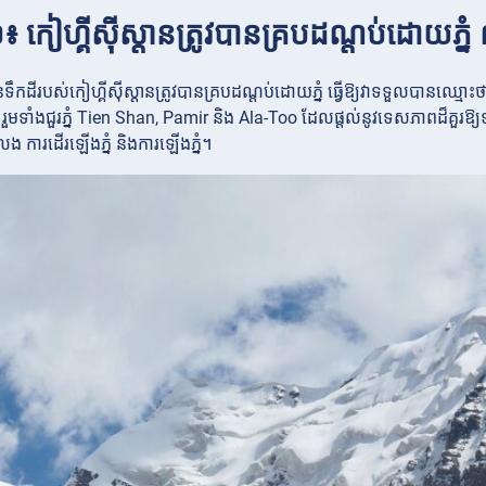
៖ កៀហ្គីស៊ីស្តានត្រូវបានគ្របដណ្តប់ដោយភ្ន
កដីរបស់កៀហ្គីស៊ីស្តានត្រូវបានគ្របដណ្តប់ដោយភ្នំ ធ្វើឱ្យវាទទួលបានឈ្មោះថ
ស់វា រួមទាំងជួរភ្នំ Tien Shan, Pamir និង Ala-Too ដែលផ្តល់នូវទេសភាពដ៏គួរឱ
េង ការដើរឡើងភ្នំ និងការឡើងភ្នំ។