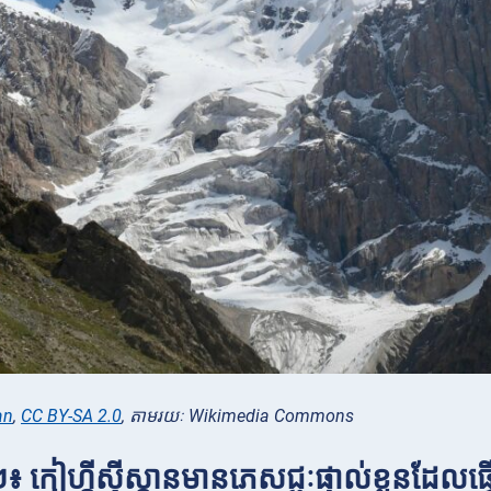
an
,
CC BY-SA 2.0
, តាមរយៈ Wikimedia Commons
៖ កៀហ្គីស៊ីស្តានមានភេសជ្ជៈផ្ទាល់ខ្លួនដែលធ