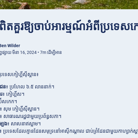
ត​គួរឱ្យ​ចាប់អារម្មណ៍​អំពី​ប្រទេស​ក
Ben Wilder
ព្វផ្សាយ មីនា 16, 2024 • 7m ដើម្បីអាន
្រទេសកៀហ្គីស៊ីស្តាន៖
ាជន
៖ ប្រហែល ៦.៥ លាននាក់។
ារ
៖ កៀហ្គីស។
ប៊ីសកេក។
៖ សុម កៀហ្គីស៊ីស្តាន។
៖ សាធារណរដ្ឋជាមួយប្រព័ន្ធសភា។
្បង
៖ សាសនាឥស្លាម។
៖ ប្រទេសដែលគ្មានដែនសមុទ្រនៅអាស៊ីកណ្តាល ជាប់ព្រំដែនជាមួយកាហ្សាក់ស្តាន 