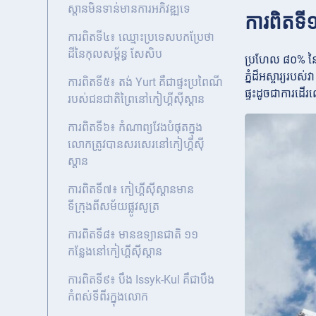
ស្តានមិនទាន់មានការអភិវឌ្ឍទេ
ការពិតទី១
ការពិតទី៤៖ ឈ្មោះប្រទេសបកប្រែថា
ដីនៃកុលសម្ព័ន្ធ សែសិប
ប្រហែល ៨០% នៃទឹ
ភ្នំដ៏អស្ចារ្យរប
ការពិតទី៥៖ តង់ Yurt គឺជាផ្ទះប្រពៃណី
ផ្ទះដូចជាការដើរល
របស់ជនជាតិព្រៃនៅកៀហ្គីស៊ីស្តាន
ការពិតទី៦៖ កំណាព្យវែងបំផុតក្នុង
លោកត្រូវបានសរសេរនៅកៀហ្គីស៊ី
ស្តាន
ការពិតទី៧៖ កៀហ្គីស៊ីស្តានមាន
ទីក្រុងពីសម័យផ្លូវសូត្រ
ការពិតទី៨៖ មានឧទ្យានជាតិ ១១
កន្លែងនៅកៀហ្គីស៊ីស្តាន
ការពិតទី៩៖ បឹង Issyk-Kul គឺជាបឹង
កំពស់ទីពីរក្នុងលោក