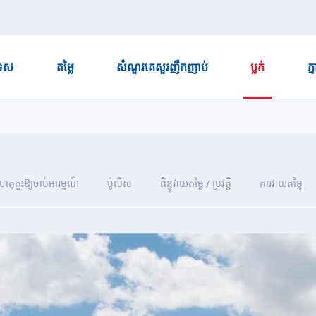
ទេស
តម្លៃ
សំណួរគេសួរញឹកញាប់
ប្លក់
ភ្
ហេតុគួរឱ្យចាប់អារម្មណ៍
ប៉ូលិស
ពិន្ទុវាយតម្លៃ / ប្រវត្តិ
ការវាយតម្លៃ