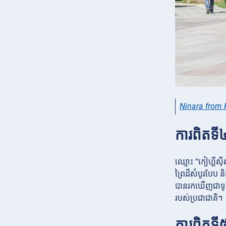
Ninara from H
ការពិតទី
ឈ្មោះ “កៀហ្គីស៊
ព្រៃដ៏សំបូរបែប 
បានរកឃើញជាទូទៅន
របស់ប្រជាជាតិ។
ការពិតទី៥