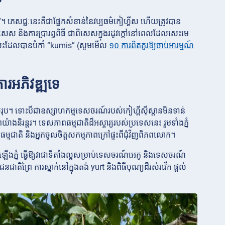
 ភេសជ្ជៈនេះគឺជាផ្នែកសំខាន់នៃវប្បធម៌កៀហ្គីស ហើយត្រូវបាន
សេស និងការប្រារព្ធពិធី ជាពិសេសក្នុងរដូវក្តៅនៅពេលដែលសេះមេ
ះសេះដែលបានបំកាំ “kumis” (សូមមើល
១០ ការពិតគួរឱ្យចាប់អារម្មណ៍
រអភិវឌ្ឍទេ
រុប។ ទោះបីជាឧស្សាហកម្មទេសចរណ៍របស់កៀហ្គីស៊ីស្តានមិនទាន់
និរន្តរ។ ទេសភាពធម្មជាតិដ៏អស្ចារ្យរបស់ប្រទេសនេះ រួមទាំងភ្នំ
ម្មជាតិ និងអ្នកចូលចិត្តសកម្មភាពក្រៅផ្ទះពីជុំវិញពិភពលោក។
រឡើងភ្នំ ធ្វើឱ្យវាជាទីតាំងល្អសម្រាប់ទេសចរណ៍អេកូ និងទេសចរណ៍
ិព្រៃ ការស្នាក់នៅក្នុងតង់ yurt និងពិធីបុណ្យដ៏រស់រវើក ផ្តល់