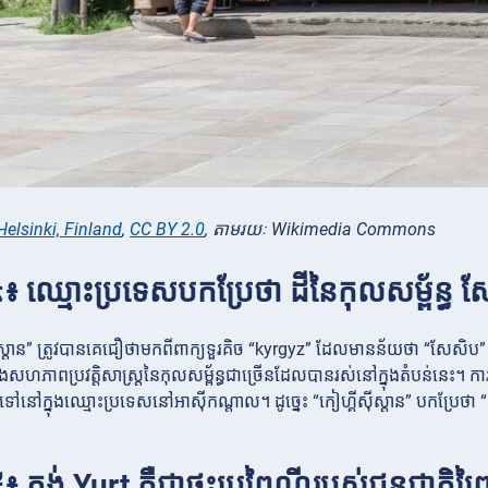
elsinki, Finland
,
CC BY 2.0
, តាមរយៈ Wikimedia Commons
៤៖ ឈ្មោះប្រទេសបកប្រែថា ដីនៃកុលសម្ព័ន្ធ 
ីស្តាន” ត្រូវបានគេជឿថាមកពីពាក្យទួរគិច “kyrgyz” ដែលមានន័យថា “សែសិប” ឬ
និងសហភាពប្រវត្តិសាស្ត្រនៃកុលសម្ព័ន្ធជាច្រើនដែលបានរស់នៅក្នុងតំបន់នេះ។ 
ៅក្នុងឈ្មោះប្រទេសនៅអាស៊ីកណ្តាល។ ដូច្នេះ “កៀហ្គីស៊ីស្តាន” បកប្រែថា “
៖ តង់ Yurt គឺជាផ្ទះប្រពៃណីរបស់ជនជាតិព្រៃ