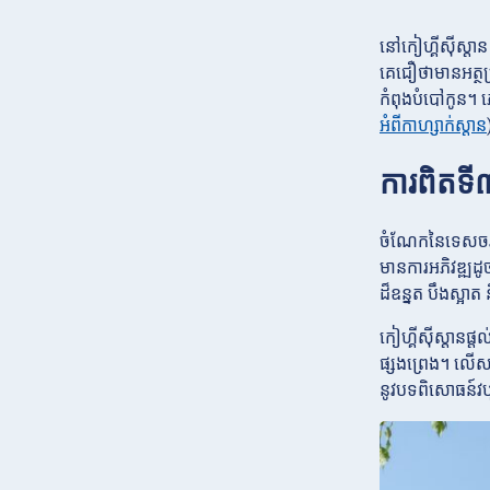
នៅកៀហ្គីស៊ីស្តា
គេជឿថាមានអត្ថប
កំពុងបំបៅកូន។ 
អំពីកាហ្សាក់ស្តាន
ការពិតទី
ចំណែកនៃទេសចរណ៍
មានការអភិវឌ្ឍដូ
ដ៏ឧន្នត បឹងស្អា
កៀហ្គីស៊ីស្តានផ
ផ្សងព្រេង។ លើសព
នូវបទពិសោធន៍វប