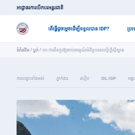
អាជ្ញាធរការបើកបរអន្តរជាតិ
តើធ្វើដូចម្តេចដើម្បីទទួលបាន IDP?
ប្រ
/
/
ទំព័រដើម
ប្លក់
១០ ការពិត​គួរឱ្យ​ចាប់អារម្មណ៍​អំពី​ប្រទេស​កៀហ្គីស៊ីស្តាន
ការបង្ហោះទាំងអស់
ភ្នាក់ងារ
របៀប
IDL/IDP
អង្គ