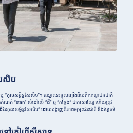
សែសិប
 “កុលសម្ព័ន្ធសែសិប”។ ឈ្មោះនេះឆ្លុះបញ្ចាំងពីបេតិកភណ្ឌជនជាតិ
ការកំណត់ “stan” សំដៅលើ “ដី” ឬ “កន្លែង” ជាភាសាពែរ្ស ហើយត្រូវ
ដីនៃកុលសម្ព័ន្ធសែសិប” ដោយបង្ហាញពីភាពចម្រុះជនជាតិ និងវប្បធម៌
នៅកៀហ្គីស៊ីស្តាន