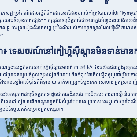
ន ភេសជ្ជៈប្រពៃណីដែលធ្វើពីទឹកដោះសេះដែលបានបំកាំត្រូវបានហៅថា “kymyz”។
្រយោជន៍សុខភាពផ្សេងៗ។ វាត្រូវបានប្រើប្រាស់ជាទូទៅក្នុងអំឡុងពេលឱកាសពិ
ភេសជ្ជៈនេះស្រដៀងនឹងភេសជ្ជៈប្រពៃណីរបស់កាហ្សាក់ស្តានដែលធ្វើពីទឹកដោ
)។
៣៖ ទេសចរណ៍នៅកៀហ្គីស៊ីស្តានមិនទាន់មានកា
ក្នុងសេដ្ឋកិច្ចរបស់កៀហ្គីស៊ីស្តានមានពី ៣ ទៅ ៤% នៃផលិតផលក្នុងស្រុកស
ចនៅប្រទេសមួយចំនួនផ្សេងទៀតក៏ដោយ ក៏វាកំពុងតែកើនឡើងនូវប្រជាប្រិយភាពយ៉ាង
ត និងវាលស្មៅអាល់ប៉ាំនដ៏ធំទូលាយ ទាក់ទាញអ្នកស្វែងរកការសាហាវ អ្នកស្រលាញ់ធ
្តល់នូវសកម្មភាពជាច្រើនប្រភេទ ដូចជាការដើរលេង ការជិះសេះ ការជាន់ស្គី និងកា
ីនេះទៅទៀត បេតិកភណ្ឌវប្បធម៌ដ៏សំបូរបែបរបស់ប្រទេសនេះ រួមទាំងប្រពៃណីជនជាត
្បធម៍តែមួយគត់សម្រាប់អ្នកទស្សនា។