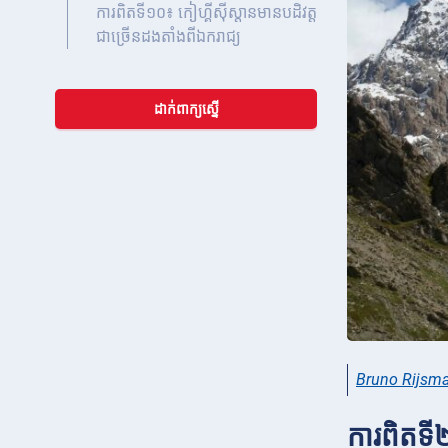
ការពិតទី១០៖ កៀហ្គីស៊ីស្តានមានបដិវត្ត
ជាច្រើនដងតាំងពីឯករាជ្យ
ដាក់ពាក្យស្នើ
Bruno Rijsm
ការពិតទី២