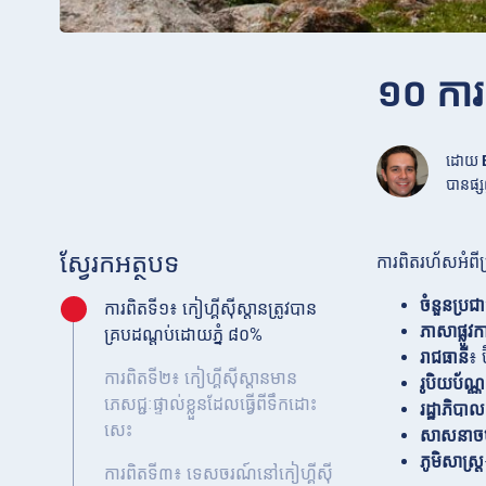
១០ ការពិ
ដោយ
បានផ្ស
ស្វែរកអត្ថបទ
ការពិតរហ័សអំពីប
ចំនួនប្រជ
ការពិតទី១៖ កៀហ្គីស៊ីស្តានត្រូវបាន
ភាសាផ្លូវក
គ្របដណ្តប់ដោយភ្នំ ៨០%
រាជធានី
៖ 
ការពិតទី២៖ កៀហ្គីស៊ីស្តានមាន
រូបិយប័ណ្ណ
ភេសជ្ជៈផ្ទាល់ខ្លួនដែលធ្វើពីទឹកដោះ
រដ្ឋាភិបាល
សេះ
សាសនាចម
ភូមិសាស្ត្រ
ការពិតទី៣៖ ទេសចរណ៍នៅកៀហ្គីស៊ី