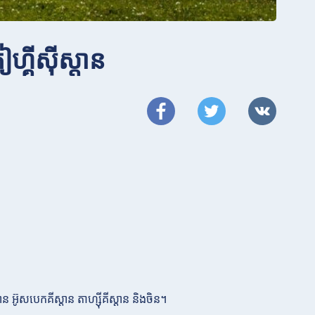
ៀហ្គីស៊ីស្តាន
អ៊ូសបេកគីស្តាន តាហ្ស៊ីគីស្តាន និងចិន។