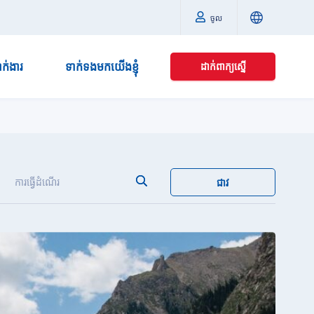
ចូល
នាក់ងារ
ទាក់ទងមកយើងខ្ញុំ
ដាក់ពាក្យស្នើ
ការធ្វើដំណើរ
ជាវ