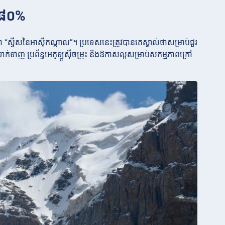
ំ ៨០%
ា “ស្វីសនៃអាស៊ីកណ្តាល”។ ប្រទេសនេះត្រូវបានគេស្គាល់ថាសម្រាប់ជួរ
្យទាក់ទាញ ប្រព័ន្ធអេកូឡូស៊ីចម្រុះ និងឱកាសល្អសម្រាប់សកម្មភាពក្រៅ