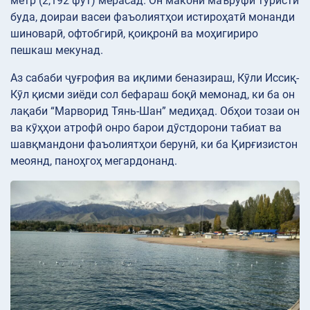
метр (2,192 фут) мерасад. Он макони маъруфи туристӣ
буда, доираи васеи фаъолиятҳои истироҳатӣ монанди
шиноварӣ, офтобгирӣ, қоиқронӣ ва моҳигириро
пешкаш мекунад.
Аз сабаби ҷуғрофия ва иқлими беназираш, Кӯли Иссиқ-
Кӯл қисми зиёди сол бефараш боқӣ мемонад, ки ба он
лақаби “Марворид Тянь-Шан” медиҳад. Обҳои тозаи он
ва кӯҳҳои атрофӣ онро барои дӯстдорони табиат ва
шавқмандони фаъолиятҳои берунӣ, ки ба Қирғизистон
меоянд, паноҳгоҳ мегардонанд.