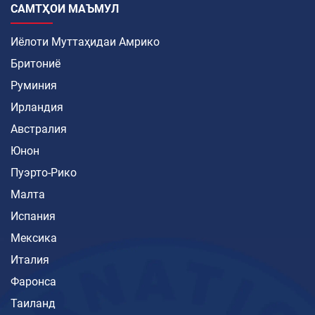
САМТҲОИ МАЪМУЛ
Иёлоти Муттаҳидаи Амрико
Бритониё
Руминия
Ирландия
Австралия
Юнон
Пуэрто-Рико
Малта
Испания
Мексика
Италия
Фаронса
Таиланд