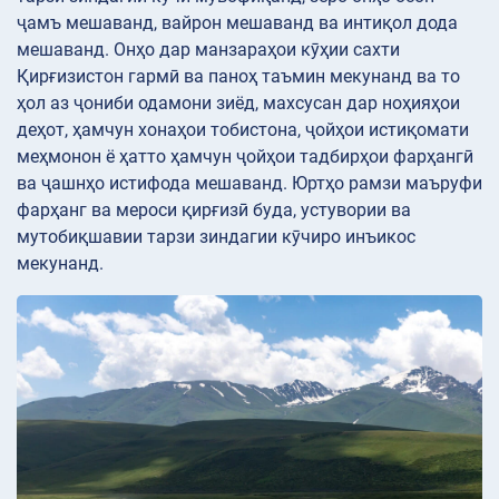
ҷамъ мешаванд, вайрон мешаванд ва интиқол дода
мешаванд. Онҳо дар манзараҳои кӯҳии сахти
Қирғизистон гармӣ ва паноҳ таъмин мекунанд ва то
ҳол аз ҷониби одамони зиёд, махсусан дар ноҳияҳои
деҳот, ҳамчун хонаҳои тобистона, ҷойҳои истиқомати
меҳмонон ё ҳатто ҳамчун ҷойҳои тадбирҳои фарҳангӣ
ва ҷашнҳо истифода мешаванд. Юртҳо рамзи маъруфи
фарҳанг ва мероси қирғизӣ буда, устувории ва
мутобиқшавии тарзи зиндагии кӯчиро инъикос
мекунанд.