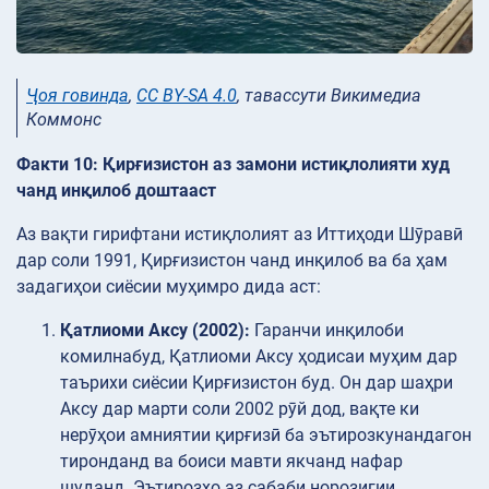
Ҷоя говинда
,
CC BY-SA 4.0
, тавассути Викимедиа
Коммонс
Факти 10: Қирғизистон аз замони истиқлолияти худ
чанд инқилоб доштааст
Аз вақти гирифтани истиқлолият аз Иттиҳоди Шӯравӣ
дар соли 1991, Қирғизистон чанд инқилоб ва ба ҳам
задагиҳои сиёсии муҳимро дида аст:
Қатлиоми Аксу (2002):
Гаранчи инқилоби
комилнабуд, Қатлиоми Аксу ҳодисаи муҳим дар
таърихи сиёсии Қирғизистон буд. Он дар шаҳри
Аксу дар марти соли 2002 рӯй дод, вақте ки
нерӯҳои амниятии қирғизӣ ба эътирозкунандагон
тиронданд ва боиси мавти якчанд нафар
шуданд. Эътирозҳо аз сабаби норозигии