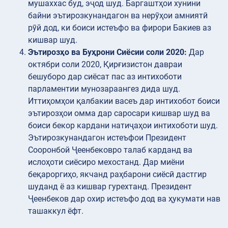
мушаххас буд, эҷод шуд. Баргаштҳои хунини
байни эътирозкунандагон ва нерӯҳои амниятӣ
рӯй дод, ки боиси истеъфо ва фирори Бакиев аз
кишвар шуд.
Эътирозҳо ва Буҳрони Сиёсии соли 2020:
Дар
октябри соли 2020, Қирғизистон давраи
бешуборо дар сиёсат пас аз интихоботи
парламентии мунозараангез дида шуд.
Иттиҳомҳои қалбакии васеъ дар интихобот боиси
эътирозҳои омма дар саросари кишвар шуд ва
боиси бекор кардани натиҷаҳои интихоботи шуд.
Эътирозкунандагон истеъфои Президент
Сооронбой Ҷеенбековро талаб карданд ва
ислоҳоти сиёсиро мехостанд. Дар миёни
беқароргиҳо, якчанд раҳбарони сиёсӣ дастгир
шуданд ё аз кишвар гурехтанд. Президент
Ҷеенбеков дар охир истеъфо дод ва ҳукумати нав
ташаккул ёфт.