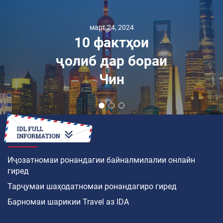
март 24, 2024
10 фактҳои
ҷолиб дар бораи
Чин
ЧӢ ТАВР
Иҷозатномаи ронандагии байналмилалии онлайн
гиред
Тарҷумаи шаҳодатномаи ронандагиро гиред
Барномаи шарикии Travel аз IDA