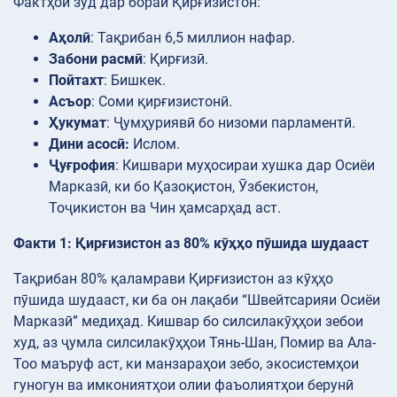
Фактҳои зуд дар бораи Қирғизистон:
Аҳолӣ
: Тақрибан 6,5 миллион нафар.
Забони расмӣ
: Қирғизӣ.
Пойтахт
: Бишкек.
Асъор
: Соми қирғизистонӣ.
Ҳукумат
: Ҷумҳуриявӣ бо низоми парламентӣ.
Дини асосӣ:
Ислом.
Ҷуғрофия
: Кишвари муҳосираи хушка дар Осиёи
Марказӣ, ки бо Қазоқистон, Ӯзбекистон,
Тоҷикистон ва Чин ҳамсарҳад аст.
Факти 1: Қирғизистон аз 80% кӯҳҳо пӯшида шудааст
Тақрибан 80% қаламрави Қирғизистон аз кӯҳҳо
пӯшида шудааст, ки ба он лақаби “Швейтсарияи Осиёи
Марказӣ” медиҳад. Кишвар бо силсилакӯҳҳои зебои
худ, аз ҷумла силсилакӯҳҳои Тянь-Шан, Помир ва Ала-
Тоо маъруф аст, ки манзараҳои зебо, экосистемҳои
гуногун ва имкониятҳои олии фаъолиятҳои берунӣ