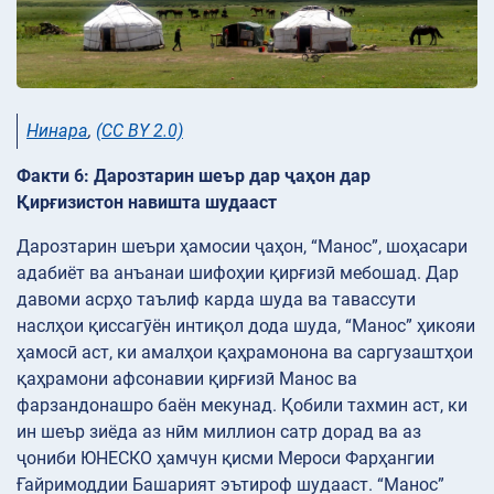
Нинара
,
(CC BY 2.0)
Факти 6: Дарозтарин шеър дар ҷаҳон дар
Қирғизистон навишта шудааст
Дарозтарин шеъри ҳамосии ҷаҳон, “Манос”, шоҳасари
адабиёт ва анъанаи шифоҳии қирғизӣ мебошад. Дар
давоми асрҳо таълиф карда шуда ва тавассути
наслҳои қиссагӯён интиқол дода шуда, “Манос” ҳикояи
ҳамосӣ аст, ки амалҳои қаҳрамонона ва саргузаштҳои
қаҳрамони афсонавии қирғизӣ Манос ва
фарзандонашро баён мекунад. Қобили тахмин аст, ки
ин шеър зиёда аз нӣм миллион сатр дорад ва аз
ҷониби ЮНЕСКО ҳамчун қисми Мероси Фарҳангии
Ғайримоддии Башарият эътироф шудааст. “Манос”