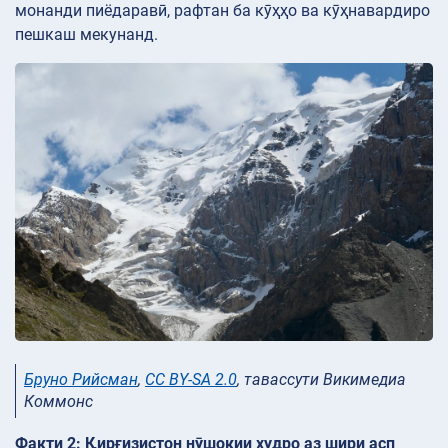
монанди пиёдаравӣ, рафтан ба кӯҳҳо ва кӯҳнавардиро
пешкаш мекунанд.
Бруно Рийсман
,
CC BY-SA 2.0
, тавассути Викимедиа
Коммонс
Факти 2: Қирғизистон нӯшокии худро аз шири асп