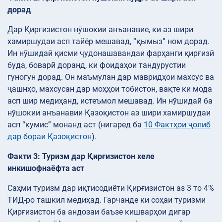
дорад
Дар Қирғизистон нӯшокии анъанавие, ки аз шири
хамиршудаи асп тайёр мешавад, “қымыз” ном дорад.
Ин нӯшидаӣ қисми ҷудонашавандаи фарҳанги қирғизӣ
буда, боварӣ доранд, ки фоидаҳои тандурустии
гуногун дорад. Он маъмулан дар мавридҳои махсус ва
ҷашнҳо, махсусан дар моҳҳои тобистон, вақте ки мода
асп шир медиҳанд, истеъмол мешавад. Ин нӯшидаӣ ба
нӯшокии анъанавии Қазоқистон аз шири хамиршудаи
асп “кумис” монанд аст (нигаред ба
10 Фактҳои ҷолиб
дар бораи Қазоқистон
).
Факти 3: Туризм дар Қирғизистон хеле
инкишофнаёфта аст
Саҳми туризм дар иқтисодиёти Қирғизистон аз 3 то 4%
ТИД-ро ташкил медиҳад. Гарчанде ки соҳаи туризми
Қирғизистон ба андозаи баъзе кишварҳои дигар