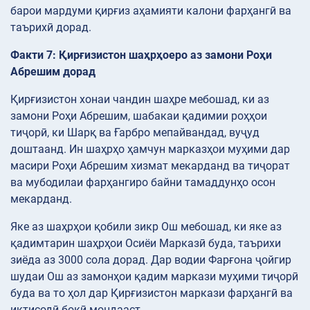
барои мардуми қирғиз аҳамияти калони фарҳангӣ ва
таърихӣ дорад.
Факти 7: Қирғизистон шаҳрҳоеро аз замони Роҳи
Абрешим дорад
Қирғизистон хонаи чандин шаҳре мебошад, ки аз
замони Роҳи Абрешим, шабакаи қадимии роҳҳои
тиҷорӣ, ки Шарқ ва Ғарбро мепайвандад, вуҷуд
доштаанд. Ин шаҳрҳо ҳамчун марказҳои муҳими дар
масири Роҳи Абрешим хизмат мекарданд ва тиҷорат
ва мубодилаи фарҳангиро байни тамаддунҳо осон
мекарданд.
Яке аз шаҳрҳои қобили зикр Ош мебошад, ки яке аз
қадимтарин шаҳрҳои Осиёи Марказӣ буда, таърихи
зиёда аз 3000 сола дорад. Дар водии Фарғона ҷойгир
шудаи Ош аз замонҳои қадим маркази муҳими тиҷорӣ
буда ва то ҳол дар Қирғизистон маркази фарҳангӣ ва
иқтисодӣ боқӣ мондааст.