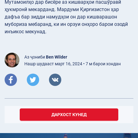
Мутамоилҳо дар бисёре аз кишварҳои пасшӯравӣ
ҳукмронӣ мекарданд. Мардуми Қирғизистон ҳар
дафъа бар зидди намудҳои он дар кишварашон
мубориза мебаранд, ки ин орзуи онҳоро барои озодӣ
инъикос мекунад.
Аз ҷониби
Ben Wilder
Нашр шудааст март 16, 2024 • 7 м барои хондан
ДАРХОСТ КУНЕД