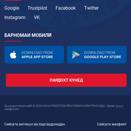
Google
Trustpilot
Facebook
Twitter
Instagram
VK
БАРНОМАИ МОБИЛӢ
ПАРДОХТ КУНЕД
Ҳуқуқҳои муаллифӣ © 2026 МАЪЛУМОТИ БАЙНАЛМИЛАЛИИ РОНАНДА. Ҳамаи ҳуқуқ
маҳфуз аст
Сиёсати интиқол ва баргардонидан
Сиёсати махфият