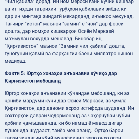
“чил қабила” дорад. Ин ном мероси ғанӣ кӯчии кишвар
ва иттиҳоди таърихии гурӯҳҳои қабилавии зиёде, ки
дар ин минтақа зиндагӣ мекарданд, инъикос мекунад.
Тағйири “истон” маънои “замин” ё “ҷой” дар форсӣ
дошта, дар номҳои кишварҳои Осиёи Марказӣ
маъмулан вохӯрда мешавад. Бинобар ин,
“Қирғизистон” маънои “Замини чил қабила” дошта,
гуногунии қавмӣ ва фарҳангии баёни миллатро нишон
медиҳад.
Факти 5: Юртҳо хонаҳои анъанавии кӯчиҳо дар
Қирғизистон мебошанд
Юртҳо хонаҳои анъанавии кӯчандае мебошанд, ки аз
ҷониби мардуми кӯчӣ дар Осиёи Марказӣ, аз ҷумла
Қирғизистон, дар давоми асрҳо истифода шудаанд. Ин
сохторҳои давраи чодормонанд аз чаҳорчӯбаи чӯбии
қобили ҷамъшаванда, ки бо намад ё мавод дигар
пӯшонида шудааст, тайёр мешаванд. Юртҳо барои
тарзи зиндагии кӯчӣ мувофиқанд, зеро онҳо осон