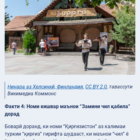
Нинара аз Ҳелсинкӣ, Финландия
,
CC BY 2.0
, тавассути
Викимедиа Коммонс
Факти 4: Номи кишвар маънои “Замини чил қабила”
дорад
Боварӣ доранд, ки номи “Қирғизистон” аз калимаи
туркии “қирғиз” гирифта шудааст, ки маънои “чил” ё