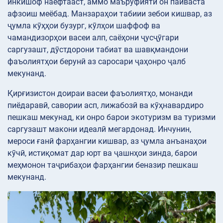
инкишоф наёфтааст, аммо маъруфияти он пайваста
афзоиш меёбад. Манзараҳои табиии зебои кишвар, аз
ҷумла кӯҳҳои бузург, кӯлҳои шаффоф ва
чамандизорҳои васеи алп, саёҳони ҷусҷӯгари
саргузашт, дӯстдорони табиат ва шавқмандони
фаъолиятҳои берунӣ аз саросари ҷаҳонро ҷалб
мекунанд.
Қирғизистон доираи васеи фаъолиятҳо, монанди
пиёдаравӣ, савории асп, лижабозӣ ва кӯҳнавардиро
пешкаш мекунад, ки онро барои экотуризм ва туризми
саргузашт макони идеалӣ мегардонад. Инчунин,
мероси ғанӣ фарҳангии кишвар, аз ҷумла анъанаҳои
кӯчӣ, истиқомат дар юрт ва ҷашнҳои зинда, барои
меҳмонон таҷрибаҳои фарҳангии беназир пешкаш
мекунанд.