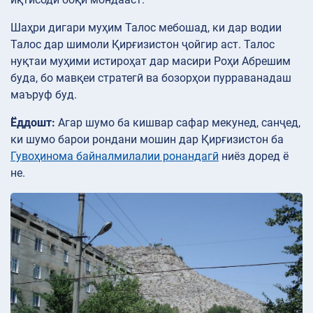
Шаҳри дигари муҳим Талос мебошад, ки дар водии
Талос дар шимоли Қирғизистон ҷойгир аст. Талос
нуқтаи муҳими истироҳат дар масири Роҳи Абрешим
буда, бо мавқеи стратегӣ ва бозорҳои пурраванадаш
маъруф буд.
Ёддошт:
Агар шумо ба кишвар сафар мекунед, санҷед,
ки шумо барои рондани мошин дар Қирғизистон ба
Гувоҳинома байналмилалии ронандагӣ
ниёз доред ё
не.