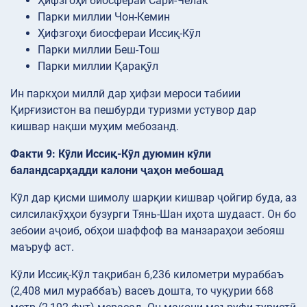
Ҳифзгоҳи биосфераи Сарӣ-Челак
Парки миллии Чон-Кемин
Ҳифзгоҳи биосфераи Иссиқ-Кӯл
Парки миллии Беш-Тош
Парки миллии Қарақӯл
Ин паркҳои миллӣ дар ҳифзи мероси табиии
Қирғизистон ва пешбурди туризми устувор дар
кишвар нақши муҳим мебозанд.
Факти 9: Кӯли Иссиқ-Кӯл дуюмин кӯли
баландсарҳадди калони ҷаҳон мебошад
Кӯл дар қисми шимолу шарқии кишвар ҷойгир буда, аз
силсилакӯҳҳои бузурги Тянь-Шан иҳота шудааст. Он бо
зебоии аҷоиб, обҳои шаффоф ва манзараҳои зебояш
маъруф аст.
Кӯли Иссиқ-Кӯл тақрибан 6,236 километри мураббаъ
(2,408 мил мураббаъ) васеъ дошта, то чуқурии 668