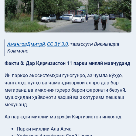
АманговДмитрӣ
,
CC BY 3.0
, тавассути Викимедиа
Коммонс
Факти 8: Дар Қирғизистон 11 парки миллӣ мавҷуданд
Ин паркҳо экосистемҳои гуногунро, аз ҷумла кӯҳҳо,
ҷангалҳо, кӯлҳо ва чамандизорҳои алпро дар бар
мегиранд ва имкониятҳоеро барои фароғати берунӣ,
мушоҳидаи ҳайвоноти ваҳшӣ ва экотуризм пешкаш
мекунанд.
Аз паркҳои миллии маъруфи Қирғизистон инҳоянд:
Парки миллии Ала Арча