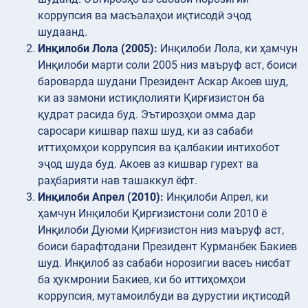
коррупсия ва масъалаҳои иқтисодӣ эҷод
шудаанд.
Инқилоби Лола (2005):
Инқилоби Лола, ки ҳамчун
Инқилоби марти соли 2005 низ маъруф аст, боиси
бароварда шудани Президент Аскар Акоев шуд,
ки аз замони истиқлолияти Қирғизистон ба
қудрат расида буд. Эътирозҳои омма дар
саросари кишвар пахш шуд, ки аз сабаби
иттиҳомҳои коррупсия ва қалбакии интихобот
эҷод шуда буд. Акоев аз кишвар гурехт ва
раҳбарияти нав ташаккул ёфт.
Инқилоби Апрел (2010):
Инқилоби Апрел, ки
ҳамчун Инқилоби Қирғизистони соли 2010 ё
Инқилоби Дуюми Қирғизистон низ маъруф аст,
боиси барафтодани Президент Курманбек Бакиев
шуд. Инқилоб аз сабаби норозигии васеъ нисбат
ба ҳукмронии Бакиев, ки бо иттиҳомҳои
коррупсия, мутамоилбуди ва дурустии иқтисодӣ