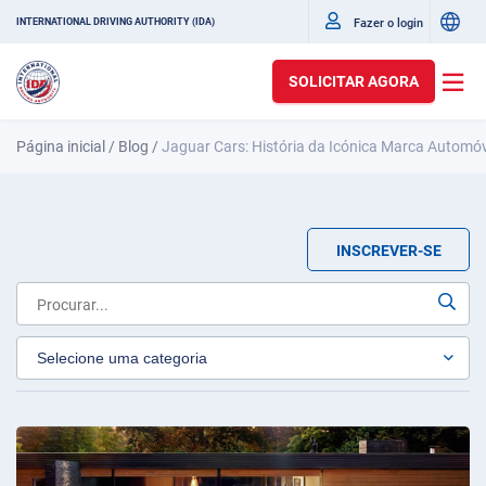
Fazer o login
INTERNATIONAL DRIVING AUTHORITY (IDA)
SOLICITAR AGORA
Página inicial
/
Blog
/
Jaguar Cars: História da Icónica Marca Automóv
INSCREVER-SE