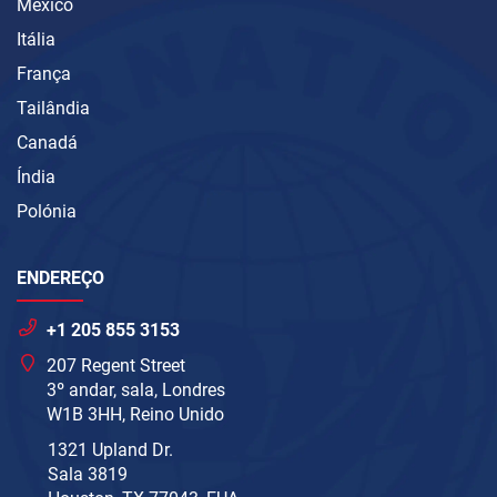
México
Itália
França
Tailândia
Canadá
Índia
Polónia
ENDEREÇO
+1 205 855 3153
207 Regent Street
3º andar, sala, Londres
W1B 3HH, Reino Unido
1321 Upland Dr.
Sala 3819