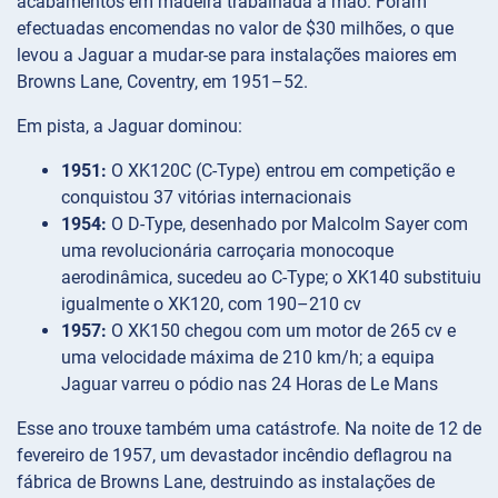
acabamentos em madeira trabalhada à mão. Foram
efectuadas encomendas no valor de $30 milhões, o que
levou a Jaguar a mudar-se para instalações maiores em
Browns Lane, Coventry, em 1951–52.
Em pista, a Jaguar dominou:
1951:
O XK120C (C-Type) entrou em competição e
conquistou 37 vitórias internacionais
1954:
O D-Type, desenhado por Malcolm Sayer com
uma revolucionária carroçaria monocoque
aerodinâmica, sucedeu ao C-Type; o XK140 substituiu
igualmente o XK120, com 190–210 cv
1957:
O XK150 chegou com um motor de 265 cv e
uma velocidade máxima de 210 km/h; a equipa
Jaguar varreu o pódio nas 24 Horas de Le Mans
Esse ano trouxe também uma catástrofe. Na noite de 12 de
fevereiro de 1957, um devastador incêndio deflagrou na
fábrica de Browns Lane, destruindo as instalações de