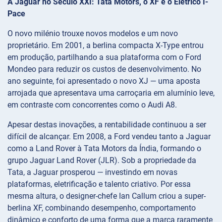
A Jaguar no Século XXI: Tata Motors, o XF e o Elétrico I-
Pace
O novo milénio trouxe novos modelos e um novo
proprietário. Em 2001, a berlina compacta X-Type entrou
em produção, partilhando a sua plataforma com o Ford
Mondeo para reduzir os custos de desenvolvimento. No
ano seguinte, foi apresentado o novo XJ — uma aposta
arrojada que apresentava uma carroçaria em alumínio leve,
em contraste com concorrentes como o Audi A8.
Apesar destas inovações, a rentabilidade continuou a ser
difícil de alcançar. Em 2008, a Ford vendeu tanto a Jaguar
como a Land Rover à Tata Motors da Índia, formando o
grupo Jaguar Land Rover (JLR). Sob a propriedade da
Tata, a Jaguar prosperou — investindo em novas
plataformas, eletrificação e talento criativo. Por essa
mesma altura, o designer-chefe Ian Callum criou a super-
berlina XF, combinando desempenho, comportamento
dinâmico e conforto de uma forma que a marca raramente