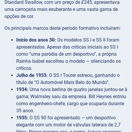
Standard Swallow, com um preço de £245, apresentava
uma carroçaria mais exuberante e uma vasta gama de
opções de cor.
Os principais marcos deste período formativo incluíram:
Início dos anos 30:
Os modelos SS I e SS II foram
apresentados. Apesar das críticas iniciais ao SS I
como “uma paródia de um desportivo”, a própria
Rainha Isabel escolheu o modelo — silenciando os
críticos.
Julho de 1933:
O SS I Tourer estreou, ganhando o
título de “O Automóvel Mais Belo do Mundo”.
1934:
Uma nova berlina de quatro janelas juntou-se à
gama; Walmsley saiu da empresa. Bill Heynes entrou
como engenheiro-chefe, cargo que ocuparia durante
35 anos.
1935:
O SS 90 foi apresentado — um desportivo
elegante com um motor de válvulas laterais de 2,7
litros. Nesse mesmo ano, o nome Jaguar apareceu