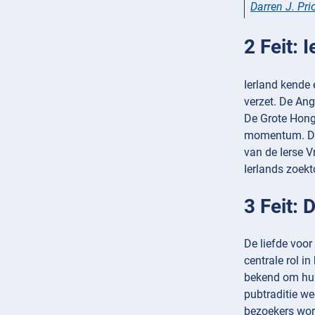
Darren J. Pri
2 Feit: 
Ierland kende 
verzet. De Ang
De Grote Hong
momentum. De s
van de Ierse V
Ierlands zoekt
3 Feit:
De liefde voor
centrale rol 
bekend om hun 
pubtraditie we
bezoekers wor