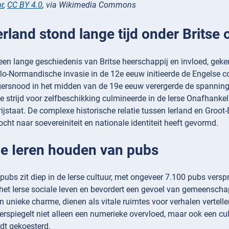
or
,
CC BY 4.0
, via Wikimedia Commons
Ierland stond lange tijd onder Brits
een lange geschiedenis van Britse heerschappij en invloed, gek
lo-Normandische invasie in de 12e eeuw initieerde de Engelse c
ersnood in het midden van de 19e eeuw verergerde de spanning
trijd voor zelfbeschikking culmineerde in de Ierse Onafhankelij
rijstaat. De complexe historische relatie tussen Ierland en Groot
ocht naar soevereiniteit en nationale identiteit heeft gevormd.
 De Ieren houden van pubs
 pubs zit diep in de Ierse cultuur, met ongeveer 7.100 pubs verspr
in het Ierse sociale leven en bevordert een gevoel van gemeens
unieke charme, dienen als vitale ruimtes voor verhalen vertellen
erspiegelt niet alleen een numerieke overvloed, maar ook een cu
dt gekoesterd.