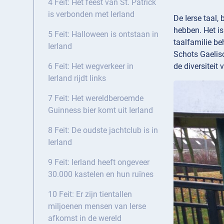
4 Feit: Het feest van St. Patrick
is verbonden met Ierland
De Ierse taal,
hebben. Het is
5 Feit: Halloween is ontstaan in
taalfamilie be
Ierland
Schots Gaelis
de diversiteit 
6 Feit: Het wegverkeer in
Ierland rijdt links
7 Feit: Het wereldberoemde
Guinness bier komt uit Ierland
8 Feit: De oudste jachtclub is in
Ierland
9 Feit: Ierland heeft ongeveer
30.000 kastelen en hun ruïnes
10 Feit: Er zijn tientallen
miljoenen mensen van Ierse
afkomst in de wereld