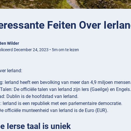
eressante Feiten Over Ierla
Ben Wilder
liceerd December 24, 2023 • 5m om te lezen
ver Ierland:
g: Ierland heeft een bevolking van meer dan 4,9 miljoen mensen
 Talen: De officiële talen van Ierland zijn Iers (Gaeilge) en Engels.
d: Dublin is de hoofdstad van Ierland.
: Ierland is een republiek met een parlementaire democratie.
De officiële munteenheid van Ierland is de Euro (EUR).
De Ierse taal is uniek