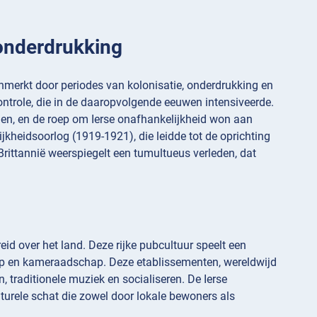
e onderdrukking
enmerkt door periodes van kolonisatie, onderdrukking en
ontrole, die in de daaropvolgende eeuwen intensiveerde.
en, en de roep om Ierse onafhankelijkheid won aan
kheidsoorlog (1919-1921), die leidde tot de oprichting
-Brittannië weerspiegelt een tumultueus verleden, dat
eid over het land. Deze rijke pubcultuur speelt een
chap en kameraadschap. Deze etablissementen, wereldwijd
, traditionele muziek en socialiseren. De Ierse
lturele schat die zowel door lokale bewoners als