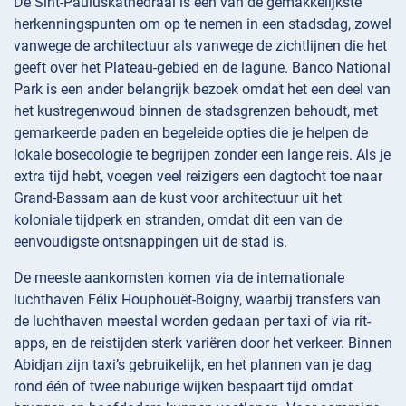
De Sint-Pauluskathedraal is een van de gemakkelijkste
herkenningspunten om op te nemen in een stadsdag, zowel
vanwege de architectuur als vanwege de zichtlijnen die het
geeft over het Plateau-gebied en de lagune. Banco National
Park is een ander belangrijk bezoek omdat het een deel van
het kustregenwoud binnen de stadsgrenzen behoudt, met
gemarkeerde paden en begeleide opties die je helpen de
lokale bosecologie te begrijpen zonder een lange reis. Als je
extra tijd hebt, voegen veel reizigers een dagtocht toe naar
Grand-Bassam aan de kust voor architectuur uit het
koloniale tijdperk en stranden, omdat dit een van de
eenvoudigste ontsnappingen uit de stad is.
De meeste aankomsten komen via de internationale
luchthaven Félix Houphouët-Boigny, waarbij transfers van
de luchthaven meestal worden gedaan per taxi of via rit-
apps, en de reistijden sterk variëren door het verkeer. Binnen
Abidjan zijn taxi’s gebruikelijk, en het plannen van je dag
rond één of twee naburige wijken bespaart tijd omdat