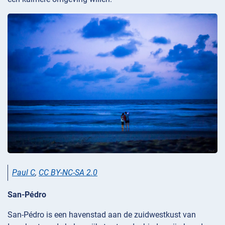
Paul C
,
CC BY-NC-SA 2.0
San-Pédro
San-Pédro is een havenstad aan de zuidwestkust van