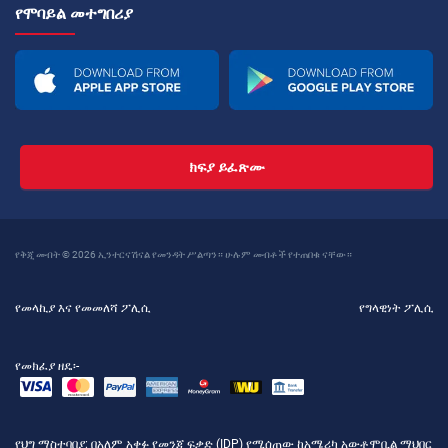
የሞባይል መተግበሪያ
ክፍያ ይፈጽሙ
የቅጂ መብት © 2026 ኢንተርናሽናል የመንዳት ሥልጣን። ሁሉም መብቶች የተጠበቁ ናቸው።
የመላኪያ እና የመመለሻ ፖሊሲ
የግላዊነት ፖሊሲ
የመክፈያ ዘዴ፡-
የህግ ማስተባበያ
: በአለም አቀፉ የመንጃ ፍቃድ (IDP) የሚሰጠው ከአሜሪካ አውቶሞቢል ማህበር