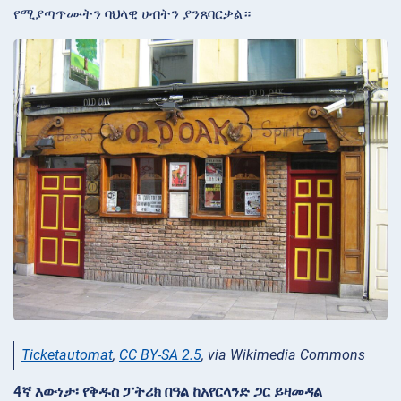
የሚያጣጥሙትን ባህላዊ ሀብትን ያንጸባርቃል።
Ticketautomat
,
CC BY-SA 2.5
, via Wikimedia Commons
4ኛ እውነታ፡ የቅዱስ ፓትሪክ በዓል ከአየርላንድ ጋር ይዛመዳል