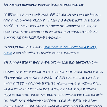
6ኛ እውነታ፡ በአየርላንድ የመንገድ ትራፊክ በግራ በኩል ነው
ከ18ኛው ክፍለ ዘመን መጀመሪያ ጀምሮ፣ በአየርላንድ የመንገድ ትራፊክ
በግራ በኩል የመንዳት ባህልን ይከተላል። ይህ ታሪካዊ ልምምድ ከጎረቤት
አገሮች፣ በተለይም ከዩናይትድ ኪንግደም ጋር ይጣጣማል። ከዓመታት
በኋላ፣ የአየርላንድ የመንገድ ባህል ልዩ መለያ ሆኖ፣ የትራፊክ ፍሰት እና
የመንገድ ደህንነት እርምጃዎችን ቀርጿል።
ማሳሰቢያ፡
ከመጓዝዎ በፊት፣
በአየርላንድ ውስጥ ዓለም አቀፍ የመንጃ
ፈቃድ
ለመንዳት የሚያስፈልግዎት መሆኑን ያረጋግጡ።
7ኛ እውነታ፡ በዓለም ዙሪያ ታዋቂ የሆነው ጊኒስ ቢራ ከአየርላንድ ነው
በዓለም ዙሪያ ታዋቂ የሆነው ጊኒስ ቢራ ከአየርላንድ ተነስቶ በአገሪቱ የቢራ
ማፍላት ባህል ውስጥ ጎልቶ ይታያል። በ1759 በአርተር ጊኒስ በደብሊን
ውስጥ በሚገኘው በሴይንት ጄምስ ጌት ብሪወሪ ውስጥ ለመጀመሪያ ጊዜ
የተፈላ የጊኒስ በዓለም አቀፍ ደረጃ ታዋቂ እና ጎልታ የሚታይ ምልክት
ሆኗል። በልዩ ጥቁር ቀለሙ እና በክሬሚ ራሱ የሚታወቀው፣ ይህ ስቶውት
ሰፊ ዓለም አቀፍ ተከታዮችን አግኝቷል። በሴይንት ጄምስ ጌት ያለው
ብሪወሪ አሁንም ታዋቂ የቱሪስት መስህብ ሲሆን፣ ጎብኝዎች የአየርላንድን