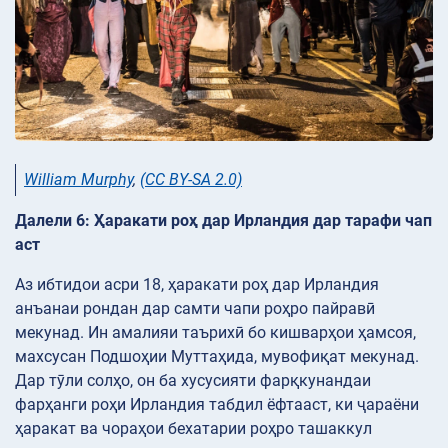
William Murphy
,
(CC BY-SA 2.0)
Далели 6: Ҳаракати роҳ дар Ирландия дар тарафи чап
аст
Аз ибтидои асри 18, ҳаракати роҳ дар Ирландия
анъанаи рондан дар самти чапи роҳро пайравӣ
мекунад. Ин амалияи таърихӣ бо кишварҳои ҳамсоя,
махсусан Подшоҳии Муттаҳида, мувофиқат мекунад.
Дар тӯли солҳо, он ба хусусияти фарқкунандаи
фарҳанги роҳи Ирландия табдил ёфтааст, ки ҷараёни
ҳаракат ва чораҳои бехатарии роҳро ташаккул