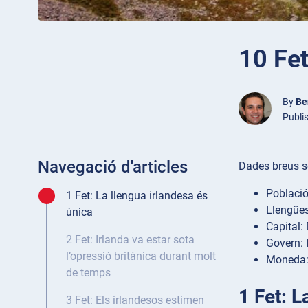
10 Fet
By
Be
Publi
Navegació d'articles
Dades breus s
Població
1 Fet: La llengua irlandesa és
Llengües 
única
Capital: 
2 Fet: Irlanda va estar sota
Govern: 
l’opressió britànica durant molt
Moneda: 
de temps
1 Fet: L
3 Fet: Els irlandesos estimen