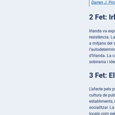
Darren J. Pri
2 Fet: I
Irlanda va exp
resistència. L
a mitjans del 
l’autodetermin
d’Irlanda. La 
sobirania i ide
3 Fet: E
L’afecte pels 
cultura de pub
establiments, 
socialitzar. L
locals com pel