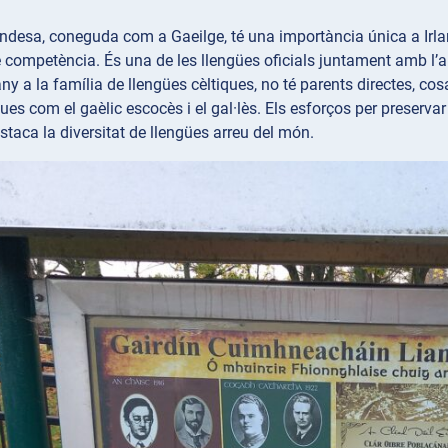
andesa, coneguda com a Gaeilge, té una importància única a Irla
e competència. És una de les llengües oficials juntament amb l’ang
any a la família de llengües cèltiques, no té parents directes, cos
ues com el gaèlic escocès i el gal·lès. Els esforços per preservar 
estaca la diversitat de llengües arreu del món.