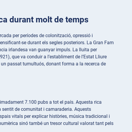
nica durant molt de temps
rcada per períodes de colonització, opressió i
ntensificant-se durant els segles posteriors. La Gran Fam
cia irlandesa van guanyar impuls. La lluita per
21), que va conduir a l’establiment de l’Estat Lliure
ix un passat tumultuós, donant forma a la recerca de
ximadament 7.100 pubs a tot el país. Aquesta rica
n sentit de comunitat i camaraderia. Aquests
is vitals per explicar històries, música tradicional i
numèrica sinó també un tresor cultural valorat tant pels