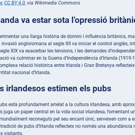
or
,
CC BY 4.0
, via Wikimedia Commons
rlanda va estar sota l’opressió brità
erimentar una llarga història de domini i influència britànics, ma
a invasió angloromana al segle XII va iniciar el control anglès, i
segle XIX va exacerbar les tensions, i les demandes d’independèn
ació va culminar en la Guerra d’Independència d’Irlanda (1919-19
complexa relació històrica entre Irlanda i Gran Bretanya reflecte
ntitat nacional d’Irlanda.
ls irlandesos estimen els pubs
pubs està profundament arrelat a la cultura irlandesa, amb apro
s juga un paper central en la vida social irlandesa, fomentant u
mundialment reconeguts pel seu encant únic, serveixen com a espa
a tradició de pubs d’Irlanda reflecteix no només una abundància 
s visitants.