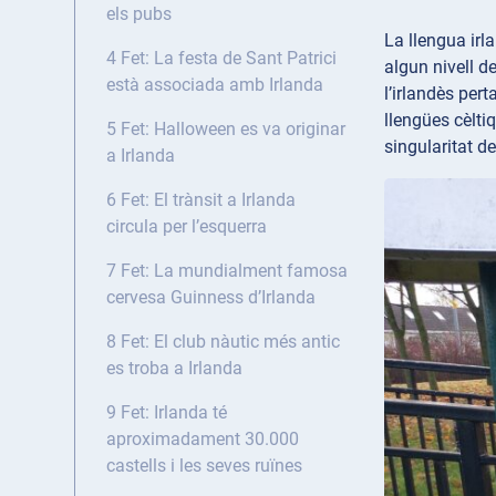
els pubs
La llengua irl
4 Fet: La festa de Sant Patrici
algun nivell d
està associada amb Irlanda
l’irlandès pert
llengües cèltiq
5 Fet: Halloween es va originar
singularitat d
a Irlanda
6 Fet: El trànsit a Irlanda
circula per l’esquerra
7 Fet: La mundialment famosa
cervesa Guinness d’Irlanda
8 Fet: El club nàutic més antic
es troba a Irlanda
9 Fet: Irlanda té
aproximadament 30.000
castells i les seves ruïnes