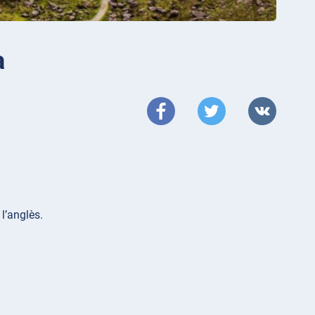
a
 l’anglès.