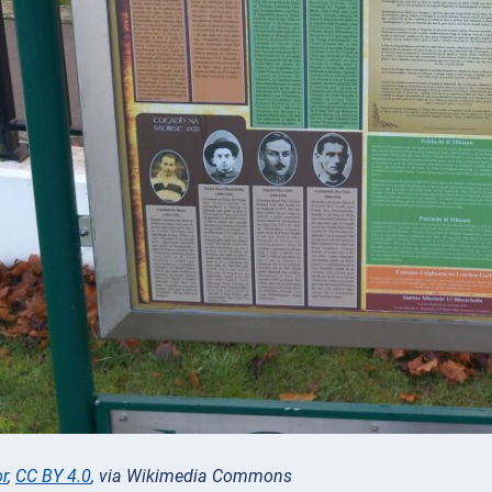
or
,
CC BY 4.0
, via Wikimedia Commons