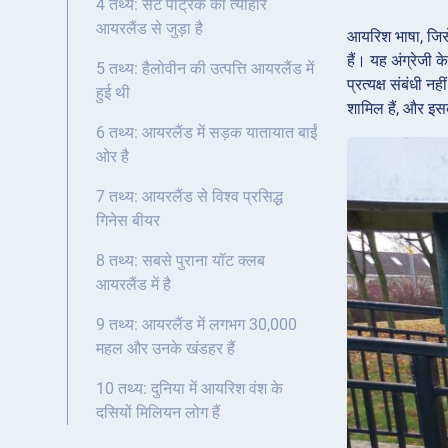
4 तथ्य: सेंट पैट्रिक का त्योहार
आयरलैंड से जुड़ा है
आयरिश भाषा, जिसे 
हैं। यह अंग्रेजी
5 तथ्य: हैलोवीन की उत्पत्ति आयरलैंड में
प्रत्यक्ष संबंधी न
हुई थी
शामिल हैं, और इस
6 तथ्य: आयरलैंड में सड़क यातायात बाईं
ओर है
7 तथ्य: आयरलैंड से विश्व प्रसिद्ध
गिनेस बीयर
8 तथ्य: सबसे पुराना यॉट क्लब
आयरलैंड में है
9 तथ्य: आयरलैंड में लगभग 30,000
महल और उनके खंडहर हैं
10 तथ्य: दुनिया में आयरिश वंश के
दसियों मिलियन लोग हैं