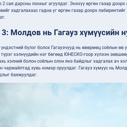
 2 сая дарсны лонхыг агуулдаг. Энэхүү өргөн газар доор
вийг хадгалахаас гадна уг өргөн газар доорх лабиринтий
ог.
 3: Молдов нь Гагауз хүмүүсийн 
үндэстний бүлэг болох Гагаузчууд нь өвөрмөц соёлын өв 
ь түрэг хэлнүүдийн нэг бөгөөд ЮНЕСКО-гоор хүлээн зөвшө
хь хэлний болон соёлын олон янз байдлыг хадгалах ач хо
н чармайлтад хувь нэмэр оруулдаг. Гагауз хүмүүс нь Молд
длыг баяжуулдаг.