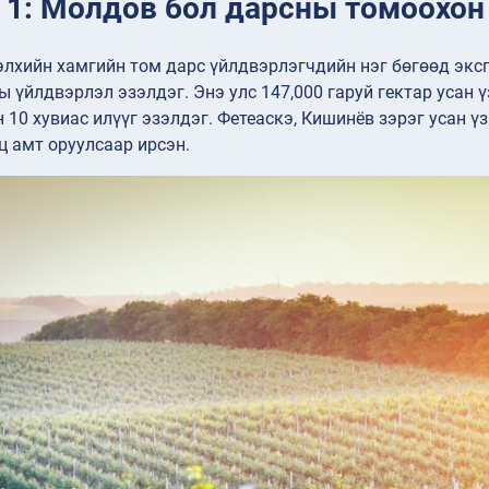
 1: Молдов бол дарсны томоохон
лхийн хамгийн том дарс үйлдвэрлэгчдийн нэг бөгөөд экс
ы үйлдвэрлэл эзэлдэг. Энэ улс 147,000 гаруй гектар усан
н 10 хувиас илүүг эзэлдэг. Фетеаскэ, Кишинёв зэрэг усан 
 амт оруулсаар ирсэн.