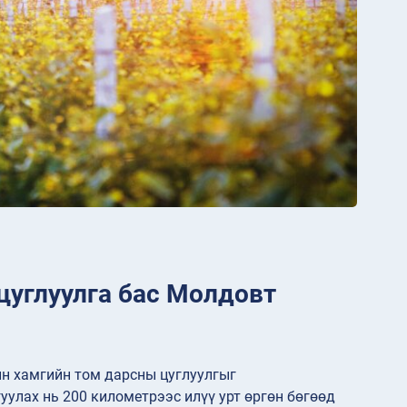
цуглуулга бас Молдовт
н хамгийн том дарсны цуглуулгыг
улах нь 200 километрээс илүү урт өргөн бөгөөд