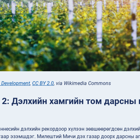
l Development
,
CC BY 2.0
, via Wikimedia Commons
 2: Дэлхийн хамгийн том дарсны 
иннесийн дэлхийн рекордоор хүлээн зөвшөөрөгдсөн дэлхий
аар эзэмшдэг. Милештий Мичи дэх газар доорх дарсны агу