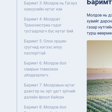
Баримт
Баримт 3: Молдов нь Гагауз
хүмүүсийн нутаг юм
Молдов нь дэ
Баримт 4: Молдовт
хувийг дарсн
Транснистриа гэдэг
газар нутгий
тусгаарлагч бүс нутаг бий
турш өвөрмөц
Баримт 5: Олон оршин
суугчид нэгээс илүү
паспорттай
Баримт 6: Молдов бол
самрын томоохон
үйлдвэрлэгч
Баримт 7: Молдовын нутаг
дэвсгэр нь эрт цагт эртний
далайн ёроол байсан
Баримт 8: Молдов бол