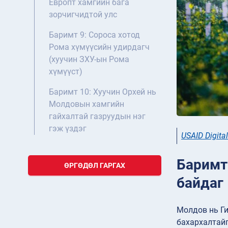
Европт хамгийн бага
зорчигчидтой улс
Баримт 9: Сороса хотод
Рома хүмүүсийн удирдагч
(хуучин ЗХУ-ын Рома
хүмүүст)
Баримт 10: Хуучин Орхей нь
Молдовын хамгийн
гайхалтай газруудын нэг
гэж үздэг
USAID Digita
Баримт
ӨРГӨДӨЛ ГАРГАХ
байдаг
Молдов нь Г
бахархалтайг