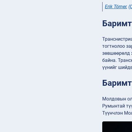
Erik Törner
,
(
Баримт 
Транснистриа
тогтнолоо за
зөвшөөрөлд х
байна. Транс
үүнийг шийдв
Баримт 
Молдовын оло
Румынтай түү
Түүнчлэн Мол