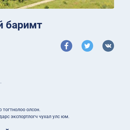
й баримт
.
 тогтнолоо олсон.
арс экспортлогч чухал улс юм.