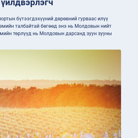
 үйлдвэрлэгч
портын бүтээгдэхүүний дөрөвний гурваас илүү
 үзмийн талбайтай бөгөөд энэ нь Молдовын нийт
үзмийн төрлүүд нь Молдовын дарсанд зуун зууны