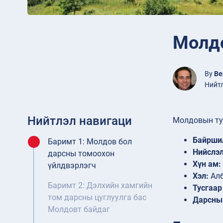
Молдо
By
Be
Нийтл
Нийтлэл навигаци
Молдовын ту
Байрши
Баримт 1: Молдов бол
Нийслэл
дарсны томоохон
Хүн ам:
үйлдвэрлэгч
Хэл:
Алб
Баримт 2: Дэлхийн хамгийн
Тусгаар
том дарсны цуглуулга бас
Дарсны
Молдовт байдаг