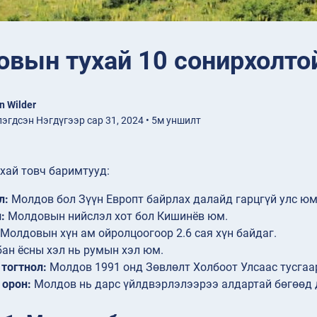
вын тухай 10 сонирхолто
n Wilder
эгдсэн Нэгдүгээр сар 31, 2024 • 5м уншилт
хай товч баримтууд:
л:
Молдов бол Зүүн Европт байрлах далайд гарцгүй улс юм
:
Молдовын нийслэл хот бол Кишинёв юм.
Молдовын хүн ам ойролцоогоор 2.6 сая хүн байдаг.
ан ёсны хэл нь румын хэл юм.
 тогтнол:
Молдов 1991 онд Зөвлөлт Холбоот Улсаас тусгаар
 орон:
Молдов нь дарс үйлдвэрлэлээрээ алдартай бөгөөд д