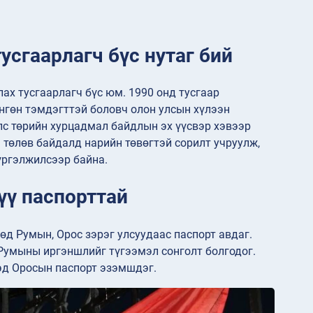
усгаарлагч бүс нутаг бий
ах тусгаарлагч бүс юм. 1990 онд тусгаар
өнгөн тэмдэгттэй боловч олон улсын хүлээн
лс төрийн хурцадмал байдлын эх үүсвэр хэвээр
 төлөв байдалд нарийн төвөгтэй сорилт учруулж,
үргэлжилсээр байна.
үү паспорттай
д Румын, Орос зэрэг улсуудаас паспорт авдаг.
 Румыны иргэншлийг түгээмэл сонголт болгодог.
эд Оросын паспорт эзэмшдэг.