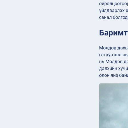
ойролцоогоор
үйлдвэрлэх ө
санал болгод
Баримт
Молдов дахь 
гагауз хэл н
нь Молдов да
дэлхийн хүчи
олон янз бай