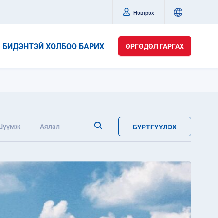
Нэвтрэх
БИДЭНТЭЙ ХОЛБОО БАРИХ
ӨРГӨДӨЛ ГАРГАХ
Шүүмж
Аялал
БҮРТГҮҮЛЭХ