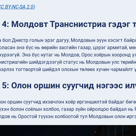
CC BY-NC-SA 2.0)
4: Молдовт Транснистриа гэдэг т
 бол Днестр голын эрэг дагуу, Молдовын зүүн хэсэгт байрл
рласан энэ бүс нь өөрийн засгийн газар, цэрэг армитай, м
үрээгүй. Энэ бүс нутаг нь Молдов, Орос хоёрын хооронд у
нистриагийн шийдэгдээгүй статус нь Молдовын улс төрийн
эрлэх тогтвортой шийдэл олохын төлөөх хүчин чармайлт 
5: Олон оршин суугчид нэгээс ил
н оршин суугчид ихэвчлэн хоёр иргэншилтэй байдаг бөгөө
хэн болон соёлын холбоо, газар зүйн ойролцоо байдал нь
дов нь Оростой түүхэн холбоотой тул Молдовын олон ирг