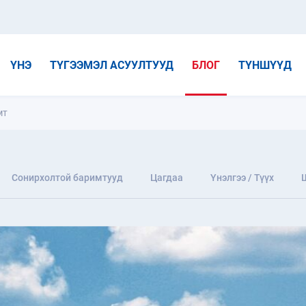
ҮНЭ
ТҮГЭЭМЭЛ АСУУЛТУУД
БЛОГ
ТҮНШҮҮД
мт
Сонирхолтой баримтууд
Цагдаа
Үнэлгээ / Түүх