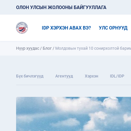
ОЛОН УЛСЫН ЖОЛООНЫ БАЙГУУЛЛАГА
IDP ХЭРХЭН АВАХ ВЭ?
УЛС ОРНУУД
Нүүр хуудас
/
Блог
/
Молдовын тухай 10 сонирхолтой бари
Бүх бичлэгүүд
Агентууд
Хэрхэн
IDL/IDP